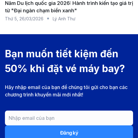
Năm Du lịch quốc gia 2026: Hành trình kiến tạo giá trị
Japan Airlines (JAL):
Một trong những hãng bay
từ "Đại ngàn chạm biển xanh"
uy tín tại Nhật Bản, JAL khai thác các chuyến bay
Thứ 5
,
26/03/2026
Lý Anh Thư
nối chuyến qua Tokyo. Với tiêu chuẩn phục vụ
quốc tế, thực đơn đa dạng và hệ thống giải trí hiện
đại, JAL mang đến chuyến bay tiện nghi.
Bạn muốn tiết kiệm đến
Cathay Pacific:
Hãng hàng không nổi tiếng của
50% khi đặt vé máy bay?
Hồng Kông, Cathay Pacific cung cấp các chuyến
bay nối chuyến qua Hồng Kông. Hãng nổi bật với
dịch vụ cao cấp và không gian thoải mái, giúp hành
Hãy nhập email của bạn để chúng tôi gửi cho bạn các
chương trình khuyến mãi mới nhất!
khách có một hành trình suôn sẻ.
STARLUX Airlines:
Hãng hàng không cao cấp đến
từ Đài Loan, STARLUX Airlines cung cấp các
chuyến bay nối chuyến qua Đài Bắc. Với dịch vụ
Đăng ký
sang trọng và các chuyến bay êm ái, STARLUX