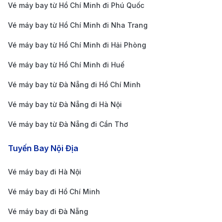
Vé máy bay từ Hồ Chí Minh đi Phú Quốc
Vé máy bay từ Hồ Chí Minh đi Nha Trang
Vé máy bay từ Hồ Chí Minh đi Hải Phòng
Vé máy bay từ Hồ Chí Minh đi Huế
Vé máy bay từ Đà Nẵng đi Hồ Chí Minh
Xe buýt sân bay phương tiện phổ biến và thuận tiện
Vé máy bay từ Đà Nẵng đi Hà Nội
nhất khi di chuyển từ sân bay (Nguồn: Internet)
Vé máy bay từ Đà Nẵng đi Cần Thơ
Từ Sân bay Kumamoto (KMJ) về trung tâm thành phố
Kumamoto, du khách có thể lựa chọn các phương tiện
Tuyến Bay Nội Địa
di chuyển sau:
Vé máy bay đi Hà Nội
Xe buýt sân bay
: Đây là phương tiện phổ biến và
Vé máy bay đi Hồ Chí Minh
thuận tiện nhất. Các chuyến xe buýt đi từ sân bay
Kumamoto đến trung tâm thành phố và các khu
Vé máy bay đi Đà Nẵng