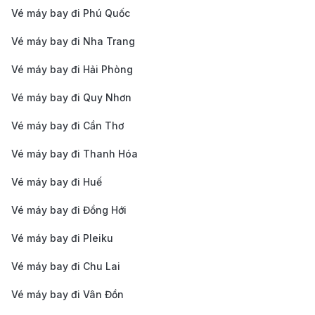
vực lân cận. Thời gian di chuyển khoảng 40 phút,
Vé máy bay đi Phú Quốc
tùy vào điểm đến.
Vé máy bay đi Nha Trang
Taxi
: Taxi cũng là một lựa chọn thoải mái và linh
Vé máy bay đi Hải Phòng
hoạt. Tuy nhiên, chi phí taxi có thể cao hơn so với
xe buýt. Thời gian di chuyển khoảng 30-40 phút
Vé máy bay đi Quy Nhơn
tùy vào tình hình giao thông.
Vé máy bay đi Cần Thơ
Thuê xe
: Nếu bạn muốn có sự linh động và chủ
Vé máy bay đi Thanh Hóa
động hơn trong việc di chuyển, bạn có thể thuê xe
Vé máy bay đi Huế
tại sân bay. Các dịch vụ cho thuê xe có sẵn tại khu
vực sân bay.
Vé máy bay đi Đồng Hới
Dịch vụ đưa đón của khách sạn
: Một số khách
Vé máy bay đi Pleiku
sạn trong thành phố Kumamoto cung cấp dịch vụ
Vé máy bay đi Chu Lai
đưa đón sân bay miễn phí hoặc có phí. Bạn có thể
Vé máy bay đi Vân Đồn
liên hệ với khách sạn để biết thêm chi tiết.