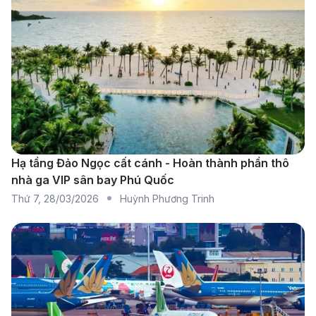
Hạ tầng Đảo Ngọc cất cánh - Hoàn thành phần thô
nhà ga VIP sân bay Phú Quốc
Thứ 7
,
28/03/2026
Huỳnh Phương Trinh
Hãng All Nippon Airways nổi bật với không gian rộng
rãi, dịch vụ chất lượng cao (Nguồn: Internet)