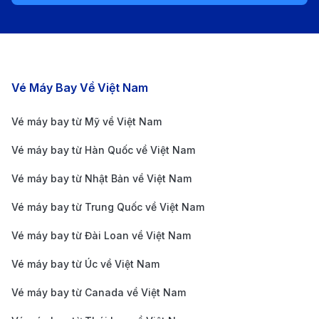
Airlines mang đến trải nghiệm bay tuyệt vời.
Asiana Airlines:
Hãng hàng không Hàn Quốc
Asiana Airlines khai thác các chuyến bay nối
chuyến qua Seoul. Hãng nổi tiếng với dịch vụ chất
Các chặng bay nổi bật
Vé Máy Bay Về Việt Nam
lượng, ghế ngồi thoải mái và đội ngũ phục vụ tận
Vé máy bay từ Mỹ về Việt Nam
tình, giúp hành khách có chuyến bay dễ chịu.
Vé máy bay từ Hàn Quốc về Việt Nam
Thông tin về sân bay tại TP.HCM và
Kumamoto
Vé máy bay từ Nhật Bản về Việt Nam
Sân bay Quốc tế Tân Sơn Nhất (SGN) –
Vé máy bay từ Trung Quốc về Việt Nam
TP.HCM, Việt Nam
Vé máy bay từ Đài Loan về Việt Nam
Sân bay Quốc tế Tân Sơn Nhất, cách trung tâm
Vé máy bay từ Úc về Việt Nam
TP.HCM khoảng 6 km về phía Bắc, là sân bay lớn
Vé máy bay từ Canada về Việt Nam
nhất Việt Nam và một trong những cửa ngõ quan