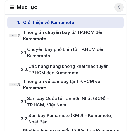
Mục lục
1
.
Giới thiệu về Kumamoto
Thông tin chuyến bay từ TP.HCM đến
2
.
Kumamoto
Chuyến bay phổ biến từ TP.HCM đến
2.1
.
Kumamoto
Các hãng hàng không khai thác tuyến
2.2
.
TP.HCM đến Kumamoto
Thông tin về sân bay tại TP.HCM và
3
.
Kumamoto
Sân bay Quốc tế Tân Sơn Nhất (SGN) –
3.1
.
TP.HCM, Việt Nam
Sân bay Kumamoto (KMJ) – Kumamoto,
3.2
.
Nhật Bản
Phương tiện di chuyển từ Sân bay Kumamoto