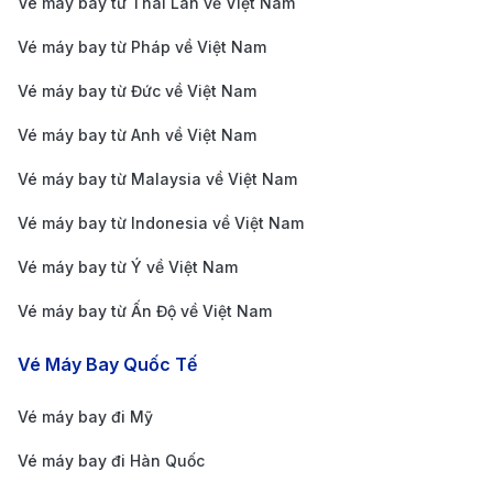
Vé máy bay từ Thái Lan về Việt Nam
trọng nhất của quốc gia. Sân bay có hai nhà ga: một
Vé máy bay từ Pháp về Việt Nam
dành cho các chuyến bay quốc tế và một cho các
chuyến bay nội địa, phục vụ hàng triệu hành khách
Vé máy bay từ Đức về Việt Nam
mỗi năm. Tại Tân Sơn Nhất, hành khách có thể tận
Vé máy bay từ Anh về Việt Nam
hưởng nhiều tiện ích như các cửa hàng miễn thuế,
Vé máy bay từ Malaysia về Việt Nam
quán ăn, nhà hàng, phòng chờ cao cấp, wifi miễn phí
Vé máy bay từ Indonesia về Việt Nam
và dịch vụ đổi tiền. Để di chuyển từ sân bay vào trung
tâm thành phố, du khách có thể chọn taxi, xe buýt, xe
Vé máy bay từ Ý về Việt Nam
công nghệ hoặc các dịch vụ đưa đón tiện lợi. Với cơ
Vé máy bay từ Ấn Độ về Việt Nam
sở vật chất hiện đại và dịch vụ chu đáo, sân bay Tân
Vé Máy Bay Quốc Tế
Sơn Nhất luôn mang đến cho hành khách một trải
nghiệm bay thuận tiện và thoải mái.
Vé máy bay đi Mỹ
Sân bay Kumamoto (KMJ) – Kumamoto,
Vé máy bay đi Hàn Quốc
Nhật Bản