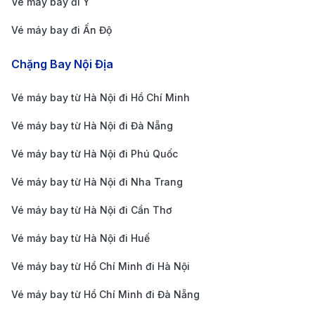
Vé máy bay đi Ý
mở ra cơ hội khám phá vùng đất Kumamoto nổi tiếng
Vé máy bay đi Ấn Độ
với di sản văn hóa phong phú và cảnh quan thiên
nhiên tuyệt đẹp.
Chặng Bay Nội Địa
Phương tiện di chuyển từ Sân bay
Vé máy bay từ Hà Nội đi Hồ Chí Minh
Kumamoto (KMJ) về trung tâm
thành phố
Vé máy bay từ Hà Nội đi Đà Nẵng
Vé máy bay từ Hà Nội đi Phú Quốc
Vé máy bay từ Hà Nội đi Nha Trang
Vé máy bay từ Hà Nội đi Cần Thơ
Vé máy bay từ Hà Nội đi Huế
Vé máy bay từ Hồ Chí Minh đi Hà Nội
Vé máy bay từ Hồ Chí Minh đi Đà Nẵng