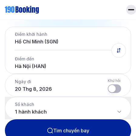
Trang chủ
Điểm khởi hành
Vé máy bay
Hồ Chí Minh (SGN)
Tin tức
Khách sạn
Điểm đến
Dịch vụ
Hà Nội (HAN)
Tin tức
Liên hệ
Hotline
028 7303 6167
Khứ hồi
Ngày đi
20 Thg 8, 2026
Tiếng Việt
Số khách
1
hành khách
Tìm chuyến bay