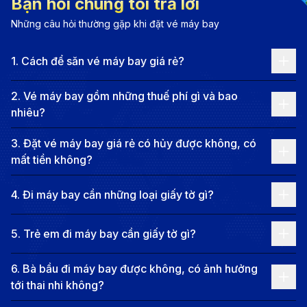
Bạn hỏi chúng tôi trả lời
khu vườn tuyệt đẹp, nơi du khách có thể chiêm
Những câu hỏi thường gặp khi đặt vé máy bay
ngưỡng vẻ đẹp của những cây cối, ao hồ và cỏ cây
xanh tươi, mang đến không gian thư giãn tuyệt vời.
1
.
Cách để săn vé máy bay giá rẻ?
2
.
Vé máy bay gồm những thuế phí gì và bao
nhiêu?
3
.
Đặt vé máy bay giá rẻ có hủy được không, có
mất tiền không?
4
.
Đi máy bay cần những loại giấy tờ gì?
5
.
Trẻ em đi máy bay cần giấy tờ gì?
6
.
Giới thiệu về Kumamoto thành phố nằm ở trung tâm
Bà bầu đi máy bay được không, có ảnh hưởng
tới thai nhi không?
đảo Kyushu (Nguồn:Internet)
Kumamoto còn được biết đến với những dãy núi hùng