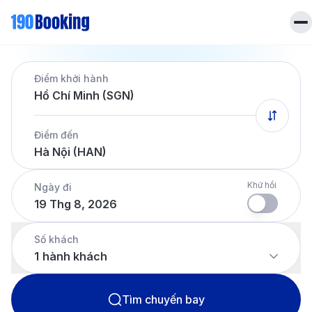
Trang chủ
Điểm khởi hành
Vé máy bay
Hồ Chí Minh (SGN)
Tin tức
Khách sạn
Điểm đến
Dịch vụ
Hà Nội (HAN)
Tin tức
Liên hệ
Hotline
028 7303 6167
Khứ hồi
Ngày đi
19 Thg 8, 2026
Tiếng Việt
Số khách
1
hành khách
Tìm chuyến bay