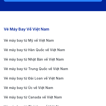
International Airport)
Sân bay quốc tế Kuching (KCH) nằm cách trung tâm
thành phố Kuching khoảng 11 km về phía nam. Đây là
Các chặng bay nổi bật
Vé Máy Bay Về Việt Nam
sân bay lớn nhất ở Sarawak, phục vụ các chuyến bay
nội địa và quốc tế. Sân bay cung cấp đầy đủ các dịch
Vé máy bay từ Mỹ về Việt Nam
vụ tiện ích như quầy thông tin, nhà hàng, quầy đổi tiền
Vé máy bay từ Hàn Quốc về Việt Nam
và các phương tiện giao thông công cộng kết nối với
Vé máy bay từ Nhật Bản về Việt Nam
trung tâm thành phố.
Hướng dẫn cách di chuyển từ sân bay Kuching vào
Vé máy bay từ Trung Quốc về Việt Nam
trung tâm thành phố
Vé máy bay từ Đài Loan về Việt Nam
Sau khi hạ cánh tại sân bay quốc tế Kuching, bạn có
Vé máy bay từ Úc về Việt Nam
nhiều lựa chọn phương tiện di chuyển từ sân bay vào
Vé máy bay từ Canada về Việt Nam
trung tâm thành phố Kuching.