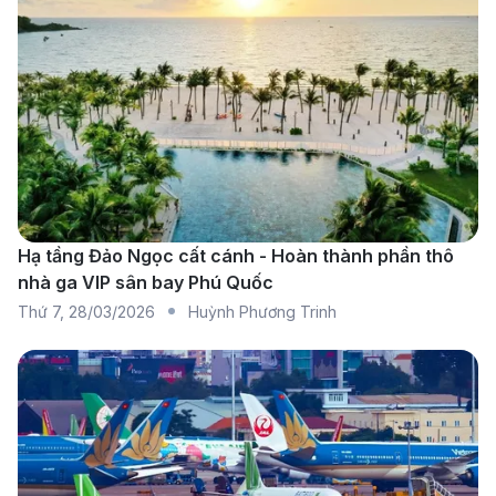
bay
Vietnam Airlines
: Cung cấp các chuyến bay nối
chuyến qua Kuala Lumpur, giúp hành khách di
chuyển dễ dàng với các dịch vụ tiện nghi và lịch
trình linh hoạt.
Malaysia Airlines
: Khai thác các chuyến bay nối
chuyến qua Kuala Lumpur, nổi bật với dịch vụ cao
Hạ tầng Đảo Ngọc cất cánh - Hoàn thành phần thô
nhà ga VIP sân bay Phú Quốc
cấp và sự tiện lợi trong việc kết nối chuyến bay,
Thứ 7
,
28/03/2026
Huỳnh Phương Trinh
mang đến trải nghiệm bay thoải mái cho du khách.
AirAsia
: Là hãng hàng không giá rẻ, AirAsia cung
cấp các chuyến bay nối chuyến qua Kuala
Lumpur. Hãng này nổi bật với mức giá hợp lý và
các dịch vụ cơ bản, phù hợp với du khách muốn