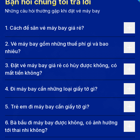
Bạn hỏi chúng tôi trả lời
pha trộn giữa truyền thống và hiện đại của thành phố
Những câu hỏi thường gặp khi đặt vé máy bay
này chắc chắn sẽ mang đến cho bạn một chuyến đi
đầy trải nghiệm thú vị.
1
.
Cách để săn vé máy bay giá rẻ?
Thông tin các chặng bay từ TP. Hồ
Chí Minh đi Kuching
2
.
Vé máy bay gồm những thuế phí gì và bao
nhiêu?
Hiện tại chưa có chuyến bay thẳng từ TP. Hồ Chí
3
.
Đặt vé máy bay giá rẻ có hủy được không, có
Minh đến Kuching, nhưng bạn có thể lựa chọn các
mất tiền không?
chuyến bay nối chuyến qua Kuala Lumpur hoặc
Singapore. Tổng thời gian bay, bao gồm cả thời gian
4
.
Đi máy bay cần những loại giấy tờ gì?
chờ nối chuyến, dao động từ 5 đến 32 giờ.
Các chặng bay từ TP. Hồ Chí Minh đi
5
.
Trẻ em đi máy bay cần giấy tờ gì?
Kuching
6
.
Bà bầu đi máy bay được không, có ảnh hưởng
TP. Hồ Chí Minh - Kuala Lumpur - Kuching:
Các
tới thai nhi không?
hãng hàng không như Vietnam Airlines, Malaysia