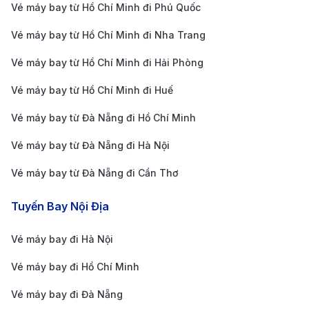
Vé máy bay từ Hồ Chí Minh đi Phú Quốc
Đây là cơ hội để bạn có thể du lịch với mức giá
Vé máy bay từ Hồ Chí Minh đi Nha Trang
hợp lý mà không phải lo lắng về ngân sách.
Vé máy bay từ Hồ Chí Minh đi Hải Phòng
Dịch vụ chuyên nghiệp
: Với đội ngũ tư vấn viên
giàu kinh nghiệm, 190 Booking sẽ hỗ trợ bạn trong
Vé máy bay từ Hồ Chí Minh đi Huế
suốt quá trình từ chọn chuyến bay, thanh toán đến
Vé máy bay từ Đà Nẵng đi Hồ Chí Minh
việc giải đáp các thắc mắc liên quan đến chuyến đi.
Vé máy bay từ Đà Nẵng đi Hà Nội
Bạn sẽ luôn nhận được sự hỗ trợ tận tâm và
Vé máy bay từ Đà Nẵng đi Cần Thơ
nhanh chóng.
Tiện lợi trong việc lựa chọn chuyến bay
: 190
Tuyến Bay Nội Địa
Booking cung cấp các lựa chọn chuyến bay đa
Vé máy bay đi Hà Nội
dạng từ các hãng hàng không uy tín như Vietnam
Airlines, Malaysia Airlines, AirAsia, giúp bạn dễ
Vé máy bay đi Hồ Chí Minh
dàng chọn được chuyến bay phù hợp với thời gian
Vé máy bay đi Đà Nẵng
và ngân sách của mình.