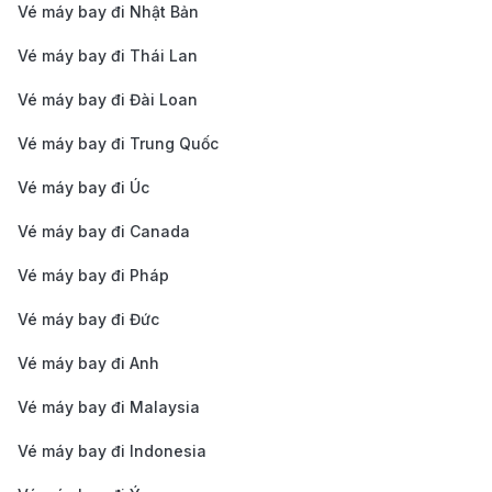
từ 1 – 2 MYR (khoảng 0.3 – 0.5 USD).
Vé máy bay đi Nhật Bản
Kinh nghiệm đặt vé máy bay từ TP.
Vé máy bay đi Thái Lan
Hồ Chí Minh đi Kuching
Vé máy bay đi Đài Loan
Đặt vé sớm:
Để có giá vé tốt nhất cho chuyến bay
Vé máy bay đi Trung Quốc
từ Hồ Chí Minh đến Kuching, bạn nên đặt vé trước
Vé máy bay đi Úc
ít nhất 2-3 tháng, đặc biệt là vào mùa cao điểm du
lịch tại Malaysia (tháng 6 đến tháng 8 và tháng 12
Vé máy bay đi Canada
đến tháng 1). Đặt vé sớm giúp bạn có nhiều lựa
Vé máy bay đi Pháp
chọn về giờ bay và giá vé hợp lý hơn.
Vé máy bay đi Đức
Theo dõi các chương trình khuyến mãi:
Các hãng
Vé máy bay đi Anh
hàng không như Malaysia Airlines, AirAsia, Vietnam
Airlines và Scoot thường có các chương trình
Vé máy bay đi Malaysia
khuyến mãi hấp dẫn cho các chuyến bay đến
Vé máy bay đi Indonesia
Kuching. Bạn có thể theo dõi các trang web săn vé