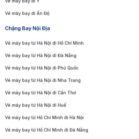
Vé máy bay đi Ý
như 190 Booking hoặc đăng ký nhận thông báo từ
Vé máy bay đi Ấn Độ
các hãng hàng không để không bỏ lỡ các ưu đãi
đặc biệt.
Chặng Bay Nội Địa
Chọn chuyến bay nối chuyến hợp lý:
Bạn có thể
Vé máy bay từ Hà Nội đi Hồ Chí Minh
chọn các chuyến bay nối chuyến qua Kuala
Lumpur hoặc Singapore với thời gian chờ nối
Vé máy bay từ Hà Nội đi Đà Nẵng
chuyến hợp lý. Điều này sẽ giúp bạn tiết kiệm chi
Vé máy bay từ Hà Nội đi Phú Quốc
phí và đảm bảo hành trình suôn sẻ, thoải mái.
Vé máy bay từ Hà Nội đi Nha Trang
Tại sao nên đặt vé máy bay từ TP.
Hồ Chí Minh đi Kuching tại 190
Vé máy bay từ Hà Nội đi Cần Thơ
Booking?
Vé máy bay từ Hà Nội đi Huế
Vé máy bay từ Hồ Chí Minh đi Hà Nội
Giá vé ưu đãi
: 190 Booking thường xuyên có các
chương trình khuyến mãi, giúp bạn tiết kiệm chi phí
Vé máy bay từ Hồ Chí Minh đi Đà Nẵng
khi đặt vé máy bay từ TP. Hồ Chí Minh đi Kuching.