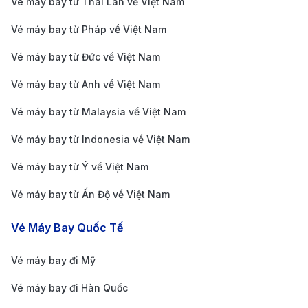
Taxi:
Taxi là phương tiện di chuyển phổ biến và
Vé máy bay từ Thái Lan về Việt Nam
tiện lợi nhất từ sân bay vào trung tâm Kuching. Giá
Vé máy bay từ Pháp về Việt Nam
cước taxi dao động từ 26 – 35 MYR (khoảng 6 – 8
Vé máy bay từ Đức về Việt Nam
USD), và thời gian di chuyển khoảng 20 – 30 phút
Vé máy bay từ Anh về Việt Nam
tùy thuộc vào tình trạng giao thông.
Dịch vụ xe công nghệ (Grab):
Grab là dịch vụ xe
Vé máy bay từ Malaysia về Việt Nam
công nghệ phổ biến tại Kuching, có mức giá tương
Vé máy bay từ Indonesia về Việt Nam
tự taxi truyền thống. Bạn có thể dễ dàng đặt xe qua
Vé máy bay từ Ý về Việt Nam
ứng dụng và theo dõi hành trình trong thời gian
Vé máy bay từ Ấn Độ về Việt Nam
thực.
Xe buýt công cộng:
Xe buýt công cộng là phương
Vé Máy Bay Quốc Tế
tiện tiết kiệm hơn, tuy nhiên lịch trình xe buýt
Vé máy bay đi Mỹ
không thường xuyên và không phải lúc nào cũng
tiện lợi cho khách du lịch. Giá vé xe buýt dao động
Vé máy bay đi Hàn Quốc