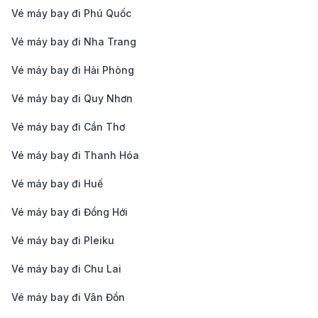
Vé máy bay đi Phú Quốc
Dễ dàng thanh toán
: Với nhiều phương thức thanh
Vé máy bay đi Nha Trang
toán linh hoạt, bạn có thể dễ dàng thanh toán vé
máy bay một cách an toàn và thuận tiện, giúp việc
Vé máy bay đi Hải Phòng
đặt vé trở nên nhanh chóng và không có bất kỳ
Vé máy bay đi Quy Nhơn
trở ngại nào.
Vé máy bay đi Cần Thơ
Kinh nghiệm du lịch Kuching
Vé máy bay đi Thanh Hóa
Kuching là một thành phố mang đậm dấu ấn lịch sử
Vé máy bay đi Huế
và văn hóa, nơi bạn có thể khám phá các công trình
kiến trúc độc đáo và thiên nhiên hoang dã. Dưới đây
Vé máy bay đi Đồng Hới
là những điểm đến và hoạt động không thể bỏ lỡ khi
Vé máy bay đi Pleiku
bạn ghé thăm Kuching.
Vé máy bay đi Chu Lai
Tham quan các địa điểm nổi tiếng
Vé máy bay đi Vân Đồn
Vườn Quốc gia Bako:
Nơi sinh sống của nhiều loài