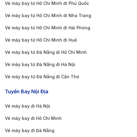
Vé máy bay từ Hồ Chí Minh đi Phú Quốc
Vé máy bay từ Hồ Chí Minh đi Nha Trang
Vé máy bay từ Hồ Chí Minh đi Hải Phòng
Vé máy bay từ Hồ Chí Minh đi Huế
Một trong những phương tiện giúp bạn trải nghiệm
khung cảnh Dresden (Nguồn: Internet)
Vé máy bay từ Đà Nẵng đi Hồ Chí Minh
Từ sân bay Dresden, bạn có nhiều phương tiện để di
Vé máy bay từ Đà Nẵng đi Hà Nội
chuyển vào trung tâm thành phố:
Tàu điện ngầm (S-Bahn):
Tuyến S-Bahn số 2 kết
Vé máy bay từ Đà Nẵng đi Cần Thơ
nối sân bay Dresden với trung tâm thành phố chỉ
Tuyến Bay Nội Địa
trong khoảng 20 phút, với giá vé từ 2,70 EUR
(khoảng 70,000 VND).
Vé máy bay đi Hà Nội
Taxi:
Taxi là phương tiện nhanh chóng và tiện lợi,
Vé máy bay đi Hồ Chí Minh
với giá cước dao động từ 20 đến 30 EUR (khoảng
Vé máy bay đi Đà Nẵng
500,000 - 750,000 VND) cho hành trình từ sân