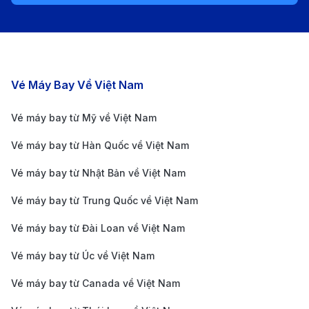
Chí Minh và Dresden
Thông tin về sân bay Tân Sơn Nhất
Sân bay quốc tế Tân Sơn Nhất (Tan Son Nhat
Các chặng bay nổi bật
Vé Máy Bay Về Việt Nam
International Airport) là sân bay lớn nhất tại miền Nam
Vé máy bay từ Mỹ về Việt Nam
Việt Nam, cách trung tâm thành phố Hồ Chí Minh
khoảng 8 km. Đây là điểm khởi hành chính cho các
Vé máy bay từ Hàn Quốc về Việt Nam
chuyến bay quốc tế, bao gồm các chuyến bay đi
Vé máy bay từ Nhật Bản về Việt Nam
Dresden. Sân bay Tân Sơn Nhất có hai nhà ga chính:
Vé máy bay từ Trung Quốc về Việt Nam
nhà ga nội địa (T1) và nhà ga quốc tế (T2), với đầy đủ
Vé máy bay từ Đài Loan về Việt Nam
các dịch vụ tiện ích như nhà hàng, cửa hàng miễn
thuế, quầy đổi tiền, và khu vực nghỉ ngơi cho hành
Vé máy bay từ Úc về Việt Nam
khách.
Vé máy bay từ Canada về Việt Nam
Cách di chuyển từ trung tâm Sài Gòn đến sân bay