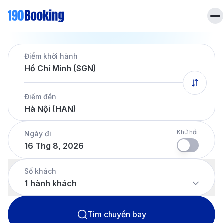
Trang chủ
Điểm khởi hành
Vé máy bay
Hồ Chí Minh (SGN)
Tin tức
Khách sạn
Điểm đến
Dịch vụ
Hà Nội (HAN)
Tin tức
Liên hệ
Hotline
028 7303 6167
Khứ hồi
Ngày đi
16 Thg 8, 2026
Tiếng Việt
Số khách
1
hành khách
Tìm chuyến bay