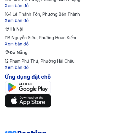
TP.HCM đi Dresden ở 190 Booking?
Xem bản đồ
164 Lê Thánh Tôn, Phường Bến Thành
Xem bản đồ
Hà Nội
11B Nguyễn Siêu, Phường Hoàn Kiếm
Xem bản đồ
Đà Nẵng
12 Phạm Phú Thứ, Phường Hải Châu
Xem bản đồ
Ứng dụng đặt chỗ