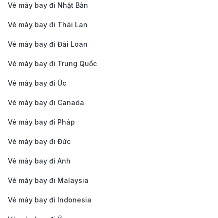
Vé máy bay đi Nhật Bản
Dịch vụ đưa đón tại sân bay:
Nhiều khách sạn và
các công ty du lịch cung cấp dịch vụ đưa đón tại
Vé máy bay đi Thái Lan
sân bay tiện lợi với thời gian linh động. Bạn nên liên
Vé máy bay đi Đài Loan
hệ trước để xác nhận lịch di chuyển và đặt xe sớm
Vé máy bay đi Trung Quốc
để đảm bảo không bị trễ thời gian.
Vé máy bay đi Úc
Thông tin về sân bay quốc tế Dresden
(DRS)
Vé máy bay đi Canada
Sân bay quốc tế Dresden (Dresden International
Vé máy bay đi Pháp
Airport - DRS) nằm cách trung tâm thành phố
Vé máy bay đi Đức
Dresden khoảng 9 km về phía bắc. Đây là sân bay
Vé máy bay đi Anh
chính phục vụ thành phố và khu vực xung quanh,
Vé máy bay đi Malaysia
bao gồm cả vùng Saxony. Sân bay Dresden là cửa
ngõ chính cho du khách đến khám phá vùng đất giàu
Vé máy bay đi Indonesia
văn hóa và lịch sử này. Sân bay cung cấp đầy đủ các