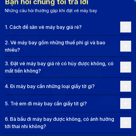
Bạn hỏi chúng tôi trả lời
sự hòa quyện giữa lịch sử, văn hóa, và kiến trúc.
Những câu hỏi thường gặp khi đặt vé máy bay
Được mệnh danh là “Florence bên sông Elbe,”
1
.
Cách để săn vé máy bay giá rẻ?
Dresden sở hữu nhiều công trình kiến trúc độc đáo
như Nhà thờ Frauenkirche và Cung điện Zwinger.
2
.
Vé máy bay gồm những thuế phí gì và bao
Thành phố còn nổi tiếng với cảnh quan dọc sông Elbe
nhiêu?
thơ mộng, lý tưởng cho các chuyến tham quan và
3
.
Đặt vé máy bay giá rẻ có hủy được không, có
thưởng ngoạn.
mất tiền không?
Dresden cũng là một trung tâm văn hóa nghệ thuật
quan trọng của Đức, với nhiều bảo tàng danh tiếng
4
.
Đi máy bay cần những loại giấy tờ gì?
như Phòng tranh Old Masters và Bảo tàng Grünes
5
.
Trẻ em đi máy bay cần giấy tờ gì?
Gewölbe, nơi lưu giữ những kiệt tác nghệ thuật và báu
vật lịch sử. Ngoài ra, Dresden còn tổ chức nhiều lễ hội
6
.
Bà bầu đi máy bay được không, có ảnh hưởng
truyền thống và sự kiện âm nhạc đặc sắc, thu hút du
tới thai nhi không?
khách từ khắp nơi trên thế giới. Với sự kết hợp hoàn