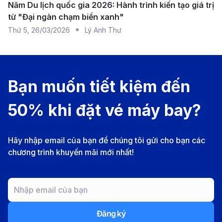
Năm Du lịch quốc gia 2026: Hành trình kiến tạo giá trị
của Việt Nam, chuyên cung cấp các chuyến bay
từ "Đại ngàn chạm biển xanh"
nối chuyến qua Frankfurt hoặc Munich. Với dịch
Thứ 5
,
26/03/2026
Lý Anh Thư
vụ tiêu chuẩn quốc tế, đây là lựa chọn đáng tin cậy
cho hành trình đến Đức.
Qatar Airways:
Nổi tiếng với chất lượng dịch vụ
Bạn muốn tiết kiệm đến
cao cấp và hệ thống giải trí hiện đại. Hãng cung
50% khi đặt vé máy bay?
cấp các chuyến bay nối chuyến qua Doha và
Berlin, mang đến nhiều tùy chọn linh hoạt về giờ
bay và hạng vé.
Hãy nhập email của bạn để chúng tôi gửi cho bạn các
chương trình khuyến mãi mới nhất!
Thai Airways:
Khai thác tuyến bay nối chuyến qua
Bangkok và München. Với dịch vụ mang phong
cách châu Á, đây là lựa chọn hấp dẫn cho những
ai ưa chuộng sự tiện nghi và tinh tế.
Đăng ký
Thông tin về các sân bay ở TP. Hồ