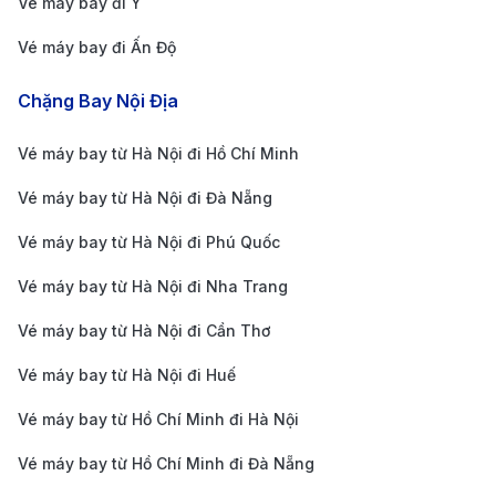
Vé máy bay đi Ý
dịch vụ tiện ích như nhà hàng, quầy đổi tiền, cửa hàng
Vé máy bay đi Ấn Độ
miễn thuế, và khu vực nghỉ ngơi cho hành khách.
Chặng Bay Nội Địa
Cách di chuyển từ sân bay Dresden đến trung tâm
thành phố
Vé máy bay từ Hà Nội đi Hồ Chí Minh
Vé máy bay từ Hà Nội đi Đà Nẵng
Vé máy bay từ Hà Nội đi Phú Quốc
Vé máy bay từ Hà Nội đi Nha Trang
Vé máy bay từ Hà Nội đi Cần Thơ
Vé máy bay từ Hà Nội đi Huế
Vé máy bay từ Hồ Chí Minh đi Hà Nội
Vé máy bay từ Hồ Chí Minh đi Đà Nẵng