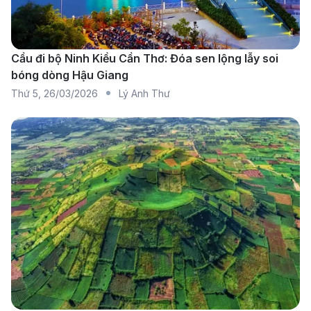
Cầu đi bộ Ninh Kiều Cần Thơ: Đóa sen lộng lẫy soi
bóng dòng Hậu Giang
Thứ 5
,
26/03/2026
Lý Anh Thư
Một trong những hãng bay hàng đầu tại Đức (Nguồn:
Internet)
Dưới đây là các hãng hàng không khai thác tuyến bay
từ TP. Hồ Chí Minh đến Dresden, mang lại nhiều lựa
chọn về giá cả và dịch vụ:
Lufthansa:
Là một trong những hãng hàng không
hàng đầu của Đức. Hãng mang đến sự thoải mái
với dịch vụ chuyên nghiệp và tiện nghi tiêu chuẩn
châu Âu.
Vietnam Airlines:
Là hãng hàng không quốc gia