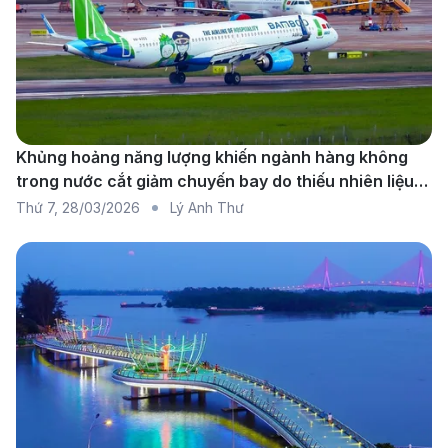
lựa chọn lý tưởng cho những du khách thích trải
nghiệm dịch vụ hàng không châu Á kết hợp cùng
các điểm trung chuyển tại Đức.
Các hãng hàng không khai thác chuyến
bay TP. Hồ Chí Minh - Dresden
Khủng hoảng năng lượng khiến ngành hàng không
trong nước cắt giảm chuyến bay do thiếu nhiên liệu
diện rộng
Thứ 7
,
28/03/2026
Lý Anh Thư