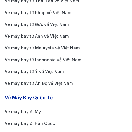
Vé máy bay từ Thái Lan về Việt Nam
Tân Sơn Nhất
Vé máy bay từ Pháp về Việt Nam
Bạn có nhiều phương tiện để di chuyển từ trung tâm
thành phố TP. Hồ Chí Minh đến sân bay Tân Sơn
Vé máy bay từ Đức về Việt Nam
Nhất:
Vé máy bay từ Anh về Việt Nam
Taxi:
Đây là phương tiện nhanh và tiện lợi nhất, với
Vé máy bay từ Malaysia về Việt Nam
giá cước dao động từ 100,000 đến 200,000 VND,
Vé máy bay từ Indonesia về Việt Nam
tùy vào điều kiện giao thông.
Xe buýt:
Các tuyến xe buýt như 109, 49,159 và 152
Vé máy bay từ Ý về Việt Nam
là lựa chọn tiết kiệm và tiện lợi, với giá vé từ 6,000 -
Vé máy bay từ Ấn Độ về Việt Nam
15,000 VND.
Vé Máy Bay Quốc Tế
Dịch vụ xe công nghệ:
Grab, Xanh SM, Be là các
ứng dụng gọi xe phổ biến tại TP. Hồ Chí Minh, giúp
Vé máy bay đi Mỹ
bạn dễ dàng di chuyển đến sân bay với chi phí hợp
Vé máy bay đi Hàn Quốc
lý.