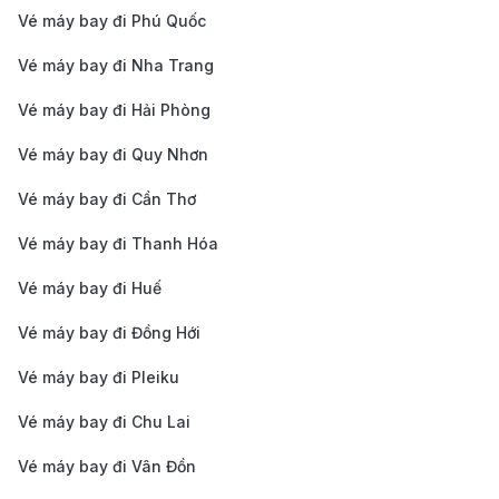
Vé máy bay đi Phú Quốc
bay vào trung tâm thành phố.
Xe buýt:
Xe buýt công cộng cũng là một lựa chọn
Vé máy bay đi Nha Trang
rẻ hơn, với các tuyến xe buýt từ sân bay đến nhiều
Vé máy bay đi Hải Phòng
khu vực trong thành phố.
Vé máy bay đi Quy Nhơn
Kinh nghiệm đặt vé máy bay từ TP.
Vé máy bay đi Cần Thơ
Hồ Chí Minh đi Dresden
Vé máy bay đi Thanh Hóa
Để có chuyến bay thuận lợi và tiết kiệm từ TP. Hồ Chí
Vé máy bay đi Huế
Minh đến Dresden, bạn cần lưu ý một số kinh nghiệm
sau:
Vé máy bay đi Đồng Hới
Đặt vé sớm:
Để có giá vé tốt nhất, bạn nên đặt vé
Vé máy bay đi Pleiku
trước ít nhất 2-3 tháng, đặc biệt là vào các dịp lễ
Vé máy bay đi Chu Lai
lớn hoặc mùa du lịch cao điểm tại châu Âu.
Vé máy bay đi Vân Đồn
Theo dõi các chương trình khuyến mãi:
Các hãng