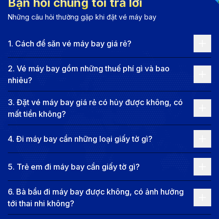
Bạn hỏi chúng tôi trả lời
bước qua khu chợ Khan El-Khalili nhộn nhịp.
Những câu hỏi thường gặp khi đặt vé máy bay
Không chỉ là trung tâm văn hóa và lịch sử, Cairo còn
mang đến những trải nghiệm mua sắm độc đáo cùng
1
.
Cách để săn vé máy bay giá rẻ?
nền ẩm thực đặc sắc với các món ăn truyền thống
như koshari, falafel và bánh mì Ai Cập. Thành phố
2
.
Vé máy bay gồm những thuế phí gì và bao
nhiêu?
cũng là nơi giao thoa giữa văn hóa Hồi giáo, Coptic và
hiện đại, tạo nên một bản sắc đa dạng hiếm có.
3
.
Đặt vé máy bay giá rẻ có hủy được không, có
Dù bạn là tín đồ lịch sử, người yêu thích khảo cổ hay
mất tiền không?
chỉ muốn tận hưởng bầu không khí huyền bí của
4
.
Đi máy bay cần những loại giấy tờ gì?
vùng đất Kim Tự Tháp, Cairo chắc chắn sẽ để lại
trong bạn những trải nghiệm khó quên ngay từ lần đặt
5
.
Trẻ em đi máy bay cần giấy tờ gì?
chân đầu tiên.
Các hãng hàng không khai thác
6
.
Bà bầu đi máy bay được không, có ảnh hưởng
chuyến bay từ Tp. Hồ Chí Minh đi
tới thai nhi không?