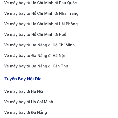
chóng hơn xe buýt thường.
Vé máy bay từ Hồ Chí Minh đi Phú Quốc
Xe limousine hoặc xe đưa đón riêng:
Một số đơn
Vé máy bay từ Hồ Chí Minh đi Nha Trang
vị cung cấp dịch vụ xe cao cấp, đưa đón tận nơi
Vé máy bay từ Hồ Chí Minh đi Hải Phòng
với mức giá từ 150.000 – 250.000 đồng, phù hợp
Vé máy bay từ Hồ Chí Minh đi Huế
cho nhóm khách hoặc khách công tác cần sự
thoải mái.
Vé máy bay từ Đà Nẵng đi Hồ Chí Minh
Hướng dẫn cách di chuyển từ sân bay
Vé máy bay từ Đà Nẵng đi Hà Nội
Cairo đi trung tâm thành phố
Vé máy bay từ Đà Nẵng đi Cần Thơ
Sân bay quốc tế Cairo (CAI) là cảng hàng không lớn
Tuyến Bay Nội Địa
nhất Ai Cập, cách trung tâm thành phố khoảng 20 km
về phía Đông Bắc. Tùy theo phương tiện di chuyển,
Vé máy bay đi Hà Nội
hành trình có thể mất từ 30 – 60 phút. Các lựa chọn
Vé máy bay đi Hồ Chí Minh
thông dụng gồm:
Vé máy bay đi Đà Nẵng
Taxi sân bay:
Taxi trắng hoặc vàng hoạt động