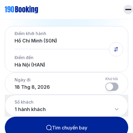
Trang chủ
Điểm khởi hành
Vé máy bay
Hồ Chí Minh (SGN)
Tin tức
Khách sạn
Điểm đến
Dịch vụ
Hà Nội (HAN)
Tin tức
Liên hệ
Hotline
028 7303 6167
Khứ hồi
Ngày đi
18 Thg 8, 2026
Tiếng Việt
Số khách
1
hành khách
Tìm chuyến bay