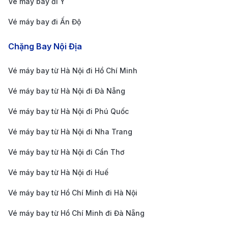
Vé máy bay đi Ý
Taxi và xe công nghệ:
Đây là phương tiện nhanh
chóng và thuận tiện nhất, đặc biệt nếu bạn mang
Vé máy bay đi Ấn Độ
nhiều hành lý. Giá cước taxi dao động từ 100.000 –
Chặng Bay Nội Địa
150.000 đồng cho hành trình từ trung tâm đến sân
bay. Các ứng dụng như Grab, Be hay Gojek cũng
Vé máy bay từ Hà Nội đi Hồ Chí Minh
hoạt động 24/7, giá cả minh bạch.
Vé máy bay từ Hà Nội đi Đà Nẵng
Xe buýt công cộng:
Tuyến xe buýt số 109 (Công
Vé máy bay từ Hà Nội đi Phú Quốc
viên 23/9 – Sân bay Tân Sơn Nhất) và số 152 (Chợ
Vé máy bay từ Hà Nội đi Nha Trang
Bến Thành – Khu dân cư Trung Sơn – Sân bay) là
những lựa chọn tiết kiệm. Giá vé từ 5.000 – 15.000
Vé máy bay từ Hà Nội đi Cần Thơ
đồng/lượt.
Vé máy bay từ Hà Nội đi Huế
Xe buýt chất lượng cao:
Tuyến 49 kết nối sân bay
Vé máy bay từ Hồ Chí Minh đi Hà Nội
với trung tâm thành phố, giá vé khoảng 40.000
Vé máy bay từ Hồ Chí Minh đi Đà Nẵng
đồng/lượt, tiện nghi hiện đại và hành trình nhanh