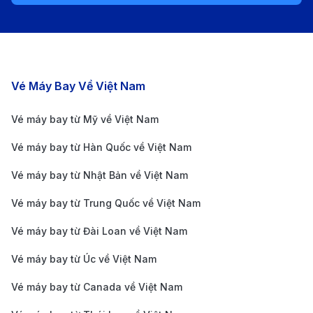
Giá vé máy bay Tp. HCM - Cairo khứ hồi từ:
13.500.000 - 25.000.000 VND
Giá vé máy bay Tp. HCM - Cairo một chiều từ:
8.500.000 - 18.000.000 VND
Các chặng bay nổi bật
Vé Máy Bay Về Việt Nam
Chặng bay Tp.
Giá vé khứ hồi
Giá vé một c
Vé máy bay từ Mỹ về Việt Nam
HCM - Cairo
Giá vé máy bay Tp.
Vé máy bay từ Hàn Quốc về Việt Nam
HCM - Cairo Qatar
13.500.000 VND
8.500.000 V
Vé máy bay từ Nhật Bản về Việt Nam
Airways
Vé máy bay từ Trung Quốc về Việt Nam
Giá vé máy bay Tp.
HCM - Cairo
15.000.000 VND
9.500.000 V
Vé máy bay từ Đài Loan về Việt Nam
Emirates
Vé máy bay từ Úc về Việt Nam
Giá vé máy bay Tp.
HCM - Cairo
16.500.000 VND
10.500.000 
Vé máy bay từ Canada về Việt Nam
Turkish Airlines