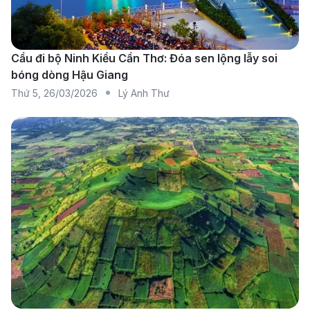
Singapore Airlines:
Hành trình từ Tp. Hồ Chí Minh
đi Cairo quá cảnh tại Singapore và kết nối với các
chuyến bay quốc tế. Đây là lựa chọn phù hợp với
Cầu đi bộ Ninh Kiều Cần Thơ: Đóa sen lộng lẫy soi
bóng dòng Hậu Giang
du khách ưu tiên dịch vụ chất lượng hàng đầu.
Thứ 5
,
26/03/2026
Lý Anh Thư
Thai Airways:
Cung cấp chuyến bay từ Tp. Hồ Chí
Minh đi Cairo với điểm dừng tại Bangkok. Thai
Airways là hãng truyền thống, nổi bật với dịch vụ
thân thiện và giá cả hợp lý.
Saudi Arabian Airlines:
Lựa chọn khác dành cho
hành khách, khai thác chặng bay qua Jeddah hoặc
Riyadh. Đây là hãng hàng không quốc gia của Ả
Rập Xê Út, thuận tiện cho hành khách muốn quá
cảnh tại Trung Đông.
Hãng bay
Tần suất
Thời gian ba