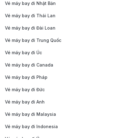
Vé máy bay đi Nhật Bản
đầu khởi hành khác Tp. Hồ Chí Minh
Hướng dẫn cách di chuyển từ trung
Vé máy bay đi Thái Lan
tâm đi sân bay Tp. Hồ Chí Minh và
Vé máy bay đi Đài Loan
từ sân bay Cairo đi trung tâm thành
Vé máy bay đi Trung Quốc
phố
Vé máy bay đi Úc
Hướng dẫn cách di chuyển từ trung tâm Tp.
Vé máy bay đi Canada
Hồ Chí Minh đi sân bay
Vé máy bay đi Pháp
Sân bay quốc tế Tân Sơn Nhất (SGN) nằm cách trung
Vé máy bay đi Đức
tâm thành phố Hồ Chí Minh khoảng 8 km về phía
Bắc, là sân bay lớn nhất Việt Nam và luôn trong tình
Vé máy bay đi Anh
trạng nhộn nhịp. Thời gian di chuyển từ 20 – 40 phút
Vé máy bay đi Malaysia
tùy phương tiện và mật độ giao thông. Dưới đây là
Vé máy bay đi Indonesia
những lựa chọn phổ biến: