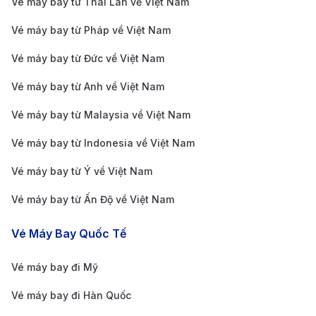
Vé máy bay từ Thái Lan về Việt Nam
Giá vé máy bay Tp.
HCM - Cairo
18.000.000 VND
11.500.000 
Vé máy bay từ Pháp về Việt Nam
EgyptAir
Vé máy bay từ Đức về Việt Nam
Giá vé máy bay Tp.
Vé máy bay từ Anh về Việt Nam
HCM - Cairo
19.500.000 VND
12.500.000 
Ethiopian Airlines
Vé máy bay từ Malaysia về Việt Nam
Giá vé máy bay Tp.
Vé máy bay từ Indonesia về Việt Nam
HCM - Cairo Gulf
21.000.000 VND
14.000.000 
Air
Vé máy bay từ Ý về Việt Nam
Giá vé máy bay Tp.
Vé máy bay từ Ấn Độ về Việt Nam
HCM - Cairo Etihad
22.500.000 VND
15.500.000 
Airways
Vé Máy Bay Quốc Tế
Giá vé máy bay Tp.
Vé máy bay đi Mỹ
HCM - Cairo Saudi
25.000.000 VND
18.000.000 
Arabian Airlines
Vé máy bay đi Hàn Quốc
Bạn có thể theo dõi giá
vé máy bay đi Cairo
từ các