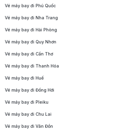
24/7, giá dao động từ 100 – 200 EGP (khoảng 5 –
Vé máy bay đi Phú Quốc
10 USD) để đến khu vực trung tâm như Quảng
Vé máy bay đi Nha Trang
trường Tahrir hoặc Garden City. Nên thỏa thuận
Vé máy bay đi Hải Phòng
giá trước để tránh bị tính phí cao.
Vé máy bay đi Quy Nhơn
Dịch vụ xe công nghệ:
Uber và Careem hoạt động
tại Cairo, mang lại sự tiện lợi và minh bạch về giá.
Vé máy bay đi Cần Thơ
Đây là lựa chọn phổ biến với du khách quốc tế.
Vé máy bay đi Thanh Hóa
Xe buýt công cộng:
Xe buýt số 111 và 381 kết nối
Vé máy bay đi Huế
sân bay với các khu vực chính của thành phố. Đây
Vé máy bay đi Đồng Hới
là phương án tiết kiệm (chỉ khoảng 5 – 10
EGP/lượt), nhưng thời gian di chuyển lâu hơn và ít
Vé máy bay đi Pleiku
tiện nghi.
Vé máy bay đi Chu Lai
Xe shuttle và minibus:
Một số khách sạn lớn và
Vé máy bay đi Vân Đồn
công ty du lịch cung cấp dịch vụ đưa đón sân bay,