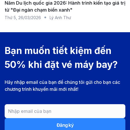
Năm Du lịch quốc gia 2026: Hành trình kiến tạo giá trị
Khoảng 21
từ "Đại ngàn chạm biển xanh"
Qatar Airways
12-14 giờ
chuyến/tuần
Thứ 5
,
26/03/2026
Lý Anh Thư
Khoảng 14
Emirates
13-15 giờ
chuyến/tuần
Khoảng 7
Turkish Airlines
14-16 giờ
Bạn muốn tiết kiệm đến
chuyến/tuần
Khoảng 7
50% khi đặt vé máy bay?
EgyptAir
15-18 giờ
chuyến/tuần
Khoảng 7
Ethiopian Airlines
16-18 giờ
Hãy nhập email của bạn để chúng tôi gửi cho bạn các
chuyến/tuần
chương trình khuyến mãi mới nhất!
Khoảng 7
Gulf Air
14-17 giờ
chuyến/tuần
Giá vé máy bay từ Tp. Hồ Chí Minh
đi Cairo mới cập nhật
Đăng ký