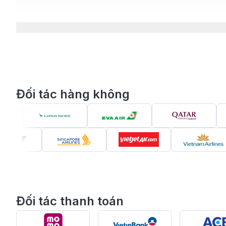
Đối tác hàng không
Đặt vé 
Đối tác thanh toán
Giới thiệu về Melbourne - “thủ phủ