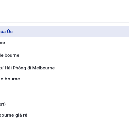
của Úc
rne
Melbourne
từ Hải Phòng đi Melbourne
Melbourne
rt)
bourne giá rẻ