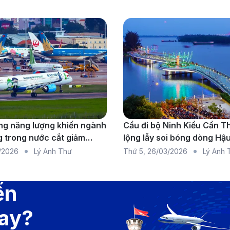
g năng lượng khiến ngành
Cầu đi bộ Ninh Kiều Cần T
 trong nước cắt giảm
lộng lẫy soi bóng dòng Hậ
do thiếu nhiên liệu diện
/2026
Lý Anh Thư
Thứ 5
,
26/03/2026
Lý Anh 
ến
a chọn thông minh, tiết kiệm tối ưu với Air Asia. (Ảnh: Intern
bay?
tnam Airlines nổi bật với dịch vụ cao cấp, đảm bảo mang lạ