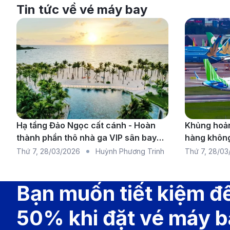
Tin tức về vé máy bay
Hạ tầng Đảo Ngọc cất cánh - Hoàn
Khủng hoản
thành phần thô nhà ga VIP sân bay
hàng không
Phú Quốc
chuyến bay 
Thứ 7
,
28/03/2026
Huỳnh Phương Trinh
Thứ 7
,
28/03
rộng
Bạn muốn tiết kiệm đ
Lự
50% khi đặt vé máy 
Vietnam Airlines:
Là hãng hàng không quốc gia, Vie