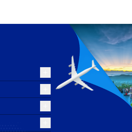
 sự kết hợp hoàn hảo giữa nét hiện đại và truyền
ế nổi bật như Lễ hội Nghệ thuật Melbourne mà còn bởi
Flinders Street hay Tòa nhà Quốc hội là minh chứng
ắm với những khu chợ nhộn nhịp và đặc sản hấp dẫn
ối chuyến qua các sân bay trung chuyển lớn như
y nối chuyến dao động từ 9,500,000 VND đến hơn
g kéo dài từ 16 giờ đến hơn 25 giờ, tùy thuộc vào