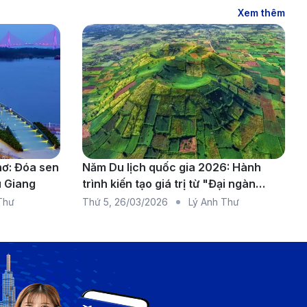
Xem thêm
hơ: Đóa sen
Năm Du lịch quốc gia 2026: Hành
u Giang
trình kiến tạo giá trị từ "Đại ngàn
chạm biển xanh"
Thư
Thứ 5
,
26/03/2026
Lý Anh Thư
et)
i sự thoải mái và tiện lợi cho hành khách trong suốt