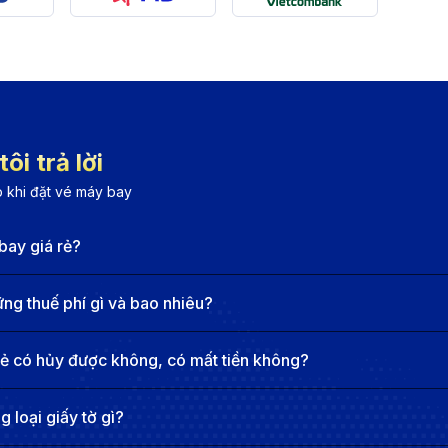
 thành phố phát triển và đáng sống nhất của Úc, mang đến
bourne thu hút du khách không chỉ bởi các sự kiện quốc t
m đến như Vườn Bách Thảo Hoàng gia, Tháp Eureka, Nhà ga 
chỉ vậy, Melbourne còn là thiên đường ẩm thực và mua s
m đáng nhớ cho bất kỳ ai ghé thăm.
ôi trả lời
đi Melbourne
 khi đặt vé máy bay
 Melbourne
bay giá rẻ?
ến Melbourne. Hành khách cần thực hiện các chuyến bay n
ore, Kuala Lumpur, Bangkok...Cước vé cho các chuyến ba
g thuế phí gì và bao nhiêu?
ian bay tổng cộng, bao gồm cả thời gian nối chuyến, thườn
rẻ có hủy được không, có mất tiền không?
 từ Hải Phòng đi Melbourne
 loại giấy tờ gì?