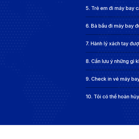
5
.
Trẻ em đi máy bay cầ
6
.
Bà bầu đi máy bay đ
7
.
Hành lý xách tay đư
8
.
Cần lưu ý những gì k
9
.
Check in vé máy bay
10
.
Tôi có thể hoàn hủ