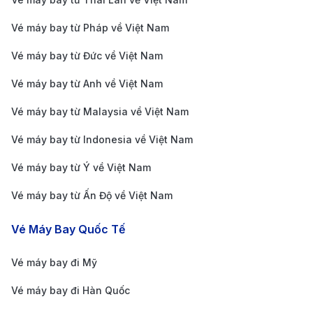
suất ăn phong phú mang đậm hương vị châu Á.
Vé máy bay từ Pháp về Việt Nam
Các chuyến bay của China Airlines nổi bật với sự
Vé máy bay từ Đức về Việt Nam
đúng giờ và đội ngũ tiếp viên thân thiện. Đây là lựa
chọn phù hợp cho du khách tìm kiếm hành trình
Vé máy bay từ Anh về Việt Nam
tiết kiệm nhưng vẫn đảm bảo chất lượng.
Vé máy bay từ Malaysia về Việt Nam
Qatar Airways:
Là một trong những hãng hàng
Vé máy bay từ Indonesia về Việt Nam
không hàng đầu thế giới, Qatar Airways mang đến
Vé máy bay từ Ý về Việt Nam
hành trình từ Hà Nội đến Philadelphia qua Doha.
Hãng nổi tiếng với khoang hạng thương gia sang
Vé máy bay từ Ấn Độ về Việt Nam
trọng, dịch vụ 5 sao và hệ thống giải trí phong phú.
Vé Máy Bay Quốc Tế
Hành khách được tận hưởng trải nghiệm bay thoải
mái, đồ ăn cao cấp và tiêu chuẩn phục vụ đẳng
Vé máy bay đi Mỹ
cấp quốc tế. Đây là lựa chọn tuyệt vời cho những
Vé máy bay đi Hàn Quốc
ai mong muốn hành trình dài trở nên thư giãn và