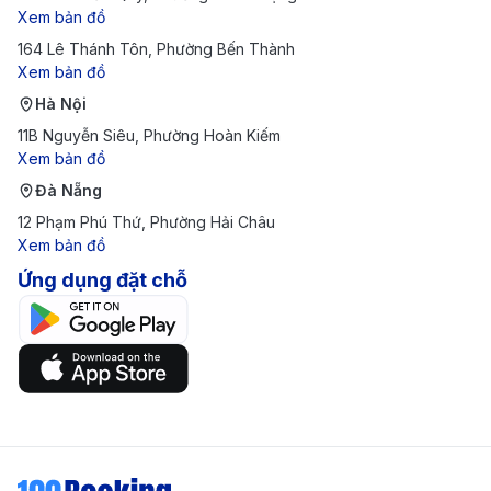
Philadelphia của hãng hàng không China
Xem bản đồ
Airlines cập nhật mới nhất
164 Lê Thánh Tôn, Phường Bến Thành
Xem bản đồ
Chặng Bay
Thời Gian Bay
Giá 1 Chiều
Hà Nội
Hà Nội (HAN) →
11B Nguyễn Siêu, Phường Hoàn Kiếm
Xem bản đồ
Taipei (TPE) →
13.500.000 -
17h - 23h
Philadelphia (PHL)
20.000.000
Đà Nẵng
Economy
12 Phạm Phú Thứ, Phường Hải Châu
Xem bản đồ
Hà Nội (HAN) →
Ứng dụng đặt chỗ
Taipei (TPE) →
26.000.000 
17h - 23h
Philadelphia (PHL)
38.000.000
Premium Economy
Hà Nội (HAN) →
Taipei (TPE) →
68.000.000 
17h - 23h
Philadelphia (PHL)
98.000.000
Business Class