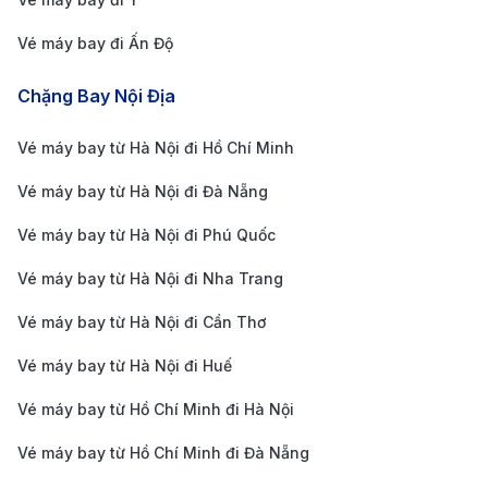
bay từ Hà Nội đi Philadelphia thường quá cảnh tại
Vé máy bay đi Ấn Độ
Tokyo, mang đến trải nghiệm tinh tế và thoải mái.
Hành khách được phục vụ các bữa ăn kiểu Nhật
Chặng Bay Nội Địa
đặc sắc, ghế ngồi tiện nghi cùng thái độ phục vụ
Vé máy bay từ Hà Nội đi Hồ Chí Minh
lịch thiệp. ANA là lựa chọn hoàn hảo cho những ai
Vé máy bay từ Hà Nội đi Đà Nẵng
yêu thích phong cách bay chuẩn mực và an toàn
tuyệt đối.
Vé máy bay từ Hà Nội đi Phú Quốc
Cập nhật giá vé máy bay từ Hà Nội
Vé máy bay từ Hà Nội đi Nha Trang
đi Philadelphia
Vé máy bay từ Hà Nội đi Cần Thơ
Nếu bạn đang lên kế hoạch cho chuyến đi từ Hà Nội
Vé máy bay từ Hà Nội đi Huế
đến Philadelphia, việc cập nhật giá vé mới nhất là rất
Vé máy bay từ Hồ Chí Minh đi Hà Nội
quan trọng để chọn được hành trình và hãng bay phù
Vé máy bay từ Hồ Chí Minh đi Đà Nẵng
hợp. Mức giá vé có thể thay đổi tùy theo thời điểm đặt