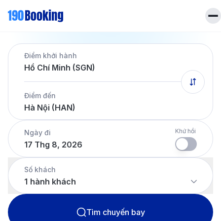
Trang chủ
Điểm khởi hành
Vé máy bay
Hồ Chí Minh (SGN)
Tin tức
Khách sạn
Điểm đến
Dịch vụ
Hà Nội (HAN)
Tin tức
Liên hệ
Hotline
028 7303 6167
Khứ hồi
Ngày đi
17 Thg 8, 2026
Tiếng Việt
Số khách
1
hành khách
Tìm chuyến bay