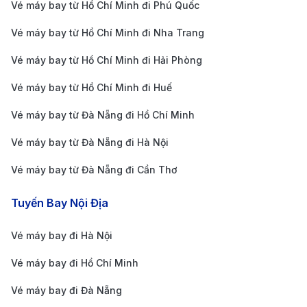
vé, mùa du lịch và hãng hàng không bạn chọn. Dưới
Vé máy bay từ Hồ Chí Minh đi Phú Quốc
đây là thông tin tham khảo về giá
vé máy bay
một
Vé máy bay từ Hồ Chí Minh đi Nha Trang
chiều và khứ hồi cho chặng bay Hà Nội –
Vé máy bay từ Hồ Chí Minh đi Hải Phòng
Philadelphia, giúp bạn dễ dàng lên kế hoạch chi phí
Vé máy bay từ Hồ Chí Minh đi Huế
cho chuyến đi của mình:
Giá vé máy bay từ Hà Nội đi Philadelphia một
Vé máy bay từ Đà Nẵng đi Hồ Chí Minh
chiều:
15.100.000 VND - 42.000.000 VND.
Vé máy bay từ Đà Nẵng đi Hà Nội
Giá vé máy bay từ Hà Nội đi Philadelphia khứ
Vé máy bay từ Đà Nẵng đi Cần Thơ
hồi:
30.200.000 VND - 143.000.000 VND.
Bảng giá vé máy bay từ Hà Nội đi
Tuyến Bay Nội Địa
Philadelphia của hãng hàng không EVA Air
cập nhật mới nhất
Vé máy bay đi Hà Nội
Vé máy bay đi Hồ Chí Minh
Chặng Bay
Thời Gian Bay
Giá 1 Chiều
Vé máy bay đi Đà Nẵng
Hà Nội (HAN) →