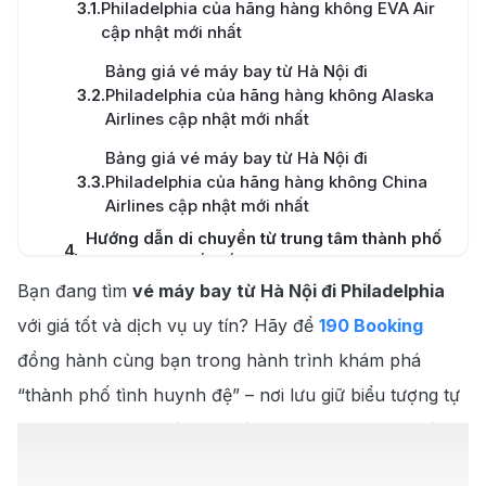
3.1
.
Philadelphia của hãng hàng không EVA Air
cập nhật mới nhất
Bảng giá vé máy bay từ Hà Nội đi
3.2
.
Philadelphia của hãng hàng không Alaska
Airlines cập nhật mới nhất
Bảng giá vé máy bay từ Hà Nội đi
3.3
.
Philadelphia của hãng hàng không China
Airlines cập nhật mới nhất
Hướng dẫn di chuyển từ trung tâm thành phố
4
.
ra sân bay quốc tế Nội Bài
Bạn đang tìm
vé máy bay từ Hà Nội đi Philadelphia
Hướng dẫn di chuyển từ sân bay Philadelphia
5
.
vào trung tâm thành phố
với giá tốt và dịch vụ uy tín? Hãy để
190 Booking
Top 3 cách đặt vé máy bay từ Hà Nội đi
đồng hành cùng bạn trong hành trình khám phá
6
.
Philadelphia giá rẻ
“thành phố tình huynh đệ” – nơi lưu giữ biểu tượng tự
Lý do bạn nên đặt vé máy bay từ Hà Nội đi
7
.
do Liberty Bell, di sản lịch sử Independence Hall và
Philadelphia tại 190 Booking
những con phố nghệ thuật đầy sắc màu. Du khách có
8
.
Cẩm nang du lịch Philadelphia