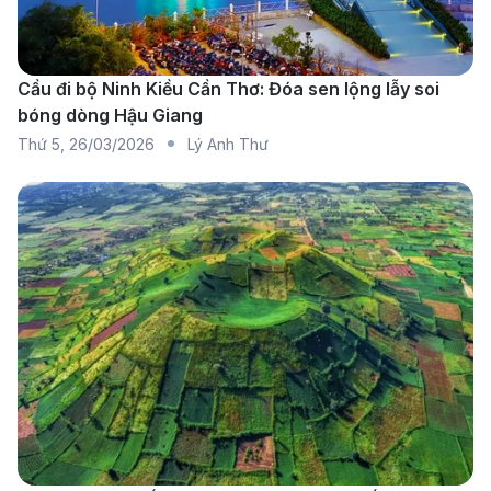
Cầu đi bộ Ninh Kiều Cần Thơ: Đóa sen lộng lẫy soi
bóng dòng Hậu Giang
Thứ 5
,
26/03/2026
Lý Anh Thư
Alaska Airlines - Hãng hàng không khai thác chuyến
bay từ Hà Nội đi Philadelphia (Nguồn: Internet)
Nếu bạn đang tìm chuyến bay từ Hà Nội đi
Philadelphia, có nhiều hãng hàng không quốc tế uy tín