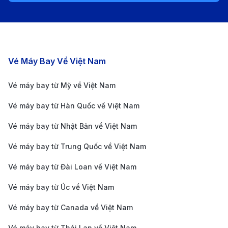
Alaska Airlines:
Alaska Airlines không khai thác
trực tiếp từ Hà Nội nhưng thường liên kết với các
hãng khác như American Airlines để nối chuyến tại
Mỹ. Hãng được biết đến với mạng lưới bay nội địa
Các chặng bay nổi bật
Vé Máy Bay Về Việt Nam
rộng lớn và dịch vụ thân thiện. Sau khi đến Mỹ,
Vé máy bay từ Mỹ về Việt Nam
hành khách có thể dễ dàng nối chuyến đến
Vé máy bay từ Hàn Quốc về Việt Nam
Philadelphia qua hệ thống của Alaska. Phù hợp với
những người muốn khám phá thêm các thành phố
Vé máy bay từ Nhật Bản về Việt Nam
khác của Hoa Kỳ trước khi đến điểm đến cuối
Vé máy bay từ Trung Quốc về Việt Nam
cùng.
Vé máy bay từ Đài Loan về Việt Nam
China Airlines:
China Airlines khai thác tuyến bay
Vé máy bay từ Úc về Việt Nam
từ Hà Nội quá cảnh tại Đài Bắc, sau đó tiếp tục đến
Philadelphia thông qua đối tác hàng không. Hãng
Vé máy bay từ Canada về Việt Nam
cung cấp giá vé cạnh tranh, dịch vụ chu đáo và
Vé máy bay từ Thái Lan về Việt Nam