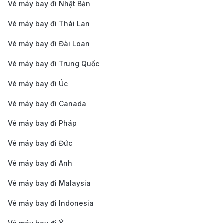
Vé máy bay đi Nhật Bản
đáng nhớ.
Vé máy bay đi Thái Lan
American Airlines:
American Airlines là hãng hàng
không lớn của Mỹ, thường hợp tác với Japan
Vé máy bay đi Đài Loan
Airlines hoặc Qatar Airways để vận hành tuyến Hà
Vé máy bay đi Trung Quốc
Nội – Philadelphia. Hãng sở hữu mạng lưới bay nội
Vé máy bay đi Úc
địa rộng nhất nước Mỹ, giúp hành khách dễ dàng
Vé máy bay đi Canada
kết nối đến nhiều thành phố khác. Dịch vụ của
hãng hướng đến sự tiện lợi và chuyên nghiệp, phù
Vé máy bay đi Pháp
hợp cho cả khách du lịch và doanh nhân.
Vé máy bay đi Đức
American Airlines là lựa chọn đáng tin cậy cho
Vé máy bay đi Anh
những ai muốn di chuyển linh hoạt trong nước Mỹ.
Vé máy bay đi Malaysia
ANA (All Nippon Airways):
ANA là hãng hàng
không quốc gia Nhật Bản, nổi tiếng với độ đúng giờ
Vé máy bay đi Indonesia
và chất lượng dịch vụ hàng đầu châu Á. Chuyến
Vé máy bay đi Ý