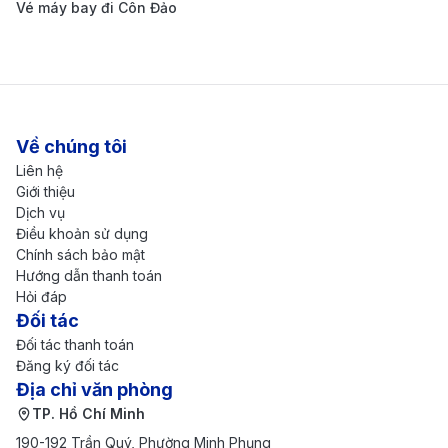
Vé máy bay đi Côn Đảo
Airlines cập nhật mới nhất
Chặng Bay
Thời Gian Bay
Giá 1 Chiều
Hà Nội (HAN) →
Seattle (SEA) →
14.500.000 -
18h - 22h
Về chúng tôi
Philadelphia (PHL)
21.000.000 
Liên hệ
Economy
Giới thiệu
Dịch vụ
Hà Nội (HAN) →
Điều khoản sử dụng
Seattle (SEA) →
28.000.000 
18h - 22h
Chính sách bảo mật
Philadelphia (PHL)
40.000.000
Hướng dẫn thanh toán
Premium Class
Hỏi đáp
Đối tác
Hà Nội (HAN) →
Đối tác thanh toán
Seattle (SEA) →
70.000.000 
18h - 22h
Đăng ký đối tác
Philadelphia (PHL)
100.000.00
Địa chỉ văn phòng
First Class
TP. Hồ Chí Minh
Bảng giá vé máy bay từ Hà Nội đi
190-192 Trần Quý, Phường Minh Phụng