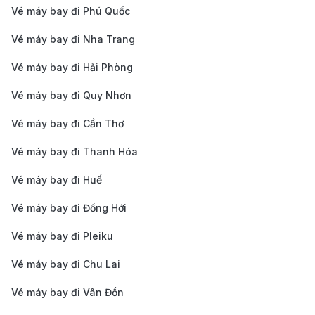
Taipei (TPE) →
15.000.000 -
Vé máy bay đi Phú Quốc
18h - 24h
Philadelphia (PHL)
22.000.000
Economy
Vé máy bay đi Nha Trang
Hà Nội (HAN) →
Vé máy bay đi Hải Phòng
Taipei (TPE) →
30.000.000 
18h - 24h
Vé máy bay đi Quy Nhơn
Philadelphia (PHL)
42.000.000
Premium Economy
Vé máy bay đi Cần Thơ
Hà Nội (HAN) →
Vé máy bay đi Thanh Hóa
Taipei (TPE) →
75.000.000 
18h - 24h
Philadelphia (PHL)
110.000.000
Vé máy bay đi Huế
Business Class
Vé máy bay đi Đồng Hới
Hà Nội (HAN) →
Taipei (TPE) →
150.000.000
Vé máy bay đi Pleiku
18h - 24h
Philadelphia (PHL)
210.000.00
Vé máy bay đi Chu Lai
First Class
Bảng giá vé máy bay từ Hà Nội đi
Vé máy bay đi Vân Đồn
Philadelphia của hãng hàng không Alaska