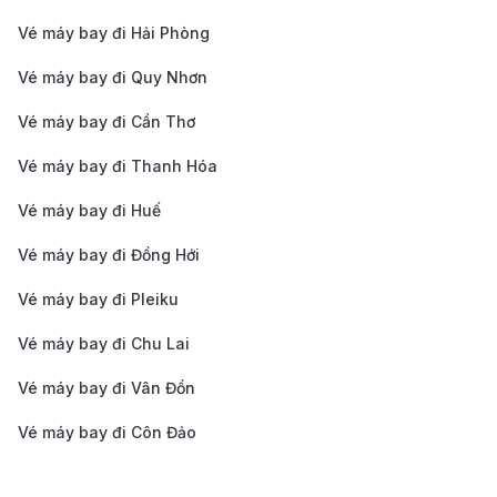
điểm quá cảnh, tiện nghi trên khoang và trải nghiệm
Vé máy bay đi Hải Phòng
phục vụ hành khách, giúp bạn dễ dàng lên kế hoạch
cho chuyến đi đến kinh đô ánh sáng một cách thuận
Vé máy bay đi Quy Nhơn
tiện và phù hợp với ngân sách.
Vé máy bay đi Cần Thơ
Vé máy bay đi Thanh Hóa
Vé máy bay đi Huế
Vé máy bay đi Đồng Hới
Vé máy bay đi Pleiku
Vé máy bay đi Chu Lai
Vé máy bay đi Vân Đồn
Vé máy bay đi Côn Đảo