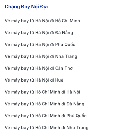
Chặng Bay Nội Địa
Song song với vẻ đẹp và ẩm thực, Paris còn là không
gian nuôi dưỡng tâm hồn bằng văn hóa và nghệ thuật.
Vé máy bay từ Hà Nội đi Hồ Chí Minh
Những bảo tàng, nhà hát cổ kính, phòng triển lãm và
Vé máy bay từ Hà Nội đi Đà Nẵng
khu phố nghệ thuật luôn mở ra thế giới sáng tạo
Vé máy bay từ Hà Nội đi Phú Quốc
không giới hạn. Âm nhạc vang lên trên đường phố,
thời trang hiện diện trong từng dáng đi và cách ăn
Vé máy bay từ Hà Nội đi Nha Trang
mặc của người dân, tất cả tạo nên bản sắc rất riêng.
Vé máy bay từ Hà Nội đi Cần Thơ
Paris vì thế không chỉ là điểm đến để tham quan, mà
Vé máy bay từ Hà Nội đi Huế
là nơi để cảm, để yêu và để lưu giữ những ký ức khó
Vé máy bay từ Hồ Chí Minh đi Hà Nội
phai.
Bên cạnh đó, Paris còn mang đến cảm giác rất đời
Vé máy bay từ Hồ Chí Minh đi Đà Nẵng
thường nhưng đầy cuốn hút. Những buổi sáng thong
Vé máy bay từ Hồ Chí Minh đi Phú Quốc
thả mua bánh mì tại tiệm nhỏ đầu phố, những chiều
Vé máy bay từ Hồ Chí Minh đi Nha Trang
lang thang trong công viên ngập nắng hay khoảnh