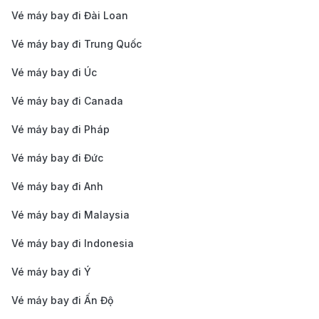
Vé máy bay đi Đài Loan
Vé máy bay đi Trung Quốc
Vé máy bay từ Hà Nội đi Paris - Toàn cảnh Bảo tàng
Louvre điểm tham quan nghệ thuật nổi tiếng thế
Vé máy bay đi Úc
giới (Nguồn: Internet)
Vé máy bay đi Canada
Ở Paris, mọi khoảnh khắc dường như đều được sống
Vé máy bay đi Pháp
chậm lại để tận hưởng trọn vẹn. Dòng sông Seine êm
đềm trôi qua lòng thành phố, phản chiếu những buổi
Vé máy bay đi Đức
chiều yên bình và ánh hoàng hôn lãng mạn. Ngồi
Vé máy bay đi Anh
trong quán cà phê nhỏ ven đường, thưởng thức chiếc
Vé máy bay đi Malaysia
bánh croissant bơ thơm, bánh ngọt Pháp tinh tế hay
Vé máy bay đi Indonesia
nhấp một ngụm rượu vang nồng nàn, du khách sẽ
cảm nhận được phong cách sống tao nhã – nơi việc
Vé máy bay đi Ý
ăn uống, trò chuyện và ngắm nhìn cũng trở thành
Vé máy bay đi Ấn Độ
một nghệ thuật.