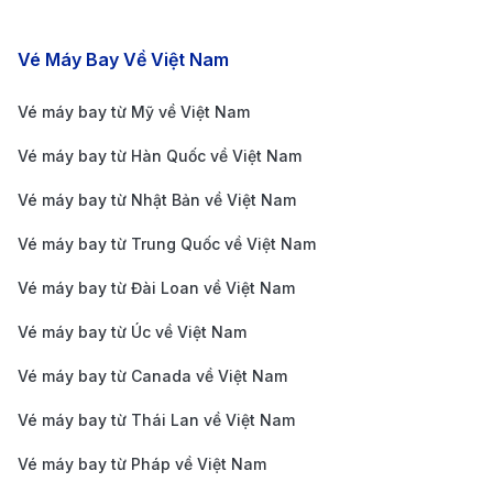
Lấy khách hàng làm trung tâm:
Mỗi chuyến đi đều
mang ý nghĩa riêng, vì vậy chúng tôi luôn lắng
Các chặng bay nổi bật
Vé Máy Bay Về Việt Nam
nghe và đặt lợi ích của khách hàng lên hàng đầu,
Vé máy bay từ Mỹ về Việt Nam
mang đến trải nghiệm đặt vé rõ ràng, thuận tiện và
Vé máy bay từ Hàn Quốc về Việt Nam
đáng tin cậy cho hành trình Hà Nội đi Paris.
Giới thiệu đôi nét về Paris - Kinh đô
Vé máy bay từ Nhật Bản về Việt Nam
ánh sáng nổi tiếng thế giới
Vé máy bay từ Trung Quốc về Việt Nam
Paris kinh đô ánh sáng nổi tiếng thế giới luôn gợi lên
Vé máy bay từ Đài Loan về Việt Nam
cảm giác vừa thân quen vừa huyền ảo đối với mỗi du
Vé máy bay từ Úc về Việt Nam
khách. Thành phố được dệt nên từ những con phố lát
Vé máy bay từ Canada về Việt Nam
đá uốn lượn, những ban công phủ đầy hoa và các
Vé máy bay từ Thái Lan về Việt Nam
công trình kiến trúc mang vẻ đẹp vượt thời gian. Dạo
bước giữa không gian ấy, người ta dễ dàng cảm nhận
Vé máy bay từ Pháp về Việt Nam