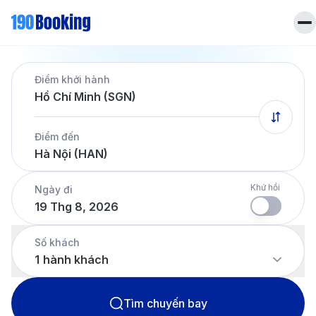
Trang chủ
Điểm khởi hành
Vé máy bay
Hồ Chí Minh (SGN)
Tin tức
Khách sạn
Điểm đến
Dịch vụ
Hà Nội (HAN)
Tin tức
Liên hệ
Hotline
028 7303 6167
Khứ hồi
Ngày đi
19 Thg 8, 2026
Tiếng Việt
Số khách
1
hành khách
Tìm chuyến bay