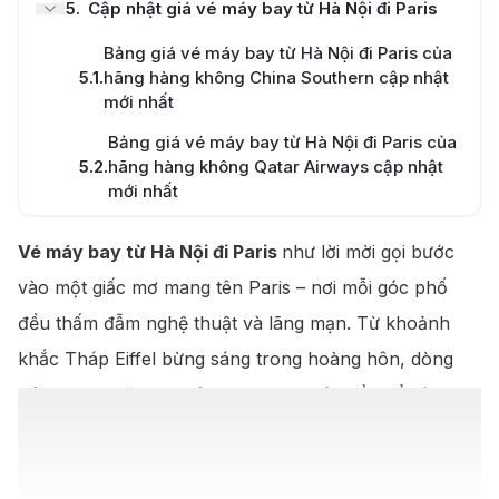
5
.
Cập nhật giá vé máy bay từ Hà Nội đi Paris
Bảng giá vé máy bay từ Hà Nội đi Paris của
5.1
.
hãng hàng không China Southern cập nhật
mới nhất
Bảng giá vé máy bay từ Hà Nội đi Paris của
5.2
.
hãng hàng không Qatar Airways cập nhật
mới nhất
Bảng giá vé máy bay từ Hà Nội đi Paris của
Vé máy bay từ Hà Nội đi Paris
như lời mời gọi bước
5.3
.
hãng hàng không XiamenAir cập nhật mới
nhất
vào một giấc mơ mang tên Paris – nơi mỗi góc phố
6
.
Hướng dẫn du lịch Paris chi tiết
đều thấm đẫm nghệ thuật và lãng mạn. Từ khoảnh
khắc Tháp Eiffel bừng sáng trong hoàng hôn, dòng
6.1
.
Du lịch Paris mùa nào đẹp nhất?
Sông Seine lặng lẽ trôi qua những cây cầu cổ kính,
6.2
.
Top 9 địa điểm du lịch Paris nổi tiếng
cho đến hương thơm quyến rũ của croissant bơ,
macaron ngọt ngào và ly rượu vang Pháp nơi quán
6.3
.
Top 7 món ăn đặc sản Paris