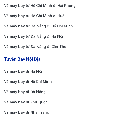
Vé máy bay từ Hồ Chí Minh đi Hải Phòng
khắc ngồi lặng im ngắm thành phố lên đèn đều trở
thành kỷ niệm đáng nhớ. Paris không ồn ào níu kéo,
Vé máy bay từ Hồ Chí Minh đi Huế
mà chinh phục du khách bằng sự tinh tế và cảm xúc
Vé máy bay từ Đà Nẵng đi Hồ Chí Minh
sâu lắng, khiến ai từng ghé qua cũng mong một ngày
Vé máy bay từ Đà Nẵng đi Hà Nội
được quay trở lại để tiếp tục hành trình yêu thương
Vé máy bay từ Đà Nẵng đi Cần Thơ
cùng kinh đô ánh sáng.
Thông tin các hãng hàng không
Tuyến Bay Nội Địa
khai thác chuyến bay từ Hà Nội đi
Paris
Vé máy bay đi Hà Nội
Vé máy bay đi Hồ Chí Minh
Chặng bay từ Hà Nội đến Paris được phục vụ bởi
nhiều hãng hàng không quốc tế uy tín, mang đến đa
Vé máy bay đi Đà Nẵng
dạng lựa chọn về giá vé, thời gian bay và dịch vụ trên
Vé máy bay đi Phú Quốc
hành trình dài. Mỗi hãng bay có thế mạnh riêng về
Vé máy bay đi Nha Trang