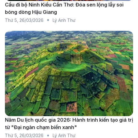
Cầu đi bộ Ninh Kiều Cần Thơ: Đóa sen lộng lẫy soi
bóng dòng Hậu Giang
Thứ 5
,
26/03/2026
Lý Anh Thư
Quy trình đặt vé máy bay từ Hà Nội đi Paris nhanh
chóng và thuận tiện tại 190 Booking
Tối ưu chi phí theo từng thời điểm:
Giá vé máy
bay quốc tế luôn thay đổi theo mùa và nhu cầu.
190 Booking chủ động theo dõi biến động giá mỗi
ngày để tư vấn thời điểm đặt vé phù hợp, giúp
khách hàng tiết kiệm chi phí mà vẫn đảm bảo lịch
Năm Du lịch quốc gia 2026: Hành trình kiến tạo giá trị
trình mong muốn cho hành trình Hà Nội đi Paris.
từ "Đại ngàn chạm biển xanh"
Kinh nghiệm xử lý vé quốc tế:
Các chặng bay dài
Thứ 5
,
26/03/2026
Lý Anh Thư