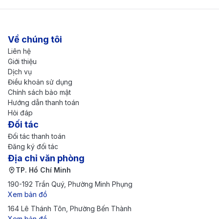
Về chúng tôi
Liên hệ
China Southern - Hãng hàng không khai thác chuyến
Giới thiệu
bay từ Hà Nội đi Paris (Nguồn: Internet)
Dịch vụ
China Southern:
China Southern là một trong
Điều khoản sử dụng
Chính sách bảo mật
những hãng hàng không lớn tại châu Á, thường
Hướng dẫn thanh toán
khai thác các chuyến bay từ Hà Nội đi Paris với
Hỏi đáp
Đối tác
điểm quá cảnh tại Quảng Châu. Hãng có lợi thế về
Đối tác thanh toán
giá vé cạnh tranh, lịch bay đa dạng và phù hợp với
Đăng ký đối tác
Địa chỉ văn phòng
hành khách muốn tiết kiệm chi phí cho hành trình
TP. Hồ Chí Minh
dài.
190-192 Trần Quý, Phường Minh Phụng
Qatar Airways:
Qatar Airways được đánh giá cao
Xem bản đồ
về chất lượng dịch vụ và tiện nghi trên khoang. Các
164 Lê Thánh Tôn, Phường Bến Thành
Xem bản đồ