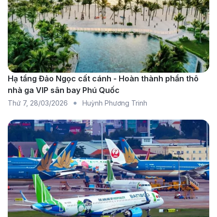
nhưng bỏ lỡ những lựa chọn tốt hơn. Khi đặt vé
qua đại lý uy tín, bạn sẽ được tư vấn về giờ bay
đẹp, thời gian quá cảnh phù hợp và mức giá tối ưu
nhất cho nhu cầu cá nhân.
Ưu tiên dịch vụ hỗ trợ sau đặt vé:
Ngoài giá vé,
Hạ tầng Đảo Ngọc cất cánh - Hoàn thành phần thô
bạn cũng nên quan tâm đến chính sách đổi vé,
nhà ga VIP sân bay Phú Quốc
hoàn vé và hỗ trợ khi cần thiết. Điều này giúp
Thứ 7
,
28/03/2026
Huỳnh Phương Trinh
chuyến đi Hà Nội – Paris diễn ra suôn sẻ và an tâm
hơn trong mọi tình huống.
Bạn có thể tham khảo thêm bài
vé máy bay đi Paris
để
cập nhật thông tin chi tiết và lựa chọn chuyến bay phù
hợp.
Tại sao 190 Booking là lựa chọn đặt
vé máy bay từ Hà Nội đi Paris?