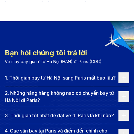
Bạn hỏi chúng tôi trả lời
Vé máy bay giá rẻ từ Hà Nội (HAN) đi Paris (CDG)
1
.
Thời gian bay từ Hà Nội sang Paris mất bao lâu?
Bản đồ chặng bay Hà Nội đi Paris hỗ trợ du khách lên
2
.
Những hãng hàng không nào có chuyến bay từ
kế hoạch đặt vé tiết kiệm chi phí (Nguồn: Internet)
Hà Nội đi Paris?
Chọn chuyến bay quá cảnh thông minh:
Không
3
.
Thời gian tốt nhất để đặt vé đi Paris là khi nào?
phải chuyến bay quá cảnh nào cũng gây mệt mỏi.
Nếu biết lựa chọn điểm dừng hợp lý và thời gian
4
.
Các sân bay tại Paris và điểm đến chính cho