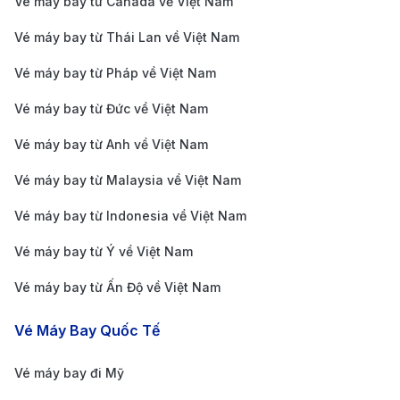
Vé máy bay từ Canada về Việt Nam
Khoảng 10
Cathay Pacific
20 giờ 15 phú
chuyến/tuần
Vé máy bay từ Thái Lan về Việt Nam
Vé máy bay từ Pháp về Việt Nam
Khoảng 14
Singapore Airlines
20 giờ 50 ph
chuyến/tuần
Vé máy bay từ Đức về Việt Nam
Vé máy bay từ Anh về Việt Nam
Khoảng 5
Vietnam Airlines
24 giờ 45 phú
chuyến/tuần
Vé máy bay từ Malaysia về Việt Nam
Khoảng 9
China Airlines
20 giờ 40 ph
Vé máy bay từ Indonesia về Việt Nam
chuyến/tuần
Vé máy bay từ Ý về Việt Nam
Khoảng 6
Philippine Airlines
22 giờ 10 phú
chuyến/tuần
Vé máy bay từ Ấn Độ về Việt Nam
Khoảng 8
Asiana Airlines
20 giờ 25 phú
Vé Máy Bay Quốc Tế
chuyến/tuần
Giá vé máy bay từ Hà Nội đi New
Vé máy bay đi Mỹ
York mới cập nhật