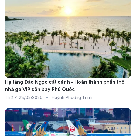
Các hãng hàng không khai thác
chuyến bay từ Hà Nội đi New York
Hạ tầng Đảo Ngọc cất cánh - Hoàn thành phần thô
nhà ga VIP sân bay Phú Quốc
Thứ 7
,
28/03/2026
Huỳnh Phương Trinh