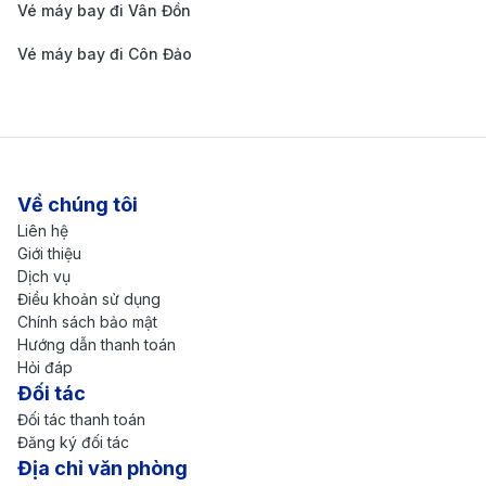
Vé máy bay đi Vân Đồn
hợp với hành khách muốn tiết kiệm chi phí.
Vé máy bay đi Côn Đảo
Xe limousine cao cấp:
Một số hãng vận tải khai
thác dịch vụ limousine đưa đón tận nơi từ trung
tâm Hà Nội đến sân bay. Giá vé dao động từ
100.000 – 160.000 đồng/lượt, phù hợp với hành
Về chúng tôi
khách muốn trải nghiệm tiện nghi, thoải mái hơn.
Liên hệ
Hướng dẫn cách di chuyển từ sân bay New
Giới thiệu
York đi trung tâm thành phố
Dịch vụ
Điều khoản sử dụng
Chính sách bảo mật
Hướng dẫn thanh toán
Hỏi đáp
Đối tác
Đối tác thanh toán
Đăng ký đối tác
Địa chỉ văn phòng