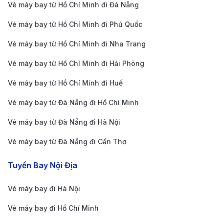
Vé máy bay từ Hồ Chí Minh đi Đà Nẵng
Giá vé máy bay Hà
Vé máy bay từ Hồ Chí Minh đi Phú Quốc
Nội New York
25.900.000 VND
15.100.000 
Cathay Pacific
Vé máy bay từ Hồ Chí Minh đi Nha Trang
Giá vé máy bay Hà
Vé máy bay từ Hồ Chí Minh đi Hải Phòng
Nội New York
24.200.000 VND
14.500.000 
Qatar Airways
Vé máy bay từ Hồ Chí Minh đi Huế
Bạn cũng có thể tham khảo thêm
vé máy bay đi New
Vé máy bay từ Đà Nẵng đi Hồ Chí Minh
York
với các đầu khởi hành khác Hà Nội
Vé máy bay từ Đà Nẵng đi Hà Nội
Hướng dẫn cách di chuyển từ trung
Vé máy bay từ Đà Nẵng đi Cần Thơ
tâm đi sân bay Hà Nội và từ sân bay
New York đi trung tâm thành phố
Tuyến Bay Nội Địa
Hướng dẫn cách di chuyển từ trung tâm Hà
Vé máy bay đi Hà Nội
Nội đi sân bay
Vé máy bay đi Hồ Chí Minh
Sân bay quốc tế Nội Bài (HAN) nằm cách trung tâm