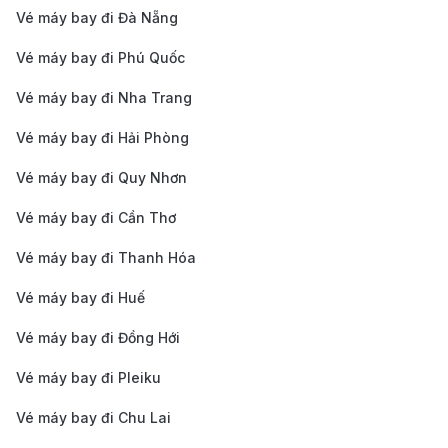
Vé máy bay đi Đà Nẵng
thành phố Hà Nội khoảng 27 km về phía Bắc, thời
Vé máy bay đi Phú Quốc
gian di chuyển dao động từ 35 – 60 phút tùy phương
tiện và tình trạng giao thông. Các lựa chọn phổ biến
Vé máy bay đi Nha Trang
gồm:
Vé máy bay đi Hải Phòng
Taxi và xe công nghệ:
Đây là phương tiện tiện lợi
Vé máy bay đi Quy Nhơn
nhất, phù hợp cho hành khách mang nhiều hành
Vé máy bay đi Cần Thơ
lý hoặc bay đêm muộn. Giá dao động từ 250.000 –
400.000 đồng/lượt tùy theo tuyến đường và thời
Vé máy bay đi Thanh Hóa
điểm. Các ứng dụng gọi xe như Grab, Be, Gojek
Vé máy bay đi Huế
hoạt động 24/7.
Vé máy bay đi Đồng Hới
Xe buýt tuyến cố định:
Hà Nội hiện có nhiều
Vé máy bay đi Pleiku
tuyến xe buýt kết nối trực tiếp từ trung tâm ra sân
bay, như tuyến 86 từ ga Hà Nội, tuyến 07 từ Cầu
Vé máy bay đi Chu Lai
Giấy… Giá vé từ 9.000 – 45.000 đồng/lượt, phù