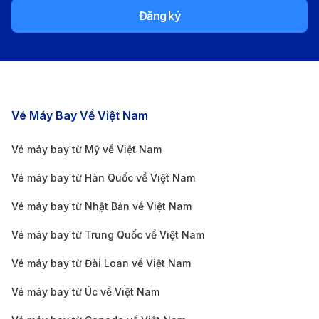
khai thác chuyến bay từ Hà Nội đi New York quá
Đăng ký
cảnh tại sân bay quốc tế Hong Kong. Với mạng lưới
bay rộng khắp và giá vé linh hoạt, đây là lựa chọn
đáng cân nhắc.
Qatar Airways / Emirates:
Hai hãng hàng không
Các chặng bay nổi bật
Vé Máy Bay Về Việt Nam
Trung Đông cung cấp hành trình từ Hà Nội đi New
York quá cảnh tại Doha hoặc Dubai. Thời gian bay
Vé máy bay từ Mỹ về Việt Nam
dài hơn nhưng bù lại hành khách sẽ được trải
Vé máy bay từ Hàn Quốc về Việt Nam
nghiệm dịch vụ sang trọng đẳng cấp 5 sao.
Vé máy bay từ Nhật Bản về Việt Nam
Hãng bay
Tần suất
Thời gian ba
Vé máy bay từ Trung Quốc về Việt Nam
Khoảng 7
Korean Air
19 giờ 45 phú
chuyến/tuần
Vé máy bay từ Đài Loan về Việt Nam
Khoảng 12
Vé máy bay từ Úc về Việt Nam
Qatar Airways
21 giờ 30 phú
chuyến/tuần