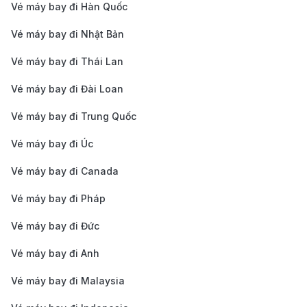
Vé máy bay đi Hàn Quốc
Giá vé máy bay Hà Nội New York khứ hồi từ
Vé máy bay đi Nhật Bản
20.050.000 - 25.900.000 VND
Vé máy bay đi Thái Lan
Giá vé máy bay Hà Nội New York một chiều từ
11.280.000 - 16.500.000 VND
Vé máy bay đi Đài Loan
Chặng bay Hà Nội
Vé máy bay đi Trung Quốc
Giá vé khứ hồi
Giá vé một c
New York
Vé máy bay đi Úc
Giá vé máy bay Hà
Nội New York
21.825.000 VND
11.280.000 
Vé máy bay đi Canada
Philippine Airlines
Vé máy bay đi Pháp
Giá vé máy bay Hà
Vé máy bay đi Đức
Nội New York
22.850.000 VND
12.450.000 
Vietnam Airlines
Vé máy bay đi Anh
Giá vé máy bay Hà
Vé máy bay đi Malaysia
Nội New York
20.050.000 VND
11.890.000 
American Airlines