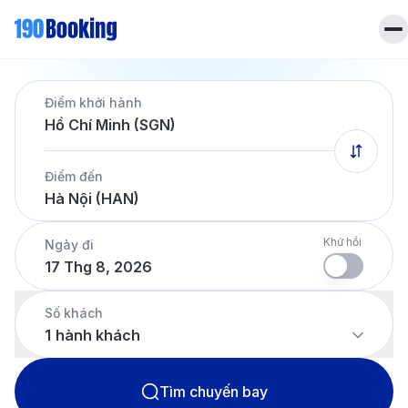
Trang chủ
Điểm khởi hành
Vé máy bay
Hồ Chí Minh (SGN)
Tin tức
Khách sạn
Điểm đến
Dịch vụ
Hà Nội (HAN)
Tin tức
Liên hệ
Hotline
028 7303 6167
Khứ hồi
Ngày đi
17 Thg 8, 2026
Tiếng Việt
Số khách
1
hành khách
Tìm chuyến bay