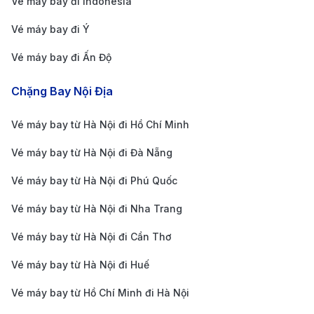
Vé máy bay đi Indonesia
Giá vé máy bay Hà
Vé máy bay đi Ý
Nội New York
19.225.000 VND
11.650.000 
Japan Airlines
Vé máy bay đi Ấn Độ
(JAL)
Chặng Bay Nội Địa
Giá vé máy bay Hà
Nội New York
23.750.000 VND
13.200.000 
Vé máy bay từ Hà Nội đi Hồ Chí Minh
United Airlines
Vé máy bay từ Hà Nội đi Đà Nẵng
Giá vé máy bay Hà
Nội New York
22.100.000 VND
12.850.000 
Vé máy bay từ Hà Nội đi Phú Quốc
Korean Air
Vé máy bay từ Hà Nội đi Nha Trang
Giá vé máy bay Hà
Nội New York
24.800.000 VND
14.250.000 
Vé máy bay từ Hà Nội đi Cần Thơ
Singapore Airlines
Vé máy bay từ Hà Nội đi Huế
Giá vé máy bay Hà
Vé máy bay từ Hồ Chí Minh đi Hà Nội
Nội New York All
23.950.000 VND
13.890.000 
Nippon Airways