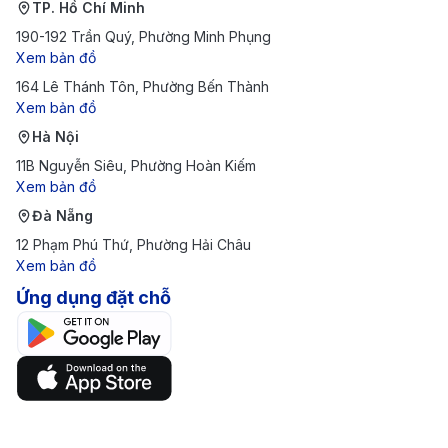
TP. Hồ Chí Minh
190-192 Trần Quý, Phường Minh Phụng
Xem bản đồ
164 Lê Thánh Tôn, Phường Bến Thành
Xem bản đồ
Hà Nội
11B Nguyễn Siêu, Phường Hoàn Kiếm
Xem bản đồ
Đà Nẵng
12 Phạm Phú Thứ, Phường Hải Châu
Xem bản đồ
Hệ thống xe buýt New York hiện đại, kết nối dễ dàng
Ứng dụng đặt chỗ
mọi điểm tham quan nổi tiếng (Ảnh: Internet)
New York có ba sân bay quốc tế lớn phục vụ hành
khách: John F. Kennedy (JFK), Newark Liberty (EWR)
và LaGuardia (LGA). Khoảng cách từ các sân bay này
đến trung tâm Manhattan từ 15 – 30 km, với nhiều lựa