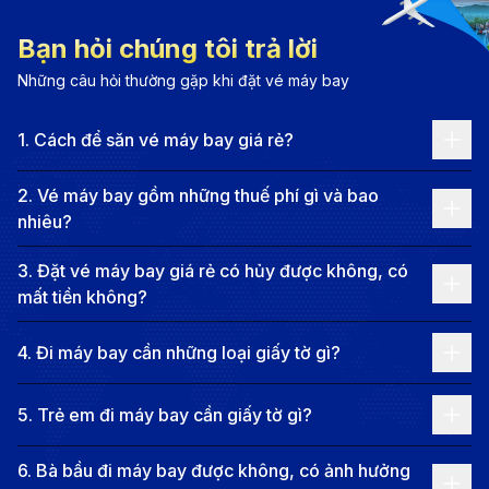
không bao giờ ngủ của nước Mỹ
Bạn hỏi chúng tôi trả lời
New York, hay còn được gọi là “thành phố không bao
Những câu hỏi thường gặp khi đặt vé máy bay
giờ ngủ”, là một trong những đô thị sôi động và biểu
1
.
Cách để săn vé máy bay giá rẻ?
tượng bậc nhất của Hoa Kỳ. Nằm ở bờ Đông nước
Mỹ, thành phố này nổi tiếng với những tòa nhà chọc
2
.
Vé máy bay gồm những thuế phí gì và bao
trời ấn tượng, nhịp sống hiện đại cùng nền văn hóa đa
nhiêu?
dạng bậc nhất thế giới.
3
.
Đặt vé máy bay giá rẻ có hủy được không, có
New York là nơi hội tụ của những giấc mơ và sáng
mất tiền không?
tạo, được coi là trung tâm kinh tế, nghệ thuật, thời
trang và giải trí toàn cầu. Tại đây, du khách có thể
4
.
Đi máy bay cần những loại giấy tờ gì?
chiêm ngưỡng tượng Nữ Thần Tự Do – biểu tượng của
5
.
Trẻ em đi máy bay cần giấy tờ gì?
tự do, dạo bước tại Quảng trường Times Square rực
rỡ ánh đèn, hay tận hưởng không gian xanh mát của
6
.
Bà bầu đi máy bay được không, có ảnh hưởng