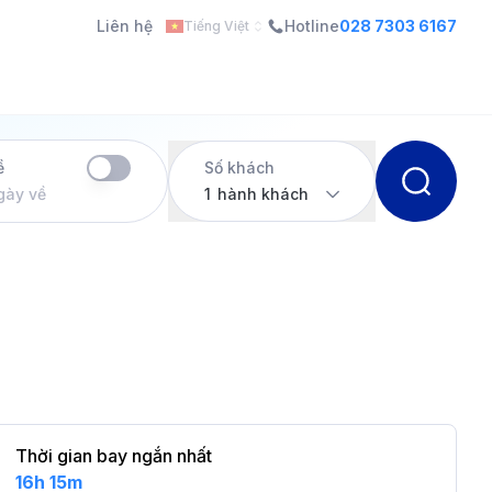
Liên hệ
Hotline
028 7303 6167
Tiếng Việt
ề
Số khách
gày về
1
hành khách
Thời gian bay ngắn nhất
16h 15m