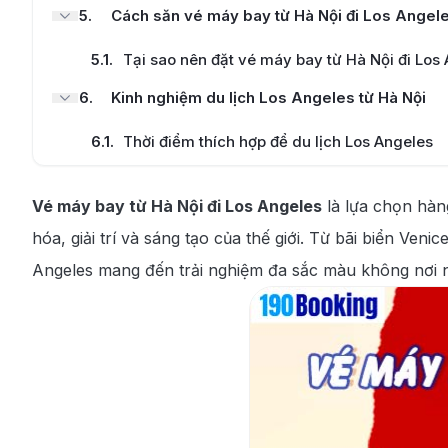
5
.
Cách săn vé máy bay từ Hà Nội đi Los Angele
5.1
.
Tại sao nên đặt vé máy bay từ Hà Nội đi Los
6
.
Kinh nghiệm du lịch Los Angeles từ Hà Nội
6.1
.
Thời điểm thích hợp để du lịch Los Angeles
6.2
.
Các địa điểm nổi tiếng không thể bỏ lỡ khi tớ
Vé máy bay từ Hà Nội đi Los Angeles
là lựa chọn hàn
6.3
.
Thưởng thức các món ăn đặc trưng tại Los 
hóa, giải trí và sáng tạo của thế giới. Từ bãi biển Ve
Angeles mang đến trải nghiệm đa sắc màu không nơi nà