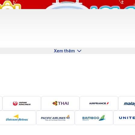
Xem thêm
áy bay từ Hà Nội đi Los Angeles cho chuyến đi thật hoàn h