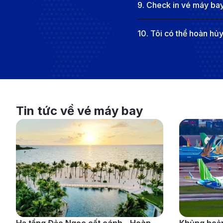
9
.
Check in vé máy bay
10
.
Tôi có thể hoàn hủ
Tin tức về vé máy bay