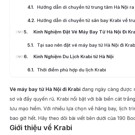
4.1
.
Hướng dẫn di chuyển từ trung tâm Hà Nội ra 
4.2
.
Hướng dẫn di chuyển từ sân bay Krabi về tr
5
.
Kinh Nghiệm Đặt Vé Máy Bay Từ Hà Nội Đi Kr
5.1
.
Tại sao nên đặt vé máy bay từ Hà Nội đi Krab
6
.
Kinh Nghiệm Du Lịch Krabi từ Hà Nội
6.1
.
Thời điểm phù hợp du lịch Krabi
6.2
.
Các địa điểm du lịch nổi tiếng ở Krabi
Vé máy bay từ Hà Nội đi Krabi
đang ngày càng được nh
6.3
.
Các món ăn ngon tại Krabi bạn nên thử một l
sơ và đầy quyến rũ. Krabi nổi bật với bãi biển cát trắ
lưu mạo hiểm. Với nhiều lựa chọn về hãng bay, lịch trì
bao giờ hết. Hãy theo dõi bài viết bên dưới của 190 Bo
Giới thiệu về Krabi