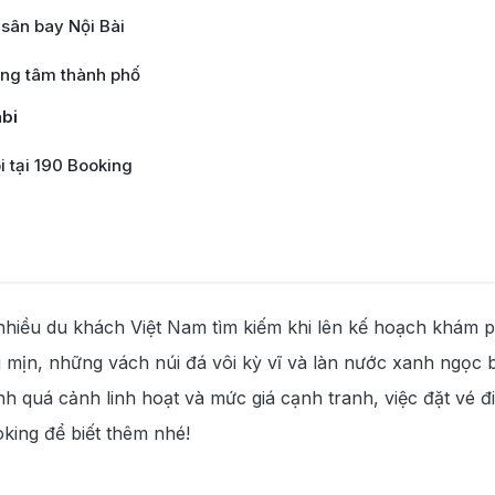
sân bay Nội Bài
ung tâm thành phố
abi
i tại 190 Booking
iều du khách Việt Nam tìm kiếm khi lên kế hoạch khám p
ần
ng mịn, những vách núi đá vôi kỳ vĩ và làn nước xanh ngọc 
nh quá cảnh linh hoạt và mức giá cạnh tranh, việc đặt vé đ
oking để biết thêm nhé!