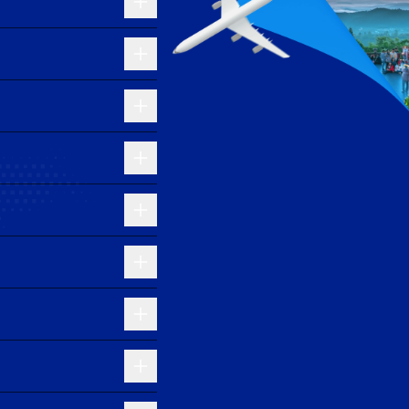
yến qua Bangkok hoặc Singapore để đến Krabi một