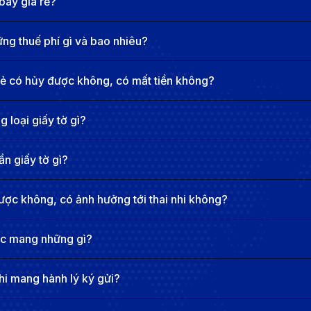
bay giá rẻ?
Krabi, nhưng bạn có thể lựa chọn các chuyến bay nối chu
g thuế phí gì và bao nhiêu?
rẻ có hủy được không, có mất tiền không?
út (bao gồm thời gian nối chuyến)
)
 loại giấy tờ gì?
n giấy tờ gì?
i Airways, AirAsia, Bangkok Airways, Scoot.
ược không, có ảnh hưởng tới thai nhi không?
 từ Hà Nội đi Krabi
ợc mang những gì?
hi mang hành lý ký gửi?