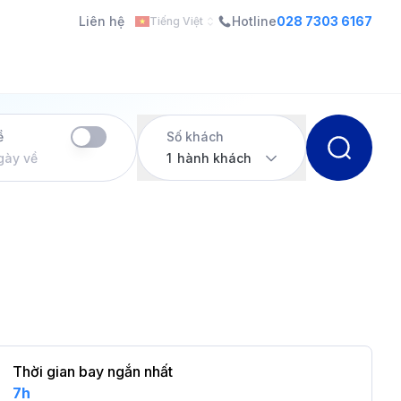
Liên hệ
Hotline
028 7303 6167
Tiếng Việt
ề
Số khách
gày về
1
hành khách
Thời gian bay ngắn nhất
7h