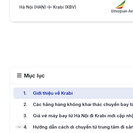
Hà Nội
(
HAN
)
Krabi
(
KBV
)
Ethiopian Ai
Mục lục
1
.
Giới thiệu về Krabi
2
.
Các hãng hàng không khai thác chuyến bay từ
3
.
Giá vé máy bay từ Hà Nội đi Krabi mới cập nh
4
.
Hướng dẫn cách di chuyển từ trung tâm đi sân