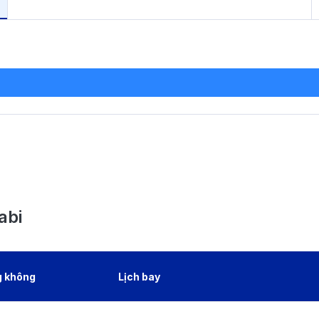
abi
g không
Lịch bay