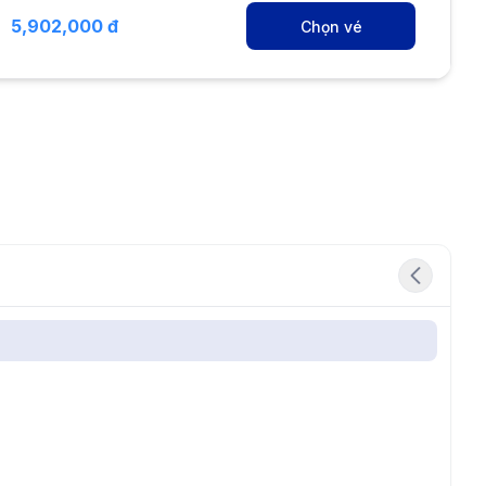
5,902,000 đ
Chọn vé