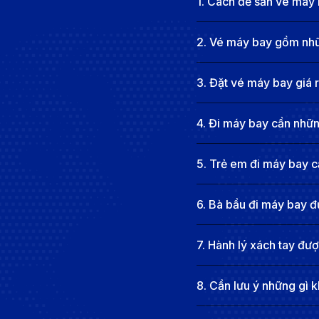
1
.
Cách để săn vé máy 
Hiện tại, không có chuyến bay thẳng từ Hà Nội đến 
2
.
Vé máy bay gồm nhữn
cách thuận tiện và dễ dàng.
Khoảng cách bay:
khoảng 1.500 km
3
.
Đặt vé máy bay giá 
Thời gian bay:
Khoảng 6 giờ 5 phút đến 9 giờ 15 ph
Sân bay khởi hành:
Sân bay quốc tế Nội Bài (HAN
4
.
Đi máy bay cần những
Sân bay đến:
Sân bay quốc tế Krabi (KBV)
Tần suất chuyến bay:
mỗi ngày
5
.
Trẻ em đi máy bay cầ
Hãng hàng không khai thác:
Vietnam Airlines, Tha
6
.
Bà bầu đi máy bay đ
Các hãng hàng không khai thác chuyến bay nối chuyến
7
.
Hành lý xách tay đư
8
.
Cần lưu ý những gì k