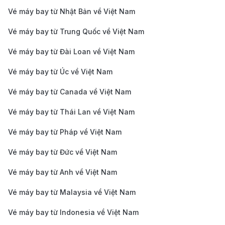
Giá vé máy bay Hà
Vé máy bay từ Nhật Bản về Việt Nam
Nội Darwin All
36.250.000 VND
22.450.000 
Nippon Airways
Vé máy bay từ Trung Quốc về Việt Nam
Yếu tố ảnh hưởng đến giá vé
Vé máy bay từ Đài Loan về Việt Nam
Thời điểm đặt vé
: Việc đặt vé sớm trước ngày khởi
Vé máy bay từ Úc về Việt Nam
hành từ 1-3 tháng thường giúp bạn có giá tốt hơn
Vé máy bay từ Canada về Việt Nam
so với đặt sát ngày bay. Vé vào phút chót thường
rất đắt do nhu cầu cao.
Vé máy bay từ Thái Lan về Việt Nam
Mùa du lịch
: Giá vé thường tăng mạnh vào mùa
Vé máy bay từ Pháp về Việt Nam
cao điểm như dịp hè, Giáng Sinh, Tết Nguyên Đán
Vé máy bay từ Đức về Việt Nam
hoặc các kỳ nghỉ lễ lớn. Nếu linh hoạt được thời
Vé máy bay từ Anh về Việt Nam
gian, bạn nên tránh đặt vé vào những khoảng thời
gian này để tiết kiệm chi phí.
Vé máy bay từ Malaysia về Việt Nam
Hãng hàng không
: Các hãng hàng không truyền
Vé máy bay từ Indonesia về Việt Nam
thống như Vietnam Airlines, Singapore Airlines hay