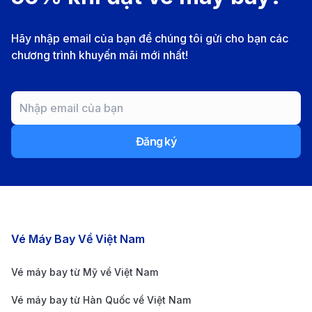
16.950.000 – 22.450.000 VND
Chặng bay Hà Nội
Hãy nhập email của bạn để chúng tôi gửi cho bạn các
Giá vé khứ hồi
Giá vé một ch
Darwin
chương trình khuyến mãi mới nhất!
Giá vé máy bay Hà
Nội Darwin
30.950.000 VND
18.750.000 
Vietnam Airlines
Giá vé máy bay Hà
Đăng ký
Nội Darwin Xiamen
28.420.000 VND
16.950.000 
Air
Giá vé máy bay Hà
Nội Darwin
32.580.000 VND
19.820.000 
Singapore Airlines
Các chặng bay nổi bật
Vé Máy Bay Về Việt Nam
Giá vé máy bay Hà
Nội Darwin Korean
34.100.000 VND
21.300.000 
Vé máy bay từ Mỹ về Việt Nam
Air
Vé máy bay từ Hàn Quốc về Việt Nam