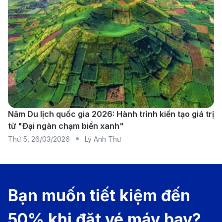
chuyến/tuần
Khoảng 7
VietJet Air
35 giờ 15 phú
chuyến/tuần
Khoảng 7
Singapore Airlines
17 giờ 45 phú
chuyến/tuần
Khoảng 6
Cathay Pacific
19 giờ 20 phú
chuyến/tuần
Khoảng 4
Năm Du lịch quốc gia 2026: Hành trình kiến tạo giá trị
Malaysia Airlines
20 giờ 10 phú
chuyến/tuần
từ "Đại ngàn chạm biển xanh"
Thứ 5
,
26/03/2026
Lý Anh Thư
Giá vé máy bay từ Hà Nội đi Darwin
mới cập nhật
Giá vé máy bay Hà Nội Darwin khứ hồi từ 28.420.000
Bạn muốn tiết kiệm đến
– 36.250.000 VND
Giá vé máy bay Hà Nội Darwin một chiều từ
50% khi đặt vé máy bay?