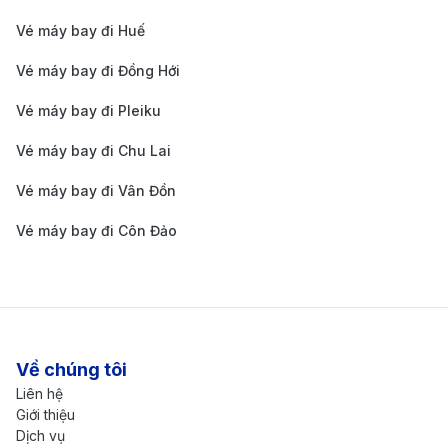
các đợt ưu đãi lớn như Black Friday. Theo dõi trang
Vé máy bay đi Huế
web chính thức của hãng hoặc đăng ký nhận email
Vé máy bay đi Đồng Hới
khuyến mãi để không bỏ lỡ cơ hội.
Lựa chọn thời điểm bay hợp lý
: Vé máy bay vào
Vé máy bay đi Pleiku
mùa thấp điểm (thường là tháng 5-6 và tháng 9-11)
Vé máy bay đi Chu Lai
có xu hướng rẻ hơn so với mùa cao điểm (Tết,
Vé máy bay đi Vân Đồn
Giáng Sinh, hè). Ngoài ra, bay vào ngày giữa tuần
Vé máy bay đi Côn Đảo
(thứ Ba, thứ Tư, thứ Năm) cũng giúp bạn có giá tốt
hơn so với cuối tuần.
Chọn chuyến bay có quá cảnh
: Các chuyến bay
có điểm dừng thường có giá rẻ hơn so với chuyến
bay ít điểm dừng. Nếu không ngại nối chuyến, bạn
Về chúng tôi
có thể chọn các lộ trình quá cảnh qua Singapore,
Liên hệ
Giới thiệu
Kuala Lumpur hoặc Sydney để tiết kiệm chi phí.
Dịch vụ