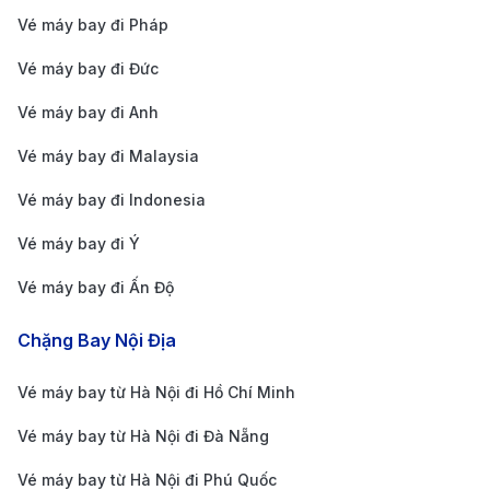
và có chỗ để hành lý rộng rãi.
Vé máy bay đi Pháp
Xe công nghệ
: Các ứng dụng như Grab, Be mang
Vé máy bay đi Đức
lại sự thuận tiện, với chi phí dao động từ 200.000 -
Vé máy bay đi Anh
350.000 VND, tùy vào thời điểm và loại xe. Đặt xe
Vé máy bay đi Malaysia
qua ứng dụng giúp bạn chủ động thời gian và tránh
được tình trạng taxi chèo kéo.
Vé máy bay đi Indonesia
Taxi truyền thống
: Phù hợp với nhóm đông người
Vé máy bay đi Ý
hoặc mang nhiều hành lý, với giá từ 300.000 -
Vé máy bay đi Ấn Độ
500.000 VND. Một số hãng taxi uy tín như Mai
Linh, G7, Taxi Group có thể đặt trước để đảm bảo
Chặng Bay Nội Địa
giá cố định.
Vé máy bay từ Hà Nội đi Hồ Chí Minh
Di chuyển từ sân bay Darwin (DRW) về
trung tâm thành phố
Vé máy bay từ Hà Nội đi Đà Nẵng
Vé máy bay từ Hà Nội đi Phú Quốc
Sân bay Darwin (Darwin International Airport - DRW)