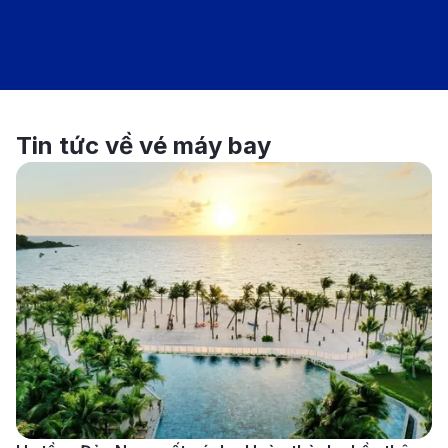
Khoảng cách
: Khoảng 5.100 km tính theo đường
bay.
Thời gian bay trung bình
: 12 – 18 tiếng, tùy vào số
điểm quá cảnh và thời gian chờ nối chuyến.
Tin tức về vé máy bay
Số lượng chặng bay
: Hành khách có thể quá cảnh
tại Singapore (SIN), Sydney (SYD) hoặc
Melbourne (MEL) trước khi bay đến Darwin.
Do không có chuyến bay thẳng, hành trình từ Hà Nội
đi Darwin thường được khai thác bởi các hãng hàng
không quốc tế kết hợp với các hãng nội địa Úc. Dưới
đây là một số hãng phổ biến:
Vietnam Airlines + Qantas Airways
: Bạn có thể
bay với Vietnam Airlines đến Sydney hoặc
Melbourne, sau đó nối chuyến với Qantas Airways