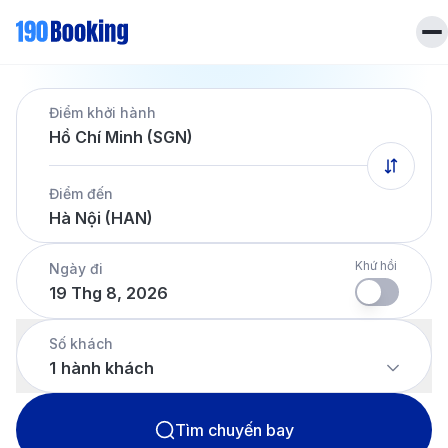
Trang chủ
Điểm khởi hành
Vé máy bay
Hồ Chí Minh (SGN)
Tin tức
Khách sạn
Điểm đến
Dịch vụ
Hà Nội (HAN)
Tin tức
Liên hệ
Hotline
028 7303 6167
Khứ hồi
Ngày đi
19 Thg 8, 2026
Tiếng Việt
Số khách
1
hành khách
Tìm chuyến bay