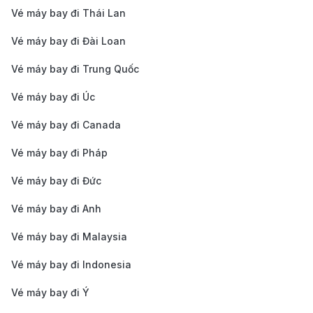
Vé máy bay đi Thái Lan
China Eastern
24.700.499
17 giờ 45 phú
Vé máy bay đi Đài Loan
ANA
24.700.499
17 giờ 45 phú
Vé máy bay đi Trung Quốc
ANA
24.816.569
19 giờ 15 phú
Vé máy bay đi Úc
Lưu ý:
Giá vé phía trên được
190 Booking
tổng hợp là
Vé máy bay đi Canada
giá
vé máy bay hạng phổ thông từ Fukushima đi Hà
Vé máy bay đi Pháp
Nội
. Nếu cần thêm chi tiết về các hạng vé khác, liên
Vé máy bay đi Đức
hệ ngay
190 Booking
để được tư vấn!
Quy định nhập cảnh Việt Nam
Vé máy bay đi Anh
Vé máy bay đi Malaysia
Vé máy bay đi Indonesia
Vé máy bay đi Ý