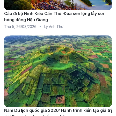
Bảng giá vé máy bay từ Fukushima đi Hà
Nội
Cầu đi bộ Ninh Kiều Cần Thơ: Đóa sen lộng lẫy soi
bóng dòng Hậu Giang
Giá vé máy bay Fukushima đến Hà Nội
được
190
Thứ 5
,
26/03/2026
Lý Anh Thư
Booking
tổng hợp. Dưới đây là bảng giá tham khảo:
Giá vé máy bay từ Fukushima đi Hà Nội một
chiều:
Từ 6.415.286 VND - 24.037.569 VND.
Giá vé máy bay từ Fukushima đi Hà Nội khứ hồi:
Từ 14.633.766 VND - 24.816.569 VND.
Giá vé một chiều
Giá vé một c
Hãng hàng không
thấp nhất (VND)
cao nhất (V
ANA
8.703.458
20.808.214
IBEX
8.107.497
9.807.130
Năm Du lịch quốc gia 2026: Hành trình kiến tạo giá trị