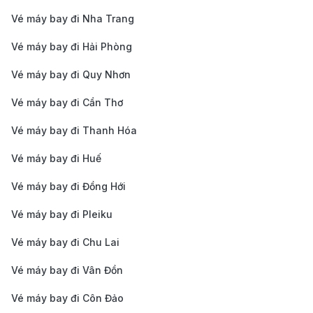
Hộ chiếu hợp lệ:
Thời hạn còn ít nhất 6 tháng tính
Vé máy bay đi Nha Trang
từ ngày nhập cảnh.
Vé máy bay đi Hải Phòng
Ảnh chân dung:
Kích thước 4x6, nền trắng, chuẩn
bị cả bản in và bản điện tử.
Vé máy bay đi Quy Nhơn
Tờ khai xin visa:
Điền đầy đủ, chính xác theo loại
Vé máy bay đi Cần Thơ
visa dự định xin.
Vé máy bay đi Thanh Hóa
Biên nhận lệ phí:
Cần lưu giữ sau khi thanh toán
Vé máy bay đi Huế
phí xin visa.
Giấy tờ cá nhân:
Có thể bao gồm căn cước công
Vé máy bay đi Đồng Hới
dân, sổ hộ khẩu nếu cần.
Vé máy bay đi Pleiku
Giấy tờ liên quan công việc:
Ví dụ như hợp đồng
Vé máy bay đi Chu Lai
lao động, giấy phép làm việc (tùy từng loại visa).
Vé máy bay đi Vân Đồn
Chứng minh tài chính:
Sổ tiết kiệm, sao kê ngân
hàng để chứng minh khả năng chi trả.
Vé máy bay đi Côn Đảo