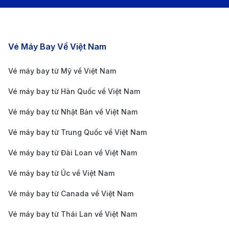
ANA
8.703.458
1
IBEX
9.807.130
2
Các chặng bay nổi bật
Vé Máy Bay Về Việt Nam
Tigerair Taiwan
7.079.699
1
Tigerair Taiwan
8.424.056
1
Vé máy bay từ Mỹ về Việt Nam
Vé máy bay từ Hàn Quốc về Việt Nam
China Eastern
20.334.234
2
Vé máy bay từ Nhật Bản về Việt Nam
China Eastern
22.303.072
2
Vé máy bay từ Trung Quốc về Việt Nam
Juneyao Airlines
23.232.801
2
Vé máy bay từ Đài Loan về Việt Nam
Juneyao Airlines
24.037.569
2
Vé máy bay từ Úc về Việt Nam
Vietjet
6.415.286
1
Vé máy bay từ Canada về Việt Nam
Vietjet
6.638.964
1
Vé máy bay từ Thái Lan về Việt Nam
Giá vé máy bay khứ hồi từ Fukushima đi Hà Nội