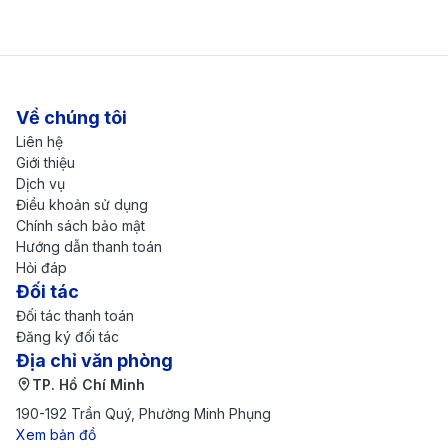
Visa Transit (Visa quá cảnh)
Không cần xin visa quá cảnh nếu:
Nếu bạn chỉ
dừng lại tại sân bay Việt Nam dưới 24 giờ và không
rời khỏi khu vực nối chuyến, bạn sẽ không cần
Về chúng tôi
Liên hệ
visa quá cảnh. Điều này áp dụng khi bạn chỉ ở
Giới thiệu
trong khu vực transit và tiếp tục chuyến bay của
Dịch vụ
Điều khoản sử dụng
mình mà không làm thủ tục nhập cảnh vào Việt
Chính sách bảo mật
Nam.
Hướng dẫn thanh toán
Hỏi đáp
Cần xin visa quá cảnh nếu:
Trường hợp bạn có kế
Đối tác
hoạch ra khỏi sân bay để vào thành phố hoặc thời
Đối tác thanh toán
Đăng ký đối tác
gian chờ chuyến bay tiếp theo dài hơn 24 giờ, bạn
Địa chỉ văn phòng
sẽ cần xin visa quá cảnh. Ngoài ra, nếu chuyến
TP. Hồ Chí Minh
bay tiếp theo yêu cầu bạn lấy hành lý và làm thủ
190-192 Trần Quý, Phường Minh Phụng
tục nhập cảnh tạm thời, visa quá cảnh cũng là điều
Xem bản đồ