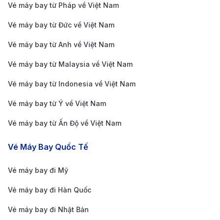
Vé máy bay từ Pháp về Việt Nam
Giá vé khứ hồi thấp nhất:
14.633.766 VND.
Vé máy bay từ Đức về Việt Nam
Giá vé khứ hồi cao nhất:
24.816.569 VND.
Vé máy bay từ Anh về Việt Nam
Giá vé khứ hồi
Hãng hàng không
Thời gian ba
Vé máy bay từ Malaysia về Việt Nam
(VND)
Vé máy bay từ Indonesia về Việt Nam
Vietjet
14.633.766
26 giờ
Vé máy bay từ Ý về Việt Nam
Vietjet
14.851.327
19 giờ 50 phú
Vé máy bay từ Ấn Độ về Việt Nam
IBEX
14.851.327
24 giờ 55 phú
Vé Máy Bay Quốc Tế
IBEX
15.728.896
29 giờ 5 phút
Vé máy bay đi Mỹ
Juneyao Airlines
24.616.184
14 giờ 25 phú
Vé máy bay đi Hàn Quốc
Juneyao Airlines
24.643.559
14 giờ 25 phú
Vé máy bay đi Nhật Bản
China Eastern
24.666.747
19 giờ 30 phú