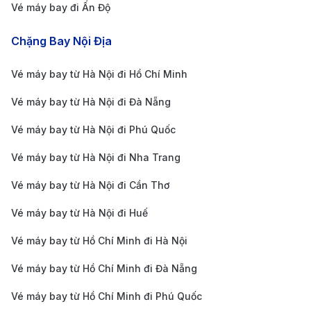
Vé máy bay đi Ấn Độ
Chặng Bay Nội Địa
Vé máy bay từ Hà Nội đi Hồ Chí Minh
Vé máy bay từ Hà Nội đi Đà Nẵng
Vé máy bay từ Hà Nội đi Phú Quốc
Vé máy bay từ Hà Nội đi Nha Trang
Vé máy bay từ Hà Nội đi Cần Thơ
Vé máy bay từ Hà Nội đi Huế
Tìm hiểu các quy định về hành lý để chuyến bay diễn
Vé máy bay từ Hồ Chí Minh đi Hà Nội
ra suôn sẻ (Nguồn: Internet)
Để
chuyến bay từ Fukushima đến Hà Nội
diễn ra
Vé máy bay từ Hồ Chí Minh đi Đà Nẵng
suôn sẻ, cần chuẩn bị đầy đủ giấy tờ tùy thân hợp lệ
Vé máy bay từ Hồ Chí Minh đi Phú Quốc
và tuân thủ nghiêm ngặt các quy định về an ninh.