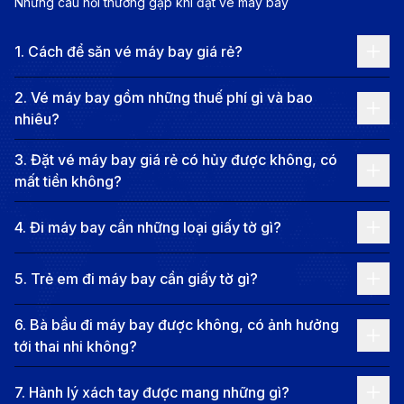
Những câu hỏi thường gặp khi đặt vé máy bay
Hà Nội là một điểm đến du lịch hấp dẫn với sự hòa
1
.
Cách để săn vé máy bay giá rẻ?
quyện độc đáo giữa nét cổ kính và nhịp sống hiện đại.
Đến với Hà Nội, bạn sẽ được chiêm ngưỡng những
2
.
Vé máy bay gồm những thuế phí gì và bao
con phố rợp bóng cây, những ngôi nhà mang đậm
nhiêu?
kiến trúc Pháp cổ kính. Bên cạnh đó, Hà Nội còn níu
3
.
Đặt vé máy bay giá rẻ có hủy được không, có
chân du khách bởi nền ẩm thực phong phú và đặc
mất tiền không?
sắc với những món ăn trứ danh. Con người Hà Nội
thân thiện, mến khách cũng là một điểm cộng lớn,
4
.
Đi máy bay cần những loại giấy tờ gì?
hứa hẹn mang đến cho bạn những trải nghiệm đáng
5
.
Trẻ em đi máy bay cần giấy tờ gì?
nhớ trong hành trình khám phá Việt Nam.
190 Booking
mang đến cho bạn thông tin về
vé máy
6
.
Bà bầu đi máy bay được không, có ảnh hưởng
bay giá rẻ từ Fukushima đi Hà Nội
. Bài viết dưới đây
tới thai nhi không?
còn gợi ý những điều thú vị để bạn khám phá thủ đô
7
.
Hành lý xách tay được mang những gì?
xinh đẹp!