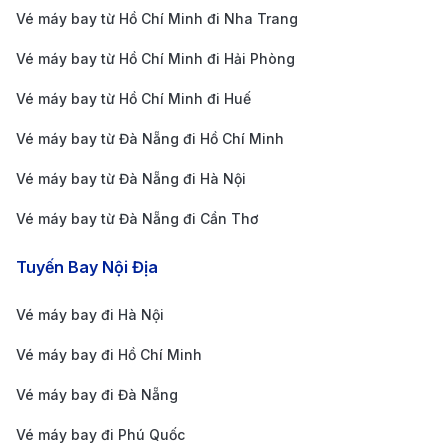
Vé máy bay từ Hồ Chí Minh đi Nha Trang
Hồ sơ visa Việt Nam
Vé máy bay từ Hồ Chí Minh đi Hải Phòng
Các loại visa phổ biến tại Việt Nam gồm:
Vé máy bay từ Hồ Chí Minh đi Huế
Visa công tác:
Dành cho người nước ngoài đến
Việt Nam để làm việc, dự án, hội nghị hoặc hoạt
Vé máy bay từ Đà Nẵng đi Hồ Chí Minh
động kinh doanh.
Vé máy bay từ Đà Nẵng đi Hà Nội
Visa thăm thân:
Cấp cho người có người thân
Vé máy bay từ Đà Nẵng đi Cần Thơ
đang sinh sống tại Việt Nam, nhằm mục đích đoàn
tụ hoặc thăm nom.
Tuyến Bay Nội Địa
Visa du lịch:
Dành cho khách quốc tế muốn tham
Vé máy bay đi Hà Nội
quan, khám phá Việt Nam; không áp dụng cho mục
Vé máy bay đi Hồ Chí Minh
đích lao động.
Khi làm hồ sơ xin visa Việt Nam, bạn cần chuẩn bị
Vé máy bay đi Đà Nẵng
các giấy tờ sau:
Vé máy bay đi Phú Quốc