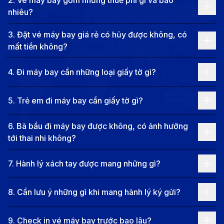
2
.
Vé máy bay gồm những thuế phí gì và bao
nhiêu?
3
.
Đặt vé máy bay giá rẻ có hủy được không, có
mất tiền không?
4
.
Đi máy bay cần những loại giấy tờ gì?
5
.
Trẻ em đi máy bay cần giấy tờ gì?
6
.
Bà bầu đi máy bay được không, có ảnh hưởng
tới thai nhi không?
Vé máy bay từ Frankfurt đi TP. Hồ Chí Minh - Trụ sở
UBND TP. HCM, điểm nhấn kiến trúc của thành
7
.
Hành lý xách tay được mang những gì?
phố (Nguồn: Internet)
8
.
Cần lưu ý những gì khi mang hành lý ký gửi?
Dinh Độc Lập, Nhà thờ Đức Bà, Bưu điện Trung tâm
và Chợ Bến Thành là những điểm đến không thể bỏ
9
.
Check in vé máy bay trước bao lâu?