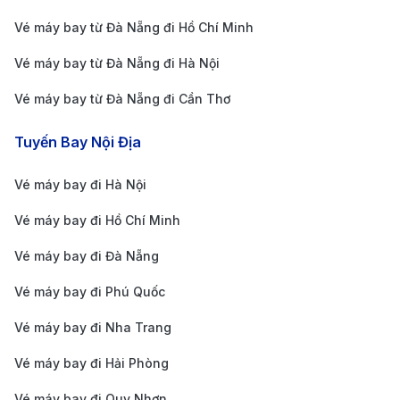
và chất lượng dịch vụ. Mỗi hãng có những ưu điểm
Vé máy bay từ Đà Nẵng đi Hồ Chí Minh
riêng, giúp hành trình đến “trái tim” miền Nam Việt
Vé máy bay từ Đà Nẵng đi Hà Nội
Nam trở nên thuận tiện và thoải mái hơn.
Vé máy bay từ Đà Nẵng đi Cần Thơ
Tuyến Bay Nội Địa
Vé máy bay đi Hà Nội
Vé máy bay đi Hồ Chí Minh
Vé máy bay đi Đà Nẵng
Vé máy bay đi Phú Quốc
Vé máy bay đi Nha Trang
Vé máy bay đi Hải Phòng
Vé máy bay đi Quy Nhơn