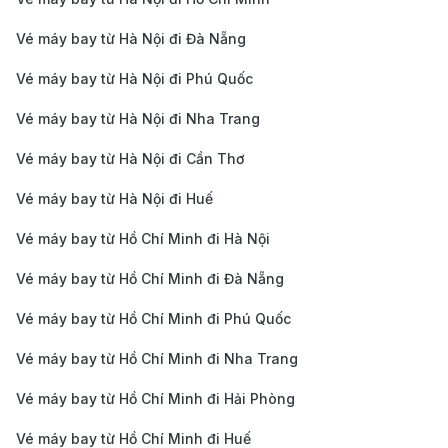
ngân hàng, ví điện tử đến chuyển khoản, tất cả
đều được đảm bảo an toàn tuyệt đối.
Vé máy bay từ Hà Nội đi Đà Nẵng
Cập nhật thông tin chuyến bay kịp thời:
Mọi thay
Vé máy bay từ Hà Nội đi Phú Quốc
đổi về giờ bay, cổng ra máy bay hay thông báo
Vé máy bay từ Hà Nội đi Nha Trang
quan trọng từ hãng hàng không đều được thông
Vé máy bay từ Hà Nội đi Cần Thơ
báo nhanh chóng, giúp chuyến đi của bạn luôn
thuận lợi và đúng kế hoạch.
Vé máy bay từ Hà Nội đi Huế
Vé máy bay từ Hồ Chí Minh đi Hà Nội
Thông tin các hãng hàng không
Vé máy bay từ Hồ Chí Minh đi Đà Nẵng
khai thác chuyến bay từ Frankfurt
đi TP. Hồ Chí Minh
Vé máy bay từ Hồ Chí Minh đi Phú Quốc
Vé máy bay từ Hồ Chí Minh đi Nha Trang
Chuyến bay từ Frankfurt đi TP. Hồ Chí Minh được
nhiều hãng hàng không quốc tế khai thác, mang đến
Vé máy bay từ Hồ Chí Minh đi Hải Phòng
cho du khách nhiều lựa chọn về hành trình, mức giá
Vé máy bay từ Hồ Chí Minh đi Huế