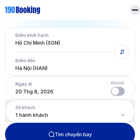
Trang chủ
Điểm khởi hành
Vé máy bay
Hồ Chí Minh (SGN)
Tin tức
Khách sạn
Điểm đến
Dịch vụ
Hà Nội (HAN)
Tin tức
Liên hệ
Hotline
028 7303 6167
Khứ hồi
Ngày đi
20 Thg 8, 2026
Tiếng Việt
Số khách
1
hành khách
Tìm chuyến bay