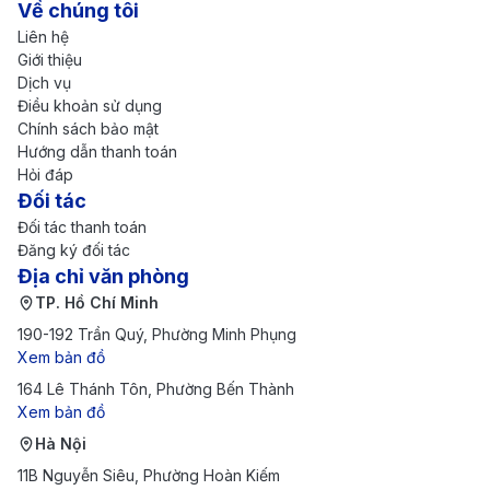
Về chúng tôi
THAI Airways:
Hãng hàng không Thái Lan mang
Liên hệ
đến chuyến bay quá cảnh tại Bangkok, với dịch vụ
Giới thiệu
Dịch vụ
ấm áp, ẩm thực phong phú và trải nghiệm văn hóa
Điều khoản sử dụng
đặc trưng Thái Lan ngay trên máy bay.
Chính sách bảo mật
Hướng dẫn thanh toán
Vietnam Airlines:
Hãng quốc gia Việt Nam cung
Hỏi đáp
cấp chuyến bay thẳng hoặc quá cảnh tiện lợi, giúp
Đối tác
hành khách tiết kiệm thời gian. Dịch vụ phục vụ
Đối tác thanh toán
Đăng ký đối tác
chu đáo, kết hợp trải nghiệm văn hóa Việt qua ẩm
Địa chỉ văn phòng
thực và phong cách phục vụ thân thiện.
TP. Hồ Chí Minh
Emirates:
Hãng hàng không cao cấp của UAE
190-192 Trần Quý, Phường Minh Phụng
Xem bản đồ
thường quá cảnh tại Dubai, nổi tiếng với dịch vụ
164 Lê Thánh Tôn, Phường Bến Thành
sang trọng, khoang hạng thương gia hiện đại và giải
Xem bản đồ
trí trên chuyến bay đa dạng, mang đến trải nghiệm
Hà Nội
bay đẳng cấp quốc tế.
11B Nguyễn Siêu, Phường Hoàn Kiếm