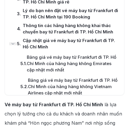
TP. Hồ Chí Minh giá rẻ
Lý do bạn nên đặt vé máy bay từ Frankfurt đi
3
.
TP. Hồ Chí Minh tại 190 Booking
Thông tin các hãng hàng không khai thác
4
.
chuyến bay từ Frankfurt đi TP. Hồ Chí Minh
Cập nhật giá vé máy bay từ Frankfurt đi TP.
5
.
Hồ Chí Minh
Bảng giá vé máy bay từ Frankfurt đi TP. Hồ
5.1
.
Chí Minh của hãng hàng không Emirates
cập nhật mới nhất
Bảng giá vé máy bay từ Frankfurt đi TP. Hồ
5.2
.
Chí Minh của hãng hàng không Vietnam
Airlines cập nhật mới nhất
Bảng giá vé máy bay từ Frankfurt đi TP. Hồ
Vé máy bay từ Frankfurt đi TP. Hồ Chí Minh
là lựa
5.3
.
Chí Minh của hãng hàng không Qatar
chọn lý tưởng cho cả du khách và doanh nhân muốn
Airways cập nhật mới nhất
khám phá “Hòn ngọc phương Nam” nơi nhịp sống
6
.
Cẩm nang du lịch TP. Hồ Chí Minh