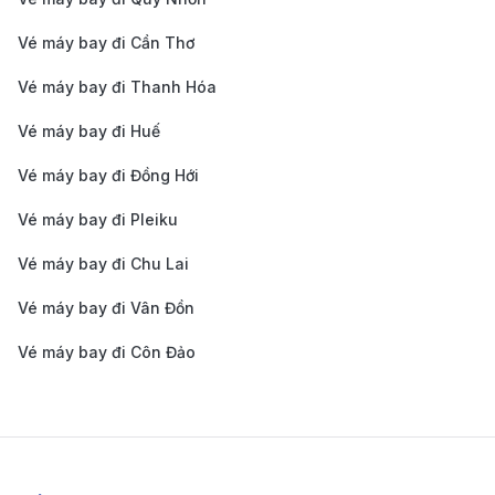
Vé máy bay đi Cần Thơ
Vé máy bay đi Thanh Hóa
Qatar Airways - Hãng hàng không khai thác chuyến
bay từ Frankfurt đi TP. Hồ Chí Minh (Nguồn: Internet)
Vé máy bay đi Huế
Cathay Pacific:
Hãng hàng không nổi tiếng với
Vé máy bay đi Đồng Hới
dịch vụ đẳng cấp và độ tin cậy cao, thường có quá
Vé máy bay đi Pleiku
cảnh tại Hồng Kông. Hành khách được trải nghiệm
khoang ngồi rộng rãi, tiện nghi hiện đại và thực
Vé máy bay đi Chu Lai
đơn đa dạng.
Vé máy bay đi Vân Đồn
Qatar Airways:
Với mạng bay rộng khắp và chất
Vé máy bay đi Côn Đảo
lượng dịch vụ hàng đầu, Qatar Airways thường quá
cảnh tại Doha. Hãng nổi bật với ghế ngồi thoải mái,
phục vụ tận tình và giải trí trên chuyến bay phong
phú.