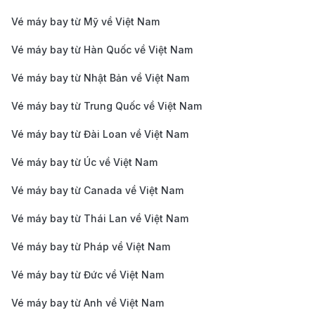
Du khách có thể tham khảo thêm bài viết
vé máy bay
Vé máy bay từ Mỹ về Việt Nam
đi TP, Hồ Chí Minh
Vé máy bay từ Hàn Quốc về Việt Nam
Lý do bạn nên đặt vé máy bay từ
Frankfurt đi TP. Hồ Chí Minh tại 190
Vé máy bay từ Nhật Bản về Việt Nam
Booking
Vé máy bay từ Trung Quốc về Việt Nam
Vé máy bay từ Đài Loan về Việt Nam
Săn vé máy bay từ Frankfurt đi TP. Hồ Chí Minh giá
rẻ
trở nên dễ dàng và tiện lợi hơn bao giờ hết khi bạn
Vé máy bay từ Úc về Việt Nam
đặt vé tại 190 Booking. Không chỉ mang đến mức giá
Vé máy bay từ Canada về Việt Nam
hợp lý, dịch vụ chuyên nghiệp tại đây còn giúp bạn
Vé máy bay từ Thái Lan về Việt Nam
yên tâm suốt hành trình, từ lúc lên kế hoạch cho đến
Vé máy bay từ Pháp về Việt Nam
khi hạ cánh tại “trái tim” miền Nam Việt Nam.
Vé máy bay từ Đức về Việt Nam
Vé máy bay từ Anh về Việt Nam