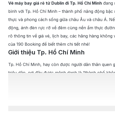
Vé máy bay giá rẻ từ Dublin đi Tp. Hồ Chí Minh
đang n
bình với Tp. Hồ Chí Minh – thành phố năng động bậc 
thực và phong cách sống giữa châu Âu và châu Á. Nếu 
động, ánh đèn rực rỡ về đêm cùng nền ẩm thực đường 
rõ thông tin về giá vé, lịch bay, các hãng hàng không 
của 190 Booking để biết thêm chi tiết nhé!
Giới thiệu Tp. Hồ Chí Minh
Tp. Hồ Chí Minh, hay còn được người dân thân quen gọi
triệu dân, nơi đây được mệnh danh là “thành phố khôn
Thành phố gây ấn tượng với sự kết hợp hài hòa giữa n
tòa nhà chọc trời như Landmark 81 hay Bitexco Finan
là những yếu tố khiến du khách khó lòng quên khi ghé
Không chỉ là điểm đến du lịch, Tp. Hồ Chí Minh còn đó
Nhất – một trong những cảng hàng không nhộn nhịp 