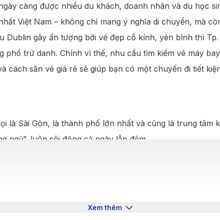
gày càng được nhiều du khách, doanh nhân và du học sinh 
nhất Việt Nam – không chỉ mang ý nghĩa di chuyển, mà cò
Dublin gây ấn tượng bởi vẻ đẹp cổ kính, yên bình thì Tp. 
phố trứ danh. Chính vì thế, nhu cầu tìm kiếm vé máy bay
và cách săn vé giá rẻ sẽ giúp bạn có một chuyến đi tiết kiệ
 là Sài Gòn, là thành phố lớn nhất và cũng là trung tâm k
g ngủ”, luôn sôi động cả ngày lẫn đêm.
ét cổ kính của những công trình kiến trúc Pháp như Nhà t
cial Tower. Bên cạnh đó, ẩm thực phong phú, đời sống về 
 thăm.
ng vai trò cửa ngõ quốc tế quan trọng, kết nối Việt Nam v
Xem thêm
nhất cả nước.