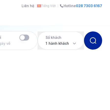
Liên hệ
Hotline
028 7303 6167
Tiếng Việt
ề
Số khách
gày về
1
hành khách