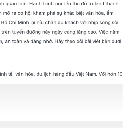
quan tâm. Hành trình nối liền thủ đô Ireland thanh
n mở ra cơ hội khám phá sự khác biệt văn hóa, ẩm
Hồ Chí Minh lại níu chân du khách với nhịp sống sôi
 trên tuyến đường này ngày càng tăng cao. Việc nắm
m, an toàn và đáng nhớ. Hãy theo dõi bài viết bên dưới
inh tế, văn hóa, du lịch hàng đầu Việt Nam. Với hơn 10
hờ Đức Bà, Bưu điện Trung tâm và sự hiện đại của các
đêm náo nhiệt và lòng hiếu khách của người dân cũng
ới bạn bè thế giới thông qua sân bay quốc tế Tân Sơn