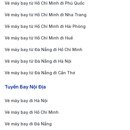
Thành Phố biển đẹp nhất Việt Nam
Vé máy bay từ Hồ Chí Minh đi Phú Quốc
Vé máy bay từ Hồ Chí Minh đi Nha Trang
Nha Trang, thuộc tỉnh Khánh Hòa, được mệnh danh
là "hòn ngọc của biển Đông" với những bãi biển dài
Vé máy bay từ Hồ Chí Minh đi Hải Phòng
tuyệt đẹp, nước biển trong xanh và khí hậu ôn hòa.
Vé máy bay từ Hồ Chí Minh đi Huế
Đây là điểm đến yêu thích của du khách trong và
Vé máy bay từ Đà Nẵng đi Hồ Chí Minh
ngoài nước nhờ vào vẻ đẹp thiên nhiên và các khu vui
Vé máy bay từ Đà Nẵng đi Hà Nội
chơi, nghỉ dưỡng đẳng cấp.
Những điểm đến nổi bật tại Nha Trang
Vé máy bay từ Đà Nẵng đi Cần Thơ
Vịnh Nha Trang
: Được biết đến là một trong những
Tuyến Bay Nội Địa
vịnh đẹp nhất thế giới, Vịnh Nha Trang nổi bật với
Vé máy bay đi Hà Nội
nước biển trong xanh, bãi cát trắng mịn và các
Vé máy bay đi Hồ Chí Minh
hòn đảo xung quanh. Du khách có thể tham gia
các hoạt động như lặn biển, chèo thuyền kayak
Vé máy bay đi Đà Nẵng