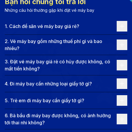
Bạn hỏi chúng tôi trả lời
Nha Trang cũng thu hút du khách bởi những danh
Những câu hỏi thường gặp khi đặt vé máy bay
lam thắng cảnh tuyệt đẹp và các khu du lịch sinh thái
hoang sơ. Với rạn san hô đa dạng và hệ sinh thái biển
1
.
Cách để săn vé máy bay giá rẻ?
phong phú, là điểm đến không thể bỏ qua. Ngoài vẻ
đẹp thiên nhiên, Nha Trang còn nổi bật với ẩm thực
2
.
Vé máy bay gồm những thuế phí gì và bao
nhiêu?
phong phú, từ hải sản tươi ngon đến các món ăn đặc
sản. Với sự kết hợp giữa thiên nhiên kỳ diệu, văn hóa
3
.
Đặt vé máy bay giá rẻ có hủy được không, có
phong phú và con người hiếu khách, Nha Trang mang
mất tiền không?
đến cho du khách những trải nghiệm sâu sắc và đáng
4
.
Đi máy bay cần những loại giấy tờ gì?
nhớ. Hãy đến Nha Trang để cảm nhận sự hòa quyện
giữa quá khứ và hiện tại, giữa biển cả mênh mông và
5
.
Trẻ em đi máy bay cần giấy tờ gì?
nền văn hóa đậm đà bản sắc trên mảnh đất này.
Thông tin chặng bay từ Đồng Hới đi
6
.
Bà bầu đi máy bay được không, có ảnh hưởng
Nha Trang
tới thai nhi không?