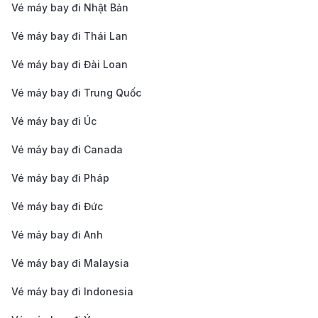
Vé máy bay đi Nhật Bản
nhiên sẽ mất nhiều thời gian hơn vì phải dừng ở
Vé máy bay đi Thái Lan
nhiều điểm trên đường.
Vé máy bay đi Đài Loan
Xe Ôm hoặc Xe Máy
: Dành cho những ai di
chuyển một mình và không mang nhiều hành lý,
Vé máy bay đi Trung Quốc
giúp bạn linh hoạt trong việc di chuyển và khám
Vé máy bay đi Úc
phá thành phố.
Vé máy bay đi Canada
Kinh nghiệm đặt vé máy bay từ
Đồng Hới đi Nha Trang giá rẻ
Vé máy bay đi Pháp
Vé máy bay đi Đức
Đặt vé trước:
Mua vé sớm, từ 1-2 tháng trước ngày
bay, giúp bạn dễ dàng chọn được chuyến bay với
Vé máy bay đi Anh
giá hợp lý và thời gian phù hợp cho hành trình của
Vé máy bay đi Malaysia
mình.
Vé máy bay đi Indonesia
Theo dõi các ưu đãi:
Đừng quên đăng ký nhận