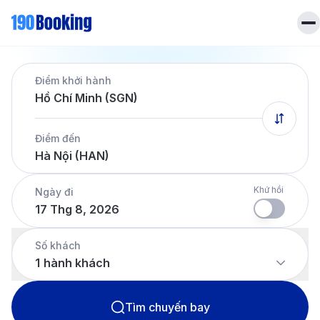
Trang chủ
Điểm khởi hành
Vé máy bay
Hồ Chí Minh (SGN)
Tin tức
Khách sạn
Điểm đến
Dịch vụ
Hà Nội (HAN)
Tin tức
Liên hệ
Hotline
028 7303 6167
Khứ hồi
Ngày đi
17 Thg 8, 2026
Tiếng Việt
Số khách
1
hành khách
Tìm chuyến bay