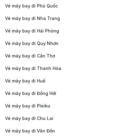
hoặc tham quan các đảo nổi tiếng như Hòn Mun,
Vé máy bay đi Phú Quốc
Hòn Tằm.
Vé máy bay đi Nha Trang
Tháp Bà Ponagar
: Di tích lịch sử của người Chăm,
Vé máy bay đi Hải Phòng
Tháp Bà Ponagar là một trong những công trình
kiến trúc tôn giáo nổi bật ở Nha Trang, thu hút du
Vé máy bay đi Quy Nhơn
khách bởi vẻ đẹp cổ kính và không gian yên bình.
Vé máy bay đi Cần Thơ
Vinpearl Land Nha Trang
: Khu vui chơi giải trí lớn
Vé máy bay đi Thanh Hóa
nhất Nha Trang, bao gồm công viên nước, khu trò
Vé máy bay đi Huế
chơi, thủy cung và các dịch vụ cao cấp, là nơi lý
tưởng cho các gia đình và nhóm bạn.
Vé máy bay đi Đồng Hới
Suối khoáng nóng Tháp Bà
: Nơi du khách có thể
Vé máy bay đi Pleiku
thư giãn với các dịch vụ tắm bùn và khoáng nóng,
Vé máy bay đi Chu Lai
giúp thư giãn và chăm sóc sức khỏe.
Vé máy bay đi Vân Đồn
Hòn Mun
: Là một trong những địa điểm lặn biển