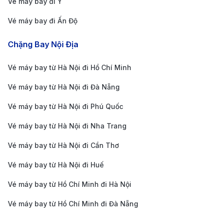
Vé máy bay đi Ý
thông báo từ các hãng hàng không hoặc các
website đặt vé uy tín để không bỏ lỡ các chương
Vé máy bay đi Ấn Độ
trình khuyến mãi hấp dẫn vào các dịp lễ hay sự
Chặng Bay Nội Địa
kiện đặc biệt.
Linh hoạt về ngày và giờ bay:
Các chuyến bay
Vé máy bay từ Hà Nội đi Hồ Chí Minh
vào giữa tuần hoặc khung giờ sáng sớm, tối muộn
Vé máy bay từ Hà Nội đi Đà Nẵng
thường có giá vé thấp hơn. Hãy linh hoạt lựa chọn
Vé máy bay từ Hà Nội đi Phú Quốc
thời gian bay để tiết kiệm chi phí cho chuyến đi.
Vé máy bay từ Hà Nội đi Nha Trang
Sử dụng công cụ so sánh giá vé:
Với công cụ so
sánh giá của 190 Booking, bạn có thể dễ dàng tìm
Vé máy bay từ Hà Nội đi Cần Thơ
được chuyến bay với mức giá tốt nhất từ các hãng
Vé máy bay từ Hà Nội đi Huế
hàng không khác nhau, giúp tối ưu chi phí cho
Vé máy bay từ Hồ Chí Minh đi Hà Nội
hành trình của bạn.
Vé máy bay từ Hồ Chí Minh đi Đà Nẵng
Kinh nghiệm du lịch Nha Trang –