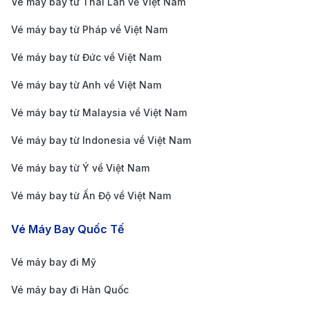
Vé máy bay từ Thái Lan về Việt Nam
luôn sẵn có, và hệ thống giao thông từ sân bay về
Vé máy bay từ Pháp về Việt Nam
thành phố rất thuận tiện, giúp du khách dễ dàng bắt
Vé máy bay từ Đức về Việt Nam
đầu hành trình khám phá vẻ đẹp của Nha Trang và
các điểm du lịch nổi bật trong khu vực.
Vé máy bay từ Anh về Việt Nam
Phương tiện di chuyển từ sân bay về trung
Vé máy bay từ Malaysia về Việt Nam
tâm Nha Trang
Vé máy bay từ Indonesia về Việt Nam
Taxi
: Là phương tiện phổ biến và tiện lợi nhất. Thời
Vé máy bay từ Ý về Việt Nam
gian di chuyển từ sân bay đến trung tâm Nha
Vé máy bay từ Ấn Độ về Việt Nam
Trang khoảng 30-40 phút, tùy thuộc vào tình hình
giao thông. Du khách có thể bắt taxi tại khu vực
Vé Máy Bay Quốc Tế
đón khách của sân bay.
Vé máy bay đi Mỹ
Xe Buýt
: Đây là lựa chọn tiết kiệm cho những du
khách không vội vàng. Xe buýt từ sân bay Cam
Vé máy bay đi Hàn Quốc
Ranh đến trung tâm Nha Trang với giá rẻ, tuy