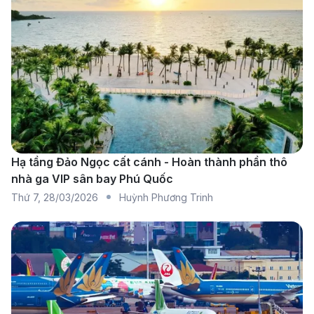
phút. Các hãng hàng không như Vietnam Airlines,
Vietjet Air, Bamboo Airways và Vietravel Airlines
khai thác tuyến bay này.
Các hãng hàng không khai thác tuyến bay
từ Đồng Hới đi Nha Trang
Vietnam Airlines
: Mang đến dịch vụ chất lượng
cao với đội ngũ phi hành đoàn chuyên nghiệp và
Hạ tầng Đảo Ngọc cất cánh - Hoàn thành phần thô
nhà ga VIP sân bay Phú Quốc
các tiện nghi hiện đại, đảm bảo một chuyến bay an
Thứ 7
,
28/03/2026
Huỳnh Phương Trinh
toàn và thoải mái.
Vietjet Air
: Phù hợp với hành khách tìm kiếm các
chuyến bay tiết kiệm, với mức giá hợp lý và dịch vụ
linh hoạt, mang đến trải nghiệm bay chất lượng.
Bamboo Airways
: Cung cấp dịch vụ đẳng cấp với