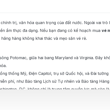
shington tại 190Booking?
 chính trị, văn hóa quan trọng của đất nước. Ngoài vai tr
i Washington
 nền ẩm thực đa dạng. Nếu bạn đang có kế hoạch mua
vé 
không
các hãng hàng không khai thác và mẹo săn vé rẻ.
sông Potomac, giữa hai bang Maryland và Virginia. Đây khô
hóa.
ổng thống Mỹ, Điện Capitol, trụ sở Quốc hội, và Đài tưởng 
uốc tế Đà Nẵng
 miễn phí, như Bảo tàng Lịch sử Tự nhiên và Bảo tàng Hàng
 Washington, D.C. không chỉ là trung tâm quyền lực mà còn 
rung tâm thành phố
ng đi Washington