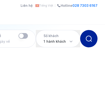
Liên hệ
Hotline
028 7303 6167
Tiếng Việt
ề
Số khách
gày về
1
hành khách