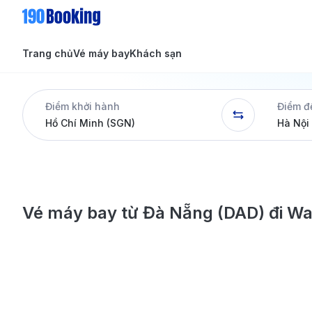
Trang chủ
Vé máy bay
Khách sạn
Tin tức
Tin tức
Điểm khởi hành
Điểm đ
Dịch vụ
Vé máy bay từ Đà Nẵng (DAD) đi W