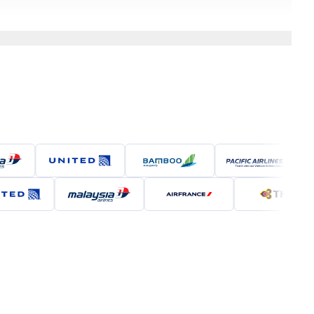
h phố. Hành khách sẽ phải quá cảnh ít nhất một lần
 thuận lợi và thoải mái nhất.
 uy tín sau: