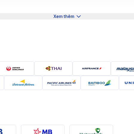
0 km, do đó hiện chưa có chuyến bay thẳng giữa hai thàn
ashington
Xem thêm
. Một số điểm quá cảnh phổ biến gồm:
n
hington
số điểm quá cảnh.
).
oặc Sân bay Reagan (DCA).
có thời gian quá cảnh hợp lý để đảm bảo chuyến đi diễn ra
máy bay từ Đà Nẵng đi Washington
ng bay từ Đà Nẵng đi Washington, trong đó có một số hãng