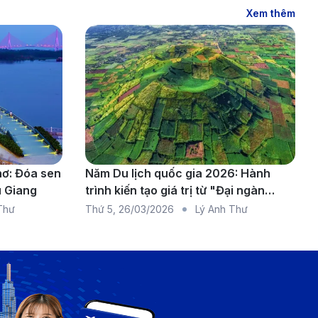
Xem thêm
nh phù hợp nhất.
hơ: Đóa sen
Năm Du lịch quốc gia 2026: Hành
u Giang
trình kiến tạo giá trị từ "Đại ngàn
à đặt vé với giá cạnh tranh nhất. Dưới đây là một số
chạm biển xanh"
Thư
Thứ 5
,
26/03/2026
Lý Anh Thư