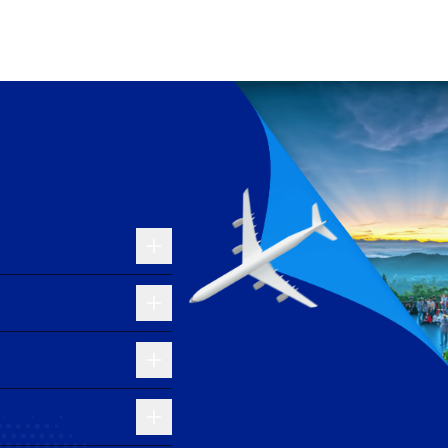
 thường tại Hà Nội/Tokyo.
 lớn đến Washington, thường kết hợp với các hãng
chọn tốt.
ố điểm quá cảnh. Trung bình, giá vé dao động từ