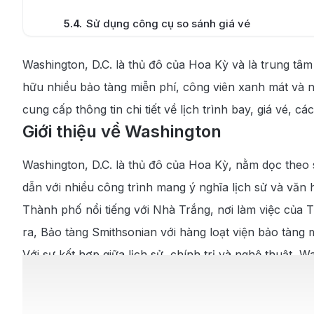
5.4
.
Sử dụng công cụ so sánh giá vé
6
.
Tại sao nên đặt vé máy bay từ Đà Nẵng đi Wa
Washington, D.C. là thủ đô của Hoa Kỳ và là trung tâm
7
.
Những lưu ý khi đặt vé máy bay từ Đà Nẵng đ
hữu nhiều bảo tàng miễn phí, công viên xanh mát và
7.1
.
Kiểm tra chính sách hành lý của hãng hàng 
cung cấp thông tin chi tiết về lịch trình bay, giá vé, 
Giới thiệu về Washington
7.2
.
Chọn chỗ ngồi phù hợp
Washington, D.C. là thủ đô của Hoa Kỳ, nằm dọc theo 
7.3
.
Đặt vé khứ hồi để tiết kiệm chi phí
dẫn với nhiều công trình mang ý nghĩa lịch sử và văn 
8
.
Hướng dẫn cách di chuyển tại sân bay
Thành phố nổi tiếng với Nhà Trắng, nơi làm việc của T
8.1
.
Cách di chuyển từ trung tâm đến sân bay q
ra, Bảo tàng Smithsonian với hàng loạt viện bảo tàng
Với sự kết hợp giữa lịch sử, chính trị và nghệ thuật,
8.2
.
Cách di chuyển từ sân bay Washington về t
phá và tìm hiểu về nước Mỹ.
9
.
Kinh nghiệm du lịch Washington từ Đà Nẵng
Tổng quan hành trình bay từ Đà Nẵ