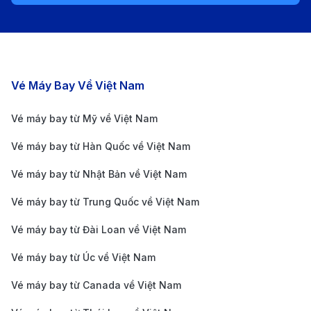
taxi, giúp hành khách dễ dàng di chuyển đến các khu
vực khác của thành phố.
Phương tiện di chuyển từ Sân bay
Quốc tế Ufa (UFA) về trung tâm
Các chặng bay nổi bật
Vé Máy Bay Về Việt Nam
thành phố
Vé máy bay từ Mỹ về Việt Nam
Từ Sân bay Quốc tế Ufa (UFA) về trung tâm thành
Vé máy bay từ Hàn Quốc về Việt Nam
phố Ufa, bạn có thể lựa chọn các phương tiện di
chuyển sau:
Vé máy bay từ Nhật Bản về Việt Nam
Taxi
: Là phương tiện di chuyển phổ biến và thuận
Vé máy bay từ Trung Quốc về Việt Nam
tiện nhất từ sân bay về trung tâm thành phố.
Vé máy bay từ Đài Loan về Việt Nam
Chuyến đi mất khoảng 30-40 phút, tùy thuộc vào
Vé máy bay từ Úc về Việt Nam
tình trạng giao thông. Bạn có thể bắt taxi tại khu
vực đón khách của sân bay.
Vé máy bay từ Canada về Việt Nam
Xe buýt
: Là phương tiện di chuyển tiết kiệm và phổ