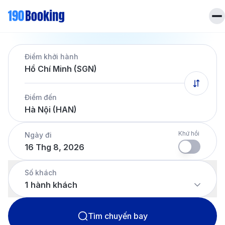
Trang chủ
Điểm khởi hành
Vé máy bay
Hồ Chí Minh (SGN)
Tin tức
Khách sạn
Điểm đến
Dịch vụ
Hà Nội (HAN)
Tin tức
Liên hệ
Hotline
028 7303 6167
Khứ hồi
Ngày đi
16 Thg 8, 2026
Tiếng Việt
Số khách
1
hành khách
Tìm chuyến bay