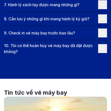
Thông tin chuyến bay từ Đà Nẵng đi
7
.
Hành lý xách tay được mang những gì?
Ufa
8
.
Cần lưu ý những gì khi mang hành lý ký gửi?
Chuyến bay phổ biến từ Đà Nẵng đến Ufa
Chuyến bay thẳng: Hiện tại, chưa có chuyến bay
9
.
Check in vé máy bay trước bao lâu?
thẳng từ Đà Nẵng (Sân bay Quốc tế Đà Nẵng -
10
.
Tôi có thể hoàn hủy vé máy bay đã đặt được
DAD) đến Ufa (Sân bay Quốc tế Ufa - UFA).
không?
Chuyến bay nối chuyến:
Hành khách có thể bay
từ Đà Nẵng đến các thành phố lớn như Hà Nội
hoặc TP.HCM, sau đó nối chuyến qua các thành
phố quốc tế như Moscow, Istanbul, Doha hoặc
các thành phố tại Nga như Saint Petersburg trước
Tin tức về vé máy bay
khi đến Ufa. Các hãng hàng không khai thác tuyến
này bao gồm Vietnam Airlines, Qatar Airways,
Turkish Airlines, Aeroflot và Emirates. Tổng thời