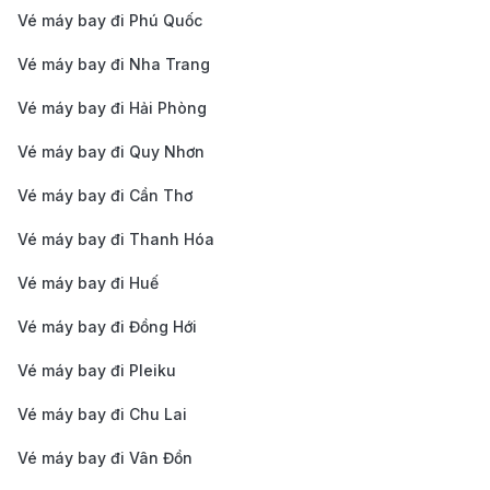
vé máy bay mà còn có các dịch vụ bổ sung như
Vé máy bay đi Phú Quốc
bảo hiểm du lịch, đặt phòng khách sạn, hỗ trợ
Vé máy bay đi Nha Trang
hành lý ký gửi, mang đến cho bạn một chuyến đi
Vé máy bay đi Hải Phòng
suôn sẻ và trọn vẹn.
Vé máy bay đi Quy Nhơn
Kinh nghiệm du lịch Ufa – Hành
trình khám phá thành phố của sự
Vé máy bay đi Cần Thơ
pha trộn giữa truyền thống và hiện
Vé máy bay đi Thanh Hóa
đại
Vé máy bay đi Huế
Ufa, thủ đô của Cộng hòa Bashkortostan, Nga, nổi
Vé máy bay đi Đồng Hới
bật với vẻ đẹp độc đáo khi kết hợp giữa di sản văn
Vé máy bay đi Pleiku
hóa lâu đời và sự phát triển hiện đại. Được mệnh danh
Vé máy bay đi Chu Lai
là “Thành phố của hai nền văn hóa”, Ufa thu hút du
khách bởi những công trình kiến trúc cổ kính, những
Vé máy bay đi Vân Đồn
bảo tàng đặc sắc và các hoạt động văn hóa phong