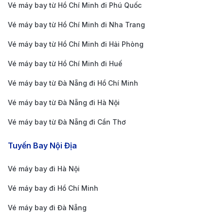
khi đặt vé Đà Nẵng đi Ufa
Vé máy bay từ Hồ Chí Minh đi Phú Quốc
Giá vé hợp lý và luôn cập nhật
: 190 Booking cung
Vé máy bay từ Hồ Chí Minh đi Nha Trang
cấp vé từ các hãng hàng không lớn với giá cả hợp
Vé máy bay từ Hồ Chí Minh đi Hải Phòng
lý, luôn cập nhật các mức giá mới nhất để bạn có
Vé máy bay từ Hồ Chí Minh đi Huế
thể tiết kiệm tối đa cho chuyến đi của mình.
Vé máy bay từ Đà Nẵng đi Hồ Chí Minh
Hỗ trợ khách hàng 24/7
: Đội ngũ chăm sóc khách
hàng của 190 Booking luôn sẵn sàng hỗ trợ bạn
Vé máy bay từ Đà Nẵng đi Hà Nội
trong quá trình đặt vé, giải đáp các thắc mắc và
Vé máy bay từ Đà Nẵng đi Cần Thơ
giúp bạn hoàn tất thủ tục nhanh chóng.
Tuyến Bay Nội Địa
Thanh toán dễ dàng và an toàn
: Bạn có thể chọn
nhiều phương thức thanh toán linh hoạt như thẻ tín
Vé máy bay đi Hà Nội
dụng, chuyển khoản ngân hàng, hay ví điện tử,
Vé máy bay đi Hồ Chí Minh
giúp giao dịch của bạn luôn an toàn và thuận tiện.
Vé máy bay đi Đà Nẵng
Dịch vụ đa dạng
: 190 Booking không chỉ cung cấp