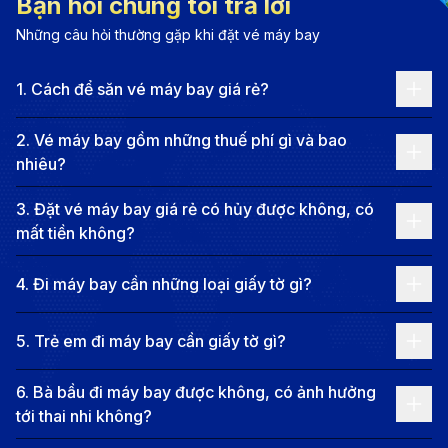
Bạn hỏi chúng tôi trả lời
thực Sendai cũng rất đặc sắc với món bò nướng
Những câu hỏi thường gặp khi đặt vé máy bay
gyutan trứ danh, cùng các món hải sản tươi ngon từ
vùng biển Sanriku. Không chỉ vậy, thành phố còn là
1
.
Cách để săn vé máy bay giá rẻ?
điểm đến lý tưởng để khám phá thiên nhiên với khu
suối nước nóng Akiu và cảnh sắc tuyệt đẹp của hẻm
2
.
Vé máy bay gồm những thuế phí gì và bao
nhiêu?
núi Rairaikyo. Với sự kết hợp giữa thiên nhiên, lịch sử
và văn hóa đặc sắc, Sendai là điểm đến lý tưởng cho
3
.
Đặt vé máy bay giá rẻ có hủy được không, có
những ai muốn trải nghiệm một Nhật Bản yên bình
mất tiền không?
nhưng không kém phần sôi động.
4
.
Đi máy bay cần những loại giấy tờ gì?
Thông tin hành trình bay từ Đà
Nẵng đi Sendai
5
.
Trẻ em đi máy bay cần giấy tờ gì?
Hiện tại, không có chuyến bay thẳng từ Đà Nẵng
6
.
Bà bầu đi máy bay được không, có ảnh hưởng
(DAD) đến Sendai (SDJ), vì vậy hành khách cần quá
tới thai nhi không?
cảnh tại một hoặc nhiều thành phố lớn.