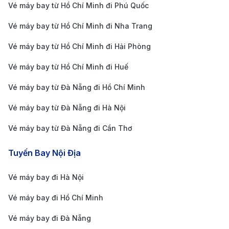
bay
Vé máy bay từ Hồ Chí Minh đi Phú Quốc
Vé máy bay từ Hồ Chí Minh đi Nha Trang
Di chuyển từ trung tâm Đà Nẵng đến sân
bay Đà Nẵng (DAD)
Vé máy bay từ Hồ Chí Minh đi Hải Phòng
Taxi:
Nhanh chóng, tiện lợi, phù hợp với hành
Vé máy bay từ Hồ Chí Minh đi Huế
khách có nhiều hành lý hoặc đi theo nhóm. Chi phí
Vé máy bay từ Đà Nẵng đi Hồ Chí Minh
dao động từ 70.000 - 120.000 VND/lượt, tùy vào
Vé máy bay từ Đà Nẵng đi Hà Nội
điểm xuất phát.
Vé máy bay từ Đà Nẵng đi Cần Thơ
Xe công nghệ:
Grab, Be hoặc Xanh SM có mức
giá tương tự taxi truyền thống, dao động từ 60.000
Tuyến Bay Nội Địa
- 100.000 VND/lượt.
Vé máy bay đi Hà Nội
Xe buýt công cộng:
Tuyến số 1 và R17B kết nối
trung tâm Đà Nẵng với sân bay, giá vé từ 8.000 -
Vé máy bay đi Hồ Chí Minh
20.000 VND/lượt, phù hợp với người muốn tiết
Vé máy bay đi Đà Nẵng