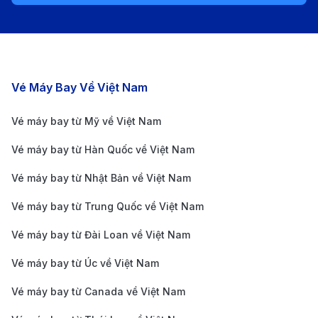
30.000.000 VND, với các hãng như Vietnam
Airlines, Japan Airlines, ANA, Korean Air, EVA Air
hoặc China Airlines.
Thời điểm đặt vé rẻ:
Đặt trước 2-3 tháng, tránh
Các chặng bay nổi bật
Vé Máy Bay Về Việt Nam
các dịp cao điểm như Tết, mùa hoa anh đào
Vé máy bay từ Mỹ về Việt Nam
(tháng 3-4) và mùa lá đỏ (tháng 10-11).
Cách săn vé máy bay từ Đà Nẵng đi
Vé máy bay từ Hàn Quốc về Việt Nam
Sendai giá rẻ
Vé máy bay từ Nhật Bản về Việt Nam
Đặt vé sớm:
Giá vé thường rẻ hơn khi bạn đặt
Vé máy bay từ Trung Quốc về Việt Nam
trước từ 2-3 tháng so với ngày bay. Tránh đặt sát
Vé máy bay từ Đài Loan về Việt Nam
ngày vì giá sẽ cao hơn.
Vé máy bay từ Úc về Việt Nam
Chọn thời điểm bay hợp lý:
Bay vào mùa thấp
Vé máy bay từ Canada về Việt Nam
điểm như tháng 5 - 6 hoặc tháng 9 - 11 sẽ có giá rẻ
hơn so với mùa cao điểm như lễ Tết, mùa hoa anh