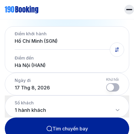
Trang chủ
Điểm khởi hành
Vé máy bay
Hồ Chí Minh (SGN)
Tin tức
Khách sạn
Điểm đến
Dịch vụ
Hà Nội (HAN)
Tin tức
Liên hệ
Hotline
028 7303 6167
Khứ hồi
Ngày đi
17 Thg 8, 2026
Tiếng Việt
Số khách
1
hành khách
Tìm chuyến bay