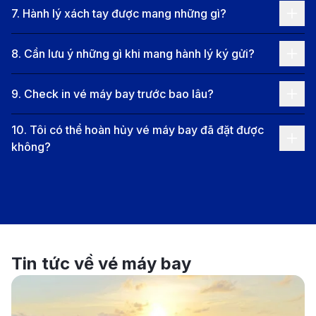
Thông tin chi tiết về hành trình bay
7
.
Hành lý xách tay được mang những gì?
Khoảng cách Đà Nẵng – Sendai
: ~4.200 km.
8
.
Cần lưu ý những gì khi mang hành lý ký gửi?
Sân bay khởi hành
: Sân bay quốc tế Đà Nẵng
(DAD).
9
.
Check in vé máy bay trước bao lâu?
Sân bay đến
: Sân bay Sendai (SDJ).
10
.
Tôi có thể hoàn hủy vé máy bay đã đặt được
Số điểm quá cảnh
: Ít nhất 1 điểm.
không?
Thời gian bay
: 10 - 20 giờ (tùy vào số điểm dừng
và thời gian quá cảnh).
Các điểm quá cảnh phổ biến từ Đà Nẵng đi
Sendai
Tokyo (NRT/HND)
– Quá cảnh phổ biến nhất, sau
Tin tức về vé máy bay
đó bay tiếp đến Sendai bằng chuyến bay nội địa.
Osaka (KIX)
– Một điểm trung chuyển khác với