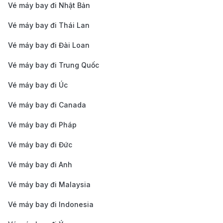
Vé máy bay đi Nhật Bản
Linh hoạt về thời gian bay:
Nếu có thể, hãy chọn
Vé máy bay đi Thái Lan
bay vào các ngày trong tuần như thứ 3, 4, 5 thay
Vé máy bay đi Đài Loan
vì cuối tuần vì giá vé sẽ rẻ hơn.
Tại sao nên đặt vé máy bay tại 190
Vé máy bay đi Trung Quốc
Booking?
Vé máy bay đi Úc
Giá vé tốt – Khuyến mãi hấp dẫn:
190 Booking
Vé máy bay đi Canada
cung cấp giá vé cạnh tranh với nhiều ưu đãi đặc
Vé máy bay đi Pháp
biệt, giúp bạn tiết kiệm tối đa chi phí cho mỗi
Vé máy bay đi Đức
chuyến bay.
Hệ thống đặt vé nhanh chóng, tiện lợi:
Chỉ với vài
Vé máy bay đi Anh
thao tác đơn giản trên website hoặc ứng dụng, bạn
Vé máy bay đi Malaysia
có thể dễ dàng so sánh giá vé, chọn chuyến bay
Vé máy bay đi Indonesia
phù hợp và hoàn tất đặt vé trong vài phút.