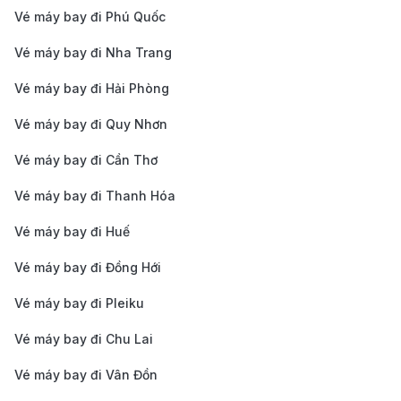
kiệm chi phí.
Vé máy bay đi Phú Quốc
Xe ôm hoặc xe máy cá nhân:
Nếu không có nhiều
Vé máy bay đi Nha Trang
hành lý, bạn có thể chọn xe ôm công nghệ hoặc
tự lái xe máy đến sân bay.
Vé máy bay đi Hải Phòng
Di chuyển từ sân bay Sendai (SDJ) về
Vé máy bay đi Quy Nhơn
trung tâm Sendai
Vé máy bay đi Cần Thơ
Tàu JR Sendai Airport Access Line:
Phương tiện
Vé máy bay đi Thanh Hóa
nhanh nhất, chỉ mất 17 - 25 phút từ sân bay đến
Vé máy bay đi Huế
ga Sendai, giá vé khoảng 660 JPY (~110.000
VND).
Vé máy bay đi Đồng Hới
Xe buýt Limousine:
Lựa chọn tiết kiệm chi phí, thời
Vé máy bay đi Pleiku
gian di chuyển khoảng 40 - 50 phút, giá vé dao
Vé máy bay đi Chu Lai
động từ 700 - 1.000 JPY (~120.000 - 170.000
Vé máy bay đi Vân Đồn
VND).