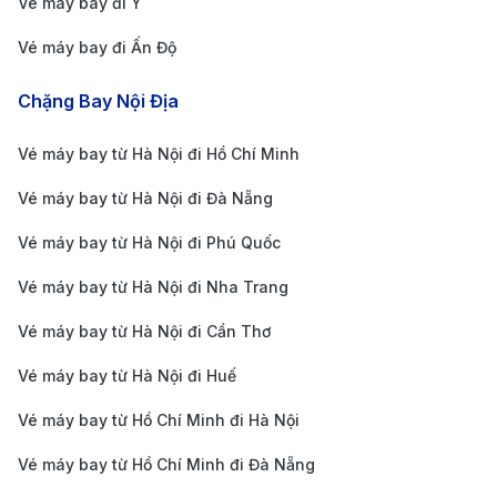
Vé máy bay đi Ý
Hỗ trợ khách hàng 24/7:
Đội ngũ tư vấn viên
chuyên nghiệp luôn sẵn sàng hỗ trợ bạn trong mọi
Vé máy bay đi Ấn Độ
tình huống, từ việc chọn vé, đổi lịch trình đến giải
Chặng Bay Nội Địa
quyết các sự cố phát sinh.
Đa dạng hãng bay, linh hoạt hành trình:
190
Vé máy bay từ Hà Nội đi Hồ Chí Minh
Booking liên kết với nhiều hãng hàng không nội địa
Vé máy bay từ Hà Nội đi Đà Nẵng
và quốc tế, mang đến nhiều lựa chọn về giờ bay,
Vé máy bay từ Hà Nội đi Phú Quốc
điểm quá cảnh và mức giá phù hợp với nhu cầu
Vé máy bay từ Hà Nội đi Nha Trang
của bạn.
Thanh toán an toàn, bảo mật:
Hệ thống thanh
Vé máy bay từ Hà Nội đi Cần Thơ
toán hiện đại, hỗ trợ nhiều phương thức như thẻ tín
Vé máy bay từ Hà Nội đi Huế
dụng, chuyển khoản ngân hàng, ví điện tử giúp
Vé máy bay từ Hồ Chí Minh đi Hà Nội
bạn giao dịch nhanh chóng và an toàn.
Vé máy bay từ Hồ Chí Minh đi Đà Nẵng
Hướng dẫn di chuyển tại các sân