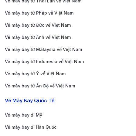
Vé máy bay từ Thái Lan về Việt Nam
đào (tháng 3 - 4) và mùa lá đỏ (tháng 10).
Vé máy bay từ Pháp về Việt Nam
Theo dõi chương trình khuyến mãi:
Các hãng
Vé máy bay từ Đức về Việt Nam
hàng không như Vietnam Airlines, Japan Airlines,
Vé máy bay từ Anh về Việt Nam
ANA, Korean Air, EVA Air thường có chương trình
giảm giá vào các dịp đặc biệt. Theo dõi website
Vé máy bay từ Malaysia về Việt Nam
hãng hoặc đăng ký nhận email để không bỏ lỡ cơ
Vé máy bay từ Indonesia về Việt Nam
hội.
Vé máy bay từ Ý về Việt Nam
So sánh giá vé giữa các hãng bay:
Dùng công cụ
Vé máy bay từ Ấn Độ về Việt Nam
tìm kiếm vé như 190 Booking để so sánh giá và
chọn chuyến bay rẻ nhất.
Vé Máy Bay Quốc Tế
Chọn hành trình quá cảnh thông minh:
Quá cảnh
Vé máy bay đi Mỹ
tại Seoul (Korean Air, Asiana Airlines) hoặc Đài Bắc
(EVA Air, China Airlines) thường có giá tốt hơn so
Vé máy bay đi Hàn Quốc
với quá cảnh tại Tokyo hoặc Osaka.