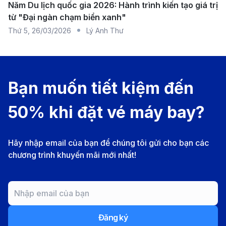
bay đến Nhật Bản. Dịch vụ chất lượng, thời gian
Năm Du lịch quốc gia 2026: Hành trình kiến tạo giá trị
nối chuyến hợp lý và nhiều ưu đãi vé máy bay là
từ "Đại ngàn chạm biển xanh"
Thứ 5
,
26/03/2026
Lý Anh Thư
điểm cộng lớn.
Giá vé máy bay Đà Nẵng đi Sendai
Giá vé máy bay từ Đà Nẵng đi Sendai phụ thuộc vào
Bạn muốn tiết kiệm đến
nhiều yếu tố như hãng hàng không, thời điểm đặt vé,
hạng vé và số điểm quá cảnh. Vì không có chuyến
50% khi đặt vé máy bay?
bay thẳng, hành khách thường phải quá cảnh tại
Tokyo, Osaka, Seoul hoặc Đài Bắc.
Hãy nhập email của bạn để chúng tôi gửi cho bạn các
Giá vé một chiều:
Dao động từ khoảng 8.000.000
chương trình khuyến mãi mới nhất!
- 15.000.000 VND, tùy vào hãng bay và thời điểm
đặt vé. Nếu đặt sớm và săn khuyến mãi, bạn có
thể tìm được vé dưới 10 triệu.
Đăng ký
Giá vé khứ hồi:
Trung bình từ 16.000.000 -