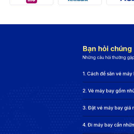
Hà Nội (HAN) hoặc TP.HCM (SGN) → London Gatw
Các hãng hàng không khai thác chặ
Dù không có chuyến bay thẳng, hành khách có thể lựa
Các hãng hàng không phổ biến
Bạn hỏi chúng t
Qatar Airways:
Quá cảnh tại Doha, dịch vụ đạt chu
Những câu hỏi thường gặp
nhân viên thân thiện.
Emirates
: Bay từ Đà Nẵng qua Dubai trước khi đến
1
.
Cách để săn vé máy 
bạn trải nghiệm bay đẳng cấp.
British Airways:
Hãng hàng không quốc gia Anh, kha
2
.
Vé máy bay gồm nhữn
hành khách dễ dàng di chuyển trong nước Anh.
3
.
Đặt vé máy bay giá 
Lufthansa:
Quá cảnh tại Frankfurt, dịch vụ chuyê
bảo chuyến bay an toàn và đúng giờ.
4
.
Đi máy bay cần những
Vietnam Airlines:
Quá cảnh tại Hà Nội hoặc TP.HC