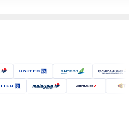
 bay Exeter (EXT), cách thành phố khoảng 76km và
m.
và tàu hỏa.
.