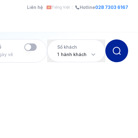
Liên hệ
Hotline
028 7303 6167
Tiếng Việt
ề
Số khách
gày về
1
hành khách