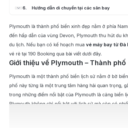
6
.
Hướng dẫn di chuyển tại các sân bay
6.1
.
Di chuyển từ trung tâm đến sân bay Đà Nẵng
Plymouth là thành phố biển xinh đẹp nằm ở phía Nam n
6.2
.
Di chuyển từ sân bay Exeter (EXT) về trung 
đến hấp dẫn của vùng Devon, Plymouth thu hút du khác
7
.
Điểm đến, ẩm thực và lời khuyên khi du lịch 
du lịch. Nếu bạn có kế hoạch mua
vé máy bay từ Đà 
vé rẻ tại 190 Booking qua bài viết dưới đây.
7.1
.
Các điểm du lịch nổi tiếng tại Plymouth
Giới thiệu về Plymouth – Thành phố
7.2
.
Ẩm thực đặc sắc tại Plymouth
Plymouth là một thành phố biển lịch sử nằm ở bờ biển
7.3
.
Lời khuyên khi du lịch Plymouth
phố này từng là một trung tâm hàng hải quan trọng, gắn
trong những điểm nổi bật của Plymouth là cảng biển l
Plymouth không chỉ nổi bật với lịch sử mà còn có nh
hàng và cửa hàng độc đáo. Ngoài ra, thành phố còn có
nhiên, Plymouth thực sự là điểm đến không thể bỏ qu