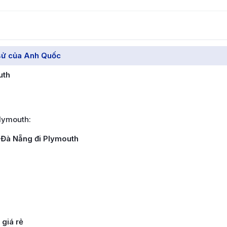
 sử của Anh Quốc
uth
lymouth:
 Đà Nẵng đi Plymouth
giá rẻ