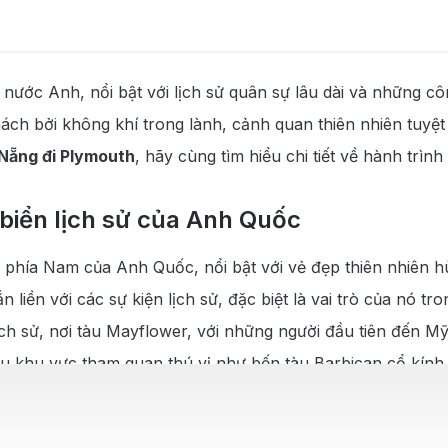
 (DAD)
ước Anh, nổi bật với lịch sử quân sự lâu dài và những côn
tâm
h bởi không khí trong lành, cảnh quan thiên nhiên tuyệt 
Plymouth
Nẵng đi Plymouth
, hãy cùng tìm hiểu chi tiết về hành trìn
 biển lịch sử của Anh Quốc
 phía Nam của Anh Quốc, nổi bật với vẻ đẹp thiên nhiên h
 liền với các sự kiện lịch sử, đặc biệt là vai trò của nó t
ịch sử, nơi tàu Mayflower, với những người đầu tiên đến M
iều khu vực tham quan thú vị như bến tàu Barbican cổ kín
 những bảo tàng, viện nghệ thuật và các hoạt động thể thao
a cho những ai yêu thích khám phá vẻ đẹp của nước Anh.