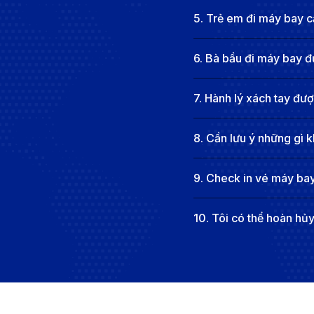
sóc chu đáo, cùng với những tiện ích hiện đại trong
5
.
Trẻ em đi máy bay cầ
Giá vé máy bay từ Đà Nẵng đi Plym
6
.
Bà bầu đi máy bay đ
Giá vé trung bình
: Khoảng 15.000.000 - 20.000.00
Giá vé lúc cao điểm
: Vào các mùa cao điểm như mù
7
.
Hành lý xách tay đư
chiều, do nhu cầu du lịch tăng cao và số lượng vé 
Các yếu tố ảnh hưởng đến giá vé
8
.
Cần lưu ý những gì k
Thời gian đặt vé
: Mua vé sớm thường giúp bạn tiết 
9
.
Check in vé máy bay
Mùa du lịch
: Mùa cao điểm như mùa hè hoặc dịp lễ 
Hãng hàng không
: Các hãng hàng không lớn như Q
10
.
Tôi có thể hoàn hủ
nhưng đi kèm là dịch vụ chất lượng cao và các tiện í
Cách săn vé máy bay từ Đà Nẵng đi
Đặt vé sớm
: Mua vé máy bay trước ít nhất 2-3 thá
biệt đối với các chuyến bay quốc tế.