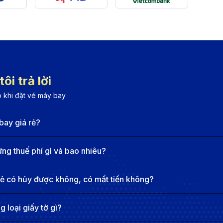
ick (LGW) → Exeter (EXT) → Plymouth
– Vietnam Airlines
ng bay từ Đà Nẵng đi Plymouth
 chọn các hãng hàng không quốc tế để di chuyển thuận t
ôi trả lời
ẩn 5 sao, mang đến cho hành khách trải nghiệm bay thoải m
 khi đặt vé máy bay
 London, với dịch vụ hạng nhất, đội bay hiện đại và các ti
bay giá rẻ?
i thác tuyến từ London đến Exeter, với dịch vụ chất lượng
g thuế phí gì và bao nhiêu?
rẻ có hủy được không, có mất tiền không?
n nghiệp và chất lượng cao, cung cấp các chuyến bay tiện 
 loại giấy tờ gì?
M trước khi nối chuyến đến London, mang đến cho hành kh