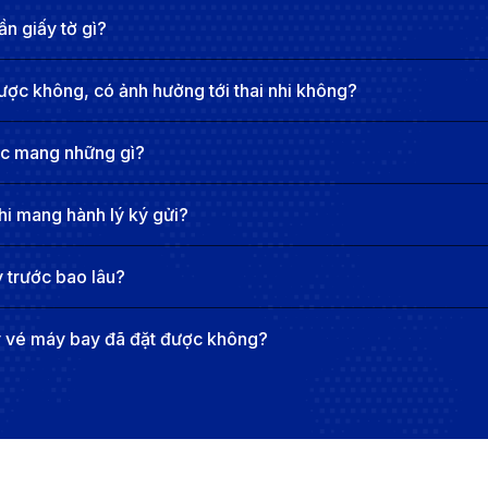
 suốt hành trình.
n giấy tờ gì?
outh
ược không, có ảnh hưởng tới thai nhi không?
0 VNĐ cho một chiều, tùy vào thời gian và hãng hàng khôn
a hè (tháng 6 - tháng 8) hoặc dịp lễ tết, giá vé có thể 
ợc mang những gì?
có hạn.
hi mang hành lý ký gửi?
kiệm chi phí hơn. Nếu đặt vé trước ít nhất 2-3 tháng, bạn 
 trước bao lâu?
thường có giá vé cao hơn so với các mùa thấp điểm (tháng 
atar Airways, Emirates, hay Vietnam Airlines có thể có m
y vé máy bay đã đặt được không?
ch tiện lợi.
 Plymouth giá rẻ
ng để có cơ hội nhận được mức giá tốt nhất. Vé máy bay thư