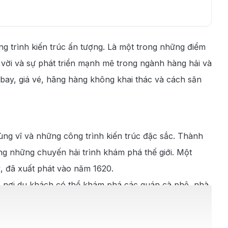
g trình kiến trúc ấn tượng. Là một trong những điểm
vời và sự phát triển mạnh mẽ trong ngành hàng hải và
h bay, giá vé, hãng hàng không khai thác và cách săn
ùng vĩ và những công trình kiến trúc đặc sắc. Thành
rong những chuyến hải trình khám phá thế giới. Một
ỹ, đã xuất phát vào năm 1620.
h, nơi du khách có thể khám phá các quán cà phê, nhà
 biển đa dạng. Với sự kết hợp giữa lịch sử và thiên