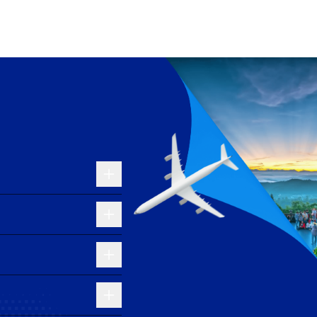
 kết hợp với Ryanair.
iện.
ái với tiện nghi hiện đại, dịch vụ cao cấp và đội ngũ
ện ích sang trọng trên suốt chuyến bay, mang đến cho
, chuyên nghiệp và mạng lưới kết nối thuận tiện giúp
nghi, đầy đủ dịch vụ cho hành khách, đồng thời đảm
ách trải nghiệm dịch vụ chất lượng cao và sự chăm