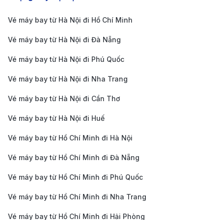
hơn khi di chuyển.
Vé máy bay từ Hà Nội đi Hồ Chí Minh
Thuê xe riêng hoặc limousine:
Nếu bạn đi theo
nhóm hoặc mang nhiều hành lý, dịch vụ
xe riêng
Vé máy bay từ Hà Nội đi Đà Nẵng
hoặc limousine đón tận nơi
là lựa chọn lý tưởng.
Vé máy bay từ Hà Nội đi Phú Quốc
Giá dao động từ
200.000 – 300.000 VNĐ/lượt
.
Vé máy bay từ Hà Nội đi Nha Trang
Tự lái xe hoặc xe máy:
Với khoảng cách ngắn,
Vé máy bay từ Hà Nội đi Cần Thơ
bạn hoàn toàn có thể tự di chuyển bằng xe máy
hoặc ô tô cá nhân. Sân bay có
bãi giữ xe rộng rãi
Vé máy bay từ Hà Nội đi Huế
và an toàn
.
Vé máy bay từ Hồ Chí Minh đi Hà Nội
Hướng dẫn cách di chuyển từ sân bay Paris
Vé máy bay từ Hồ Chí Minh đi Đà Nẵng
đi trung tâm thành phố
Vé máy bay từ Hồ Chí Minh đi Phú Quốc
Paris có hai sân bay quốc tế chính là
Charles de
Vé máy bay từ Hồ Chí Minh đi Nha Trang
Gaulle (CDG)
và
Orly (ORY)
. Cả hai đều cách trung
tâm Paris khoảng
15–30 km
và được kết nối bằng
Vé máy bay từ Hồ Chí Minh đi Hải Phòng