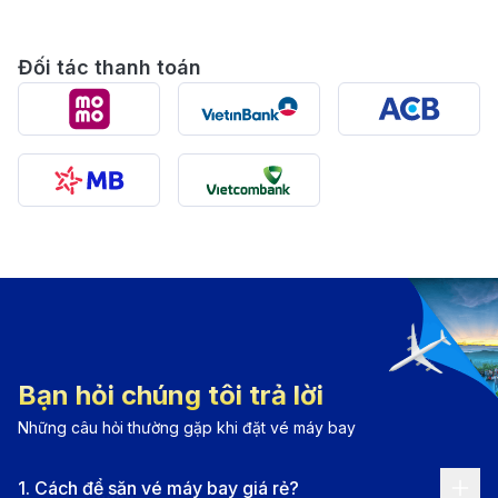
danh là “Kinh đô ánh sáng” và là một trong những
thành phố lãng mạn nhất thế giới. Nằm bên dòng sông
Đối tác thanh toán
Seine thơ mộng, Paris không chỉ nổi tiếng với những
công trình kiến trúc mang đậm dấu ấn lịch sử mà còn
là trung tâm của nghệ thuật, thời trang và ẩm thực
châu Âu.
Thành phố này là nguồn cảm hứng bất tận cho nghệ
sĩ, nhà văn và du khách khắp nơi. Tại đây, bạn có thể
chiêm ngưỡng Tháp Eiffel tráng lệ, Khải Hoàn Môn
hùng vĩ, dạo bước trên Đại lộ Champs-Élysées sầm
uất hay đắm mình trong bầu không khí cổ kính của
Bạn hỏi chúng tôi trả lời
khu phố Montmartre. Mỗi góc phố Paris đều mang
Những câu hỏi thường gặp khi đặt vé máy bay
trong mình một nét quyến rũ rất riêng, khiến du khách
như lạc vào bức tranh sống động của nghệ thuật và
1
.
Cách để săn vé máy bay giá rẻ?