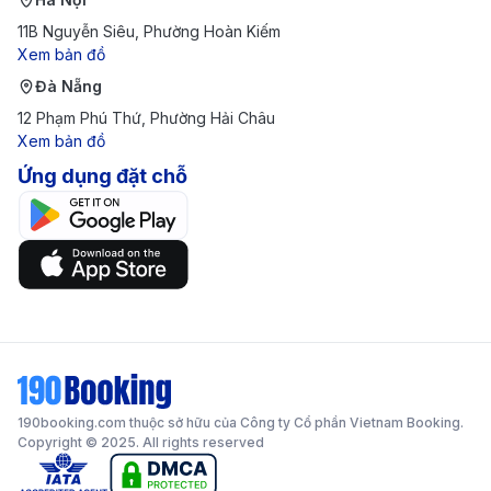
kết mang đến mức giá tốt nhất, không phí ẩn, giúp
11B Nguyễn Siêu, Phường Hoàn Kiếm
bạn dễ dàng so sánh và lựa chọn chuyến bay phù
Xem bản đồ
hợp ngân sách.
Đà Nẵng
Đa dạng hãng hàng không: Liên kết với nhiều hãng
12 Phạm Phú Thứ, Phường Hải Châu
Xem bản đồ
uy tín như Vietnam Airlines, Qatar Airways,
Ứng dụng đặt chỗ
Emirates, Singapore Airlines, Korean Air, mang đến
nhiều lựa chọn về giờ bay và hành trình.
Hệ thống đặt vé tiện lợi: Giao diện thân thiện, thao
tác đơn giản, hỗ trợ tìm chuyến bay nhanh, lọc
theo giá, giờ bay và hãng bay chỉ trong vài giây.
Hỗ trợ khách hàng 24/7: Đội ngũ tư vấn chuyên
nghiệp luôn sẵn sàng giải đáp, hỗ trợ đổi – hoàn vé
190booking.com thuộc sở hữu của Công ty Cổ phần Vietnam Booking.
hoặc tư vấn hành trình mọi lúc, mọi nơi.
Copyright © 2025. All rights reserved
Thanh toán linh hoạt, an toàn: Nhiều hình thức