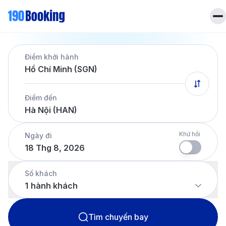
Trang chủ
Điểm khởi hành
Vé máy bay
Hồ Chí Minh (SGN)
Tin tức
Khách sạn
Điểm đến
Dịch vụ
Hà Nội (HAN)
Tin tức
Liên hệ
Hotline
028 7303 6167
Khứ hồi
Ngày đi
18 Thg 8, 2026
Tiếng Việt
Số khách
1
hành khách
Tìm chuyến bay