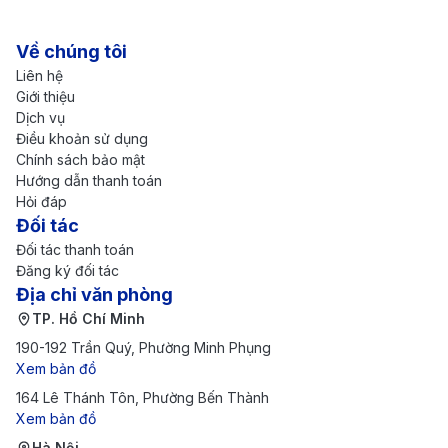
So sánh giá: Sử dụng các trang như Skyscanner,
Google Flights để tìm hãng có giá ưu đãi.
Về chúng tôi
Theo dõi khuyến mãi: Đăng ký nhận thông báo từ
Liên hệ
các hãng như Vietnam Airlines, Qatar Airways,
Giới thiệu
Dịch vụ
Emirates, Singapore Airlines.
Điều khoản sử dụng
Chọn chuyến bay quá cảnh: Bay quá cảnh tại
Chính sách bảo mật
Hướng dẫn thanh toán
Singapore, Doha, hoặc Dubai thường rẻ hơn bay
Hỏi đáp
nối chuyến cùng hãng.
Đối tác
Đối tác thanh toán
Sử dụng ưu đãi thẻ ngân hàng: Nhiều ngân hàng
Đăng ký đối tác
có chương trình giảm giá hoặc hoàn tiền khi mua
Địa chỉ văn phòng
TP. Hồ Chí Minh
vé quốc tế.
Tại sao nên đặt vé máy bay từ Đà Nẵng đi
190-192 Trần Quý, Phường Minh Phụng
Xem bản đồ
Paris tại 190 Booking
164 Lê Thánh Tôn, Phường Bến Thành
Xem bản đồ
Giá vé minh bạch, cạnh tranh: 190 Booking cam
Hà Nội