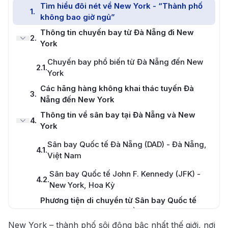
Tìm hiểu đôi nét về New York - “Thành phố
1
.
không bao giờ ngủ”
Thông tin chuyến bay từ Đà Nẵng đi New
2
.
York
Chuyến bay phổ biến từ Đà Nẵng đến New
2.1
.
York
Các hãng hàng không khai thác tuyến Đà
3
.
Nẵng đến New York
Thông tin về sân bay tại Đà Nẵng và New
4
.
York
Sân bay Quốc tế Đà Nẵng (DAD) - Đà Nẵng,
4.1
.
Việt Nam
Sân bay Quốc tế John F. Kennedy (JFK) -
4.2
.
New York, Hoa Kỳ
Phương tiện di chuyển từ Sân bay Quốc tế
5
.
John F. Kennedy (JFK) về trung tâm thành
phố
New York – thành phố sôi động bậc nhất thế giới, nơi