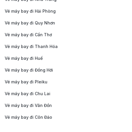
cạnh tranh và cơ hội đặt vé với chi phí tốt nhất.
Vé máy bay đi Hải Phòng
Hỗ trợ khách hàng chuyên nghiệp 24/7:
Đội ngũ
Vé máy bay đi Quy Nhơn
tư vấn viên luôn sẵn sàng hỗ trợ bạn trong việc tìm
vé, đặt vé và giải quyết các vấn đề phát sinh, đảm
Vé máy bay đi Cần Thơ
bảo hành trình suôn sẻ.
Vé máy bay đi Thanh Hóa
Thanh toán an toàn, linh hoạt:
Nhiều phương thức
Vé máy bay đi Huế
thanh toán tiện lợi như thẻ tín dụng, ví điện tử,
Vé máy bay đi Đồng Hới
chuyển khoản ngân hàng giúp bạn giao dịch
nhanh chóng và bảo mật.
Vé máy bay đi Pleiku
Dịch vụ bổ sung tiện ích: B
ạn có thể chọn thêm
Vé máy bay đi Chu Lai
các dịch vụ như hành lý ký gửi, bảo hiểm du lịch,
Vé máy bay đi Vân Đồn
chọn chỗ ngồi trước để chuyến đi trở nên thoải
Vé máy bay đi Côn Đảo
mái và thuận tiện hơn.
Kinh nghiệm du lịch New York –