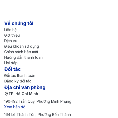
Thành phố không bao giờ ngủ chờ
bạn khám phá
Về chúng tôi
New York – trung tâm tài chính, văn hóa và nghệ
Liên hệ
thuật của thế giới, nổi tiếng với những tòa nhà chọc
Giới thiệu
Dịch vụ
trời, công viên xanh mát và nền văn hóa đa dạng. Đây
Điều khoản sử dụng
là điểm đến lý tưởng cho những ai yêu thích sự sôi
Chính sách bảo mật
Hướng dẫn thanh toán
động, khám phá kiến trúc lịch sử và tận hưởng các
Hỏi đáp
trải nghiệm giải trí đẳng cấp.
Đối tác
Những địa điểm không thể bỏ lỡ tại New
Đối tác thanh toán
Đăng ký đối tác
York
Địa chỉ văn phòng
TP. Hồ Chí Minh
Tượng Nữ thần Tự do:
Biểu tượng của nước Mỹ,
190-192 Trần Quý, Phường Minh Phụng
nơi bạn có thể đi phà đến đảo Liberty, tham quan
Xem bản đồ
bức tượng mang tính biểu tượng và ngắm nhìn
164 Lê Thánh Tôn, Phường Bến Thành