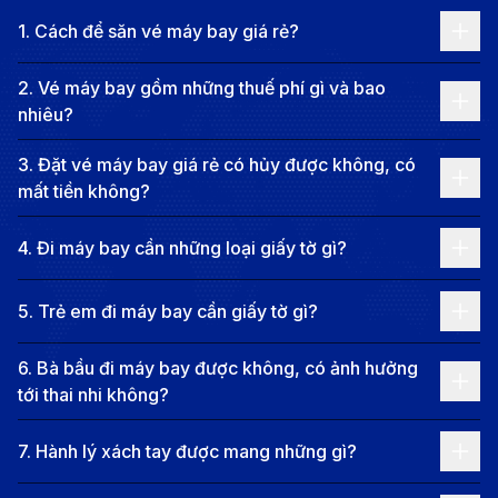
tiếng, New York còn là nơi giao thoa của nhiều nền
1
.
Cách để săn vé máy bay giá rẻ?
văn hóa, thu hút cộng đồng dân cư đa dạng từ khắp
nơi trên thế giới. Thành phố này được biết đến với hệ
2
.
Vé máy bay gồm những thuế phí gì và bao
nhiêu?
thống giáo dục và nghiên cứu phát triển mạnh mẽ, là
nơi quy tụ của các trường đại học danh tiếng, các viện
3
.
Đặt vé máy bay giá rẻ có hủy được không, có
nghiên cứu khoa học và trung tâm công nghệ tiên
mất tiền không?
tiến. Ẩm thực nơi đây cũng là sự pha trộn hoàn hảo
4
.
Đi máy bay cần những loại giấy tờ gì?
giữa truyền thống và hiện đại, từ những món ăn
đường phố đặc trưng đến các nhà hàng cao cấp phục
5
.
Trẻ em đi máy bay cần giấy tờ gì?
vụ tinh hoa ẩm thực từ khắp nơi trên thế giới. Với sự
kết hợp hoàn hảo giữa sự hiện đại, sáng tạo và sức
6
.
Bà bầu đi máy bay được không, có ảnh hưởng
tới thai nhi không?
hút đặc trưng, New York hứa hẹn sẽ mang đến cho
du khách những trải nghiệm khó quên!
7
.
Hành lý xách tay được mang những gì?
Thông tin chuyến bay từ Đà Nẵng đi