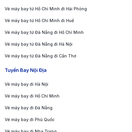
chuyến bay vào sáng sớm hoặc đêm muộn thường
Vé máy bay từ Hồ Chí Minh đi Hải Phòng
có giá vé rẻ hơn so với giờ cao điểm. Ngoài ra, bay
vào các ngày giữa tuần (thứ Ba, thứ Tư, thứ Năm)
Vé máy bay từ Hồ Chí Minh đi Huế
cũng giúp bạn dễ dàng săn vé giá tốt hơn.
Vé máy bay từ Đà Nẵng đi Hồ Chí Minh
So sánh giá vé trên nhiều nền tảng đặt vé:
Trước
Vé máy bay từ Đà Nẵng đi Hà Nội
khi đặt vé, bạn nên tham khảo giá vé từ nhiều hãng
Vé máy bay từ Đà Nẵng đi Cần Thơ
hàng không và các nền tảng đặt vé để tìm được
lựa chọn tối ưu. Các trang web như 190 Booking
Tuyến Bay Nội Địa
giúp bạn dễ dàng tra cứu, so sánh giá vé và đặt vé
Vé máy bay đi Hà Nội
nhanh chóng.
Lý do nên đặt vé máy bay từ Đà
Vé máy bay đi Hồ Chí Minh
Nẵng đi New York tại 190 Booking
Vé máy bay đi Đà Nẵng
Giá vé ưu đãi, cập nhật liên tục:
190 Booking hợp
Vé máy bay đi Phú Quốc
tác với nhiều hãng hàng không, cung cấp mức giá
Vé máy bay đi Nha Trang