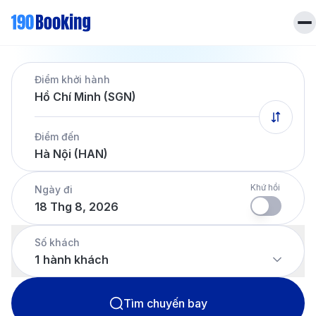
Trang chủ
Điểm khởi hành
Vé máy bay
Hồ Chí Minh (SGN)
Tin tức
Khách sạn
Điểm đến
Dịch vụ
Hà Nội (HAN)
Tin tức
Liên hệ
Hotline
028 7303 6167
Khứ hồi
Ngày đi
18 Thg 8, 2026
Tiếng Việt
Số khách
1
hành khách
Tìm chuyến bay