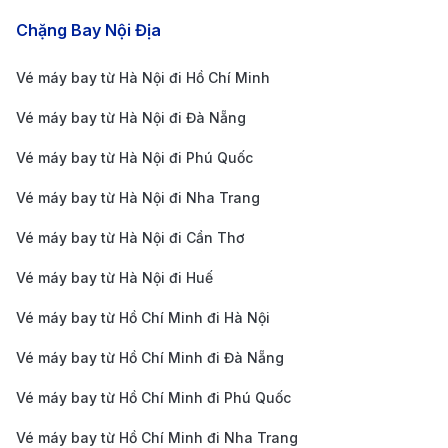
Chặng Bay Nội Địa
Đặt vé sớm để có giá tốt nhất:
Nên đặt vé trước
từ 1 – 2 tháng để có cơ hội săn vé ưu đãi và lựa
Vé máy bay từ Hà Nội đi Hồ Chí Minh
chọn lịch trình phù hợp. Vé càng đặt sớm, giá càng
Vé máy bay từ Hà Nội đi Đà Nẵng
thấp, đặc biệt vào mùa cao điểm hoặc các dịp lễ
Vé máy bay từ Hà Nội đi Phú Quốc
lớn.
Theo dõi chương trình khuyến mãi từ các hãng
Vé máy bay từ Hà Nội đi Nha Trang
hàng không:
Các hãng như Vietnam Airlines,
Vé máy bay từ Hà Nội đi Cần Thơ
Korean Air, Japan Airlines, Qatar Airways,
Vé máy bay từ Hà Nội đi Huế
American Airlines, Delta Airlines thường có ưu đãi
Vé máy bay từ Hồ Chí Minh đi Hà Nội
cho các chuyến bay quốc tế. Cập nhật thông tin
khuyến mãi thường xuyên giúp bạn tiết kiệm chi
Vé máy bay từ Hồ Chí Minh đi Đà Nẵng
phí đáng kể.
Vé máy bay từ Hồ Chí Minh đi Phú Quốc
Linh hoạt thời gian bay để tối ưu ngân sách:
Các
Vé máy bay từ Hồ Chí Minh đi Nha Trang