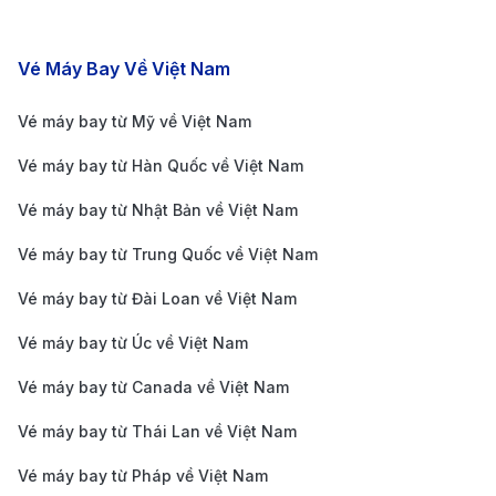
lớn như Delta Air Lines, Emirates và American Airlines.
Sân bay mang đến nhiều tiện ích hiện đại như hệ
Các chặng bay nổi bật
Vé Máy Bay Về Việt Nam
thống cửa hàng miễn thuế, nhà hàng, phòng chờ VIP,
wifi miễn phí cùng các dịch vụ hỗ trợ du lịch. Hành
Vé máy bay từ Mỹ về Việt Nam
khách có thể di chuyển thuận tiện vào trung tâm
Vé máy bay từ Hàn Quốc về Việt Nam
thành phố bằng taxi, tàu điện AirTrain kết nối với tàu
Vé máy bay từ Nhật Bản về Việt Nam
điện ngầm, xe buýt hoặc dịch vụ xe công nghệ. Với cơ
Vé máy bay từ Trung Quốc về Việt Nam
sở hạ tầng tiên tiến và mạng lưới kết nối rộng khắp,
JFK là cửa ngõ quan trọng đưa du khách đến với New
Vé máy bay từ Đài Loan về Việt Nam
York và nhiều điểm đến quốc tế khác.
Vé máy bay từ Úc về Việt Nam
Phương tiện di chuyển từ Sân bay
Vé máy bay từ Canada về Việt Nam
Quốc tế John F. Kennedy (JFK) về
trung tâm thành phố
Vé máy bay từ Thái Lan về Việt Nam
Vé máy bay từ Pháp về Việt Nam
Sân bay Quốc tế John F. Kennedy (JFK) cách trung