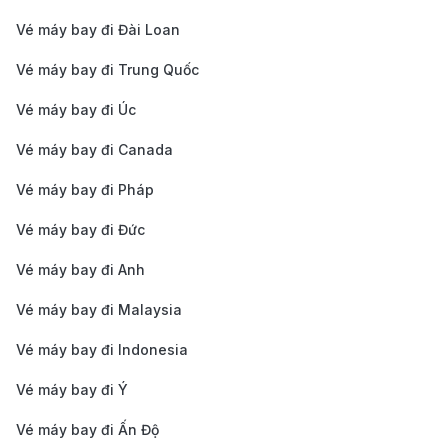
kết nối sân bay với hệ thống tàu điện ngầm New
Vé máy bay đi Đài Loan
York, thời gian di chuyển 60 - 90 phút.
Vé máy bay đi Trung Quốc
Taxi
; giá cố định 70 USD (chưa bao gồm phí cầu
Vé máy bay đi Úc
đường và tiền tip), thời gian di chuyển khoảng 30 -
50 phút.
Vé máy bay đi Canada
Dịch vụ gọi xe công nghệ (Uber, Lyft)
: Tùy thời
Vé máy bay đi Pháp
điểm, thời gian di chuyển tương tự taxi, khoảng 30 -
Vé máy bay đi Đức
50 phút.
Vé máy bay đi Anh
Dịch vụ xe đưa đón (shuttle bus, xe riêng)
;
shuttle bus có giá khoảng 20 - 40 USD/người,
Vé máy bay đi Malaysia
trong khi xe riêng có giá từ 80 USD trở lên, phù
Vé máy bay đi Indonesia
hợp với nhóm đông hoặc người có nhiều hành lý.
Vé máy bay đi Ý
Mẹo săn vé máy bay từ Đà Nẵng đi
Vé máy bay đi Ấn Độ
New York với chi phí tiết kiệm