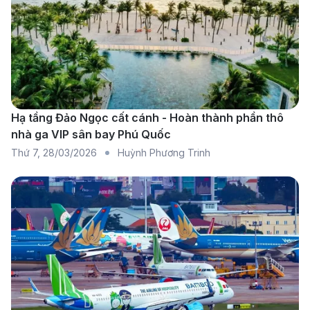
đến 40 giờ, tùy thuộc vào điểm quá cảnh và thời
gian chờ giữa các chuyến bay.
Các hãng hàng không khai thác
tuyến Đà Nẵng đến New York
Hạ tầng Đảo Ngọc cất cánh - Hoàn thành phần thô
Korean Air:
Hành khách có thể bay từ Đà Nẵng
nhà ga VIP sân bay Phú Quốc
đến Seoul (ICN), sau đó nối chuyến đến New York
Thứ 7
,
28/03/2026
Huỳnh Phương Trinh
với Korean Air hoặc các đối tác liên kết, mang đến
hành trình thuận tiện và dịch vụ cao cấp.
Japan Airlines:
Quá cảnh tại Tokyo (NRT), hành
khách sẽ tiếp tục hành trình đến New York với
Japan Airlines, đảm bảo trải nghiệm bay thoải mái
và dịch vụ tiêu chuẩn quốc tế.
Qatar Airways:
Hành khách có thể quá cảnh tại