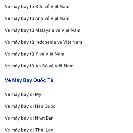
tâm New York khoảng 24 km với nhiều phương tiện di
Vé máy bay từ Đức về Việt Nam
chuyển thuận tiện:
Vé máy bay từ Anh về Việt Nam
Tàu điện AirTrain JFK + tàu điện ngầm
; hành
Vé máy bay từ Malaysia về Việt Nam
khách đi AirTrain JFK đến Jamaica Station hoặc
Vé máy bay từ Indonesia về Việt Nam
Howard Beach Station, sau đó chuyển sang tuyến
tàu điện ngầm E, J, Z (từ Jamaica) hoặc tuyến A
Vé máy bay từ Ý về Việt Nam
(từ Howard Beach) để vào trung tâm Manhattan.
Vé máy bay từ Ấn Độ về Việt Nam
Thời gian di chuyển khoảng 50 - 60 phút.
Vé Máy Bay Quốc Tế
Tàu điện AirTrain JFK + Long Island Rail Road
(LIRR)
; hành khách đi AirTrain JFK đến Jamaica
Vé máy bay đi Mỹ
Station, sau đó chuyển sang tàu LIRR để đến
Vé máy bay đi Hàn Quốc
thẳng Penn Station ở Manhattan. Thời gian di
Vé máy bay đi Nhật Bản
chuyển khoảng 35 - 40 phút.
Xe buýt công cộng MTA
; các tuyến Q10, Q3, B15
Vé máy bay đi Thái Lan