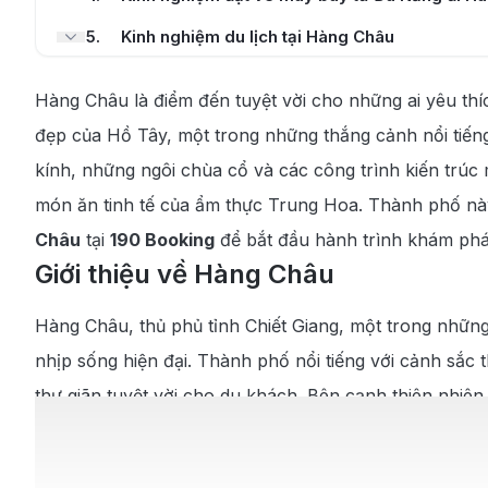
5
.
Kinh nghiệm du lịch tại Hàng Châu
5.1
.
Thời điểm lý tưởng để đi Hàng Châu
Hàng Châu là điểm đến tuyệt vời cho những ai yêu thíc
5.2
.
Những địa điểm tham quan nổi bật ở Hàng C
đẹp của Hồ Tây, một trong những thắng cảnh nổi tiế
kính, những ngôi chùa cổ và các công trình kiến tr
5.3
.
Khám phá ẩm thực tại Hàng Châu
món ăn tinh tế của ẩm thực Trung Hoa. Thành phố này
Châu
tại
190 Booking
để bắt đầu hành trình khám ph
Giới thiệu về Hàng Châu
Hàng Châu, thủ phủ tỉnh Chiết Giang, một trong những
nhịp sống hiện đại. Thành phố nổi tiếng với cảnh sắc
thư giãn tuyệt vời cho du khách. Bên cạnh thiên nhiê
và di sản của thành phố.
Ẩm thực nơi đây rất phong phú, từ các món ăn đặc sản