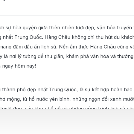
h sự hòa quyện giữa thiên nhiên tươi đẹp, văn hóa truyền 
hâu
ng nhất Trung Quốc. Hàng Châu không chỉ thu hút du khác
úc mang đậm dấu ấn lịch sử. Nền ẩm thực Hàng Châu cũng 
 là nơi lý tưởng để thư giãn, khám phá văn hóa và thưởng
á ngay hôm nay!
 thành phố đẹp nhất Trung Quốc, là sự kết hợp hoàn hảo gi
 thơ mộng, từ hồ nước yên bình, những ngọn đồi xanh mướt
n tuyệt đẹp, các khu phố cổ và những công trình lịch sử 
 mang đậm hương vị truyền thống đến những loại trà nổi t