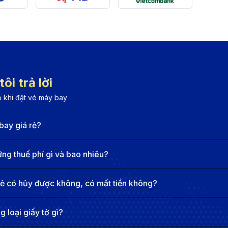
rẻ của Hồng Kông, cung cấp các chuyến bay nối chuyến q
g Kông, cung cấp các chuyến bay nối chuyến đến Hàng Ch
tại Thái Lan và là công ty thành viên của Vietjet Air, cu
ôi trả lời
Hàng Châu
 khi đặt vé máy bay
bay giá rẻ?
rt) là một trong những sân bay lớn và quan trọng tại Việt
ng 5 km về phía Tây, sân bay này đóng vai trò là cửa ng
g thuế phí gì và bao nhiêu?
 còn là điểm khởi hành quan trọng cho các chuyến bay quố
rẻ có hủy được không, có mất tiền không?
tiện ích, hành khách có thể dễ dàng tìm thấy.
HGH)
 loại giấy tờ gì?
national Airport - HGH) là một trong những sân bay lớn 