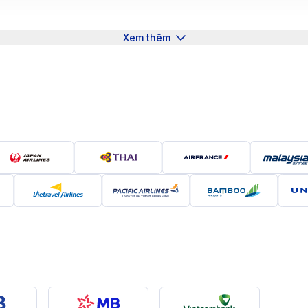
ụa, đồ gốm sứ, rất thích hợp làm quà lưu niệm cho du kh
hững món quà độc đáo. Không chỉ là một điểm đến yên bình
Xem thêm
 và nghệ thuật đa dạng, mang đến cho du khách những trải
i Hàng Châu
àng Châu
thẳng từ Đà Nẵng (sân bay quốc tế Đà Nẵng) đến Hàng Ch
ãng hàng không như Hong Kong Airlines, Hong Kong Express 
ời gian bay, bao gồm cả thời gian chờ nối chuyến, dao độ
y Đà Nẵng - Hàng Châu
y từ Đà Nẵng đến Hàng Châu, giúp bạn dễ dàng lựa chọn c
 cấp các chuyến bay nối chuyến qua Hong Kong đến Hàng 