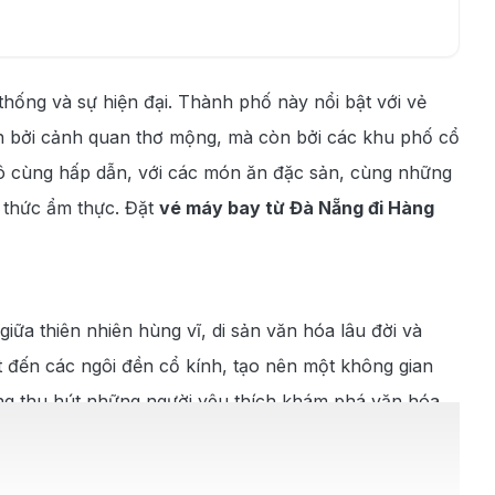
thống và sự hiện đại. Thành phố này nổi bật với vẻ
h bởi cảnh quan thơ mộng, mà còn bởi các khu phố cổ
vô cùng hấp dẫn, với các món ăn đặc sản, cùng những
 thức ẩm thực. Đặt
vé máy bay từ Đà Nẵng đi Hàng
ữa thiên nhiên hùng vĩ, di sản văn hóa lâu đời và
 đến các ngôi đền cổ kính, tạo nên một không gian
cũng thu hút những người yêu thích khám phá văn hóa
iếng, được cho là tinh túy nhất của Trung Quốc. Hàng