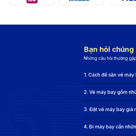
Hong Kong Express Airlines:
Hãng hàng không giá 
vé phải chăng cho hành khách đi đến Hàng Châu.
Cathay Pacific:
Hãng hàng không quốc gia của Hồn
Thai Vietjet Air:
Hãng hàng không giá rẻ có trụ sở 
Hàng Châu, với dịch vụ thân thiện và giá cả hợp lý.
Bạn hỏi chúng t
Thông tin sân bay tại Đà Nẵng và 
Những câu hỏi thường gặp
Thông tin về sân bay Đà Nẵng
1
.
Cách để săn vé máy 
Sân bay quốc tế Đà Nẵng (Da Nang International Airpo
cả nước. Nằm cách trung tâm thành phố Đà Nẵng khoả
2
.
Vé máy bay gồm nhữn
Nẵng không chỉ phục vụ các chuyến bay trong nước mà
3
.
Đặt vé máy bay giá 
giới. Với cơ sở hạ tầng hiện đại và đầy đủ các dịch vụ 
Thông tin về sân bay quốc tế Hàng Châu (
4
.
Đi máy bay cần những
Sân bay quốc tế Hàng Châu (Hangzhou Xiaoshan Inter