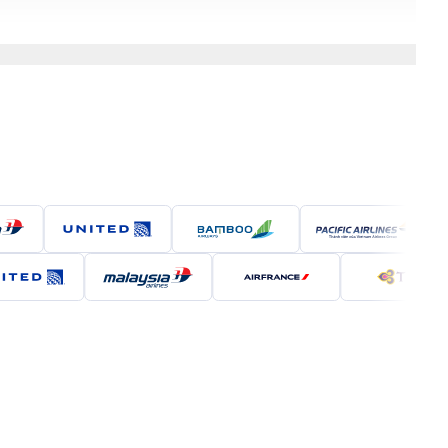
ách. Những cửa hàng truyền thống cũng như các khu
, thành phố còn hòa quyện sự hiện đại với các khu
 nghiệm thú vị và khó quên.
âu (sân bay quốc tế Tiêu Sơn Hàng Châu).
Airlines, Cathay Pacific và Thai Vietjet Air nối
ng từ 5 giờ đến 8 giờ.
huyến bay phù hợp với nhu cầu và ngân sách của
Châu, mang lại sự lựa chọn tiết kiệm cho hành