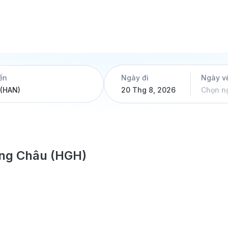
ến
Ngày đi
Ngày v
20 Thg 8, 2026
Chọn n
àng Châu (HGH)