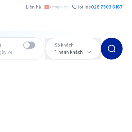
Liên hệ
Hotline
028 7303 6167
Tiếng Việt
ề
Số khách
gày về
1
hành khách