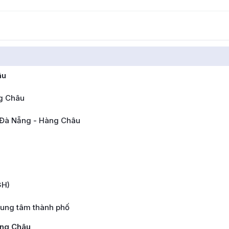
âu
ng Châu
 Đà Nẵng - Hàng Châu
GH)
rung tâm thành phố
àng Châu