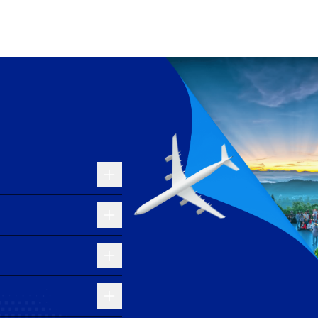
ua Hong Kong, mang đến các dịch vụ linh hoạt và giá
âu với dịch vụ sang trọng, tiện nghi.
ng cấp các chuyến bay nối chuyến qua Bangkok đến
 Nam, đứng thứ ba trong số các sân bay quốc tế của
õ quốc tế chính cho miền Trung Việt Nam. Sân bay Đà
c tế, kết nối thành phố với nhiều địa điểm trên thế
và hiện đại nhất khu vực miền Đông Trung Quốc. Nằm