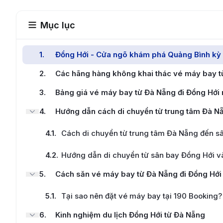
Mục lục
1
.
Đồng Hới - Cửa ngõ khám phá Quảng Bình kỳ 
2
.
Các hãng hàng không khai thác vé máy bay t
3
.
Bảng giá vé máy bay từ Đà Nẵng đi Đồng Hới 
4
.
Hướng dẫn cách di chuyển từ trung tâm Đà Nẵ
4.1
.
Cách di chuyển từ trung tâm Đà Nẵng đến s
4.2
.
Hướng dẫn di chuyển từ sân bay Đồng Hới v
5
.
Cách săn vé máy bay từ Đà Nẵng đi Đồng Hới 
5.1
.
Tại sao nên đặt vé máy bay tại 190 Booking?
6
.
Kinh nghiệm du lịch Đồng Hới từ Đà Nẵng