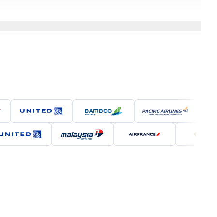
ầu sự thoải mái và trải nghiệm bay cao cấp.
iều chương trình khuyến mãi. Dù tập trung vào chi phí
 kiệm đặc biệt, siêu tiết kiệm
Giá vé một chiều
Đặt vé
2.387.569 VND
Đặt ngay
2.784.615 VND
Đặt ngay