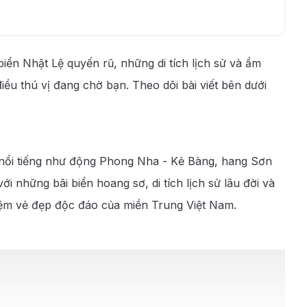
iển Nhật Lệ quyến rũ, những di tích lịch sử và ẩm
ều thú vị đang chờ bạn. Theo dõi bài viết bên dưới
 nổi tiếng như động Phong Nha - Kẻ Bàng, hang Sơn
 những bãi biển hoang sơ, di tích lịch sử lâu đời và
iệm vẻ đẹp độc đáo của miền Trung Việt Nam.
n bay nối chuyến từ Đà Nẵng đi Đồng Hới. Hầu hết là
uẩn 4 sao, ghế ngồi tiện nghi và suất ăn chất lượng.