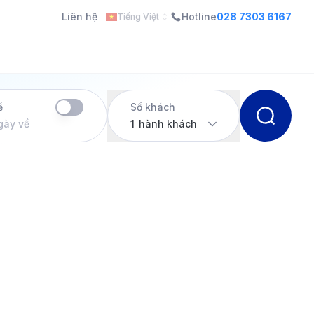
Liên hệ
Hotline
028 7303 6167
Tiếng Việt
ề
Số khách
gày về
1
hành khách