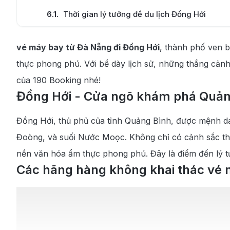
6.1
.
Thời gian lý tưởng để du lịch Đồng Hới
6.2
.
Các điểm du lịch nổi tiếng tại Đồng Hới, Quả
vé máy bay từ Đà Nẵng đi Đồng Hới
, thành phố ven b
6.3
.
Món ăn đặc sản ngon không thể bỏ lỡ tại Đồ
thực phong phú. Với bề dày lịch sử, những thắng cảnh 
của 190 Booking nhé!
Đồng Hới - Cửa ngõ khám phá Quảng
Đồng Hới, thủ phủ của tỉnh Quảng Bình, được mệnh d
Đoòng, và suối Nước Moọc. Không chỉ có cảnh sắc thiê
nền văn hóa ẩm thực phong phú. Đây là điểm đến lý t
Các hãng hàng không khai thác vé 
Hiện nay, các hãng hàng không lớn như Vietnam Airlin
bay nối chuyến tại Hà Nội hoặc Sài Gòn
Vietnam Airlines:
Là hãng hàng không quốc gia uy t