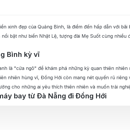
ng Bình
iển xinh đẹp của Quảng Bình, là điểm đến hấp dẫn với bãi b
ng Hới
nổi bật như biển Nhật Lệ, tượng đài Mẹ Suốt cùng nhiều đi
 Bình kỳ vĩ
anh là "cửa ngõ" để khám phá những kỳ quan thiên nhiên
n nhiên hùng vĩ, Đồng Hới còn mang nét quyến rũ riêng với
ưởng cho những ai yêu thích thiên nhiên và muốn trải ngh
máy bay từ Đà Nẵng đi Đồng Hới
es, Bamboo Airways và VietJet Air đều khai thác các tuyế
ín, Vietnam Airlines được đánh giá cao nhờ dịch vụ tiêu ch