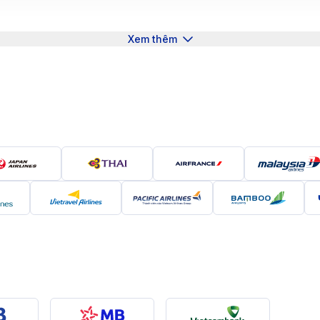
yên nghiệp, hãng là lựa chọn hàng đầu cho hành khách yêu c
Xem thêm
ietJet Air hấp dẫn hành khách với giá vé cạnh tranh và nh
 phù hợp cho những chuyến bay nhanh gọn và kinh tế.
Thời gian bay
Các Hạng ghế
4 giờ 40 phút
Thương gia, phổ thông, tiết
4 giờ 50 phút
Eco, Deluxe, Skyboss
 Đồng Hới mới cập nhật
116 VND đến 4.739.552 VND
7.569 VND đến 2.784.615 VND
Giá vé khứ hồi
4.739.552 VND
4.394.116 VND