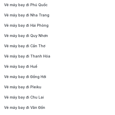
Vé máy bay đi Phú Quốc
Nẵng đi Denver tại 190 Booking?
Vé máy bay đi Nha Trang
Giá vé cạnh tranh, cập nhật liên tục
: 190 Booking
Vé máy bay đi Hải Phòng
hợp tác với nhiều hãng hàng không, cung cấp giá
vé ưu đãi và thông tin vé luôn được cập nhật.
Vé máy bay đi Quy Nhơn
Hỗ trợ khách hàng 24/7
: Đội ngũ tư vấn chuyên
Vé máy bay đi Cần Thơ
nghiệp sẽ hỗ trợ bạn nhanh chóng trong việc tìm
Vé máy bay đi Thanh Hóa
kiếm và đặt vé máy bay.
Vé máy bay đi Huế
Thanh toán tiện lợi
: 190 Booking hỗ trợ nhiều
phương thức thanh toán, từ thẻ tín dụng, ví điện tử
Vé máy bay đi Đồng Hới
cho đến chuyển khoản ngân hàng, đảm bảo giao
Vé máy bay đi Pleiku
dịch an toàn và nhanh chóng.
Vé máy bay đi Chu Lai
Dịch vụ đi kèm đa dạng
: Bên cạnh việc đặt vé máy
Vé máy bay đi Vân Đồn
bay, bạn cũng có thể sử dụng các dịch vụ bổ sung