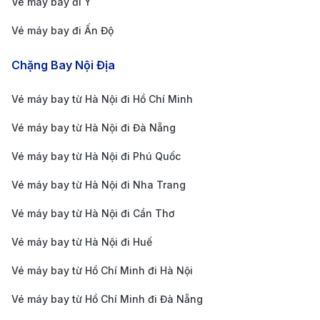
Vé máy bay đi Ý
Bí kíp săn vé máy bay từ Đà Nẵng
đi Denver giá tốt
Vé máy bay đi Ấn Độ
Đặt vé sớm để tiết kiệm chi phí
: Lên kế hoạch đặt
Chặng Bay Nội Địa
vé ít nhất 1-2 tháng trước ngày khởi hành giúp bạn
Vé máy bay từ Hà Nội đi Hồ Chí Minh
có cơ hội săn được vé máy bay giá rẻ, đồng thời
Vé máy bay từ Hà Nội đi Đà Nẵng
có nhiều lựa chọn về lịch trình. Vé máy bay thường
tăng giá vào gần ngày bay, đặc biệt trong mùa cao
Vé máy bay từ Hà Nội đi Phú Quốc
điểm du lịch.
Vé máy bay từ Hà Nội đi Nha Trang
Theo dõi các ưu đãi từ các hãng hàng không
: Các
Vé máy bay từ Hà Nội đi Cần Thơ
hãng hàng không như United Airlines, Qatar
Vé máy bay từ Hà Nội đi Huế
Airways, American Airlines và Vietnam Airlines
thường xuyên có chương trình khuyến mãi cho các
Vé máy bay từ Hồ Chí Minh đi Hà Nội
chuyến bay từ Đà Nẵng đến Denver. Để không bỏ
Vé máy bay từ Hồ Chí Minh đi Đà Nẵng
lỡ cơ hội giảm giá, bạn có thể đăng ký nhận thông