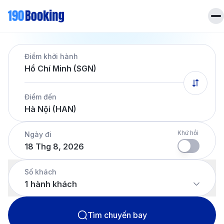
Trang chủ
Điểm khởi hành
Vé máy bay
Hồ Chí Minh (SGN)
Tin tức
Khách sạn
Điểm đến
Dịch vụ
Hà Nội (HAN)
Tin tức
Liên hệ
Hotline
028 7303 6167
Khứ hồi
Ngày đi
18 Thg 8, 2026
Tiếng Việt
Số khách
1
hành khách
Tìm chuyến bay