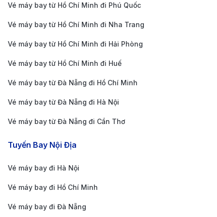
Vé máy bay từ Hồ Chí Minh đi Phú Quốc
báo từ các hãng hoặc theo dõi các nền tảng đặt vé
Vé máy bay từ Hồ Chí Minh đi Nha Trang
trực tuyến.
Linh hoạt về thời gian bay
: Các chuyến bay vào
Vé máy bay từ Hồ Chí Minh đi Hải Phòng
khung giờ sáng sớm hoặc đêm muộn thường có giá
Vé máy bay từ Hồ Chí Minh đi Huế
rẻ hơn so với những chuyến bay vào giờ cao điểm.
Vé máy bay từ Đà Nẵng đi Hồ Chí Minh
Nếu có thể, bạn hãy linh động trong việc sắp xếp
Vé máy bay từ Đà Nẵng đi Hà Nội
thời gian bay để tiết kiệm chi phí cho chuyến đi từ
Đà Nẵng đến Denver.
Vé máy bay từ Đà Nẵng đi Cần Thơ
So sánh giá vé trên nhiều nền tảng
: Sử dụng các
Tuyến Bay Nội Địa
trang web như 190 Booking để tra cứu và so sánh
giá vé từ nhiều hãng hàng không khác nhau. Điều
Vé máy bay đi Hà Nội
này giúp bạn tìm được vé phù hợp với ngân sách
Vé máy bay đi Hồ Chí Minh
và đảm bảo hành trình suôn sẻ.
Vé máy bay đi Đà Nẵng
Lý do bạn nên đặt vé máy bay từ Đà