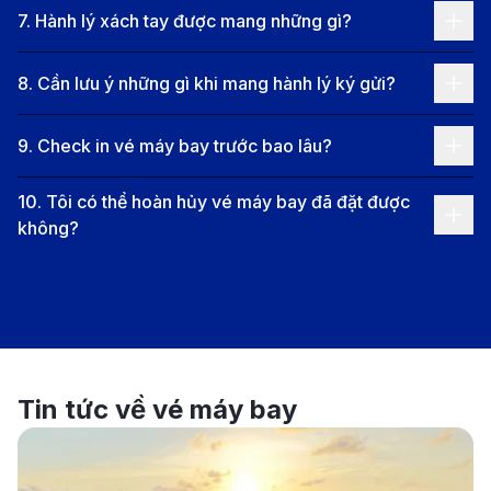
Denver
7
.
Hành lý xách tay được mang những gì?
Chuyến bay phổ biến từ Đà Nẵng đến
Denver
8
.
Cần lưu ý những gì khi mang hành lý ký gửi?
Chuyến bay thẳng:
Hiện tại, chưa có chuyến bay
9
.
Check in vé máy bay trước bao lâu?
thẳng từ Đà Nẵng (Sân bay Quốc tế Đà Nẵng -
10
.
Tôi có thể hoàn hủy vé máy bay đã đặt được
DAD) đến Denver (Sân bay Quốc tế Denver -
không?
DEN).
Chuyến bay nối chuyến:
Hành khách có thể lựa
chọn các chuyến bay nối chuyến với điểm quá
cảnh tại các thành phố lớn như Seoul, Doha,
Frankfurt, Dubai hoặc Paris. Các hãng hàng không
Tin tức về vé máy bay
khai thác tuyến bay này bao gồm Korean Air,
Qatar Airways, Lufthansa, Emirates, Air France, và
Vietnam Airlines. Tổng thời gian di chuyển dao