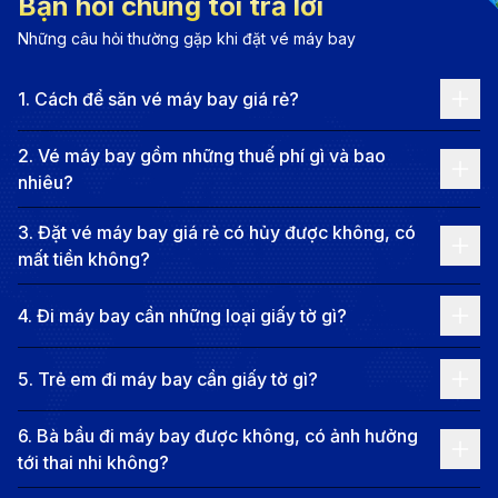
Bạn hỏi chúng tôi trả lời
hòa với các di sản lịch sử, tạo nên một không gian vừa
phát triển, vừa giữ được nét cổ kính.
Những câu hỏi thường gặp khi đặt vé máy bay
Bên cạnh vẻ đẹp thiên nhiên, Denver còn nổi bật với
1
.
Cách để săn vé máy bay giá rẻ?
nền văn hóa đa dạng và phong phú. Các bảo tàng
nghệ thuật nổi tiếng, khu phố nghệ thuật và những
2
.
Vé máy bay gồm những thuế phí gì và bao
quán cà phê độc đáo mang lại cho du khách nhiều cơ
nhiêu?
hội để khám phá những sáng tạo văn hóa đặc sắc.
3
.
Đặt vé máy bay giá rẻ có hủy được không, có
Thành phố cũng được biết đến với các khu chợ nông
mất tiền không?
sản sôi động, những công viên rộng lớn và những
4
.
Đi máy bay cần những loại giấy tờ gì?
không gian thư giãn lý tưởng. Với sự kết hợp hoàn hảo
giữa thiên nhiên, văn hóa và nhịp sống đô thị sôi
5
.
Trẻ em đi máy bay cần giấy tờ gì?
động, Denver chắc chắn sẽ mang đến cho bạn những
trải nghiệm tuyệt vời và đáng nhớ.
6
.
Bà bầu đi máy bay được không, có ảnh hưởng
Thông tin chuyến bay từ Đà Nẵng đi
tới thai nhi không?