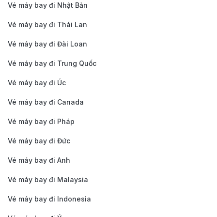
Vé máy bay đi Nhật Bản
Shuttle Bus (Dịch vụ xe đưa đón)
: Một số khách
sạn và dịch vụ xe đưa đón cung cấp các chuyến
Vé máy bay đi Thái Lan
shuttle bus từ sân bay đến trung tâm thành phố.
Vé máy bay đi Đài Loan
Các chuyến xe này có thể được đặt trước và
Vé máy bay đi Trung Quốc
thường có giá rẻ hơn taxi nhưng cần phải đợi một
Vé máy bay đi Úc
thời gian nhất định.
Ride-Sharing (Dịch vụ xe công nghệ như Uber và
Vé máy bay đi Canada
Lyft)
: Hành khách có thể sử dụng các ứng dụng
Vé máy bay đi Pháp
như Uber hoặc Lyft để đặt xe công nghệ từ sân
Vé máy bay đi Đức
bay. Dịch vụ này khá tiện lợi và linh động, giúp bạn
Vé máy bay đi Anh
di chuyển một cách thoải mái và nhanh chóng.
Xe cho thuê (Car Rental)
: Nếu bạn muốn tự lái,
Vé máy bay đi Malaysia
các công ty cho thuê xe tại sân bay cung cấp
Vé máy bay đi Indonesia
nhiều lựa chọn phương tiện.