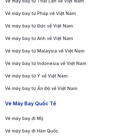
Vé máy bay từ Thái Lan về Việt Nam
ngoài thành phố.
Vé máy bay từ Pháp về Việt Nam
Phương tiện di chuyển từ Sân bay
Vé máy bay từ Đức về Việt Nam
Quốc tế Denver (DEN) về trung tâm
thành phố
Vé máy bay từ Anh về Việt Nam
Vé máy bay từ Malaysia về Việt Nam
Xe buýt (Public Bus)
: Hành khách có thể sử dụng
Vé máy bay từ Indonesia về Việt Nam
các chuyến xe buýt công cộng từ Sân bay Quốc tế
Denver để di chuyển về trung tâm thành phố. Các
Vé máy bay từ Ý về Việt Nam
chuyến xe buýt được vận hành thường xuyên và là
Vé máy bay từ Ấn Độ về Việt Nam
lựa chọn tiết kiệm chi phí.
Vé Máy Bay Quốc Tế
Taxi
: Là phương tiện di chuyển tiện lợi và nhanh
chóng từ sân bay đến trung tâm thành phố. Hành
Vé máy bay đi Mỹ
khách có thể dễ dàng tìm thấy khu vực đón taxi
Vé máy bay đi Hàn Quốc
ngay tại lối ra của nhà ga hành khách.