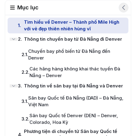
Mục lục
Tìm hiểu về Denver – Thành phố Mile High
1
.
với vẻ đẹp thiên nhiên hùng vĩ
2
.
Thông tin chuyến bay từ Đà Nẵng đi Denver
Chuyến bay phổ biến từ Đà Nẵng đến
2.1
.
Denver
Các hãng hàng không khai thác tuyến Đà
2.2
.
Nẵng – Denver
3
.
Thông tin về sân bay tại Đà Nẵng và Denver
Sân bay Quốc tế Đà Nẵng (DAD) – Đà Nẵng,
3.1
.
Việt Nam
Sân bay Quốc tế Denver (DEN) – Denver,
3.2
.
Colorado, Hoa Kỳ
Phương tiện di chuyển từ Sân bay Quốc tế
4
.