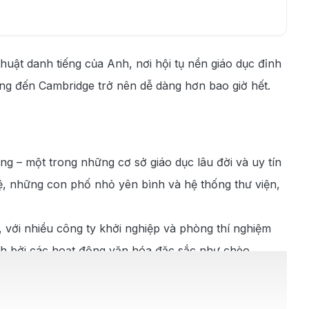
uật danh tiếng của Anh, nơi hội tụ nền giáo dục đỉnh
Nẵng đến Cambridge trở nên dễ dàng hơn bao giờ hết.
g – một trong những cơ sở giáo dục lâu đời và uy tín
ệ, những con phố nhỏ yên bình và hệ thống thư viện,
 với nhiều công ty khởi nghiệp và phòng thí nghiệm
ách bởi các hoạt động văn hóa đặc sắc như chèo
iữa bề dày lịch sử, nền giáo dục đỉnh cao và tinh
 nhà nghiên cứu và du khách từ khắp nơi trên thế giới.