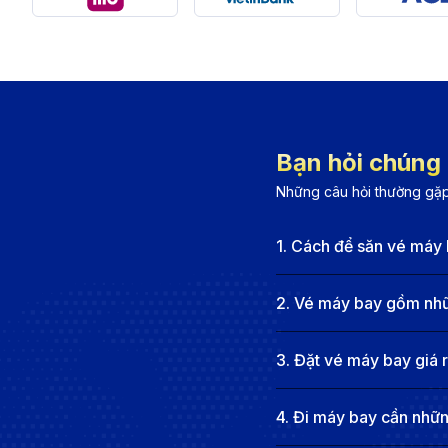
Các hãng hàng không khai thác chặ
Dù không có chuyến bay thẳng, nhiều hãng hàng không
Các hãng hàng không phổ biến
Qatar Airways:
Quá cảnh tại Doha, sau đó nối chu
Bạn hỏi chúng t
rộng rãi, mang đến trải nghiệm bay thoải mái.
Những câu hỏi thường gặp
Emirates:
Bay từ Đà Nẵng qua Dubai trước khi đến L
chọn yêu thích của nhiều hành khách quốc tế.
1
.
Cách để săn vé máy 
British Airways:
Quá cảnh tại London, có các chuy
muốn bay thẳng đến Anh mà không cần quá cảnh t
2
.
Vé máy bay gồm nhữn
KLM Royal Dutch Airlines:
Quá cảnh tại Amsterdam,
3
.
Đặt vé máy bay giá 
thuận tiện hơn.
Vietnam Airlines:
Quá cảnh tại Hà Nội hoặc TP. HC
4
.
Đi máy bay cần những
phong cách phục vụ chuyên nghiệp và ẩm thực đậ