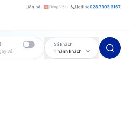
Liên hệ
Hotline
028 7303 6167
Tiếng Việt
ề
Số khách
gày về
1
hành khách