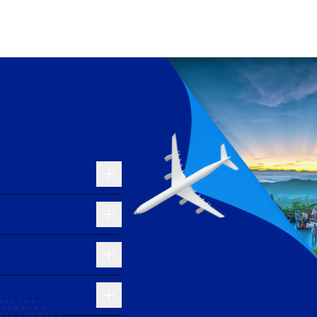
.
 tiếng với dịch vụ cao cấp và không gian ghế ngồi
trí đa dạng và suất ăn chất lượng, Emirates là lựa
 cấp dịch vụ chuyên nghiệp, phù hợp cho những ai
nh hoạt và dịch vụ tiện ích, giúp hành trình trở nên
quốc gia, Vietnam Airlines mang đến sự kết hợp giữa