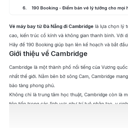
6
.
190 Booking - Điểm bán vé lý tưởng cho mọi h
7
.
Hướng dẫn cách di chuyển tại các sân bay
Vé máy bay từ Đà Nẵng đi Cambridge
là lựa chọn lý 
7.1
.
Di chuyển từ trung tâm Đà Nẵng đến sân ba
cao, kiến trúc cổ kính và không gian thanh bình. Với 
7.2
.
Di chuyển từ sân bay Cambridge (CBG) về t
Hãy để 190 Booking giúp bạn lên kế hoạch và bắt đầu
Giới thiệu về Cambridge
8
.
Điểm đến, ẩm thực và lời khuyên khi đi du lị
Cambridge là một thành phố nổi tiếng của Vương quốc 
8.1
.
Các điểm du lịch nổi tiếng tại Cambridge
nhất thế giới. Nằm bên bờ sông Cam, Cambridge mang v
8.2
.
Ẩm thực đặc sắc tại Cambridge
bảo tàng phong phú.
8.3
.
Lời khuyên khi du lịch Cambridge
Không chỉ là trung tâm học thuật, Cambridge còn là 
tiên tiến trong các lĩnh vực như trí tuệ nhân tạo, y
thuyền trên sông Cam, tham quan các trường đại học l
thần đổi mới đã giúp Cambridge trở thành biểu tượng củ