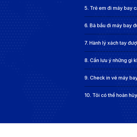
Giá vé máy bay từ Đà Nẵng đi Camb
5
.
Trẻ em đi máy bay cầ
Giá vé trung bình:
Hạng phổ thông: 18 - 25 triệu VN
6
.
Bà bầu đi máy bay đ
Giá vé cao điểm:
Hạng phổ thông: 25 - 35 triệu VND
Các yếu tố ảnh hưởng đến giá vé
7
.
Hành lý xách tay đư
Thời điểm đặt vé:
Đặt sớm (trước 2-3 tháng) giúp ti
8
.
Cần lưu ý những gì k
Hãng hàng không:
Các hãng bay như Singapore Airl
Hành trình bay:
Chuyến bay có 1 điểm quá cảnh (th
9
.
Check in vé máy bay
Ngày bay:
Bay vào giữa tuần thường rẻ hơn so với 
Hành lý và dịch vụ:
Vé không bao gồm hành lý ký g
10
.
Tôi có thể hoàn hủ
Cách săn vé máy bay từ Đà Nẵng đi
Đặt vé sớm:
Giá vé thường rẻ hơn nếu bạn đặt trước
điểm.
Chọn thời điểm bay hợp lý:
Hạn chế bay vào các dị