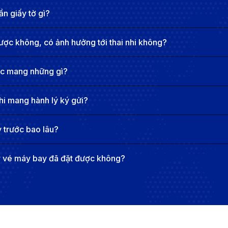
ridge
n giấy tờ gì?
D (khứ hồi), hạng thương gia: 40 - 60 triệu VND (khứ hồi)
ược không, có ảnh hưởng tới thai nhi không?
, hạng thương gia: 70 - 90 triệu VND.
ợc mang những gì?
ết kiệm chi phí hơn so với đặt sát ngày bay.
hi mang hành lý ký gửi?
ines, Qatar Airways, Emirates thường có giá cao hơn so vớ
ường qua Doha, Dubai, Istanbul) sẽ có giá cao hơn so vớ
 trước bao lâu?
cuối tuần.
ửi thường rẻ hơn nhưng sẽ phát sinh chi phí nếu mua thê
y vé máy bay đã đặt được không?
 Cambridge giá rẻ
 từ 2 - 3 tháng so với ngày khởi hành. Tránh đặt sát ngày 
p cao điểm như mùa hè, Giáng sinh, Tết Nguyên Đán hoặc đ