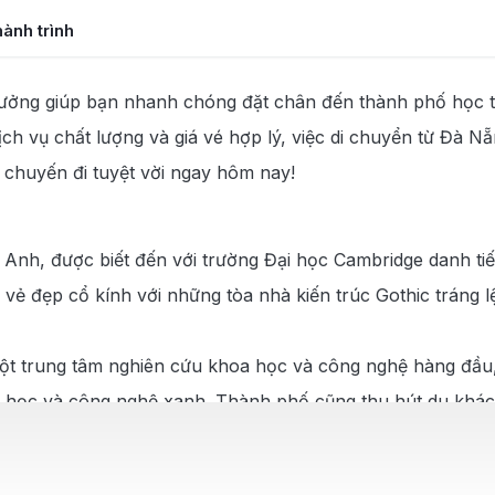
ành trình
tưởng giúp bạn nhanh chóng đặt chân đến thành phố học th
y Đà Nẵng
dịch vụ chất lượng và giá vé hợp lý, việc di chuyển từ Đà 
rung tâm
 chuyến đi tuyệt vời ngay hôm nay!
ch Cambridge
Anh, được biết đến với trường Đại học Cambridge danh tiến
ẻ đẹp cổ kính với những tòa nhà kiến trúc Gothic tráng l
một trung tâm nghiên cứu khoa học và công nghệ hàng đầu,
 sinh học và công nghệ xanh. Thành phố cũng thu hút du kh
ịch sử và khám phá các khu chợ truyền thống. Sự kết hợp g
a tri thức và sáng tạo, là điểm đến lý tưởng cho sinh viên,