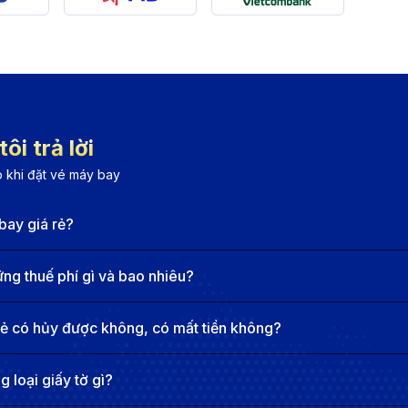
ng từ Đà Nẵng đi Cambridge
 khai thác tuyến bay này với các điểm quá cảnh linh hoạt
yến đến London rồi di chuyển đến Cambridge. Hãng này nổi
ôi trả lời
 khi đặt vé máy bay
ondon, sau đó di chuyển đến Cambridge. Với hệ thống giải 
bay giá rẻ?
ến bay nội địa đến Cambridge. Hãng hàng không này cung
ại nước khác.
g thuế phí gì và bao nhiêu?
 phù hợp với hành khách bay đến Anh. KLM có lịch trình li
rẻ có hủy được không, có mất tiền không?
M trước khi nối chuyến đến châu Âu. Là hãng hàng không 
 loại giấy tờ gì?
m chất Việt Nam.