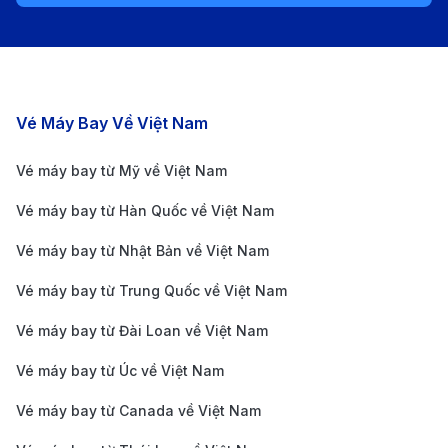
trực tiếp từ sân bay đến trung tâm thành phố St.
Louis, giá vé chỉ khoảng 2.5 USD/lượt, phù hợp với
du khách muốn tiết kiệm chi phí.
Xe buýt
: Một số tuyến xe buýt công cộng hoạt
Các chặng bay nổi bật
Vé Máy Bay Về Việt Nam
động từ sân bay đến các khu vực trong thành phố,
Vé máy bay từ Mỹ về Việt Nam
giá vé rẻ nhưng thời gian di chuyển lâu hơn.
Xe công nghệ
: Dịch vụ như Uber, Lyft có sẵn tại
Vé máy bay từ Hàn Quốc về Việt Nam
sân bay, chi phí linh hoạt tùy vào thời điểm đặt xe
Vé máy bay từ Nhật Bản về Việt Nam
và khoảng cách di chuyển.
Vé máy bay từ Trung Quốc về Việt Nam
Thuê xe tự lái
: Nhiều quầy dịch vụ cho thuê xe
Vé máy bay từ Đài Loan về Việt Nam
ngay tại sân bay, phù hợp với du khách muốn chủ
động lịch trình khám phá St. Louis.
Vé máy bay từ Úc về Việt Nam
Yếu tố ảnh hưởng đến giá vé máy
Vé máy bay từ Canada về Việt Nam
bay từ Đà Lạt đi St. Louis