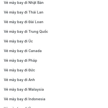
Vé máy bay đi Nhật Bản
giá, ưu đãi theo mùa hoặc sự kiện đặc biệt có thể
Vé máy bay đi Thái Lan
giúp vé rẻ hơn.
Thời gian khởi hành
: Chuyến bay vào sáng sớm
Vé máy bay đi Đài Loan
hoặc đêm khuya thường có giá thấp hơn giờ cao
Vé máy bay đi Trung Quốc
điểm.
Vé máy bay đi Úc
Nắm rõ những yếu tố này giúp bạn dễ dàng săn vé
Vé máy bay đi Canada
máy bay từ Đà Lạt đi St. Louis với giá tốt nhất.
Cách săn vé máy bay từ Đà Lạt đi
Vé máy bay đi Pháp
St. Louis - Lambert giá rẻ
Vé máy bay đi Đức
Đặt vé sớm
: Mua vé trước 2 – 3 tháng giúp có
Vé máy bay đi Anh
nhiều lựa chọn giá tốt hơn.
Vé máy bay đi Malaysia
Tránh mùa cao điểm
: Bay vào mùa thấp điểm
Vé máy bay đi Indonesia
hoặc giữa tuần giúp tiết kiệm chi phí.