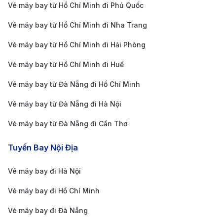
Vé máy bay từ Hồ Chí Minh đi Phú Quốc
Bạn đang tìm một địa chỉ đặt vé máy bay uy tín, giá
Vé máy bay từ Hồ Chí Minh đi Nha Trang
tốt?
190 Booking
là lựa chọn lý tưởng với nhiều ưu
điểm vượt trội.
Vé máy bay từ Hồ Chí Minh đi Hải Phòng
Giá vé cạnh tranh
: Cung cấp giá vé tốt từ nhiều
Vé máy bay từ Hồ Chí Minh đi Huế
hãng hàng không, giúp bạn dễ dàng so sánh và lựa
Vé máy bay từ Đà Nẵng đi Hồ Chí Minh
chọn.
Vé máy bay từ Đà Nẵng đi Hà Nội
Hỗ trợ 24/7
: Đội ngũ chuyên viên sẵn sàng giải đáp
mọi thắc mắc, hỗ trợ đặt vé nhanh chóng và chính
Vé máy bay từ Đà Nẵng đi Cần Thơ
xác.
Tuyến Bay Nội Địa
Đa dạng phương thức thanh toán
: Chấp nhận
nhiều hình thức thanh toán, tiện lợi và an toàn.
Vé máy bay đi Hà Nội
Thông tin minh bạch
: Cập nhật chi tiết giá vé, lịch
Vé máy bay đi Hồ Chí Minh
bay và điều kiện hoàn/hủy giúp khách hàng yên
Vé máy bay đi Đà Nẵng
tâm đặt vé.