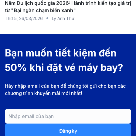
Sân bay quốc tế St. Louis Lambert (STL) là sân bay
Năm Du lịch quốc gia 2026: Hành trình kiến tạo giá trị
từ "Đại ngàn chạm biển xanh"
chính phục vụ khu vực St. Louis, bang Missouri. Đây
Thứ 5
,
26/03/2026
Lý Anh Thư
là trung tâm hàng không quan trọng của miền Trung
Tây nước Mỹ, kết nối St. Louis với nhiều thành phố
lớn trong nước và quốc tế.
Bạn muốn tiết kiệm đến
Sân bay có hai nhà ga hiện đại, cung cấp đầy đủ tiện
nghi như khu mua sắm, nhà hàng, phòng chờ cao cấp
50% khi đặt vé máy bay?
và các dịch vụ hỗ trợ hành khách.
Cách di chuyển từ sân bay St. Louis Lambert
Hãy nhập email của bạn để chúng tôi gửi cho bạn các
đến trung tâm thành phố
chương trình khuyến mãi mới nhất!
Taxi
: Phương tiện nhanh chóng và tiện lợi nhất,
thời gian di chuyển khoảng 20 - 30 phút, giá cước
dao động từ 40 - 60 USD/chuyến.
Tàu điện MetroLink
: Tuyến tàu Red Line kết nối
Đăng ký