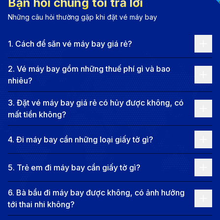
Bạn hỏi chúng tôi trả lời
lộ trình bay.
Những câu hỏi thường gặp khi đặt vé máy bay
Dưới đây là một số chặng bay phổ biến:
Đà Lạt - TP.HCM - Hong Kong - San Francisco -
1
.
Cách để săn vé máy bay giá rẻ?
St. Louis
: Cathay Pacific khai thác chặng bay từ
2
.
Vé máy bay gồm những thuế phí gì và bao
TP.HCM đến Hong Kong, sau đó United Airlines
nhiêu?
tiếp tục hành trình từ Hong Kong đến St. Louis với
3
.
Đặt vé máy bay giá rẻ có hủy được không, có
điểm dừng tại San Francisco.
mất tiền không?
Đà Lạt - TP.HCM - Tokyo - Denver - St. Louis
:
ANA kết hợp cùng United Airlines khai thác lộ trình
4
.
Đi máy bay cần những loại giấy tờ gì?
này với điểm dừng tại Tokyo và Denver trước khi
đến St. Louis.
5
.
Trẻ em đi máy bay cần giấy tờ gì?
Đà Lạt - TP.HCM - Tokyo - Dallas - St. Louis
:
6
.
Bà bầu đi máy bay được không, có ảnh hưởng
Japan Airlines khai thác chuyến bay từ TP.HCM
tới thai nhi không?
đến Tokyo, sau đó American Airlines tiếp tục hành