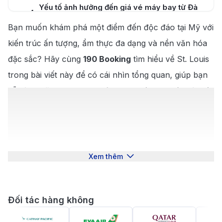
Yếu tố ảnh hưởng đến giá vé máy bay từ Đà
4
.
Lạt đi St. Louis
Bạn muốn khám phá một điểm đến độc đáo tại Mỹ với
Cách săn vé máy bay từ Đà Lạt đi St. Louis -
5
.
kiến trúc ấn tượng, ẩm thực đa dạng và nền văn hóa
Lambert giá rẻ
đặc sắc? Hãy cùng
5 lý do nên đặt vé máy bay từ Đà Lạt đi St.
190 Booking
tìm hiểu về St. Louis
6
.
Louis tại 190 Booking
trong bài viết này để có cái nhìn tổng quan, giúp bạn
7
.
Kinh nghiệm du lịch St. Louis từ Đà Lạt
dễ dàng đặt
vé máy bay từ Đà Lạt đi St. Louis
với giá
tốt nhất.
7.1
.
Thời điểm lý tưởng để du lịch St. Louis
St. Louis – Thành phố lịch sử của
7.2
.
Ẩm thực đặc trưng tại St. Louis
bang Missouri
7.3
.
Địa điểm nổi bật không thể bỏ qua
Xem thêm
St. Louis là một thành phố sôi động nằm bên bờ sông
Mississippi, nơi giao thoa giữa lịch sử và hiện đại.
Thành phố này nổi bật với kiến trúc ấn tượng, nền
Đối tác hàng không
văn hóa đa dạng và bầu không khí thân thiện, thu hút