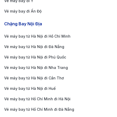
Vé máy bay đi Ý
Săn khuyến mãi
: Theo dõi các chương trình giảm
giá từ hãng bay và
190 Booking
.
Vé máy bay đi Ấn Độ
Chọn chuyến bay quá cảnh
: Bay có điểm dừng
Chặng Bay Nội Địa
thường rẻ hơn chuyến bay ít điểm dừng.
Bay vào khung giờ thấp điểm
: Các chuyến sáng
Vé máy bay từ Hà Nội đi Hồ Chí Minh
sớm hoặc khuya thường có giá rẻ hơn.
Vé máy bay từ Hà Nội đi Đà Nẵng
So sánh giá vé
: Sử dụng công cụ tìm kiếm để chọn
Vé máy bay từ Hà Nội đi Phú Quốc
hành trình có giá tốt nhất.
Vé máy bay từ Hà Nội đi Nha Trang
Đăng ký nhận tin ưu đãi
: Nhận thông báo khuyến
mãi từ
190 Booking
để không bỏ lỡ cơ hội.
Vé máy bay từ Hà Nội đi Cần Thơ
Lên kế hoạch hợp lý giúp bạn dễ dàng đặt
vé máy
Vé máy bay từ Hà Nội đi Huế
bay từ Đà Lạt đi St. Louis
với chi phí tiết kiệm.
Vé máy bay từ Hồ Chí Minh đi Hà Nội
5 lý do nên đặt vé máy bay từ Đà
Lạt đi St. Louis tại 190 Booking
Vé máy bay từ Hồ Chí Minh đi Đà Nẵng