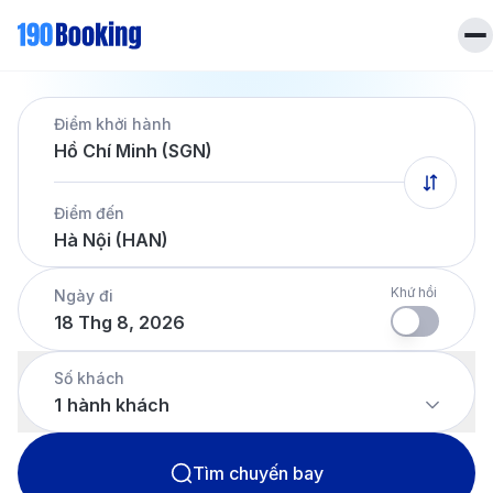
Trang chủ
Điểm khởi hành
Vé máy bay
Hồ Chí Minh (SGN)
Tin tức
Khách sạn
Điểm đến
Dịch vụ
Hà Nội (HAN)
Tin tức
Liên hệ
Hotline
028 7303 6167
Khứ hồi
Ngày đi
18 Thg 8, 2026
Tiếng Việt
Số khách
1
hành khách
Tìm chuyến bay