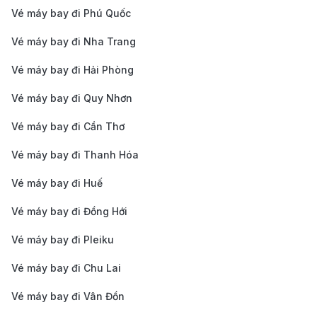
Vé máy bay đi Phú Quốc
Nhiều ưu đãi hấp dẫn
: Thường xuyên có chương
trình khuyến mãi, giúp bạn tiết kiệm chi phí di
Vé máy bay đi Nha Trang
chuyển.
Vé máy bay đi Hải Phòng
Đặt
vé máy bay từ Đà Lạt đi St. Louis
tại
190 Booking
Vé máy bay đi Quy Nhơn
để có hành trình thuận lợi và tiết kiệm nhất.
Kinh nghiệm du lịch St. Louis từ Đà
Vé máy bay đi Cần Thơ
Lạt
Vé máy bay đi Thanh Hóa
Vé máy bay đi Huế
St. Louis không chỉ là trung tâm kinh tế và văn hóa
quan trọng của bang Missouri mà còn là điểm đến du
Vé máy bay đi Đồng Hới
lịch hấp dẫn với những công trình kiến trúc độc đáo,
Vé máy bay đi Pleiku
công viên xanh mát và nền ẩm thực phong phú. Dưới
Vé máy bay đi Chu Lai
đây là một số kinh nghiệm hữu ích dành cho bạn khi
Vé máy bay đi Vân Đồn
du lịch St. Louis từ Đà Lạt.