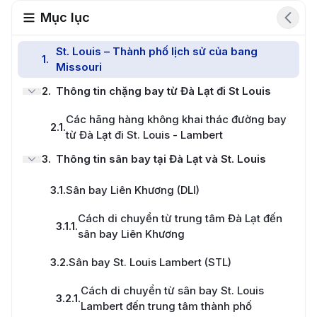
Mục lục
St. Louis – Thành phố lịch sử của bang
1
.
Missouri
2
.
Thông tin chặng bay từ Đà Lạt đi St Louis
Các hãng hàng không khai thác đường bay
2.1
.
từ Đà Lạt đi St. Louis - Lambert
3
.
Thông tin sân bay tại Đà Lạt và St. Louis
3.1
.
Sân bay Liên Khương (DLI)
Cách di chuyển từ trung tâm Đà Lạt đến
3.1.1
.
sân bay Liên Khương
3.2
.
Sân bay St. Louis Lambert (STL)
Cách di chuyển từ sân bay St. Louis
3.2.1
.
Lambert đến trung tâm thành phố