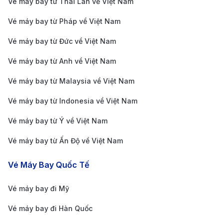
Vé máy bay từ Thái Lan về Việt Nam
Thời điểm đặt vé
: Đặt vé sớm giúp có giá tốt hơn,
Vé máy bay từ Pháp về Việt Nam
trong khi đặt sát ngày bay thường giá cao.
Vé máy bay từ Đức về Việt Nam
Mùa du lịch
: Mùa cao điểm du lịch hoặc dịp lễ, Tết
thường khiến giá vé tăng do nhu cầu lớn.
Vé máy bay từ Anh về Việt Nam
Hãng hàng không
: Mỗi hãng có chính sách giá
Vé máy bay từ Malaysia về Việt Nam
khác nhau, các hãng bay truyền thống thường có
Vé máy bay từ Indonesia về Việt Nam
giá cao hơn hãng giá rẻ.
Vé máy bay từ Ý về Việt Nam
Hành trình bay
: Các chuyến bay quá cảnh nhiều
chặng có thể rẻ hơn so với chuyến bay ít điểm
Vé máy bay từ Ấn Độ về Việt Nam
dừng.
Vé Máy Bay Quốc Tế
Loại vé và hạng ghế
: Vé hạng thương gia hoặc
hạng phổ thông linh hoạt có giá cao hơn vé hạng
Vé máy bay đi Mỹ
phổ thông tiết kiệm.
Vé máy bay đi Hàn Quốc
Chính sách khuyến mãi
: Các chương trình giảm