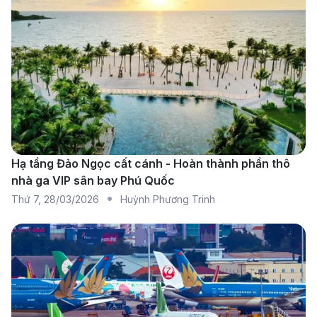
ngồi rộng rãi, suất ăn đa dạng và hành lý ký gửi
miễn phí tùy hạng vé. Hãng khai thác nhiều chặng
nội địa từ Đà Lạt đến Hà Nội, TP. Hồ Chí Minh,
giúp hành khách dễ dàng nối chuyến quốc tế.
Korean Air:
Một trong những hãng hàng không
hàng đầu châu Á, nổi bật với đội bay hiện đại, dịch
vụ cao cấp và hệ thống giải trí phong phú. Hành
khách sẽ quá cảnh tại sân bay Incheon (ICN), nơi
Hạ tầng Đảo Ngọc cất cánh - Hoàn thành phần thô
nhà ga VIP sân bay Phú Quốc
được đánh giá là một trong những sân bay hàng
Thứ 7
,
28/03/2026
Huỳnh Phương Trinh
đầu thế giới. Sân bay có cơ sở vật chất tiện nghi và
quy trình làm thủ tục nhanh chóng.
Delta Air Lines:
Hãng hàng không lớn của Mỹ với
mạng lưới bay rộng khắp được đánh giá cao về
chất lượng phục vụ. Đặc biệt, trên các chuyến bay