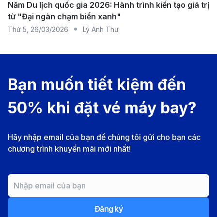
với trung tâm Đà Lạt, phù hợp với hành khách có
Năm Du lịch quốc gia 2026: Hành trình kiến tạo giá trị
từ "Đại ngàn chạm biển xanh"
thời gian linh hoạt.
Thứ 5
,
26/03/2026
Lý Anh Thư
Xe đưa đón sân bay
: Một số khách sạn lớn và
công ty du lịch tại Đà Lạt cung cấp dịch vụ xe đưa
đón sân bay, giúp hành khách có lựa chọn di
chuyển tiện lợi và thoải mái hơn.
Bạn muốn tiết kiệm đến
Sân bay quốc tế Minneapolis-Saint Paul
50% khi đặt vé máy bay?
(MSP)
Sân bay quốc tế Minneapolis-Saint Paul (Minneapolis-
Hãy nhập email của bạn để chúng tôi gửi cho bạn các
Saint Paul International Airport - MSP) là trung tâm
chương trình khuyến mãi mới nhất!
hàng không quan trọng của khu vực Minneapolis –
Saint Paul, cách trung tâm thành phố khoảng 16 km.
Là một trong những sân bay bận rộn nhất vùng Trung
Tây nước Mỹ.
Đăng ký