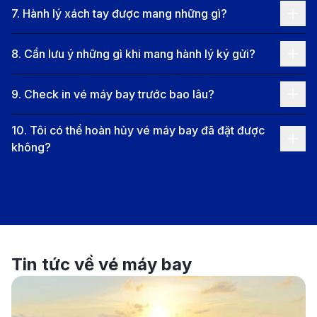
7
.
Hành lý xách tay được mang những gì?
cuối là Minneapolis.
Đà Lạt - Hà Nội - Seoul - Minneapolis:
Korean Air
8
.
Cần lưu ý những gì khi mang hành lý ký gửi?
và Delta Air Lines khai thác chặng bay này với
điểm dừng tại Seoul trước khi đến điểm cuối là
9
.
Check in vé máy bay trước bao lâu?
Minneapolis.
Các hãng hàng không khai thác tuyến bay
10
.
Tôi có thể hoàn hủy vé máy bay đã đặt được
không?
Đà Lạt - Minneapolis
Dưới đây là các hãng hàng không khai thác chuyến
bay từ Đà Lạt đến Minneapolis, mang đến nhiều lựa
chọn cho hành khách:
Vietnam Airlines:
Hãng hàng không quốc gia Việt
Tin tức về vé máy bay
Nam với chất lượng dịch vụ được công nhận đạt
chuẩn, mang đến trải nghiệm bay thoải mái với ghế