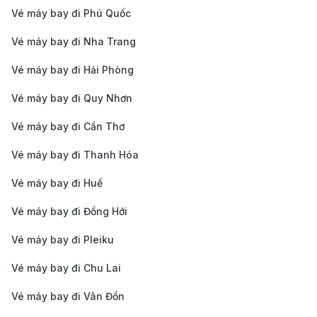
Đà Lạt đi Minneapolis
Vé máy bay đi Phú Quốc
Hành trình từ Đà Lạt đi Minneapolis kéo dài nhiều giờ
Vé máy bay đi Nha Trang
và có nhiều điểm quá cảnh, vì vậy bạn cần lưu ý một
Vé máy bay đi Hải Phòng
số điều quan trọng để có chuyến đi thuận lợi.
Vé máy bay đi Quy Nhơn
Kiểm tra chính sách hành lý của hãng hàng
không
Vé máy bay đi Cần Thơ
Vé máy bay đi Thanh Hóa
Mỗi hãng hàng không có quy định khác nhau về
hành lý xách tay và ký gửi.
Vé máy bay đi Huế
Hành lý xách tay thường giới hạn từ 7 - 12kg, còn
Vé máy bay đi Đồng Hới
hành lý ký gửi dao động từ 20 - 32kg tùy vào hạng
Vé máy bay đi Pleiku
vé.
Vé máy bay đi Chu Lai
Nếu mang theo hành lý vượt mức quy định, bạn
nên mua thêm hành lý ký gửi trước để tránh phí
Vé máy bay đi Vân Đồn
phát sinh tại sân bay.