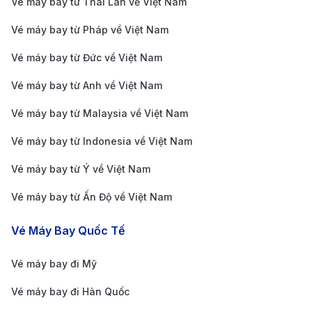
Vé máy bay từ Thái Lan về Việt Nam
chóng.
Xe buýt công cộng:
Tiết kiệm tối đa với giá chỉ
Vé máy bay từ Pháp về Việt Nam
2.00 – 2.50 USD. Tuy nhiên, thời gian chờ có thể
Vé máy bay từ Đức về Việt Nam
lâu hơn, thích hợp cho những ai không vội vàng.
Vé máy bay từ Anh về Việt Nam
Thuê xe tự lái:
Tự do khám phá thành phố và
Vé máy bay từ Malaysia về Việt Nam
vùng lân cận, giá thuê từ 40 – 100 USD/ngày. Các
hãng lớn như Hertz, Enterprise, Avis cung cấp
Vé máy bay từ Indonesia về Việt Nam
nhiều dòng xe phù hợp với nhu cầu.
Vé máy bay từ Ý về Việt Nam
Kinh nghiệm đặt vé máy bay từ Đà
Vé máy bay từ Ấn Độ về Việt Nam
Lạt đi Minneapolis
Vé Máy Bay Quốc Tế
Để săn được
vé máy bay từ Đà Lạt đi Minneapolis
với
giá tốt nhất, du khách cần lưu ý những điều sau:
Vé máy bay đi Mỹ
Đặt vé sớm
: Mua vé trước ngày khởi hành từ 1-3
Vé máy bay đi Hàn Quốc
tháng giúp bạn có nhiều lựa chọn và giá tốt hơn.