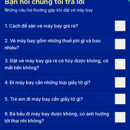
Bạn hỏi chúng tôi trả lời
Hiện tại, chưa có chuyến bay thẳng từ Đà Lạt đến
Những câu hỏi thường gặp khi đặt vé máy bay
Minneapolis, vì vậy hành khách cần bay nối chuyến
1
.
Cách để săn vé máy bay giá rẻ?
đến các thành phố lớn trước khi đến điểm đến cuối
cùng. Tùy vào hãng hàng không và hành trình cụ thể,
2
.
Vé máy bay gồm những thuế phí gì và bao
thời gian di chuyển có thể kéo dài từ 20 đến 40 giờ,
nhiêu?
bao gồm cả thời gian chờ nối chuyến.
3
.
Đặt vé máy bay giá rẻ có hủy được không, có
Việc lựa chọn chuyến bay phù hợp sẽ giúp bạn tối ưu
mất tiền không?
thời gian và chi phí, đồng thời có hành trình thuận lợi
hơn. Dưới đây là một số tuyến bay phổ biến từ Đà Lạt
4
.
Đi máy bay cần những loại giấy tờ gì?
đi Minneapolis, giúp bạn dễ dàng so sánh và đưa ra
5
.
Trẻ em đi máy bay cần giấy tờ gì?
lựa chọn phù hợp với nhu cầu của mình.
Đà Lạt - TP. Hồ Chí Minh - Seoul - Minneapolis:
6
.
Bà bầu đi máy bay được không, có ảnh hưởng
Korean Air và Delta Air Lines khai thác chặng bay
tới thai nhi không?
này với điểm dừng tại Seoul trước khi đến điểm