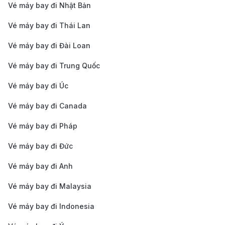
Vé máy bay đi Nhật Bản
Với 190 Booking, bạn có thể dễ dàng theo dõi giá
Vé máy bay đi Thái Lan
vé và đặt trước để tối ưu chi phí.
Linh hoạt về thời gian
: Tránh bay vào mùa cao
Vé máy bay đi Đài Loan
điểm, cuối tuần hoặc ngày lễ. Thay vào đó, chọn
Vé máy bay đi Trung Quốc
các chuyến bay vào giữa tuần hoặc khung giờ ít
Vé máy bay đi Úc
phổ biến để có mức giá tốt hơn.
Vé máy bay đi Canada
Đăng ký nhận thông tin khuyến mãi
: Theo dõi và
đăng ký nhận email từ 190 Booking để cập nhật
Vé máy bay đi Pháp
nhanh chóng các ưu đãi hấp dẫn từ nhiều hãng
Vé máy bay đi Đức
hàng không.
Vé máy bay đi Anh
Xem xét các hãng hàng không giá rẻ
: Các hãng
Vé máy bay đi Malaysia
giá rẻ thường có vé thấp hơn, nhưng hãy kiểm tra
kỹ các dịch vụ đi kèm để tránh chi phí phát sinh.
Vé máy bay đi Indonesia
Với 190 Booking, bạn có thể xem chi tiết các loại vé