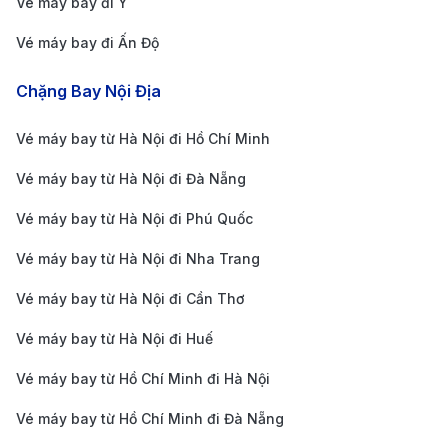
Vé máy bay đi Ý
và lựa chọn phương án phù hợp nhất.
Vé máy bay đi Ấn Độ
Đặt vé máy bay từ Đà Lạt đi Minneapolis vào mùa
thấp điểm du lịch:
Rơi vào mùa đông, từ tháng 11
Chặng Bay Nội Địa
đến tháng 3. Đây là thời điểm thành phố có thời tiết
Vé máy bay từ Hà Nội đi Hồ Chí Minh
lạnh giá, tuyết rơi dày, nhiệt độ có thể xuống dưới
Vé máy bay từ Hà Nội đi Đà Nẵng
-10°C, khiến lượng du khách giảm đáng kể.
Bay thông minh, tiết kiệm tối đa
Vé máy bay từ Hà Nội đi Phú Quốc
cùng 190 Booking
Vé máy bay từ Hà Nội đi Nha Trang
190 Booking là đại lý vé máy bay uy tín hàng đầu Việt
Vé máy bay từ Hà Nội đi Cần Thơ
Nam, cung cấp mức giá cạnh tranh cùng nhiều ưu đãi
Vé máy bay từ Hà Nội đi Huế
và tiện ích hấp dẫn. Dưới đây là 5 lý do bạn nên chọn
Vé máy bay từ Hồ Chí Minh đi Hà Nội
190 Booking để có ngay tấm
vé máy bay từ Đà Lạt đi
Vé máy bay từ Hồ Chí Minh đi Đà Nẵng
Minneapolis