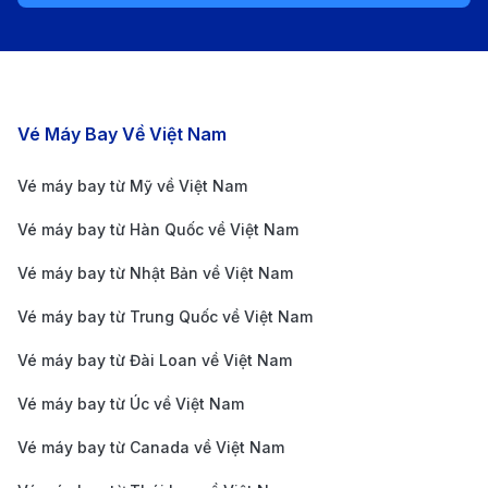
Cách di chuyển từ sân bay Minneapolis đến trung
tâm thành phố
Tàu điện Light Rail Transit (LRT):
Giải pháp nhanh
chóng, tiết kiệm với giá vé chỉ 2.00 – 2.50 USD. Mất
Các chặng bay nổi bật
Vé Máy Bay Về Việt Nam
25 – 30 phút để vào trung tâm, tàu chạy khoảng 10
– 15 phút/chuyến, thuận tiện cho mọi hành khách.
Vé máy bay từ Mỹ về Việt Nam
Taxi:
Lựa chọn tiện lợi, di chuyển thẳng đến trung
Vé máy bay từ Hàn Quốc về Việt Nam
tâm trong khoảng 20 – 30 phút. Giá cước dao động
Vé máy bay từ Nhật Bản về Việt Nam
30 – 50 USD, có sẵn tại các điểm đón khách ở sân
Vé máy bay từ Trung Quốc về Việt Nam
bay.
Xe công nghệ (Uber/Lyft):
Linh hoạt, đặt xe dễ
Vé máy bay từ Đài Loan về Việt Nam
dàng qua ứng dụng. Giá cước khoảng 25 – 45 USD,
Vé máy bay từ Úc về Việt Nam
thay đổi tùy thời điểm và loại xe. Phù hợp cho
Vé máy bay từ Canada về Việt Nam
nhóm khách hoặc những ai muốn di chuyển nhanh