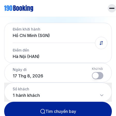
Trang chủ
Điểm khởi hành
Vé máy bay
Hồ Chí Minh (SGN)
Tin tức
Khách sạn
Điểm đến
Dịch vụ
Hà Nội (HAN)
Tin tức
Liên hệ
Hotline
028 7303 6167
Khứ hồi
Ngày đi
17 Thg 8, 2026
Tiếng Việt
Số khách
1
hành khách
Tìm chuyến bay