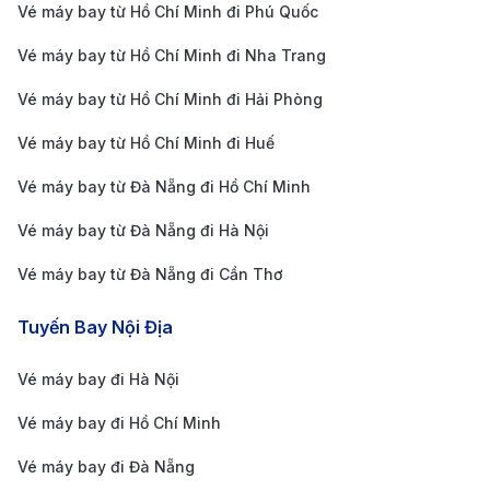
Giá vé ưu đãi
: Cung cấp mức giá cạnh tranh, giúp
Vé máy bay từ Hồ Chí Minh đi Phú Quốc
bạn tiết kiệm chi phí tối đa.
Vé máy bay từ Hồ Chí Minh đi Nha Trang
Hỗ trợ 24/7
: Đội ngũ tư vấn luôn sẵn sàng giải đáp
Vé máy bay từ Hồ Chí Minh đi Hải Phòng
mọi thắc mắc và hỗ trợ đặt vé nhanh chóng.
Vé máy bay từ Hồ Chí Minh đi Huế
Nhiều ưu đãi hấp dẫn
: Thường xuyên cập nhật các
chương trình khuyến mãi, giảm giá dành cho khách
Vé máy bay từ Đà Nẵng đi Hồ Chí Minh
hàng.
Vé máy bay từ Đà Nẵng đi Hà Nội
Phương thức thanh toán linh hoạt
: Chấp nhận
Vé máy bay từ Đà Nẵng đi Cần Thơ
nhiều hình thức thanh toán an toàn và tiện lợi.
Giao diện đặt vé dễ sử dụng
: Website và ứng dụng
Tuyến Bay Nội Địa
thân thiện, giúp bạn dễ dàng tìm kiếm, so sánh giá
Vé máy bay đi Hà Nội
và đặt
vé máy bay từ Đà Lạt đi Minneapolis
Vé máy bay đi Hồ Chí Minh
nhanh chóng.
Những lưu ý khi đặt vé máy bay từ
Vé máy bay đi Đà Nẵng