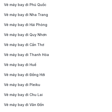
tưởng khi các hãng còn nhiều ghế trống và giá vé
Vé máy bay đi Phú Quốc
chưa bị tăng cao.
Vé máy bay đi Nha Trang
Chọn giờ bay linh hoạt:
Các chuyến bay vào sáng
Vé máy bay đi Hải Phòng
sớm hoặc đêm muộn thường có giá rẻ hơn so với
Vé máy bay đi Quy Nhơn
những khung giờ cao điểm. Nếu không quan trọng
về thời gian, lựa chọn các chuyến bay vào giờ này
Vé máy bay đi Cần Thơ
sẽ giúp bạn tiết kiệm được khá nhiều chi phí.
Vé máy bay đi Thanh Hóa
Chú ý đến hành lý
: Hãy kiểm tra kỹ các quy định
Vé máy bay đi Huế
về hành lý xách tay và hành lý ký gửi của hãng
Vé máy bay đi Đồng Hới
hàng không để tránh các khoản phí phát sinh
không mong muốn, đặc biệt khi bay với các hãng
Vé máy bay đi Pleiku
hàng không giá rẻ.
Vé máy bay đi Chu Lai
Cẩm nang du lịch Kuala Lumpur
Vé máy bay đi Vân Đồn
cùng 190 Booking