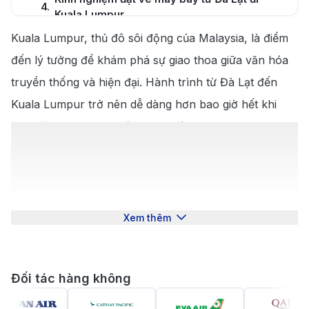
4
.
Kuala Lumpur
Cẩm nang du lịch Kuala Lumpur cùng 190
Kuala Lumpur, thủ đô sôi động của Malaysia, là điểm
5
.
Booking
đến lý tưởng để khám phá sự giao thoa giữa văn hóa
5.1
.
Thời điểm lý tưởng để du lịch Kuala Lumpur
truyền thống và hiện đại. Hành trình từ Đà Lạt đến
Kuala Lumpur trở nên dễ dàng hơn bao giờ hết khi
5.2
.
Tham quan các địa điểm nổi tiếng
bạn đặt
vé máy bay từ Đà Lạt đi Kuala Lumpur
tại
5.3
.
Thưởng thức ẩm thực tại Kuala Lumpur
190 Booking
. Với nhiều lựa chọn chuyến bay linh hoạt
và mức giá cạnh tranh, 190 Booking luôn sẵn sàng
đồng hành cùng bạn trong hành trình khám phá tháp
đôi Petronas, phố ẩm thực Jalan Alor, và nhiều địa
Xem thêm
danh nổi tiếng khác.
Giới thiệu về Kuala Lumpur
Đối tác hàng không
Kuala Lumpur, thủ đô của Malaysia, là một thành phố