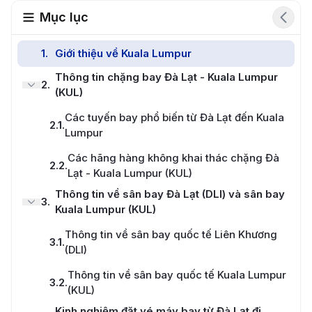
Mục lục
1
.
Giới thiệu về Kuala Lumpur
Thông tin chặng bay Đà Lạt - Kuala Lumpur
2
.
(KUL)
Các tuyến bay phổ biến từ Đà Lạt đến Kuala
2.1
.
Lumpur
Các hãng hàng không khai thác chặng Đà
2.2
.
Lạt - Kuala Lumpur (KUL)
Thông tin về sân bay Đà Lạt (DLI) và sân bay
3
.
Kuala Lumpur (KUL)
Thông tin về sân bay quốc tế Liên Khương
3.1
.
(DLI)
Thông tin về sân bay quốc tế Kuala Lumpur
3.2
.
(KUL)
Kinh nghiệm đặt vé máy bay từ Đà Lạt đi