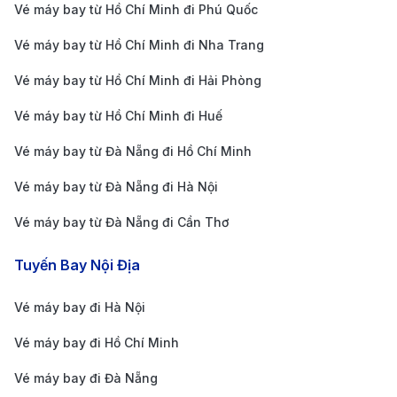
Kinh nghiệm đặt vé máy bay từ Đà
Vé máy bay từ Hồ Chí Minh đi Phú Quốc
Lạt đi Kuala Lumpur
Vé máy bay từ Hồ Chí Minh đi Nha Trang
Để có được chuyến bay tiết kiệm và thuận lợi từ Đà
Vé máy bay từ Hồ Chí Minh đi Hải Phòng
Lạt đến Kuala Lumpur, bạn cần lưu ý một số kinh
Vé máy bay từ Hồ Chí Minh đi Huế
nghiệm sau:
Vé máy bay từ Đà Nẵng đi Hồ Chí Minh
Theo dõi chương trình khuyến mãi:
Các hãng
hàng không thường xuyên tổ chức các đợt giảm
Vé máy bay từ Đà Nẵng đi Hà Nội
giá vào các dịp lễ hoặc mùa thấp điểm. Bạn có thể
Vé máy bay từ Đà Nẵng đi Cần Thơ
dễ dàng so sánh giá vé từ nhiều hãng thông qua
Tuyến Bay Nội Địa
các ứng dụng, giúp chọn lựa chuyến bay phù hợp
với ngân sách và kế hoạch của mình, đồng thời
Vé máy bay đi Hà Nội
không bỏ lỡ các ưu đãi đặc biệt.
Vé máy bay đi Hồ Chí Minh
Đặt vé trước 1-2 tháng:
Để có giá vé tốt, bạn nên
Vé máy bay đi Đà Nẵng
đặt vé trước khoảng 1-2 tháng. Đây là thời điểm lý