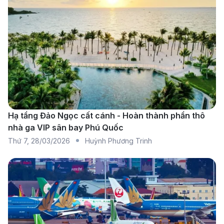
nhiều hãng hàng không uy tín khai thác, như
VietJet Air, Vietnam Airlines, Malaysia Airlines,…
Điều này giúp hành khách có thêm nhiều lựa chọn
linh hoạt về giờ bay và mức giá.
Các hãng hàng không khai thác chặng Đà
Lạt - Kuala Lumpur (KUL)
AirAsia
: Là hãng hàng không giá rẻ nổi tiếng,
Hạ tầng Đảo Ngọc cất cánh - Hoàn thành phần thô
nhà ga VIP sân bay Phú Quốc
AirAsia cung cấp chuyến bay thẳng từ Đà Lạt đến
Thứ 7
,
28/03/2026
Huỳnh Phương Trinh
Kuala Lumpur. Đây là lựa chọn lý tưởng cho hành
khách muốn tiết kiệm thời gian và tận hưởng dịch
vụ giá cả phải chăng.
Vietnam Airlines
: Là hãng hàng không quốc gia
Việt Nam, Vietnam Airlines khai thác các chuyến