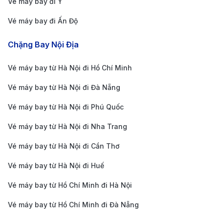
biến với 24 chuyến/ngày, kết nối sân bay đến KL
Vé máy bay đi Ý
Sentral và khu vực Utama. Thời gian di chuyển
Vé máy bay đi Ấn Độ
khoảng 1 giờ 15 phút, với giá vé cực kỳ hợp lý từ 6-
Chặng Bay Nội Địa
11 MYR (khoảng 35,000 - 65,000 VND). Chuyến
đầu tiên lúc khoảng 4:45 sáng và kết thúc vào
Vé máy bay từ Hà Nội đi Hồ Chí Minh
10:45 tối, phù hợp cho du khách có ngân sách hạn
Vé máy bay từ Hà Nội đi Đà Nẵng
chế.
Vé máy bay từ Hà Nội đi Phú Quốc
Taxi:
Lựa chọn tối ưu cho nhóm hành khách từ 3-
4 người trở lên, hành lý nhiều với mong muốn di
Vé máy bay từ Hà Nội đi Nha Trang
chuyển nhanh chóng và riêng tư. Thời gian di
Vé máy bay từ Hà Nội đi Cần Thơ
chuyển từ 50-60 phút, giá cước dao động 97-120
Vé máy bay từ Hà Nội đi Huế
MYR (khoảng 555,000 - 685,000 VND), phụ thuộc
Vé máy bay từ Hồ Chí Minh đi Hà Nội
vào hãng xe và khoảng cách. Taxi mang đến sự
thoải mái và tiện lợi tối đa cho hành khách.
Vé máy bay từ Hồ Chí Minh đi Đà Nẵng