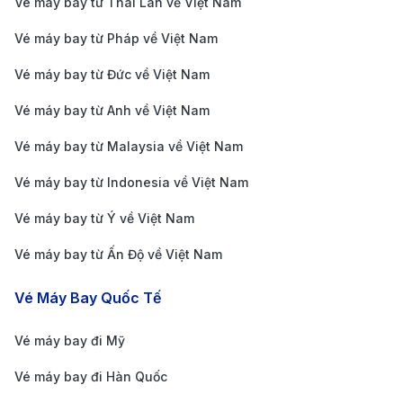
Vé máy bay từ Thái Lan về Việt Nam
Lumpur (KUL)
Vé máy bay từ Pháp về Việt Nam
Sân bay quốc tế Kuala Lumpur (Kuala Lumpur
Vé máy bay từ Đức về Việt Nam
International Airport - KUL) là sân bay lớn nhất của
Vé máy bay từ Anh về Việt Nam
Malaysia và là một trong những trung tâm hàng không
lớn nhất khu vực Đông Nam Á. Sân bay KUL cách
Vé máy bay từ Malaysia về Việt Nam
trung tâm thành phố khoảng 45km về phía Nam và
Vé máy bay từ Indonesia về Việt Nam
chia làm hai nhà ga chính: KLIA1 dành cho các
Vé máy bay từ Ý về Việt Nam
chuyến bay quốc tế và nội địa của các hãng hàng
Vé máy bay từ Ấn Độ về Việt Nam
không truyền thống, và KLIA2 dành cho các chuyến
bay giá rẻ. Sân bay này nổi bật với các tiện ích hiện
Vé Máy Bay Quốc Tế
đại như nhà hàng, cửa hàng miễn thuế, và khu vực
Vé máy bay đi Mỹ
nghỉ ngơi cho hành khách.
Cách di chuyển từ sân bay Kuala Lumpur đến trung
Vé máy bay đi Hàn Quốc