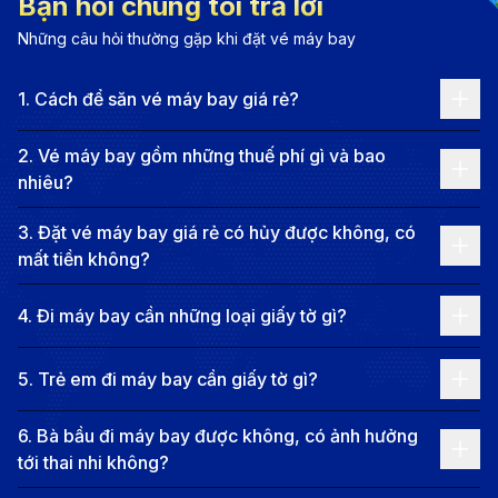
Bạn hỏi chúng tôi trả lời
phong phú, Kuala Lumpur là điểm đến hấp dẫn hàng
Những câu hỏi thường gặp khi đặt vé máy bay
đầu Đông Nam Á.
Thông tin chặng bay Đà Lạt - Kuala
1
.
Cách để săn vé máy bay giá rẻ?
Lumpur (KUL)
2
.
Vé máy bay gồm những thuế phí gì và bao
Các tuyến bay phổ biến từ Đà Lạt đến
nhiêu?
Kuala Lumpur
3
.
Đặt vé máy bay giá rẻ có hủy được không, có
Từ Đà Lạt đến Kuala Lumpur, du khách có nhiều lựa
mất tiền không?
chọn chuyến bay bao gồm cả bay thẳng và bay nối
chuyến. Với các chuyến bay thẳng, thời gian di
4
.
Đi máy bay cần những loại giấy tờ gì?
chuyển khoảng 2 giờ 15 phút, mang lại sự tiện lợi và
5
.
Trẻ em đi máy bay cần giấy tờ gì?
tiết kiệm thời gian. Trong khi đó, các chuyến bay nối
chuyến sẽ kéo dài hơn, tùy thuộc vào thời gian quá
6
.
Bà bầu đi máy bay được không, có ảnh hưởng
cảnh và lịch trình của từng hãng hàng không.
tới thai nhi không?
Đà Lạt - Kuala Lumpur (Bay thẳng):
Tuyến bay