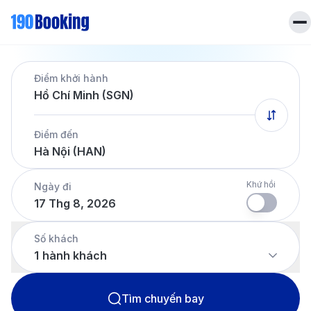
Trang chủ
Điểm khởi hành
Vé máy bay
Hồ Chí Minh (SGN)
Tin tức
Khách sạn
Điểm đến
Dịch vụ
Hà Nội (HAN)
Tin tức
Liên hệ
Hotline
028 7303 6167
Khứ hồi
Ngày đi
17 Thg 8, 2026
Tiếng Việt
Số khách
1
hành khách
Tìm chuyến bay