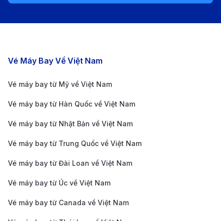
chuyển thuận tiện.
Xe buýt
: Có xe buýt công cộng chạy từ trung tâm
thành phố Đà Lạt đến sân bay Liên Khương. Tuyến
xe buýt này thường có giá vé rẻ (khoảng 40.000 -
Các chặng bay nổi bật
Vé Máy Bay Về Việt Nam
50.000 VND), nhưng thời gian di chuyển có thể lâu
Vé máy bay từ Mỹ về Việt Nam
hơn và không được tiện lợi bằng taxi.
Vé máy bay từ Hàn Quốc về Việt Nam
Xe đưa đón sân bay
: Nhiều khách sạn và dịch vụ
du lịch cung cấp xe đưa đón từ trung tâm Đà Lạt
Vé máy bay từ Nhật Bản về Việt Nam
đến sân bay Liên Khương, giúp bạn tiết kiệm thời
Vé máy bay từ Trung Quốc về Việt Nam
gian và công sức trong việc di chuyển.Bạn có thể
Vé máy bay từ Đài Loan về Việt Nam
đặt trước dịch vụ này thông qua khách sạn hoặc
Vé máy bay từ Úc về Việt Nam
các công ty du lịch với mức giá khoảng 180.000 -
220.000 VND/người.
Vé máy bay từ Canada về Việt Nam
Thông tin về sân bay quốc tế Kuala