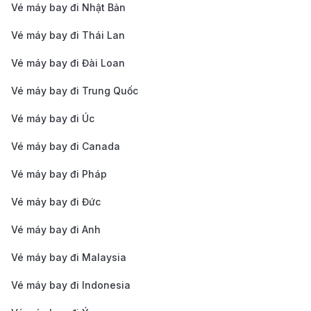
tâm thành phố
Vé máy bay đi Nhật Bản
Sau khi hạ cánh tại sân bay quốc tế Kuala Lumpur,
Vé máy bay đi Thái Lan
bạn có nhiều lựa chọn phương tiện di chuyển từ sân
Vé máy bay đi Đài Loan
bay vào trung tâm thành phố.
KLIA Express:
Đây là phương tiện di chuyển tối ưu
Vé máy bay đi Trung Quốc
từ sân bay vào trung tâm Kuala Lumpur, với thời
Vé máy bay đi Úc
gian chỉ 30 phút ngắn gọn. Hoạt động từ 5h00
Vé máy bay đi Canada
sáng đến khoảng 1h00 sáng hôm sau, tàu chạy
Vé máy bay đi Pháp
liên tục với tần suất 15-20 phút/chuyến. Hành trình
từ KLIA hoặc KLIA2 đến ga KL Sentral với giá vé
Vé máy bay đi Đức
dao động từ 25-55 MYR (khoảng 145,000 -
Vé máy bay đi Anh
315,000 VND) tùy đối tượng, mang đến trải nghiệm
Vé máy bay đi Malaysia
di chuyển thuận tiện và nhanh chóng.
Vé máy bay đi Indonesia
Xe Buýt:
Một trong những dịch vụ di chuyển phổ