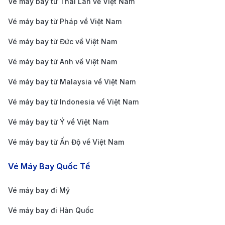
Vé máy bay từ Thái Lan về Việt Nam
những tiện ích và dịch vụ vượt trội:
Vé máy bay từ Pháp về Việt Nam
Giá vé cạnh tranh và thường xuyên có khuyến
mãi
: 190Booking liên kết với các hãng hàng không
Vé máy bay từ Đức về Việt Nam
uy tín, mang đến giá vé tốt nhất và cập nhật các
Vé máy bay từ Anh về Việt Nam
chương trình ưu đãi thường xuyên, giúp bạn dễ
Vé máy bay từ Malaysia về Việt Nam
dàng săn vé rẻ.
Vé máy bay từ Indonesia về Việt Nam
Dịch vụ hỗ trợ khách hàng 24/7
: Đội ngũ hỗ trợ
khách hàng của 190Booking luôn sẵn sàng tư vấn,
Vé máy bay từ Ý về Việt Nam
giải đáp mọi thắc mắc từ việc đặt vé, đổi vé, hay
Vé máy bay từ Ấn Độ về Việt Nam
các vấn đề phát sinh, giúp hành trình của bạn an
Vé Máy Bay Quốc Tế
toàn và tiện lợi.
Thanh toán linh hoạt, bảo mật cao
: Nền tảng của
Vé máy bay đi Mỹ
190Booking hỗ trợ các phương thức thanh toán an
Vé máy bay đi Hàn Quốc
toàn, linh hoạt như thẻ tín dụng, ví điện tử và