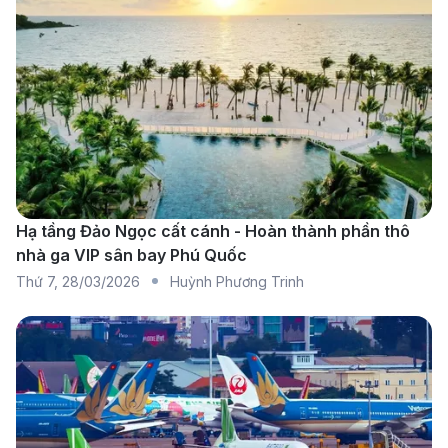
Vietnam Airlines:
Với chất lượng dịch vụ hàng
không 4 sao quốc tế, Vietnam Airlines mang đến
cho hành khách trải nghiệm bay thoải mái và tiện
nghi. Hãng cung cấp nhiều hạng vé khác nhau để
khách hàng lựa chọn, từ hạng Phổ thông tiết kiệm
đến hạng Thương gia cao cấp.
Vietjet Air:
Với mức giá vé cạnh tranh và các
Hạ tầng Đảo Ngọc cất cánh - Hoàn thành phần thô
chương trình khuyến mãi hấp dẫn, Vietjet Air được
nhà ga VIP sân bay Phú Quốc
nhiều hành khách yêu thích.
Thứ 7
,
28/03/2026
Huỳnh Phương Trinh
Thông tin chi tiết về sân bay Côn
Đảo và sân bay Thọ Xuân (Thanh
Hóa)
Sân bay Côn Đảo (VCS)