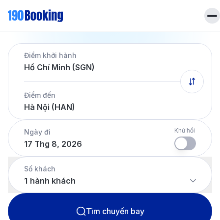
Trang chủ
Điểm khởi hành
Vé máy bay
Hồ Chí Minh (SGN)
Tin tức
Khách sạn
Điểm đến
Dịch vụ
Hà Nội (HAN)
Tin tức
Liên hệ
Hotline
028 7303 6167
Khứ hồi
Ngày đi
17 Thg 8, 2026
Tiếng Việt
Số khách
1
hành khách
Tìm chuyến bay