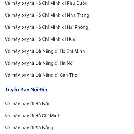
Vé máy bay từ Hồ Chí Minh đi Phú Quốc
nổi bật sau:
Vé máy bay từ Hồ Chí Minh đi Nha Trang
Bãi Biển Sầm Sơn:
Sầm Sơn từ lâu đã là biểu tượng
của du lịch biển Việt Nam. Với bãi cát trải dài, làn
Vé máy bay từ Hồ Chí Minh đi Hải Phòng
nước trong xanh mát lạnh và hệ thống khách sạn,
Vé máy bay từ Hồ Chí Minh đi Huế
resort hiện đại, Sầm Sơn thu hút hàng nghìn du
Vé máy bay từ Đà Nẵng đi Hồ Chí Minh
khách mỗi năm. Đến đây, bạn không chỉ được tận
Vé máy bay từ Đà Nẵng đi Hà Nội
hưởng những giây phút thư giãn bên bờ biển mà còn
có cơ hội tham gia các hoạt động vui chơi giải trí sôi
Vé máy bay từ Đà Nẵng đi Cần Thơ
động như tắm biển, lướt sóng, thưởng thức hải sản
Tuyến Bay Nội Địa
tươi ngon...
Thành Nhà Hồ:
Thành nhà Hồ là di tích lịch sử được
Vé máy bay đi Hà Nội
UNESCO công nhận là Di sản Văn hóa Thế giới.
Vé máy bay đi Hồ Chí Minh
Thành được xây dựng từ thế kỷ 14 với kiến trúc đá
Vé máy bay đi Đà Nẵng
độc đáo, là minh chứng cho sự phát triển của triều đại