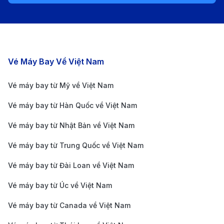
đặc biệt vào mùa cao điểm và các dịp lễ.
Lựa chọn giờ bay linh hoạt
: Các chuyến bay sáng
sớm hoặc tối muộn thường có giá rẻ hơn so với giờ
bay cao điểm. Nếu bạn có thể linh hoạt thời gian,
Các chặng bay nổi bật
Vé Máy Bay Về Việt Nam
điều này sẽ giúp tiết kiệm chi phí đáng kể.
Săn khuyến mãi và so sánh giá
: Các hãng như
Vé máy bay từ Mỹ về Việt Nam
Vietnam Airlines, Bamboo Airways và Vietjet Air
Vé máy bay từ Hàn Quốc về Việt Nam
thường có chương trình giảm giá vào dịp lễ hoặc
Vé máy bay từ Nhật Bản về Việt Nam
cuối năm. Đăng ký nhận thông tin khuyến mãi từ
các nền tảng đặt vé như
190Booking
sẽ giúp bạn
Vé máy bay từ Trung Quốc về Việt Nam
không bỏ lỡ cơ hội săn vé giá rẻ.
Vé máy bay từ Đài Loan về Việt Nam
Tại sao nên mua vé máy bay từ Côn
Vé máy bay từ Úc về Việt Nam
Đảo đi Thanh Hóa trên 190Booking?
Vé máy bay từ Canada về Việt Nam
190Booking
là lựa chọn uy tín cho hành khách với