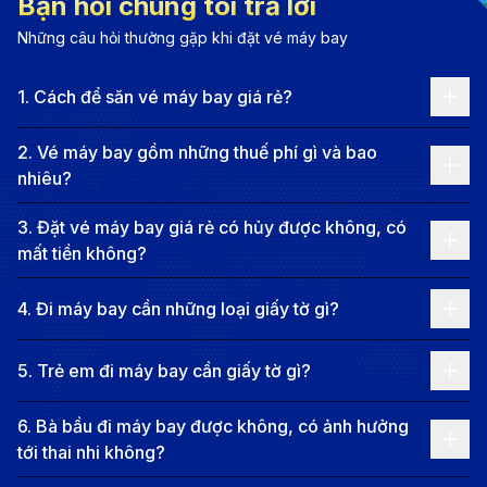
Bạn hỏi chúng tôi trả lời
và Thanh Hóa. Để di chuyển giữa hai địa điểm này,
Những câu hỏi thường gặp khi đặt vé máy bay
hành khách buộc phải lựa chọn các chuyến bay nối
chuyến bay đến sân bay Tân Sơn Nhất.
1
.
Cách để săn vé máy bay giá rẻ?
Chặng 1: Côn Đảo - TP. Hồ Chí Minh
2
.
Vé máy bay gồm những thuế phí gì và bao
Côn Đảo - TP. Hồ Chí Minh
: được khai thác bởi hai
nhiêu?
hãng hàng không chính là Vietnam Airlines và
3
.
Đặt vé máy bay giá rẻ có hủy được không, có
VASCO với thời gian bay trung bình khoảng 1 giờ 5
mất tiền không?
phút. Đường bay này đang được khai thác với tần
suất lên đến hơn 10 chuyến mỗi ngày, đáp ứng
4
.
Đi máy bay cần những loại giấy tờ gì?
nhu cầu đi lại của đông đảo hành khách.
Chặng 2: TP. Hồ Chí Minh - Thanh Hóa
5
.
Trẻ em đi máy bay cần giấy tờ gì?
Từ sân bay Tân Sơn Nhất (TP. Hồ Chí Minh), bạn
6
.
Bà bầu đi máy bay được không, có ảnh hưởng
có thể bay thẳng đến sân bay Thọ Xuân (Thanh
tới thai nhi không?
Hóa) với các hãng Vietnam Airlines, Vietjet Air. Thời