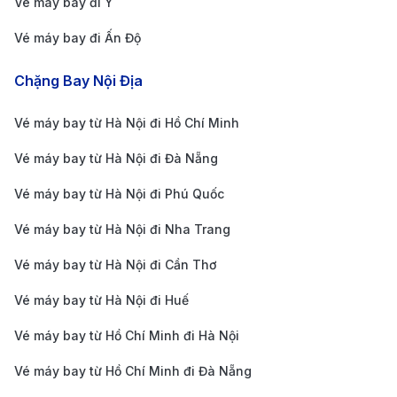
Vé máy bay đi Ý
Thời Tiết Tại Thanh Hóa
Vé máy bay đi Ấn Độ
Thanh Hóa có khí hậu nhiệt đới gió mùa, với mùa hè
Chặng Bay Nội Địa
nóng và mùa đông lạnh. Thời gian lý tưởng nhất để du
lịch Thanh Hóa là từ tháng 4 đến tháng 9, khi thời tiết
Vé máy bay từ Hà Nội đi Hồ Chí Minh
ấm áp, thích hợp cho các hoạt động ngoài trời và du
Vé máy bay từ Hà Nội đi Đà Nẵng
lịch biển tại Sầm Sơn. Mùa đông ở Thanh Hóa thường
Vé máy bay từ Hà Nội đi Phú Quốc
se lạnh, nhưng lại là thời điểm lý tưởng để tham quan
Vé máy bay từ Hà Nội đi Nha Trang
các di tích lịch sử và thưởng thức ẩm thực địa phương.
Những Điểm Tham Quan Nổi Bật
Vé máy bay từ Hà Nội đi Cần Thơ
Tại Thanh Hóa
Vé máy bay từ Hà Nội đi Huế
Thanh Hóa là một tỉnh giàu lịch sử và có nhiều điểm
Vé máy bay từ Hồ Chí Minh đi Hà Nội
du lịch hấp dẫn. Sau khi đặt
vé máy bay từ Côn Đảo
Vé máy bay từ Hồ Chí Minh đi Đà Nẵng
đi Thanh Hóa
, bạn có thể tham quan những điểm đến