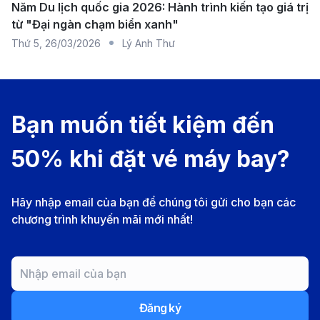
Năm Du lịch quốc gia 2026: Hành trình kiến tạo giá trị
có nhiều tiện nghi cao cấp, sân bay vẫn đảm bảo dịch
từ "Đại ngàn chạm biển xanh"
vụ đầy đủ và thân thiện.
Thứ 5
,
26/03/2026
Lý Anh Thư
Cách di chuyển từ sân bay Thọ Xuân về trung tâm
Thanh Hóa
:
Taxi
: Giá cước khoảng 400,000 – 500,000 VNĐ,
Bạn muốn tiết kiệm đến
thời gian di chuyển mất khoảng 50-60 phút.
Xe buýt
: Tuyến xe buýt số 19 từ sân bay Thọ
50% khi đặt vé máy bay?
Xuân đến trung tâm thành phố Thanh Hóa có giá
vé khoảng 30,000 - 50,000 VNĐ.
Hãy nhập email của bạn để chúng tôi gửi cho bạn các
Kinh nghiệm đặt vé máy bay từ Côn
chương trình khuyến mãi mới nhất!
Đảo đi Thanh Hóa
Đặt vé sớm
: Để có giá vé tốt nhất và nhiều lựa
chọn về giờ bay, bạn nên đặt vé sớm từ 1-2 tháng,
Đăng ký