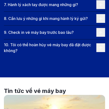
7
.
Hành lý xách tay được mang những gì?
gian bay từ TP. Hồ Chí Minh đến Thanh Hóa là
khoảng 2 giờ.
8
.
Cần lưu ý những gì khi mang hành lý ký gửi?
Giá vé máy bay từ Côn Đảo đi
Thanh Hóa
9
.
Check in vé máy bay trước bao lâu?
Giá vé máy bay từ Côn Đảo đến Thanh Hóa có sự
10
.
Tôi có thể hoàn hủy vé máy bay đã đặt được
biến động tùy thuộc vào thời điểm đặt vé và hạng vé.
không?
Tuy nhiên, mức giá trung bình hiện nay dao động từ
1,953,000 VNĐ đến 3,865,000 VNĐ (đã gồm thuế
phí).
Các Hãng Hàng Không Khai Thác
Tuyến Bay Côn Đảo - Thanh Hóa
Tin tức về vé máy bay
Dưới đây là các hãng hàng không khai thác tuyến bay
nối chuyến từ Côn Đảo đến Thanh Hóa qua TP.HCM.