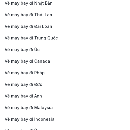
Vé máy bay đi Nhật Bản
chuyển khoản ngân hàng.
Cập nhật thông tin chuyến bay nhanh chóng
:
Vé máy bay đi Thái Lan
190Booking cung cấp thông tin chi tiết về chuyến
Vé máy bay đi Đài Loan
bay, giá vé và lịch trình giúp bạn dễ dàng lựa chọn
Vé máy bay đi Trung Quốc
chuyến bay phù hợp.
Vé máy bay đi Úc
Với các tiện ích này,
190Booking
là giải pháp đáng tin
cậy cho những ai muốn có trải nghiệm đặt vé máy bay
Vé máy bay đi Canada
từ Côn Đảo đi Thanh Hóa dễ dàng, nhanh chóng và
Vé máy bay đi Pháp
an tâm.
Vé máy bay đi Đức
Những Điều Cần Biết Khi Đến
Thanh Hóa
Vé máy bay đi Anh
Vé máy bay đi Malaysia
Sau khi đặt
vé máy bay từ Côn Đảo đi Thanh Hóa
,
Vé máy bay đi Indonesia
bạn cần lưu ý một số thông tin hữu ích để chuyến đi
của mình trở nên thuận lợi và thú vị.