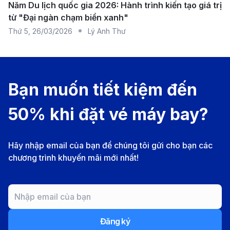
Năm Du lịch quốc gia 2026: Hành trình kiến tạo giá trị
Chất lỏng có dung tích trên 100ml, trừ khi được
từ "Đại ngàn chạm biển xanh"
đựng trong túi nhựa trong suốt theo quy tắc 3-1-1.
Thứ 5
,
26/03/2026
Lý Anh Thư
Pin lithium có dung lượng quá cao (trên 100Wh).
Quy định về chất lỏng và thực phẩm được
phép mang vào San Diego
Bạn muốn tiết kiệm đến
Thực phẩm: Một số thực phẩm có thể bị hạn chế
nhập cảnh, đặc biệt là thịt, sữa và các sản phẩm từ
50% khi đặt vé máy bay?
động vật chưa qua chế biến. Trái cây và rau củ
cũng có thể yêu cầu khai báo để đảm bảo an toàn
Hãy nhập email của bạn để chúng tôi gửi cho bạn các
chương trình khuyến mãi mới nhất!
sinh học.
Rượu và đồ uống có cồn: Được phép mang theo
trong hành lý ký gửi nhưng phải tuân thủ quy định
về độ cồn và số lượng tối đa.
Thông tin về Sân bay Côn Đảo
Đăng ký