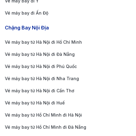
Vé máy bay đi Ý
trung tâm thành phố:
Vé máy bay đi Ấn Độ
Taxi
: Taxi luôn có sẵn tại khu vực đón khách, với
mức giá khoảng 15 - 25 USD cho mỗi lượt di
Chặng Bay Nội Địa
chuyển, mất khoảng 10 - 15 phút để đến trung
Vé máy bay từ Hà Nội đi Hồ Chí Minh
tâm.
Vé máy bay từ Hà Nội đi Đà Nẵng
Dịch vụ xe công nghệ (Uber, Lyft)
: Các ứng dụng
gọi xe như Uber và Lyft cung cấp lựa chọn linh
Vé máy bay từ Hà Nội đi Phú Quốc
hoạt, giá cả thường tương đương hoặc thấp hơn
Vé máy bay từ Hà Nội đi Nha Trang
taxi, đặc biệt thuận tiện cho nhóm khách đi chung.
Vé máy bay từ Hà Nội đi Cần Thơ
Xe buýt công cộng
: Tuyến xe buýt 992 kết nối sân
Vé máy bay từ Hà Nội đi Huế
bay với trung tâm San Diego, là phương án tiết
kiệm cho du khách.
Vé máy bay từ Hồ Chí Minh đi Hà Nội
Xe đưa đón khách sạn
: Một số khách sạn lớn
Vé máy bay từ Hồ Chí Minh đi Đà Nẵng
trong thành phố cung cấp dịch vụ xe đưa đón