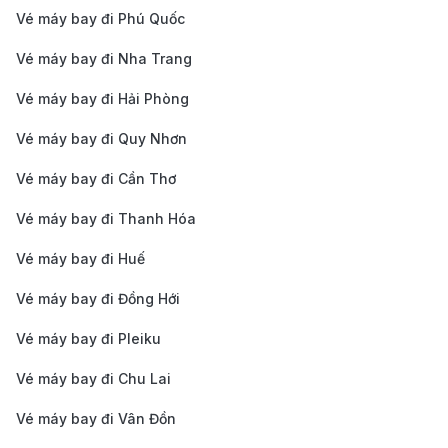
ngân sách.
Vé máy bay đi Phú Quốc
Lựa chọn hành trình quá cảnh hợp lý
: Các chuyến
Vé máy bay đi Nha Trang
bay từ Côn Đảo đến Philadelphia thường phải dừng
Vé máy bay đi Hải Phòng
chân ở ít nhất hai điểm. Việc chọn chuyến bay có
thời gian quá cảnh hợp lý không chỉ giúp tiết kiệm
Vé máy bay đi Quy Nhơn
chi phí mà còn tạo điều kiện nghỉ ngơi thoải mái
Vé máy bay đi Cần Thơ
hơn trong suốt hành trình dài.
Vé máy bay đi Thanh Hóa
Cập nhật các chương trình ưu đãi
: Đăng ký nhận
Vé máy bay đi Huế
thông báo từ các hãng hàng không để không bỏ lỡ
các chương trình khuyến mãi theo mùa, dịp lễ
Vé máy bay đi Đồng Hới
hoặc sự kiện đặc biệt. Điều này giúp bạn có cơ hội
Vé máy bay đi Pleiku
mua vé với mức giá ưu đãi hơn.
Vé máy bay đi Chu Lai
Chọn chuyến bay vào giờ thấp điểm
: Những
Vé máy bay đi Vân Đồn
chuyến bay vào nửa đêm hoặc sáng sớm (0h - 6h