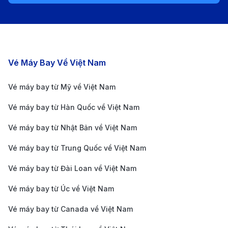
(VCS) và Sân bay quốc tế San
Diego (SAN)
Sân bay Côn Đảo (VCS)
Các chặng bay nổi bật
Vé Máy Bay Về Việt Nam
Sân bay Côn Đảo (VCS), còn được biết đến với tên gọi
Vé máy bay từ Mỹ về Việt Nam
Cảng hàng không Côn Đảo, tọa lạc tại huyện Côn
Đảo, tỉnh Bà Rịa - Vũng Tàu. Mặc dù có quy mô nhỏ,
Vé máy bay từ Hàn Quốc về Việt Nam
sân bay này đóng vai trò quan trọng trong việc kết nối
Vé máy bay từ Nhật Bản về Việt Nam
hòn đảo với các thành phố lớn của Việt Nam. Từ đó,
Vé máy bay từ Trung Quốc về Việt Nam
tạo điều kiện thuận lợi cho du khách và cư dân địa
Vé máy bay từ Đài Loan về Việt Nam
phương di chuyển.
Phương tiện di chuyển từ trung tâm Côn Đảo đến sân
Vé máy bay từ Úc về Việt Nam
bay:
Vé máy bay từ Canada về Việt Nam
Taxi
: Đây là lựa chọn nhanh chóng và tiện lợi, đặc