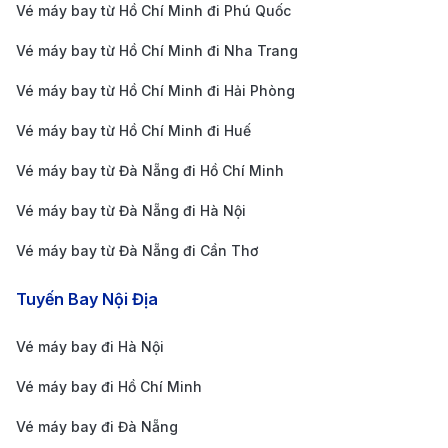
Vé máy bay từ Hồ Chí Minh đi Phú Quốc
miễn phí hoặc tính phí. Hành khách nên liên hệ
Vé máy bay từ Hồ Chí Minh đi Nha Trang
trước với khách sạn để đặt chỗ nếu có nhu cầu.
Mẹo đặt vé máy bay giá rẻ từ Côn
Vé máy bay từ Hồ Chí Minh đi Hải Phòng
Đảo đến Philadelphia
Vé máy bay từ Hồ Chí Minh đi Huế
Lên kế hoạch đặt vé sớm
: Để có mức giá tốt nhất,
Vé máy bay từ Đà Nẵng đi Hồ Chí Minh
bạn nên đặt vé trước khoảng 2-3 tháng, đặc biệt là
Vé máy bay từ Đà Nẵng đi Hà Nội
trong mùa cao điểm. Thời điểm mở bán vé sớm
Vé máy bay từ Đà Nẵng đi Cần Thơ
thường đi kèm với nhiều ưu đãi hấp dẫn hơn so với
việc đặt vé sát ngày bay.
Tuyến Bay Nội Địa
So sánh giá giữa các hãng hàng không
: Sử dụng
Vé máy bay đi Hà Nội
các nền tảng đặt vé đáng tin cậy như 190 Booking
Vé máy bay đi Hồ Chí Minh
giúp bạn dễ dàng đối chiếu giá vé từ nhiều hãng
khác nhau, giúp lựa chọn chuyến bay phù hợp với
Vé máy bay đi Đà Nẵng