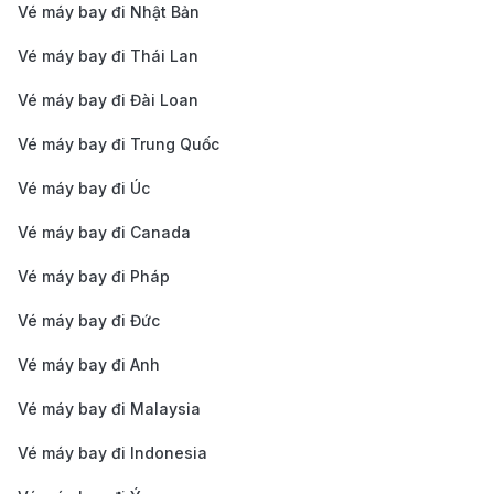
Vé máy bay đi Nhật Bản
trải nghiệm di chuyển linh hoạt và nhanh chóng.
Với nhiều lựa chọn phương tiện đa dạng, hành khách
Vé máy bay đi Thái Lan
có thể dễ dàng di chuyển giữa sân bay Côn Đảo và
Vé máy bay đi Đài Loan
trung tâm đảo, tận hưởng trọn vẹn hành trình khám
Vé máy bay đi Trung Quốc
phá vùng đất hoang sơ này.
Sân bay Quốc tế San Diego (SAN)
Vé máy bay đi Úc
Vé máy bay đi Canada
Sân bay Quốc tế San Diego là cửa ngõ hàng không
chính của thành phố San Diego, bang California. Hiện
Vé máy bay đi Pháp
tại, sân bay có hai nhà ga chính, phục vụ nhiều
Vé máy bay đi Đức
chuyến bay nội địa và quốc tế. Ngoài ra, hành khách
Vé máy bay đi Anh
có thể tận hưởng nhiều tiện ích tại sân bay như nhà
Vé máy bay đi Malaysia
hàng, cửa hàng miễn thuế, phòng chờ cao cấp và Wi-
Fi miễn phí.
Vé máy bay đi Indonesia
Phương tiện di chuyển từ sân bay San Diego vào