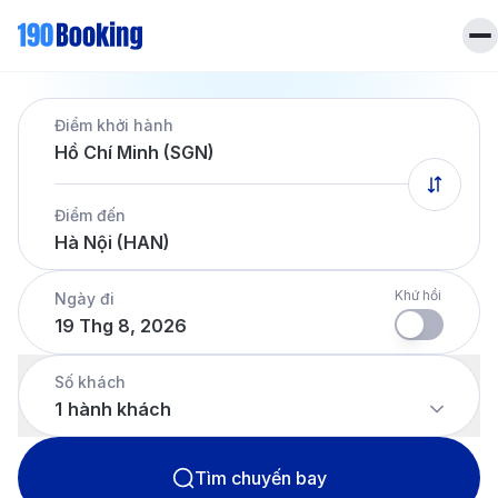
Trang chủ
Điểm khởi hành
Vé máy bay
Hồ Chí Minh (SGN)
Tin tức
Khách sạn
Điểm đến
Dịch vụ
Hà Nội (HAN)
Tin tức
Liên hệ
Hotline
028 7303 6167
Khứ hồi
Ngày đi
19 Thg 8, 2026
Tiếng Việt
Số khách
1
hành khách
Tìm chuyến bay