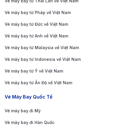
Vé máy bay từ Thái Lan về Việt Nam
biệt phù hợp với những hành khách mang nhiều
Vé máy bay từ Pháp về Việt Nam
hành lý. Một số hãng taxi phổ biến trên đảo bao
gồm Taxi Côn Sơn và Mai Linh Côn Đảo.
Vé máy bay từ Đức về Việt Nam
Xe máy thuê
: Nếu muốn chủ động về thời gian và
Vé máy bay từ Anh về Việt Nam
tận hưởng cảnh đẹp dọc đường, du khách có thể
Vé máy bay từ Malaysia về Việt Nam
thuê xe máy với mức giá dao động từ 100.000 -
Vé máy bay từ Indonesia về Việt Nam
150.000 VND/ngày.
Dịch vụ đưa đón của khách sạn
: Một số resort và
Vé máy bay từ Ý về Việt Nam
khách sạn trên đảo có dịch vụ xe đưa đón sân
Vé máy bay từ Ấn Độ về Việt Nam
bay, giúp du khách di chuyển thuận tiện hơn. Hành
Vé Máy Bay Quốc Tế
khách nên đặt trước để đảm bảo có phương tiện
đúng giờ.
Vé máy bay đi Mỹ
Xe ôm
: Đây là phương án tiết kiệm dành cho những
Vé máy bay đi Hàn Quốc
ai đi một mình hoặc có hành lý gọn nhẹ, mang đến