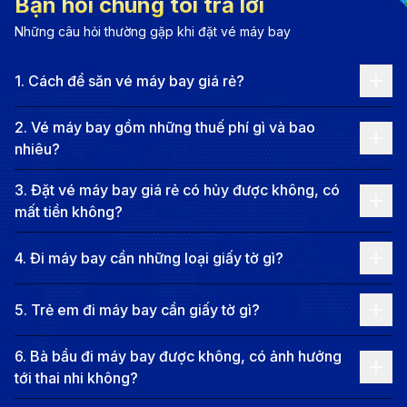
Thông tin chuyến bay từ Côn Đảo đi
Bạn hỏi chúng tôi trả lời
San Diego và giá vé
Những câu hỏi thường gặp khi đặt vé máy bay
Các hãng hàng không khai thác vé máy
1
.
Cách để săn vé máy bay giá rẻ?
bay từ Côn Đảo đi San Diego
2
.
Vé máy bay gồm những thuế phí gì và bao
Dưới đây là một số hãng hàng không khai thác hành
nhiêu?
trình Côn Đảo - San Diego:
3
.
Đặt vé máy bay giá rẻ có hủy được không, có
Vietnam Airlines
: Hãng có dịch vụ tốt, hành lý
mất tiền không?
miễn phí (tùy hạng vé) và nhiều lựa chọn chuyến
bay liên danh với các hãng Mỹ.
4
.
Đi máy bay cần những loại giấy tờ gì?
Korean Air
: Quá cảnh tại Seoul (ICN) với chất
5
.
Trẻ em đi máy bay cần giấy tờ gì?
lượng dịch vụ 5 sao. Hành lý miễn phí lên đến 23kg
(tùy loại vé).
6
.
Bà bầu đi máy bay được không, có ảnh hưởng
Cathay Pacific
: Dịch vụ chất lượng cao, ghế ngồi
tới thai nhi không?
rộng rãi. Nhiều chương trình khuyến mãi hấp dẫn.