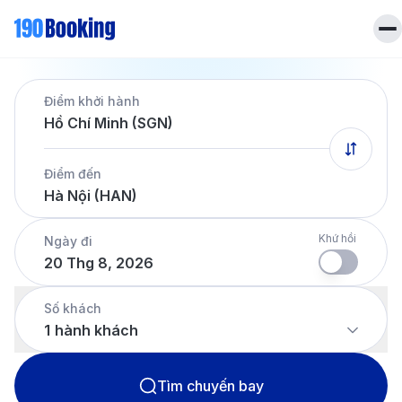
Trang chủ
Điểm khởi hành
Vé máy bay
Hồ Chí Minh (SGN)
Tin tức
Khách sạn
Điểm đến
Dịch vụ
Hà Nội (HAN)
Tin tức
Liên hệ
Hotline
028 7303 6167
Khứ hồi
Ngày đi
20 Thg 8, 2026
Tiếng Việt
Số khách
1
hành khách
Tìm chuyến bay