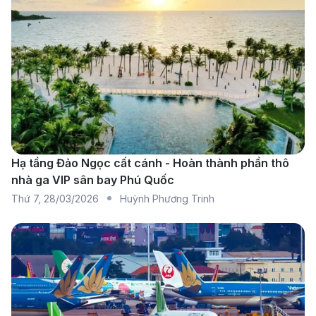
Vé máy bay trên tuyến Côn Đảo - New York có mức
giá dao động từ 20.000.000 - 50.000.000 VND, tùy
theo thời điểm đặt vé, hạng ghế và số điểm dừng. Để
có giá tốt nhất, hành khách nên đặt vé sớm và săn
khuyến mãi từ các hãng hàng không.
Quy định nhập cảnh tại New York
Hạ tầng Đảo Ngọc cất cánh - Hoàn thành phần thô
Chuẩn bị Visa New York
nhà ga VIP sân bay Phú Quốc
Thứ 7
,
28/03/2026
Huỳnh Phương Trinh
Hành khách mang hộ chiếu Việt Nam cần xin visa du
lịch Mỹ (B1/B2) trước khi nhập cảnh New York. Hồ sơ
bao gồm:
Điền mẫu đơn DS-160 trực tuyến.
Thanh toán lệ phí visa theo quy định.