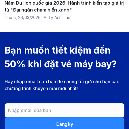
bình gas).
Năm Du lịch quốc gia 2026: Hành trình kiến tạo giá trị
từ "Đại ngàn chạm biển xanh"
Dao kéo, vũ khí sắc nhọn (trừ khi được đóng gói
Thứ 5
,
26/03/2026
Lý Anh Thư
theo quy định).
Các loại hóa chất nguy hiểm (sơn, thuốc trừ sâu,
axit mạnh).
Bạn muốn tiết kiệm đến
Quy định về chất lỏng và thực phẩm được
phép mang vào New York
50% khi đặt vé máy bay?
Chất lỏng, gel và bình xịt phải tuân thủ quy tắc 3-1-
1 của TSA (chai không quá 100ml, tất cả đặt trong
Hãy nhập email của bạn để chúng tôi gửi cho bạn các
túi 1 lít).
chương trình khuyến mãi mới nhất!
Thực phẩm tươi sống như thịt, sữa, hoa quả cần
khai báo với Hải quan Mỹ. Một số thực phẩm có
thể bị cấm nhập cảnh để bảo vệ hệ sinh thái địa
phương.
Đăng ký