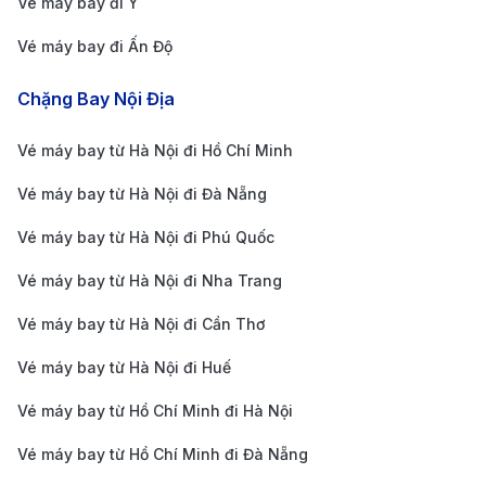
Vé máy bay đi Ý
nhưng chi phí cao hơn so với phương tiện công
Vé máy bay đi Ấn Độ
cộng.
Dịch vụ xe công nghệ:
Nếu muốn linh hoạt hơn,
Chặng Bay Nội Địa
bạn có thể đặt xe qua
Uber hoặc Lyft
. Tùy thuộc
Vé máy bay từ Hà Nội đi Hồ Chí Minh
vào thời gian trong ngày và nhu cầu sử dụng. Thời
Vé máy bay từ Hà Nội đi Đà Nẵng
gian di chuyển tương đương taxi, nhưng có thể tiết
kiệm hơn nếu đi chung nhóm.
Vé máy bay từ Hà Nội đi Phú Quốc
Cách săn vé máy bay từ Côn Đảo đi
Vé máy bay từ Hà Nội đi Nha Trang
New York giá rẻ
Vé máy bay từ Hà Nội đi Cần Thơ
Hành trình bay dài và chi phí cao đòi hỏi hành khách
Vé máy bay từ Hà Nội đi Huế
phải tìm kiếm vé giá rẻ để tiết kiệm chi phí. Dưới đây là
Vé máy bay từ Hồ Chí Minh đi Hà Nội
một số mẹo giúp bạn đặt vé tiết kiệm:
Đặt vé sớm
: Các hãng hàng không thường mở bán
Vé máy bay từ Hồ Chí Minh đi Đà Nẵng