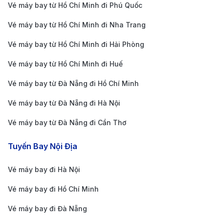
vé trước 6 - 12 tháng. Nếu đặt sớm, bạn sẽ có cơ
Vé máy bay từ Hồ Chí Minh đi Phú Quốc
hội mua vé với giá thấp hơn.
Vé máy bay từ Hồ Chí Minh đi Nha Trang
Theo dõi các chương trình khuyến mãi
: Một số
Vé máy bay từ Hồ Chí Minh đi Hải Phòng
hãng hàng không như Vietnam Airlines, Korean Air,
Japan Airlines, American Airlines thường có
Vé máy bay từ Hồ Chí Minh đi Huế
khuyến mãi vé quốc tế vào các dịp đặc biệt. Đăng
Vé máy bay từ Đà Nẵng đi Hồ Chí Minh
ký nhận thông tin qua email hoặc theo dõi website
Vé máy bay từ Đà Nẵng đi Hà Nội
chính thức để cập nhật ưu đãi.
Vé máy bay từ Đà Nẵng đi Cần Thơ
Chọn giờ bay và ngày bay linh hoạt
: Vé máy bay
thường rẻ hơn vào giữa tuần (thứ 3, thứ 4, thứ 5)
Tuyến Bay Nội Địa
so với cuối tuần. Các chuyến bay vào sáng sớm
Vé máy bay đi Hà Nội
hoặc đêm muộn có giá thấp hơn so với giờ cao
điểm.
Vé máy bay đi Hồ Chí Minh
Sử dụng công cụ so sánh giá vé
: Các trang web
Vé máy bay đi Đà Nẵng