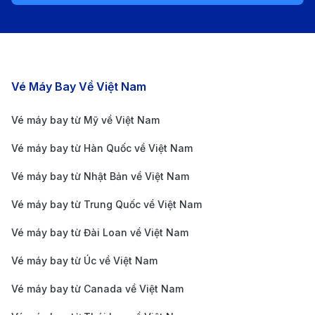
Thực phẩm đóng gói, bánh kẹo, cà phê, trà
thường được phép mang theo nhưng vẫn cần kiểm
tra trước với Cục Hải quan và Biên phòng Mỹ
(CBP).
Các chặng bay nổi bật
Vé Máy Bay Về Việt Nam
Thông tin về sân bay Côn Đảo và
Sân bay quốc tế John F. Kennedy
Vé máy bay từ Mỹ về Việt Nam
Vé máy bay từ Hàn Quốc về Việt Nam
Sân bay Côn Đảo (VCS)
Vé máy bay từ Nhật Bản về Việt Nam
Sân bay Côn Đảo nằm tại xã Cỏ Ống, huyện Côn Đảo,
Vé máy bay từ Trung Quốc về Việt Nam
tỉnh Bà Rịa - Vũng Tàu, cách trung tâm thị trấn Côn
Đảo khoảng 14 km. Đây là sân bay nội địa phục vụ
Vé máy bay từ Đài Loan về Việt Nam
chủ yếu các chuyến bay nối Côn Đảo với TP.HCM,
Vé máy bay từ Úc về Việt Nam
Cần Thơ và Hà Nội. Do diện tích hạn chế, sân bay có
Vé máy bay từ Canada về Việt Nam
một nhà ga nhỏ nhưng vẫn đảm bảo các dịch vụ cơ