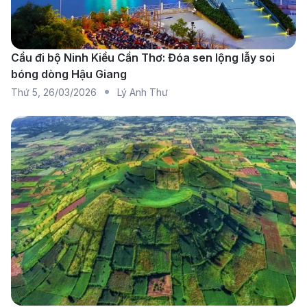
gần sân bay như:
Quảng trường Thời Đại.
Cầu đi bộ Ninh Kiều Cần Thơ: Đóa sen lộng lẫy soi
Cầu Brooklyn - Biểu tượng kiến trúc nổi tiếng của
bóng dòng Hậu Giang
thành phố.
Thứ 5
,
26/03/2026
Lý Anh Thư
Công viên Trung tâm - Không gian xanh giữa lòng
đô thị sầm uất.
Thông tin quy định về hành lý
Những vật phẩm không được phép mang theo
trên chuyến bay đến New York
Để đảm bảo an ninh hàng không, Cục An ninh Vận tải
Mỹ (TSA) cấm mang theo các vật phẩm sau trên mọi
chuyến bay đến New York:
Vật liệu nổ, chất gây cháy (pháo hoa, xăng dầu,