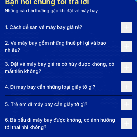
Bạn hỏi chúng tôi trả lời
một New York năng động, hiện đại, là biểu tượng của
Những câu hỏi thường gặp khi đặt vé máy bay
giấc mơ Mỹ và điểm đến hấp dẫn của hàng triệu người
trên khắp thế giới.
1
.
Cách để săn vé máy bay giá rẻ?
Thông tin về hãng hàng không và
giá vé
2
.
Vé máy bay gồm những thuế phí gì và bao
nhiêu?
Các hãng hàng không khai thác vé máy
bay từ Côn Đảo đi New York
3
.
Đặt vé máy bay giá rẻ có hủy được không, có
mất tiền không?
Hiện tại, không có chuyến bay thẳng từ Côn Đảo
(VCS) đến New York (JFK/LGA/EWR). Hành khách
4
.
Đi máy bay cần những loại giấy tờ gì?
cần nối chuyến tại TP.HCM hoặc các sân bay quốc tế
5
.
Trẻ em đi máy bay cần giấy tờ gì?
trước khi tiếp tục hành trình. Dưới đây là một số hãng
hàng không phổ biến trên tuyến bay này:
6
.
Bà bầu đi máy bay được không, có ảnh hưởng
Vietnam Airlines
: Bay từ Côn Đảo, nối chuyến tại
tới thai nhi không?
TP.HCM trước khi tiếp tục hành trình đến Mỹ.