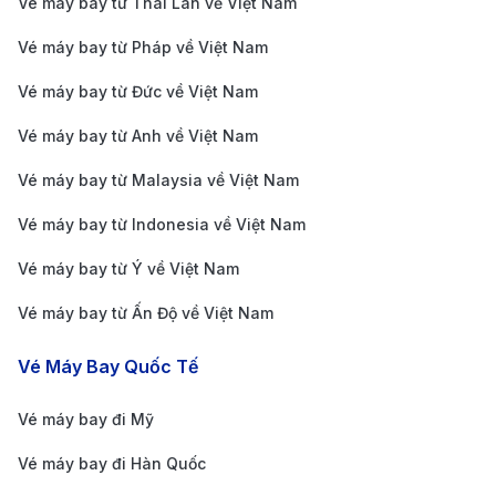
Vé máy bay từ Thái Lan về Việt Nam
bản cho hành khách.
Phương tiện di chuyển từ trung tâm Côn Đảo đến sân
Vé máy bay từ Pháp về Việt Nam
bay:
Vé máy bay từ Đức về Việt Nam
Taxi:
Đây là phương tiện nhanh chóng và thuận
Vé máy bay từ Anh về Việt Nam
tiện nhất, thời gian di chuyển khoảng 20 - 25 phút.
Vé máy bay từ Malaysia về Việt Nam
Dịch vụ đưa đón sân bay:
Một số khách sạn và
resort tại Côn Đảo cung cấp dịch vụ đưa đón sân
Vé máy bay từ Indonesia về Việt Nam
bay. Giúp hành khách di chuyển thuận lợi. Bạn nên
Vé máy bay từ Ý về Việt Nam
liên hệ trước để kiểm tra lịch trình và chi phí.
Vé máy bay từ Ấn Độ về Việt Nam
Xe ôm:
Lựa chọn tiết kiệm hơn dành cho những
người đi một mình và mang theo hành lý gọn nhẹ.
Vé Máy Bay Quốc Tế
Bạn có thể nhờ khách sạn đặt trước hoặc tìm dịch
Vé máy bay đi Mỹ
vụ xe ôm địa phương.
Vé máy bay đi Hàn Quốc
Sân bay quốc tế John F. Kennedy (JFK)