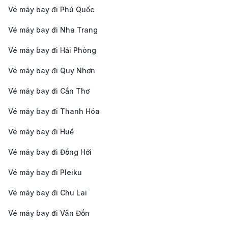
như 190 Booking giúp bạn dễ dàng so sánh giá vé
Vé máy bay đi Phú Quốc
giữa các hãng hàng không để chọn mức giá tốt
Vé máy bay đi Nha Trang
nhất.
Tại sao nên đặt vé máy bay từ Côn
Vé máy bay đi Hải Phòng
Đảo đi New York trên 190 Booking?
Vé máy bay đi Quy Nhơn
Hợp tác với nhiều hãng hàng không và khách sạn
Vé máy bay đi Cần Thơ
uy tín:
190 Booking mang đến đa dạng lựa chọn
vé
Vé máy bay đi Thanh Hóa
máy bay từ Côn Đảo đi New York
với mức giá
Vé máy bay đi Huế
cạnh tranh. Đồng thời, giúp bạn dễ dàng đặt chỗ
Vé máy bay đi Đồng Hới
lưu trú phù hợp với nhu cầu.
Dịch vụ toàn diện, đáp ứng mọi nhu cầu du lịch:
Vé máy bay đi Pleiku
Tại 190 Booking, khách hàng không chỉ có thể đặt
Vé máy bay đi Chu Lai
vé máy bay mà còn có thể tìm kiếm nhiều dịch vụ.
Vé máy bay đi Vân Đồn
Mọi thao tác được thực hiện trên một nền tảng duy