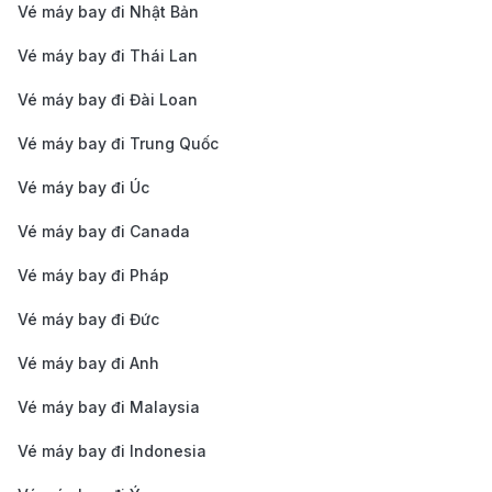
quốc tế
Vé máy bay đi Nhật Bản
Tân Sơn
Vé máy bay đi Thái Lan
Nhất
Vé máy bay đi Đài Loan
(SGN)
Vé máy bay đi Trung Quốc
Hướng dẫn di chuyển từ trung tâm
Chu Lai đến sân bay Chu Lai
Vé máy bay đi Úc
Vé máy bay đi Canada
Vé máy bay đi Pháp
Vé máy bay đi Đức
Vé máy bay đi Anh
Vé máy bay đi Malaysia
Vé máy bay đi Indonesia