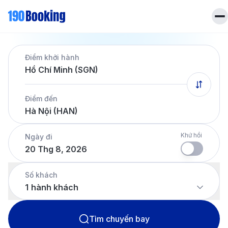
Trang chủ
Điểm khởi hành
Vé máy bay
Hồ Chí Minh (SGN)
Tin tức
Khách sạn
Điểm đến
Dịch vụ
Hà Nội (HAN)
Tin tức
Liên hệ
Hotline
028 7303 6167
Khứ hồi
Ngày đi
20 Thg 8, 2026
Tiếng Việt
Số khách
1
hành khách
Tìm chuyến bay