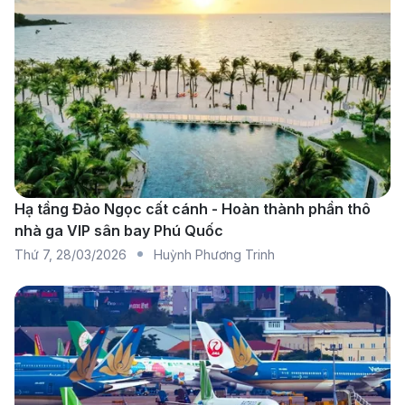
Hạ tầng Đảo Ngọc cất cánh - Hoàn thành phần thô
nhà ga VIP sân bay Phú Quốc
Thứ 7
,
28/03/2026
Huỳnh Phương Trinh
Vietnam Airlines khai thác đường bay Chu Lai – Hải
Phòng: Lịch bay và giá vé mới nhất (Nguồn: Internet)
Hiện nay, chặng bay từ Chu Lai (VCL) đi Hải Phòng
(HPH) vẫn chưa có đường bay thẳng khai thác
thường xuyên mỗi ngày. Để di chuyển giữa hai thành