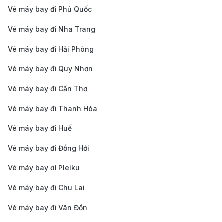
Vé máy bay đi Phú Quốc
Mặc dù sân bay Chu Lai nằm khá xa trung tâm các
Vé máy bay đi Nha Trang
thành phố lớn như Tam Kỳ hay Hội An, nhưng việc di
Vé máy bay đi Hải Phòng
chuyển đến đây không quá khó khăn nhờ vào hệ
Vé máy bay đi Quy Nhơn
thống giao thông ngày càng được cải thiện. Tùy vào
nhu cầu và ngân sách cá nhân, bạn có thể lựa chọn
Vé máy bay đi Cần Thơ
một trong các phương tiện sau:
Vé máy bay đi Thanh Hóa
Taxi:
Đây là phương tiện phổ biến và tiện lợi nhất
Vé máy bay đi Huế
để di chuyển đến sân bay. Từ trung tâm Tam Kỳ đi
Vé máy bay đi Đồng Hới
sân bay Chu Lai mất khoảng 30–40 phút, với giá
dao động từ 300.000 – 400.000 đồng/lượt tùy
Vé máy bay đi Pleiku
hãng. Một số hãng taxi uy tín tại khu vực bao gồm
Vé máy bay đi Chu Lai
Taxi Mai Linh, Taxi Tiên Sa, Taxi Vinasun.
Vé máy bay đi Vân Đồn
Xe đưa đón sân bay:
Một số chuyến bay từ sân