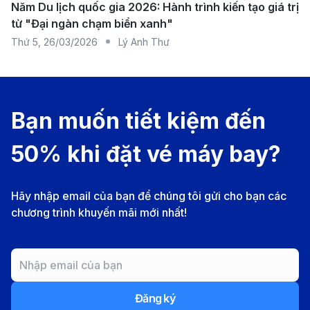
Năm Du lịch quốc gia 2026: Hành trình kiến tạo giá trị
dịch vụ được đánh giá cao trong phân khúc trung
từ "Đại ngàn chạm biển xanh"
– cao cấp. Bamboo Airways cung cấp các chuyến
Thứ 5
,
26/03/2026
Lý Anh Thư
bay nối chuyến từ Chu Lai đến Hải Phòng thông
qua Hà Nội hoặc TP. Hồ Chí Minh, với phong cách
phục vụ chuyên nghiệp và máy bay hiện đại.
Bạn muốn tiết kiệm đến
Thời
Hãng
Tần
Hạng
50% khi đặt vé máy bay?
gian
Transit
bay
suất
ghế
bay
Hãy nhập email của bạn để chúng tôi gửi cho bạn các
Vietnam
2-3
Khoảng
Hạng
1 trạm
chương trình khuyến mãi mới nhất!
Airlines
chuyến/
4 giờ
phổ
dừng
tuần
thông,
Hạng
phổ
Đăng ký