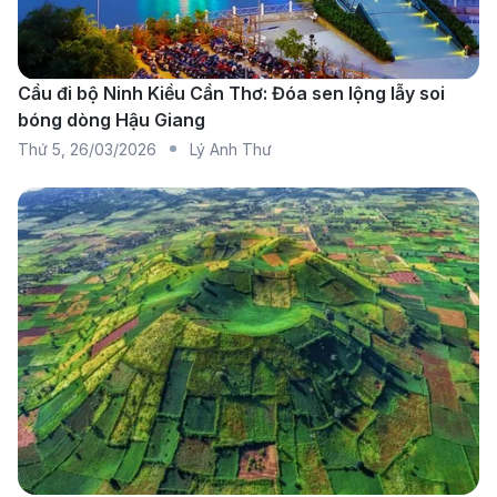
có thể lựa chọn cho hành trình này:
Vietnam Airlines:
Là hãng hàng không quốc gia
với chất lượng dịch vụ cao, Vietnam Airlines cung
Cầu đi bộ Ninh Kiều Cần Thơ: Đóa sen lộng lẫy soi
bóng dòng Hậu Giang
cấp các chuyến bay nối chuyến từ Chu Lai đi Hải
Thứ 5
,
26/03/2026
Lý Anh Thư
Phòng thông qua các sân bay lớn như Nội Bài
hoặc Tân Sơn Nhất. Hãng phù hợp với những ai
ưu tiên sự ổn định, giờ bay hợp lý và dịch vụ chu
đáo.
Vietjet Air:
Là lựa chọn phổ biến với giá cả phải
chăng, Vietjet Air thường có nhiều chương trình
khuyến mãi hấp dẫn. Hành trình nối chuyến qua
TP. Hồ Chí Minh được khai thác linh hoạt, phù hợp
cho những ai tìm kiếm vé máy bay tiết kiệm.
Bamboo Airways:
Hãng bay trẻ với chất lượng