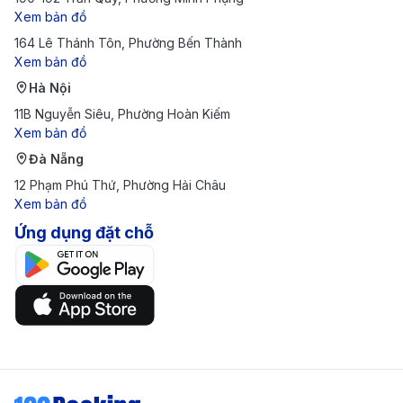
hoặc linh hoạt về thời gian chờ đợi.
Xem bản đồ
Hướng dẫn di chuyển từ sân bay
164 Lê Thánh Tôn, Phường Bến Thành
Xem bản đồ
Hải Phòng vào trung tâm Hải Phòng
Hà Nội
11B Nguyễn Siêu, Phường Hoàn Kiếm
Xem bản đồ
Đà Nẵng
12 Phạm Phú Thứ, Phường Hải Châu
Xem bản đồ
Ứng dụng đặt chỗ