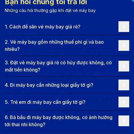
Bạn hỏi chúng tôi trả lời
Có những thành phố không cần quá nhiều lời giới
Những câu hỏi thường gặp khi đặt vé máy bay
thiệu, chỉ cần đặt chân đến là tự khắc hiểu, Hải Phòng
1
.
Cách để săn vé máy bay giá rẻ?
là một nơi như thế. Thành phố này không quá phô
trương, nhưng lại mang trong mình cái khí chất riêng:
2
.
Vé máy bay gồm những thuế phí gì và bao
trầm mà không buồn, sôi nổi mà không xô bồ. Mỗi
nhiêu?
góc phố, mỗi con người, mỗi làn gió biển thổi qua đều
3
.
Đặt vé máy bay giá rẻ có hủy được không, có
như có gì đó rất riêng biệt khiến ta dễ dàng nhận ra,
mất tiền không?
“À, đây là Hải Phòng rồi.”
Dù bạn đến Hải Phòng vào một sáng mùa xuân ấm áp
4
.
Đi máy bay cần những loại giấy tờ gì?
hay giữa cái nắng gắt mùa hè, nơi đây luôn giữ một vẻ
5
.
Trẻ em đi máy bay cần giấy tờ gì?
cuốn hút rất tự nhiên. Có thể là màu đỏ rực của hoa
phượng bên bờ hồ Tam Bạc, là con hẻm nhỏ dẫn ra
6
.
Bà bầu đi máy bay được không, có ảnh hưởng
biển Đồ Sơn, hay chỉ đơn giản là một bát bánh đa cua
tới thai nhi không?
nghi ngút khói giữa chiều muộn. Ẩm thực ở đây không