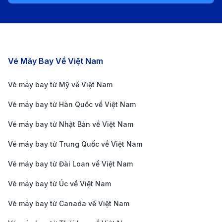
thông
đặc biệt,
Hạng
thương
Các chặng bay nổi bật
Vé Máy Bay Về Việt Nam
gia
Vé máy bay từ Mỹ về Việt Nam
VietJet
5-8
5 giờ -
Hạng
1 trạm
chuyến/
18 giờ 15
Promo,
dừng
Vé máy bay từ Hàn Quốc về Việt Nam
tuần
phút
Hạng
Vé máy bay từ Nhật Bản về Việt Nam
Phổ
Vé máy bay từ Trung Quốc về Việt Nam
thông,
Vé máy bay từ Đài Loan về Việt Nam
Hạng
Cao Cấp
Vé máy bay từ Úc về Việt Nam
Giá vé máy bay từ Chu Lai đi Hải Phòng
Vé máy bay từ Canada về Việt Nam