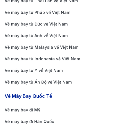
Vé máy bay từ Thái Lan về Việt Nam
Giá vé
Thời
Hãng
Giá vé
Trạm
một
gian
Vé máy bay từ Pháp về Việt Nam
bay
khứ hồi
dừng
chiều
bay
Vé máy bay từ Đức về Việt Nam
Vietnam
3.533.00
6.135.150
Cảng
8 giờ 45
Vé máy bay từ Anh về Việt Nam
Airlines
0 VND
VND
hàng
phút
Vé máy bay từ Malaysia về Việt Nam
không
Vé máy bay từ Indonesia về Việt Nam
quốc tế
Vé máy bay từ Ý về Việt Nam
Tân Sơn
Nhất
Vé máy bay từ Ấn Độ về Việt Nam
(SGN)
Vé Máy Bay Quốc Tế
VietJet
3.161.00
7.787.00
Cảng
9 giờ
Vé máy bay đi Mỹ
0 VND
0 VND
hàng
Vé máy bay đi Hàn Quốc
không