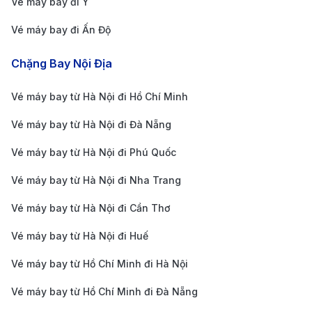
Vé máy bay đi Ý
Vé máy bay đi Ấn Độ
Chặng Bay Nội Địa
Vé máy bay từ Hà Nội đi Hồ Chí Minh
Vé máy bay từ Hà Nội đi Đà Nẵng
Giới thiệu Sân bay Chu Lai – Cửa ngõ hàng không
Vé máy bay từ Hà Nội đi Phú Quốc
miền Trung (Nguồn: Internet)
Thông tin sân bay Chu Lai
Vé máy bay từ Hà Nội đi Nha Trang
Sân bay Chu Lai (mã sân bay: VCL) nằm tại xã Tam
Vé máy bay từ Hà Nội đi Cần Thơ
Nghĩa, huyện Núi Thành, tỉnh Quảng Nam. Đây là một
Vé máy bay từ Hà Nội đi Huế
trong những sân bay có diện tích lớn nhất Việt Nam,
Vé máy bay từ Hồ Chí Minh đi Hà Nội
phục vụ cả mục đích quân sự lẫn dân dụng. Mặc dù
Vé máy bay từ Hồ Chí Minh đi Đà Nẵng
không nằm ngay trung tâm thành phố lớn, nhưng từ