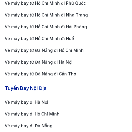
sân bay Chu Lai, bạn có thể dễ dàng di chuyển đến
Vé máy bay từ Hồ Chí Minh đi Phú Quốc
các khu vực lân cận như Tam Kỳ, Hội An, Quảng Ngãi
Vé máy bay từ Hồ Chí Minh đi Nha Trang
hay Khu kinh tế mở Chu Lai, một trong những vùng
Vé máy bay từ Hồ Chí Minh đi Hải Phòng
phát triển năng động của miền Trung.
Vé máy bay từ Hồ Chí Minh đi Huế
Hiện tại, sân bay Chu Lai chủ yếu khai thác các
chuyến bay nội địa do các hãng như Vietnam Airlines,
Vé máy bay từ Đà Nẵng đi Hồ Chí Minh
Vietjet Air và Bamboo Airways vận hành. Các đường
Vé máy bay từ Đà Nẵng đi Hà Nội
bay phổ biến từ đây bao gồm chặng đi TP.HCM, Hà
Vé máy bay từ Đà Nẵng đi Cần Thơ
Nội và một số thành phố lớn khác. Dịch vụ tại sân bay
đang ngày càng được cải thiện với khu vực nhà chờ
Tuyến Bay Nội Địa
gọn gàng, quầy bán vé, dịch vụ hỗ trợ hành khách và
Vé máy bay đi Hà Nội
các phương tiện di chuyển như taxi, xe trung chuyển
Vé máy bay đi Hồ Chí Minh
thuận tiện ngay bên ngoài cổng sân bay.
Phương tiện di chuyển từ trung tâm Chu Lai
Vé máy bay đi Đà Nẵng
đến sân bay Chu Lai