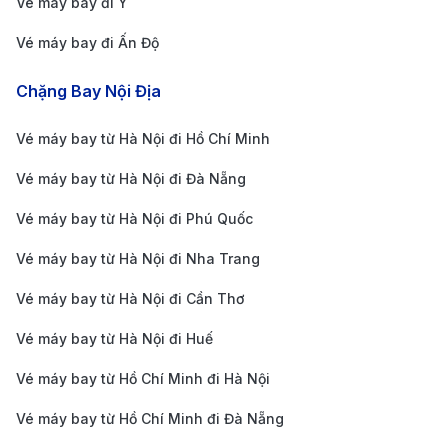
Vé máy bay đi Ý
từ Vietnam Airlines và một số hãng khác. Thực
Vé máy bay đi Ấn Độ
hiện đăng ký nhận thông báo từ các hãng để
không bỏ lỡ cơ hội săn vé rẻ.
Chặng Bay Nội Địa
Tận dụng ưu đãi thẻ tín dụng
: Một số ngân hàng
Vé máy bay từ Hà Nội đi Hồ Chí Minh
có chương trình hoàn tiền, giảm giá vé hoặc tích
điểm đổi vé khi thanh toán bằng thẻ tín dụng. Nếu
Vé máy bay từ Hà Nội đi Đà Nẵng
bạn thường xuyên bay, hãy tận dụng các ưu đãi
Vé máy bay từ Hà Nội đi Phú Quốc
này để tiết kiệm hơn.
Vé máy bay từ Hà Nội đi Nha Trang
Bay vào mùa thấp điểm
: Hạn chế đi vào mùa cao
Vé máy bay từ Hà Nội đi Cần Thơ
điểm du lịch (tháng 3 - tháng 5 và tháng 9 - tháng
11) khi giá vé thường tăng cao. Nếu có thể, hãy bay
Vé máy bay từ Hà Nội đi Huế
vào các tháng thấp điểm để có giá tốt hơn.
Vé máy bay từ Hồ Chí Minh đi Hà Nội
Các lưu ý khi đặt vé máy bay từ Cần
Vé máy bay từ Hồ Chí Minh đi Đà Nẵng
Thơ đi Thâm Quyến