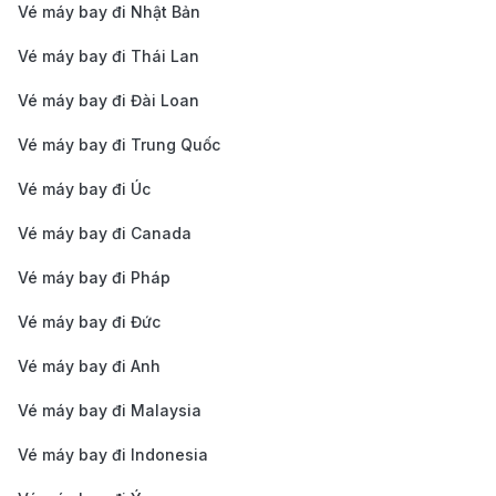
Vé máy bay đi Nhật Bản
Số điểm dừng
: Các chuyến bay có nhiều điểm
Vé máy bay đi Thái Lan
dừng thường có giá rẻ hơn so với chuyến bay có ít
Vé máy bay đi Đài Loan
điểm dừng. Tuy nhiên, tổng thời gian bay sẽ dài
hơn, nên bạn cần cân nhắc giữa giá vé và thời gian
Vé máy bay đi Trung Quốc
di chuyển.
Vé máy bay đi Úc
Những tips vé máy bay từ Cần Thơ
Vé máy bay đi Canada
đi Thâm Quyến giá rẻ
Vé máy bay đi Pháp
Đặt vé sớm
: Mua vé trước 1-3 tháng giúp bạn có
Vé máy bay đi Đức
nhiều lựa chọn với giá tốt hơn. Tránh đặt sát ngày
Vé máy bay đi Anh
bay vì giá vé thường tăng cao, đặc biệt trong mùa
cao điểm.
Vé máy bay đi Malaysia
Săn vé khuyến mãi
: Theo dõi các chương trình
Vé máy bay đi Indonesia
Flash Sale, vé 0 đồng của VietJet Air hoặc ưu đãi