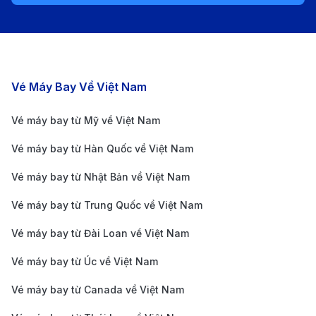
dụng gọi xe phổ biến tại Trung Quốc) giúp đặt xe
dễ dàng với mức giá hợp lý.
Xe buýt sân bay
: Có nhiều tuyến xe buýt chạy từ
sân bay đến các quận trung tâm, phù hợp cho
Các chặng bay nổi bật
Vé Máy Bay Về Việt Nam
hành khách có nhiều hành lý hoặc muốn tiết kiệm
Vé máy bay từ Mỹ về Việt Nam
chi phí.
Vé máy bay từ Hàn Quốc về Việt Nam
Xe đưa đón khách sạn
: Một số khách sạn lớn tại
Thâm Quyến cung cấp dịch vụ xe đưa đón tận nơi,
Vé máy bay từ Nhật Bản về Việt Nam
giúp du khách có hành trình thuận tiện và thoải
Vé máy bay từ Trung Quốc về Việt Nam
mái hơn.
Vé máy bay từ Đài Loan về Việt Nam
Giá vé máy bay từ Cần Thơ đi Thâm
Quyến
Vé máy bay từ Úc về Việt Nam
Vé máy bay từ Canada về Việt Nam
Giá vé trung bình