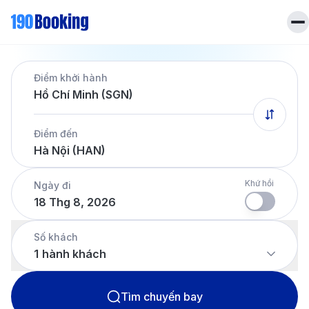
Trang chủ
Điểm khởi hành
Vé máy bay
Hồ Chí Minh (SGN)
Tin tức
Khách sạn
Điểm đến
Dịch vụ
Hà Nội (HAN)
Tin tức
Liên hệ
Hotline
028 7303 6167
Khứ hồi
Ngày đi
18 Thg 8, 2026
Tiếng Việt
Số khách
1
hành khách
Tìm chuyến bay