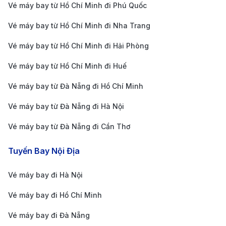
Vé máy bay từ Hồ Chí Minh đi Phú Quốc
Kiểm tra hành trình bay
: Hiện chưa có chuyến
Vé máy bay từ Hồ Chí Minh đi Nha Trang
bay thẳng, hầu hết các hành trình đều có ít nhất
một điểm dừng tại Hà Nội, Bangkok và một số điểm
Vé máy bay từ Hồ Chí Minh đi Hải Phòng
khác. Hãy chọn chuyến bay có thời gian quá cảnh
Vé máy bay từ Hồ Chí Minh đi Huế
hợp lý để tránh chờ đợi quá lâu.
Vé máy bay từ Đà Nẵng đi Hồ Chí Minh
Lưu ý về hành lý
: Các hãng hàng không giá rẻ
Vé máy bay từ Đà Nẵng đi Hà Nội
thường không bao gồm hành lý ký gửi trong vé cơ
bản. Nếu cần mang nhiều đồ, hãy mua thêm hành
Vé máy bay từ Đà Nẵng đi Cần Thơ
lý ký gửi trước khi ra sân bay để tiết kiệm chi phí.
Tuyến Bay Nội Địa
Chọn giờ bay hợp lý
: Các chuyến bay sáng sớm
hoặc đêm muộn thường có giá rẻ hơn so với giờ
Vé máy bay đi Hà Nội
bay phổ biến. Tuy nhiên, cần kiểm tra kỹ phương
Vé máy bay đi Hồ Chí Minh
tiện di chuyển đến sân bay vào khung giờ này để
Vé máy bay đi Đà Nẵng
tránh lỡ chuyến.