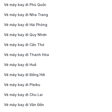
Vé máy bay đi Phú Quốc
Chuẩn bị visa Trung Quốc
: Thâm Quyến thuộc
Trung Quốc, vì vậy bạn cần có visa Trung Quốc
Vé máy bay đi Nha Trang
hợp lệ trước khi bay. Nếu quá cảnh tại thành phố
Vé máy bay đi Hải Phòng
lớn như Thượng Hải, hãy kiểm tra xem có cần visa
Vé máy bay đi Quy Nhơn
quá cảnh hay không.
Vé máy bay đi Cần Thơ
190 Booking - Dịch vụ đặt vé máy
bay uy tín
Vé máy bay đi Thanh Hóa
Vé máy bay đi Huế
Với những lợi ích vượt trội, 190 Booking chính là lựa
chọn hàng đầu cho những ai muốn đặt vé máy bay dễ
Vé máy bay đi Đồng Hới
dàng, nhanh chóng và tiết kiệm. Dưới đây là một số
Vé máy bay đi Pleiku
tiện ích khi bạn đặt vé tại 190 Booking:
Vé máy bay đi Chu Lai
Giá vé cạnh tranh, ưu đãi hấp dẫn:
190 Booking
Vé máy bay đi Vân Đồn
cung cấp giá vé tốt nhất từ nhiều hãng hàng