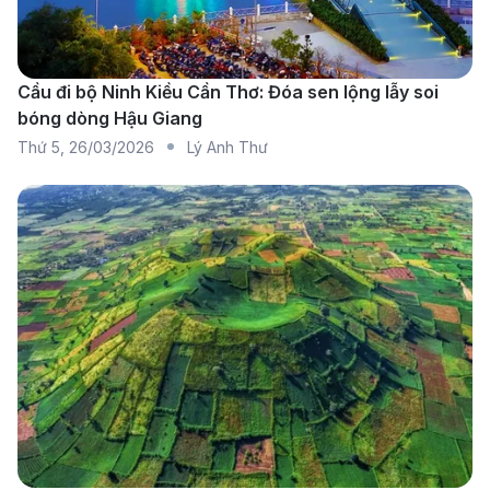
khách đi một mình với hành lý gọn nhẹ. Di chuyển
nhanh và dễ dàng đặt qua ứng dụng.
Xe đưa đón sân bay
: Một số khách sạn hoặc đại lý
Cầu đi bộ Ninh Kiều Cần Thơ: Đóa sen lộng lẫy soi
bóng dòng Hậu Giang
vé máy bay cung cấp dịch vụ xe đưa đón tận nơi,
Thứ 5
,
26/03/2026
Lý Anh Thư
phù hợp cho nhóm khách hoặc những ai muốn trải
nghiệm thoải mái.
Xe cá nhân
: Nếu di chuyển bằng ô tô hoặc xe
máy, hành khách có thể gửi xe tại bãi đỗ của sân
bay để thuận tiện cho chuyến bay.
Sân bay Quốc tế Bảo An Thâm Quyến
(SZX)
Là một trong những sân bay nhộn nhịp nhất Trung
Quốc, sân bay Quốc tế Bảo An Thâm Quyến đóng vai
trò quan trọng trong việc kết nối khu vực Quảng Đông