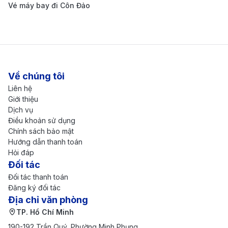
không, giúp khách hàng tiết kiệm tối đa chi phí.
Vé máy bay đi Côn Đảo
Chúng tôi thường xuyên cập nhật chương trình
khuyến mãi, mã giảm giá để mang đến những ưu
đãi đặc biệt cho khách hàng.
Đặt vé nhanh chóng, giao diện thân thiện:
Hệ
Về chúng tôi
thống đặt vé thông minh cho phép khách hàng tìm
Liên hệ
Giới thiệu
kiếm, so sánh và đặt vé chỉ trong vài phút. Giao
Dịch vụ
diện website thân thiện, dễ sử dụng trên cả máy
Điều khoản sử dụng
Chính sách bảo mật
tính và điện thoại, giúp bạn thao tác dễ dàng ở mọi
Hướng dẫn thanh toán
lúc, mọi nơi.
Hỏi đáp
Đối tác
Đa dạng các chuyến bay:
190 Booking hợp tác với
Đối tác thanh toán
nhiều hãng hàng không trong nước và quốc tế,
Đăng ký đối tác
Địa chỉ văn phòng
cung cấp hàng ngàn chuyến bay đến mọi điểm
TP. Hồ Chí Minh
đến trên thế giới. Dù bạn cần bay nội địa hay quốc
190-192 Trần Quý, Phường Minh Phụng