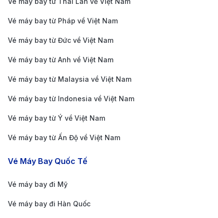
Vé máy bay từ Thái Lan về Việt Nam
Giá vé máy bay từ Cần Thơ đi Thâm Quyến với các
Vé máy bay từ Pháp về Việt Nam
chuyến bay có điểm dừng dao động từ 5.000.000 -
33.000.000 VNĐ. Mức giá này thay đổi tùy theo hãng
Vé máy bay từ Đức về Việt Nam
hàng không, lộ trình bay và thời điểm đặt vé. Hành
Vé máy bay từ Anh về Việt Nam
khách có thể lựa chọn chuyến bay phù hợp với ngân
Vé máy bay từ Malaysia về Việt Nam
sách và nhu cầu di chuyển của mình.
Vé máy bay từ Indonesia về Việt Nam
Yếu tố ảnh hưởng đến giá vé
Vé máy bay từ Ý về Việt Nam
Thời điểm đặt vé
: Đặt vé sớm giúp tiết kiệm chi phí
Vé máy bay từ Ấn Độ về Việt Nam
hơn so với đặt sát ngày bay. Nếu mua vé trước từ
1-3 tháng, bạn có thể tìm được giá tốt hơn.
Vé Máy Bay Quốc Tế
Mùa du lịch
: Giá vé thường tăng cao vào mùa cao
Vé máy bay đi Mỹ
điểm du lịch, đặc biệt là từ tháng 3 - tháng 5 và
tháng 9 - tháng 11. Ngược lại, mùa thấp điểm có
Vé máy bay đi Hàn Quốc
thể giúp bạn săn được vé rẻ hơn.