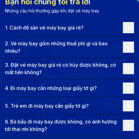
Bạn hỏi chúng tôi trả lời
gian chờ quá cảnh. Một số chuyến bay có thời gian
Những câu hỏi thường gặp khi đặt vé máy bay
nối chuyến ngắn, giúp hành khách đến nơi nhanh
hơn, trong khi các hành trình dài hơn có thể kéo
1
.
Cách để săn vé máy bay giá rẻ?
dài do thời gian chờ giữa các chặng.
2
.
Vé máy bay gồm những thuế phí gì và bao
Các điểm quá cảnh phổ biến trên chặng bay này
nhiêu?
bao gồm Đà Nẵng (DAD), Hà Nội (HAN), Thượng
3
.
Đặt vé máy bay giá rẻ có hủy được không, có
Hải (PVG) và Bangkok (BKK).
mất tiền không?
Các hãng hàng không khai thác vé máy
bay từ Cần Thơ đi Thâm Quyến
4
.
Đi máy bay cần những loại giấy tờ gì?
Một số hãng hàng không khai thác tuyến bay từ Cần
5
.
Trẻ em đi máy bay cần giấy tờ gì?
Thơ đến Thâm Quyến với ít nhất một điểm quá cảnh,
cụ thể:
6
.
Bà bầu đi máy bay được không, có ảnh hưởng
Vietnam Airlines
: Khi lựa chọn hãng hàng không
tới thai nhi không?
quốc gia Việt Nam, hành khách được tận hưởng