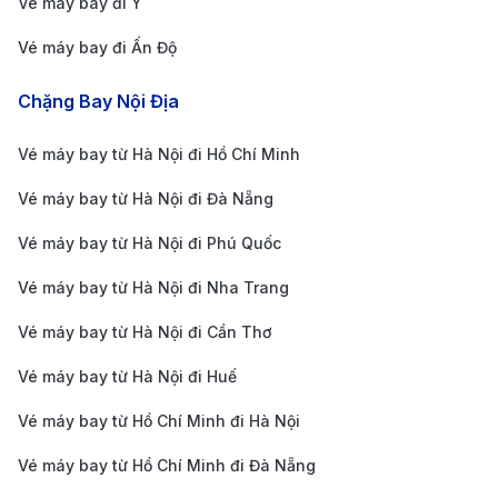
rẻ. Đặc biệt, trong các dịp cao điểm như lễ Tết hay
Vé máy bay đi Ý
mùa du lịch, đặt vé sớm không chỉ giúp bạn tiết
Vé máy bay đi Ấn Độ
kiệm chi phí mà còn đảm bảo lựa chọn được
Chặng Bay Nội Địa
chuyến bay với thời gian phù hợp nhất.
Theo dõi các chương trình khuyến mãi:
Các hãng
Vé máy bay từ Hà Nội đi Hồ Chí Minh
hàng không như Vietnam Airlines, Japan Airlines,
Vé máy bay từ Hà Nội đi Đà Nẵng
ANA (All Nippon Airways) và American Airlines
Vé máy bay từ Hà Nội đi Phú Quốc
thường xuyên tung ra các ưu đãi hấp dẫn cho
tuyến bay từ Cần Thơ đi Portland. Để không bỏ lỡ
Vé máy bay từ Hà Nội đi Nha Trang
những cơ hội này, bạn nên đăng ký nhận thông
Vé máy bay từ Hà Nội đi Cần Thơ
báo khuyến mãi qua email hoặc theo dõi các trang
Vé máy bay từ Hà Nội đi Huế
đặt vé uy tín để cập nhật thông tin sớm nhất.
Vé máy bay từ Hồ Chí Minh đi Hà Nội
Chọn hành trình nối chuyến hợp lý:
Vì chưa có
chuyến bay thẳng từ Cần Thơ đến Portland, hành
Vé máy bay từ Hồ Chí Minh đi Đà Nẵng