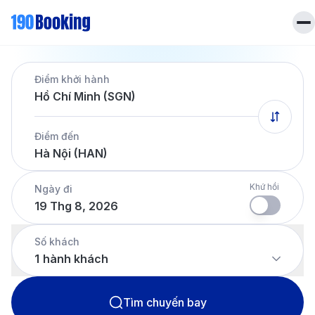
Trang chủ
Điểm khởi hành
Vé máy bay
Hồ Chí Minh (SGN)
Tin tức
Khách sạn
Điểm đến
Dịch vụ
Hà Nội (HAN)
Tin tức
Liên hệ
Hotline
028 7303 6167
Khứ hồi
Ngày đi
19 Thg 8, 2026
Tiếng Việt
Số khách
1
hành khách
Tìm chuyến bay