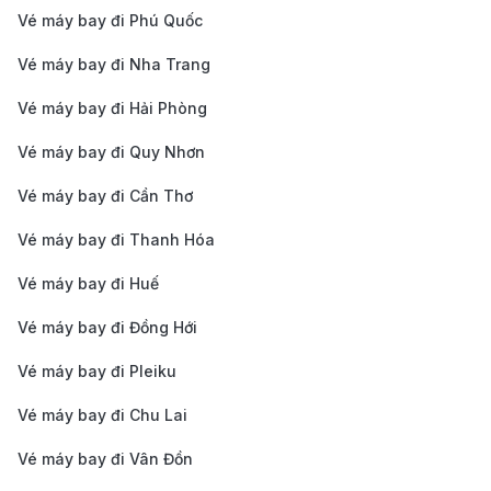
vé từ nhiều hãng hàng không khác nhau, đảm bảo
Vé máy bay đi Phú Quốc
tìm được mức giá tốt nhất cho hành trình.
Vé máy bay đi Nha Trang
Hỗ trợ 24/7, tận tâm và chuyên nghiệp:
Đội ngũ tư
Vé máy bay đi Hải Phòng
vấn viên luôn sẵn sàng hỗ trợ bạn từ lúc đặt vé, xử
Vé máy bay đi Quy Nhơn
lý thay đổi lịch trình đến giải quyết các vấn đề phát
sinh trong quá trình di chuyển.
Vé máy bay đi Cần Thơ
Thanh toán linh hoạt, an toàn:
Với nhiều phương
Vé máy bay đi Thanh Hóa
thức thanh toán tiện lợi như thẻ tín dụng, chuyển
Vé máy bay đi Huế
khoản ngân hàng và ví điện tử, bạn có thể an tâm
Vé máy bay đi Đồng Hới
thực hiện giao dịch một cách nhanh chóng và bảo
mật.
Vé máy bay đi Pleiku
Dịch vụ trọn gói, tiện lợi:
Bên cạnh vé máy bay,
Vé máy bay đi Chu Lai
190 Booking còn cung cấp các dịch vụ bổ trợ như
Vé máy bay đi Vân Đồn
đặt phòng khách sạn, thuê xe đưa đón và bảo