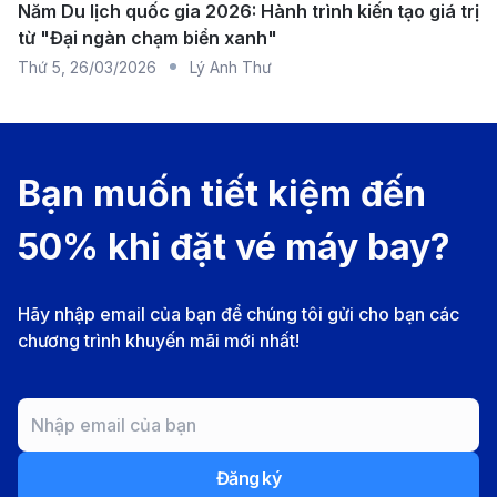
Năm Du lịch quốc gia 2026: Hành trình kiến tạo giá trị
nổi tiếng như Bến Ninh Kiều, chợ nổi Cái Răng và làng
từ "Đại ngàn chạm biển xanh"
du lịch Mỹ Khánh. Với cơ sở hạ tầng hiện đại, sân bay
Thứ 5
,
26/03/2026
Lý Anh Thư
cung cấp nhiều tiện ích như wifi miễn phí, quầy làm
thủ tục nhanh chóng, phòng chờ thoải mái và các
dịch vụ hỗ trợ hành khách chu đáo. Từ sân bay, du
Bạn muốn tiết kiệm đến
khách có thể di chuyển đến trung tâm thành phố
50% khi đặt vé máy bay?
bằng taxi, xe buýt hoặc các dịch vụ xe công nghệ một
cách thuận tiện.
Sân bay Quốc tế Portland (PDX) – Portland,
Hãy nhập email của bạn để chúng tôi gửi cho bạn các
chương trình khuyến mãi mới nhất!
Hoa Kỳ
Sân bay Quốc tế Portland (PDX) là sân bay chính
phục vụ thành phố Portland và khu vực Tây Bắc Thái
Bình Dương của Hoa Kỳ. Nằm cách trung tâm thành
Đăng ký