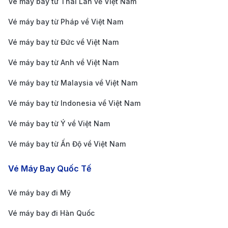
Vé máy bay từ Thái Lan về Việt Nam
trung tâm Portland. Lộ trình từ sân bay PDX đến
Vé máy bay từ Pháp về Việt Nam
trung tâm thành phố Portland (Pioneer Square)
mất khoảng 40 phút. Tàu hoạt động từ 4:45 sáng
Vé máy bay từ Đức về Việt Nam
đến 12:00 đêm, với tần suất 15 phút/chuyến.
Vé máy bay từ Anh về Việt Nam
Taxi:
Phù hợp với những hành khách mang nhiều
Vé máy bay từ Malaysia về Việt Nam
hành lý hoặc muốn di chuyển nhanh chóng. Thời
Vé máy bay từ Indonesia về Việt Nam
gian di chuyển khoảng 20 – 30 phút tùy vào tình
trạng giao thông.
Vé máy bay từ Ý về Việt Nam
Dịch vụ xe công nghệ (Uber, Lyft):
Là lựa chọn
Vé máy bay từ Ấn Độ về Việt Nam
linh hoạt, tiện lợi với mức giá cạnh tranh so với taxi
Vé Máy Bay Quốc Tế
truyền thống. Thời gian di chuyển khoảng 20 – 30
phút. Giá cước từ 30 – 45 USD (tùy thời điểm và
Vé máy bay đi Mỹ
loại xe).
Vé máy bay đi Hàn Quốc
Xe buýt:
Tuyến TriMet Bus 272 kết nối sân bay với