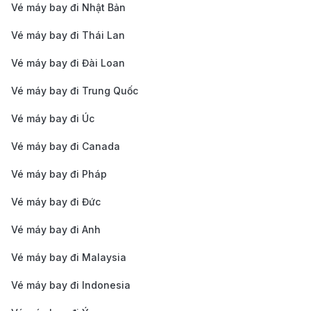
Vé máy bay đi Nhật Bản
trạm Gateway Transit Center, từ đây hành khách
có thể chuyển tiếp lên các tuyến tàu điện khác để
Vé máy bay đi Thái Lan
vào trung tâm thành phố. Thời gian di chuyển
Vé máy bay đi Đài Loan
khoảng 50 – 60 phút.
Vé máy bay đi Trung Quốc
Thuê xe tự lái:
Sân bay PDX có các quầy dịch vụ
Vé máy bay đi Úc
cho thuê xe của các hãng lớn như Hertz,
Enterprise, Avis, phù hợp cho những ai muốn chủ
Vé máy bay đi Canada
động khám phá Portland và các khu vực lân cận.
Vé máy bay đi Pháp
Cách săn vé máy bay từ Cần Thơ đi
Vé máy bay đi Đức
Portland giúp bạn tiết kiệm chi phí
Vé máy bay đi Anh
Đặt vé sớm để nhận ưu đãi tốt nhất:
Nếu bạn có
Vé máy bay đi Malaysia
kế hoạch bay từ Cần Thơ đến Portland, hãy đặt vé
Vé máy bay đi Indonesia
trước từ 2 – 3 tháng để có cơ hội săn được giá vé