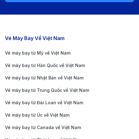
phố Portland khoảng 19 km, sân bay PDX nổi tiếng với
thiết kế thân thiện với môi trường và dịch vụ chất
lượng cao. Sân bay có các tiện ích hiện đại như cửa
hàng miễn thuế, nhà hàng phong phú, phòng chờ cao
Các chặng bay nổi bật
Vé Máy Bay Về Việt Nam
cấp và các dịch vụ hỗ trợ hành khách 24/7. Hành
khách có thể dễ dàng di chuyển từ sân bay đến trung
Vé máy bay từ Mỹ về Việt Nam
tâm thành phố dễ dàng bằng các phương tiện tại đó
Vé máy bay từ Hàn Quốc về Việt Nam
giúp việc khám phá Portland trở nên nhanh chóng và
Vé máy bay từ Nhật Bản về Việt Nam
thuận tiện.
Phương tiện di chuyển từ Sân bay
Vé máy bay từ Trung Quốc về Việt Nam
Quốc tế Portland (PDX) đến trung
Vé máy bay từ Đài Loan về Việt Nam
tâm thành phố
Vé máy bay từ Úc về Việt Nam
Tàu điện MAX Red Line:
Đây là phương tiện di
Vé máy bay từ Canada về Việt Nam
chuyển thuận tiện và tiết kiệm nhất từ sân bay đến