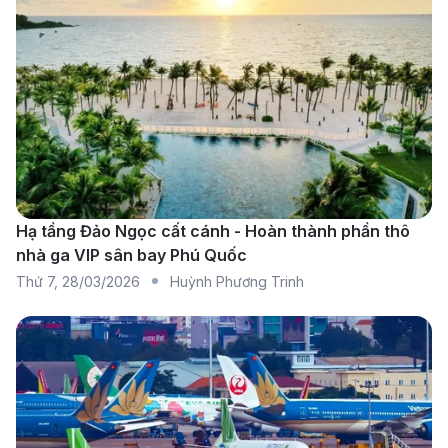
Các hãng hàng không khai thác tuyến Cần
Thơ – Portland
Vietnam Airlines:
Hành khách có thể bay từ Cần
Thơ đến Hà Nội, sau đó nối chuyến đến Portland
qua các sân bay quốc tế. Vietnam Airlines cung
cấp dịch vụ chuyên nghiệp, hành lý ký gửi rộng rãi
Hạ tầng Đảo Ngọc cất cánh - Hoàn thành phần thô
và suất ăn phong phú.
nhà ga VIP sân bay Phú Quốc
Vietjet Air:
Hành khách bay từ Cần Thơ đến Hà
Thứ 7
,
28/03/2026
Huỳnh Phương Trinh
Nội, sau đó tiếp tục hành trình đến Portland với
các đối tác quốc tế. Là lựa chọn tiết kiệm chi phí
với nhiều khung giờ linh hoạt.
Japan Airlines:
Hành khách có thể bay từ Cần
Thơ đến Tokyo thông qua điểm nối chuyến tại Hà