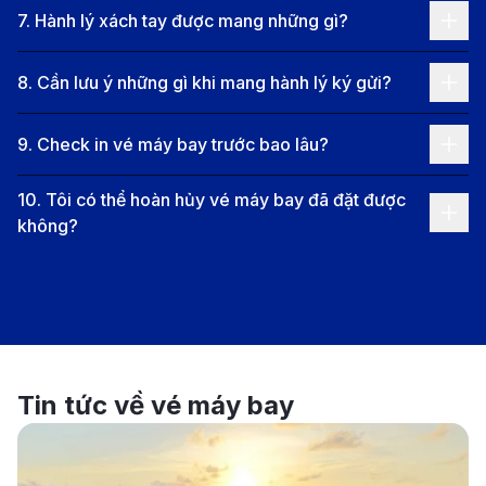
phát triển!
7
.
Hành lý xách tay được mang những gì?
Thông tin chuyến bay từ Cần Thơ đi
Portland
8
.
Cần lưu ý những gì khi mang hành lý ký gửi?
Chặng bay từ Cần Thơ đến Portland
9
.
Check in vé máy bay trước bao lâu?
Chuyến bay thẳng:
Hiện tại, chưa có chuyến bay
10
.
Tôi có thể hoàn hủy vé máy bay đã đặt được
thẳng từ Cần Thơ (Sân bay Quốc tế Cần Thơ –
không?
VCA) đến Portland (Sân bay Quốc tế Portland –
PDX).
Chuyến bay nối chuyến:
Hành khách sẽ cần quá
cảnh tại một hoặc nhiều sân bay trung chuyển như
Hà Nội, Tokyo, Đài Bắc hoặc Los Angeles trước
Tin tức về vé máy bay
khi đến Portland. Tổng thời gian bay trung bình từ
19 đến 34 giờ, tùy thuộc vào điểm nối chuyến và
thời gian chờ.