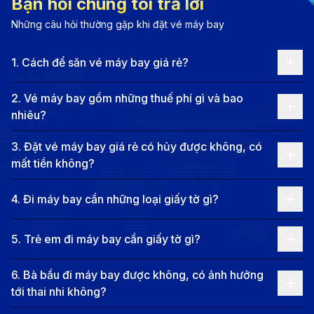
Bạn hỏi chúng tôi trả lời
lĩnh vực công nghệ, sản xuất thủ công và dịch vụ
Những câu hỏi thường gặp khi đặt vé máy bay
sáng tạo.
Không chỉ phát triển kinh tế, Portland còn là thành
1
.
Cách để săn vé máy bay giá rẻ?
phố có đời sống văn hóa phong phú và cộng đồng
dân cư đa dạng. Du khách có thể khám phá nền ẩm
2
.
Vé máy bay gồm những thuế phí gì và bao
nhiêu?
thực độc đáo với các quán cà phê thủ công, nhà máy
bia địa phương và chợ nông sản tươi ngon. Thành phố
3
.
Đặt vé máy bay giá rẻ có hủy được không, có
cũng nổi bật với các hoạt động văn hóa – nghệ thuật,
mất tiền không?
từ các triển lãm sáng tạo đến những lễ hội âm nhạc và
4
.
Đi máy bay cần những loại giấy tờ gì?
hội chợ thủ công truyền thống. Bên cạnh đó, Portland
sở hữu nhiều trường đại học và trung tâm nghiên cứu
5
.
Trẻ em đi máy bay cần giấy tờ gì?
danh tiếng, thu hút sinh viên và các nhà nghiên cứu từ
khắp nơi trên thế giới. Hãy đến ngay Portland để trải
6
.
Bà bầu đi máy bay được không, có ảnh hưởng
tới thai nhi không?
nghiệm một thành phố xanh, sáng tạo và đầy cơ hội