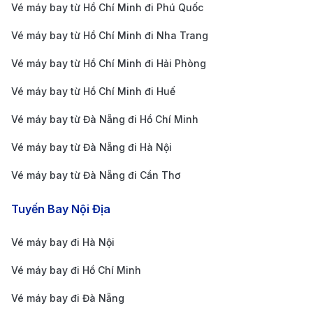
khách sẽ cần quá cảnh tại một hoặc nhiều thành
Vé máy bay từ Hồ Chí Minh đi Phú Quốc
phố như Hà Nội, Tokyo hoặc Los Angeles. Việc lựa
Vé máy bay từ Hồ Chí Minh đi Nha Trang
chọn điểm dừng thông minh sẽ giúp bạn cân bằng
Vé máy bay từ Hồ Chí Minh đi Hải Phòng
giữa chi phí và thời gian di chuyển, mang lại trải
nghiệm bay thoải mái hơn.
Vé máy bay từ Hồ Chí Minh đi Huế
So sánh giá vé trên các nền tảng trực tuyến:
Sử
Vé máy bay từ Đà Nẵng đi Hồ Chí Minh
dụng các công cụ tìm kiếm và so sánh giá vé như
Vé máy bay từ Đà Nẵng đi Hà Nội
190 Booking sẽ giúp bạn dễ dàng lựa chọn được
Vé máy bay từ Đà Nẵng đi Cần Thơ
chuyến bay có chi phí hợp lý nhất.
Lý do bạn nên đặt vé máy bay từ
Tuyến Bay Nội Địa
Cần Thơ đi Portland tại 190
Booking?
Vé máy bay đi Hà Nội
Vé máy bay đi Hồ Chí Minh
Giá vé cạnh tranh, cập nhật liên tục:
Hệ thống
Vé máy bay đi Đà Nẵng
thông minh của 190 Booking giúp bạn so sánh giá