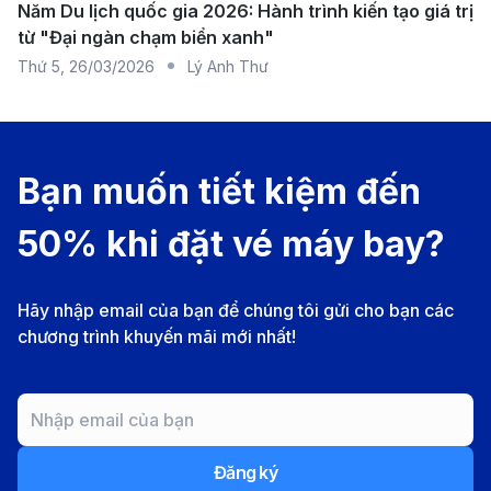
hãng hoặc liên hệ trực tiếp để tránh các khoản phí
Năm Du lịch quốc gia 2026: Hành trình kiến tạo giá trị
từ "Đại ngàn chạm biển xanh"
phát sinh không mong muốn tại sân bay.
Thứ 5
,
26/03/2026
Lý Anh Thư
Ngoài ra, hãy chú ý đến danh mục các vật phẩm bị
cấm hoặc hạn chế mang theo để đảm bảo an toàn
cho chuyến bay.
Chuẩn bị visa nhập cảnh Malaysia
Bạn muốn tiết kiệm đến
Công dân Việt Nam được miễn visa khi lưu trú tại
50% khi đặt vé máy bay?
Malaysia dưới 30 ngày với mục đích du lịch, công
tác hoặc thăm thân.
Hãy nhập email của bạn để chúng tôi gửi cho bạn các
Tuy nhiên, bạn cần đảm bảo hộ chiếu còn hiệu lực
chương trình khuyến mãi mới nhất!
ít nhất 6 tháng tính từ ngày nhập cảnh và có vé
máy bay khứ hồi hoặc vé đi tiếp.
Ngoài ra, bạn nên chuẩn bị sẵn các giấy tờ cần
Đăng ký
thiết như xác nhận đặt phòng khách sạn, lịch trình