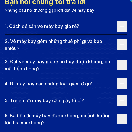
Bạn hỏi chúng tôi trả lời
hành lý ưu đãi.
Những câu hỏi thường gặp khi đặt vé máy bay
Thai AirAsia
: Hãng hàng không giá rẻ hàng đầu
1
.
Cách để săn vé máy bay giá rẻ?
Malaysia, chuyên khai thác các chuyến bay đến
Penang.
2
.
Vé máy bay gồm những thuế phí gì và bao
Jetstar Asia
:
Hãng hàng không giá rẻ có trụ sở tại
nhiêu?
Singapore, khai thác các chuyến bay đến nhiều
3
.
Đặt vé máy bay giá rẻ có hủy được không, có
điểm đến trong khu vực Đông Nam Á, trong đó có
mất tiền không?
Việt Nam.
Giá vé máy bay từ Cần Thơ đi
4
.
Đi máy bay cần những loại giấy tờ gì?
Penang
5
.
Trẻ em đi máy bay cần giấy tờ gì?
Giá vé trung bình
6
.
Bà bầu đi máy bay được không, có ảnh hưởng
Chuyến bay có điểm dừng: Từ 5.500.000 - 21.000.000
tới thai nhi không?
VNĐ, tùy vào hãng hàng không và thời điểm đặt vé.