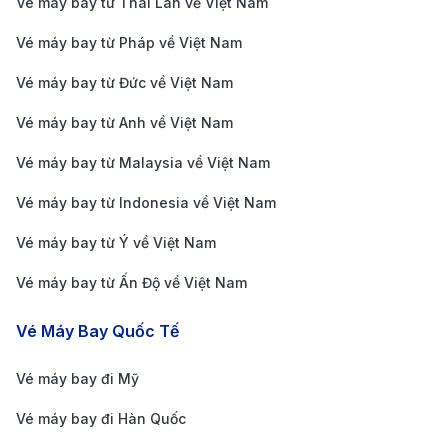
Vé máy bay từ Thái Lan về Việt Nam
Đặt vé khứ hồi để tiết kiệm chi phí
Vé máy bay từ Pháp về Việt Nam
Đặt vé khứ hồi thường giúp bạn có mức giá ưu đãi
Vé máy bay từ Đức về Việt Nam
hơn so với đặt từng vé một chiều, đặc biệt là khi
Vé máy bay từ Anh về Việt Nam
bạn đã có kế hoạch du lịch cụ thể.
Vé máy bay từ Malaysia về Việt Nam
Ngoài ra, việc đặt vé khứ hồi cũng giúp bạn tiết
kiệm thời gian và công sức so với việc phải tìm kiếm
Vé máy bay từ Indonesia về Việt Nam
và đặt vé một chiều riêng lẻ.
Vé máy bay từ Ý về Việt Nam
Hãy so sánh giá vé khứ hồi và vé một chiều trên
Vé máy bay từ Ấn Độ về Việt Nam
các trang web đặt vé máy bay để lựa chọn phương
án tiết kiệm nhất.
Vé Máy Bay Quốc Tế
Hướng dẫn di chuyển từ sân bay
Vé máy bay đi Mỹ
Cần Thơ và Penang
Vé máy bay đi Hàn Quốc
Sân bay Cần Thơ (VCA)