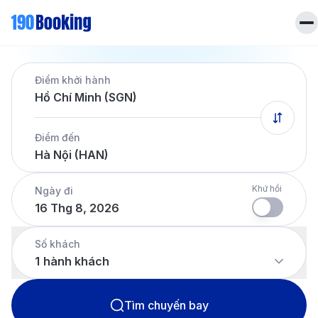
Trang chủ
Điểm khởi hành
Vé máy bay
Hồ Chí Minh (SGN)
Tin tức
Khách sạn
Điểm đến
Dịch vụ
Hà Nội (HAN)
Tin tức
Liên hệ
Hotline
028 7303 6167
Khứ hồi
Ngày đi
16 Thg 8, 2026
Tiếng Việt
Số khách
1
hành khách
Tìm chuyến bay