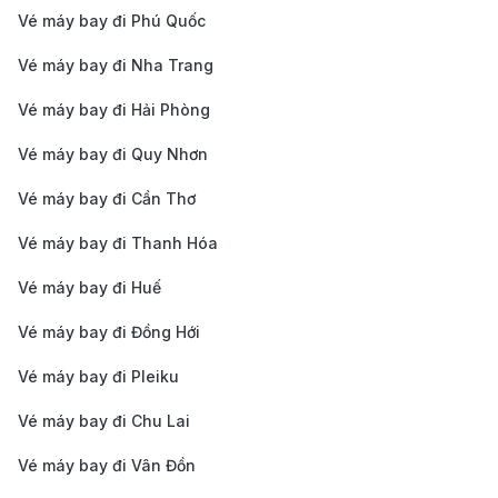
Tên đầy đủ
: Sân bay Quốc tế Penang (Penang
Vé máy bay đi Phú Quốc
International Airport - PIA)
Vé máy bay đi Nha Trang
Địa chỉ
: Lapangan Terbang Antarabangsa Bayan
Lepas, 11900 Bayan Lepas, Penang, Malaysia.
Vé máy bay đi Hải Phòng
Mã IATA
: PEN
Vé máy bay đi Quy Nhơn
Mã ICAO
: WMKP
Vé máy bay đi Cần Thơ
Điện thoại
: +60 4-252 0252
Vé máy bay đi Thanh Hóa
Khoảng cách đến trung tâm George Town
:
Khoảng 16 km về phía nam.
Vé máy bay đi Huế
Đặc điểm nổi bật
Vé máy bay đi Đồng Hới
Sân bay nằm ở phía đông nam của đảo Penang,
Vé máy bay đi Pleiku
gần thị trấn Bayan Lepas.
Vé máy bay đi Chu Lai
Đây là một trong những sân bay bận rộn nhất ở
Vé máy bay đi Vân Đồn
Malaysia, phục vụ hàng triệu hành khách mỗi năm.