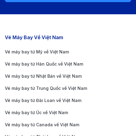
du lịch và chứng minh tài chính để xuất trình khi
được yêu cầu.
Chọn chỗ ngồi phù hợp
Các chặng bay nổi bật
Vé Máy Bay Về Việt Nam
Ghế gần lối đi: Thuận tiện di chuyển, đặc biệt phù
hợp với những chuyến bay dài hoặc khi bạn cần
Vé máy bay từ Mỹ về Việt Nam
thường xuyên ra vào nhà vệ sinh.
Vé máy bay từ Hàn Quốc về Việt Nam
Ghế gần cửa sổ: Lý tưởng cho những ai thích ngắm
Vé máy bay từ Nhật Bản về Việt Nam
cảnh từ trên cao và muốn có không gian riêng tư
hơn.
Vé máy bay từ Trung Quốc về Việt Nam
Ghế gần cánh máy bay: Vị trí này thường ít bị rung
Vé máy bay từ Đài Loan về Việt Nam
lắc nhất, thích hợp cho những người dễ bị say máy
Vé máy bay từ Úc về Việt Nam
bay.
Vé máy bay từ Canada về Việt Nam
Hãy chọn trước chỗ ngồi khi làm thủ tục trực tuyến
hoặc liên hệ với hãng hàng không để được hỗ trợ.