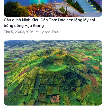
máy bay từ nhiều hãng hàng không khác nhau trên
cùng một giao diện. Có thể dễ dàng lọc ra các chuyến
bay có giá tốt nhất, thời gian bay phù hợp và lựa chọn
Cầu đi bộ Ninh Kiều Cần Thơ: Đóa sen lộng lẫy soi
bóng dòng Hậu Giang
hãng hàng không mà bạn yêu thích. Việc so sánh giá
Thứ 5
,
26/03/2026
Lý Anh Thư
vé giúp bạn có cái nhìn tổng quan về giá cả thị trường
và đưa ra quyết định đặt vé thông minh nhất.
Những lưu ý khi đặt vé máy bay từ
Cần Thơ đi Penang
Kiểm tra chính sách hành lý của hãng bay
Mỗi hãng hàng không có quy định riêng về hành lý
xách tay và hành lý ký gửi, bao gồm kích thước,
trọng lượng và số lượng cho phép.
Bạn nên kiểm tra kỹ thông tin này trên website của