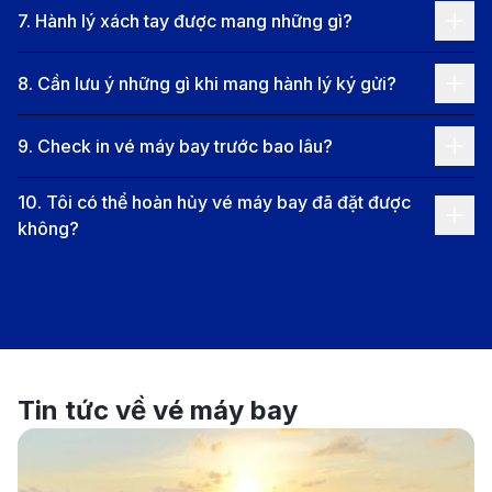
Yếu tố ảnh hưởng đến giá vé
7
.
Hành lý xách tay được mang những gì?
Thời điểm đặt vé
: Đặt vé sớm giúp tiết kiệm chi phí
8
.
Cần lưu ý những gì khi mang hành lý ký gửi?
hơn so với đặt cận ngày, đặc biệt là trong các dịp lễ,
tết hoặc mùa du lịch cao điểm. Nên đặt vé trước từ 2-
9
.
Check in vé máy bay trước bao lâu?
3 tháng để có nhiều lựa chọn về giá cả và giờ bay,
10
.
Tôi có thể hoàn hủy vé máy bay đã đặt được
đồng thời tránh tình trạng hết vé.
không?
Mùa du lịch
: Giá vé tăng vào mùa cao điểm du lịch
(tháng 12 - tháng 4) hoặc mùa lễ hội George Town
(tháng 8).
Số điểm dừng
: Chuyến bay có nhiều điểm dừng
thường có giá thấp hơn chuyến bay ít điểm dừng. Hãy
Tin tức về vé máy bay
cân nhắc giữa giá cả và thời gian để lựa chọn chuyến
bay phù hợp với nhu cầu của bạn.
Loại vé
: Vé khứ hồi thường tiết kiệm hơn so với đặt