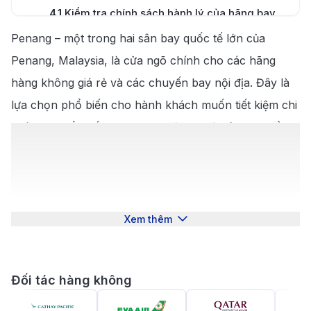
4.1
.
Kiểm tra chính sách hành lý của hãng bay
Penang – một trong hai sân bay quốc tế lớn của
4.2
.
Chuẩn bị visa nhập cảnh Malaysia
Penang, Malaysia, là cửa ngõ chính cho các hãng
4.3
.
Chọn chỗ ngồi phù hợp
hàng không giá rẻ và các chuyến bay nội địa. Đây là
lựa chọn phổ biến cho hành khách muốn tiết kiệm chi
4.4
.
Đặt vé khứ hồi để tiết kiệm chi phí
phí di chuyển đến Malaysia. Hiện tại, từ sân bay Cần
Hướng dẫn di chuyển từ sân bay Cần Thơ và
5
.
Penang
Thơ (VCA) đi sân bay quốc tế Penang (PEN), chưa có
chuyến bay thẳng, hành khách cần quá cảnh ít nhất
5.1
.
Sân bay Cần Thơ (VCA)
một lần. Hãy đặt
vé máy bay từ Cần Thơ đi Penang
5.1.1
.
Vị trí và thông tin chung
qua
190 Booking
, chúng tôi sẽ đồng hành cùng bạn
Xem thêm
5.1.2
.
Vai trò và chức năng
xuyên suốt hành trình khám phá bờ biển tây bắc của
bán đảo Malaysia.
5.1.3
.
Các tiện ích và dịch vụ
Tổng quan hành trình bay từ Cần
Đối tác hàng không
Di chuyển từ trung tâm Cần Thơ đến sân
5.1.4
.
Thơ đi Penang
bay Cần Thơ