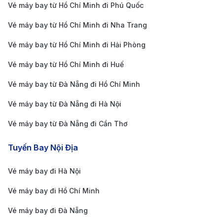
Cửa hàng miễn thuế, cửa hàng bán lẻ, nhà hàng,
Vé máy bay từ Hồ Chí Minh đi Phú Quốc
quán cà phê.
Vé máy bay từ Hồ Chí Minh đi Nha Trang
Dịch vụ Wifi miễn phí.
Vé máy bay từ Hồ Chí Minh đi Hải Phòng
Dịch vụ cho thuê xe.
Vé máy bay từ Hồ Chí Minh đi Huế
Dịch vụ taxi.
Di chuyển từ trung tâm Cần Thơ đến sân bay
Vé máy bay từ Đà Nẵng đi Hồ Chí Minh
Cần Thơ
Vé máy bay từ Đà Nẵng đi Hà Nội
Taxi hoặc xe công nghệ
: Chỉ mất 15 - 30 phút, giá
Vé máy bay từ Đà Nẵng đi Cần Thơ
khoảng 100.000 - 250.000 VNĐ.
Tuyến Bay Nội Địa
Xe buýt
: Tuyến xe buýt nội đô phục vụ khách ra sân
bay, giá vé 15.000 VNĐ.
Vé máy bay đi Hà Nội
Sân bay Penang (PEN)
Vé máy bay đi Hồ Chí Minh
Thông tin chung
Vé máy bay đi Đà Nẵng