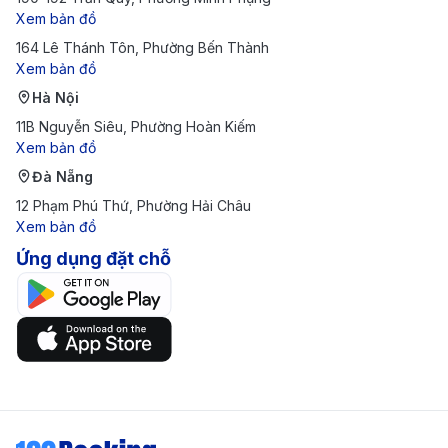
Xem bản đồ
Có nhiều lựa chọn giao thông từ sân bay đến trung
164 Lê Thánh Tôn, Phường Bến Thành
tâm thành phố, bao gồm taxi, xe buýt và dịch vụ
Xem bản đồ
cho thuê xe.
Hà Nội
Di chuyển từ sân bay Penang (PEN) về trung
11B Nguyễn Siêu, Phường Hoàn Kiếm
tâm Penang
Xem bản đồ
Đà Nẵng
Xe buýt Rapid Penang:
Giá rẻ (2.7 MYR - 4 MYR,
12 Phạm Phú Thứ, Phường Hải Châu
khoảng 15.000 - 23.000 VNĐ), nhiều tuyến.
Xem bản đồ
Taxi/Grab/MyCar:
Tiện lợi, giá 30 MYR - 50 MYR
Ứng dụng đặt chỗ
(khoảng 170.000 - 280.000 VNĐ) đến George Town.
Thuê xe tự lái:
Tự do, cần bằng lái quốc tế.
Kinh nghiệm du lịch Penang
Thời gian lý tưởng để du lịch Penang
Penang có khí hậu nhiệt đới gió mùa, với thời tiết nóng