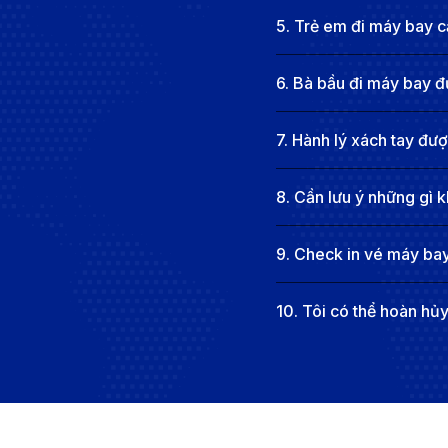
vẫn cung cấp các tiện ích cơ bản như quầy làm thủ t
5
.
Trẻ em đi máy bay cầ
phương tiện cá nhân. Trong tương lai, sân bay Cà Mau 
phương.
6
.
Bà bầu đi máy bay đ
Sân bay quốc tế Denver (DEN) - Denver, M
7
.
Hành lý xách tay đư
Sân bay Quốc tế Denver (DEN) là sân bay chính phụ
Denver International Airport là sân bay lớn nhất nước
8
.
Cần lưu ý những gì k
(Jeppesen Terminal) và ba khu vực cổng (A, B, C) đượ
mua sắm, phòng chờ VIP, wifi miễn phí và khu vực ngh
9
.
Check in vé máy bay
hùng vĩ. Hành khách có thể dễ dàng di chuyển từ sân b
10
.
Tôi có thể hoàn hủ
trọng trong mạng lưới giao thông hàng không của Mỹ.
Phương tiện di chuyển từ sân bay 
Tàu điện A Line (Denver Airport Rail):
Thời gian di
chính Jeppesen Terminal) đến Union Station – trung