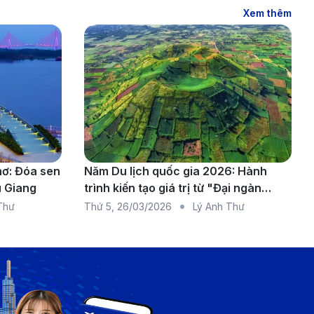
n từ 40-60 phút tùy điểm đến. Phù hợp với hành khách
Xem thêm
g. Đây là phương tiện nhanh chóng, tiện lợi, phù hợp
ác hãng cho thuê xe phổ biến bao gồm Hertz, Avis,
 nếu cần.
í cho khách lưu trú. Cần liên hệ trước với khách sạn
hơ: Đóa sen
Năm Du lịch quốc gia 2026: Hành
u Giang
trình kiến tạo giá trị từ "Đại ngàn
chạm biển xanh"
Thư
Thứ 5
,
26/03/2026
Lý Anh Thư
và mùa du lịch. Để có giá tốt nhất, bạn nên đặt vé
 cuối tuần, giúp bạn tiết kiệm đáng kể.
d Airlines, Qatar Airways và Korean Air thường có ưu
 hãng bay hoặc theo dõi trên các trang đặt vé uy tín.
ường bay từ Cà Mau đến TP.HCM hoặc Hà Nội, sau đó