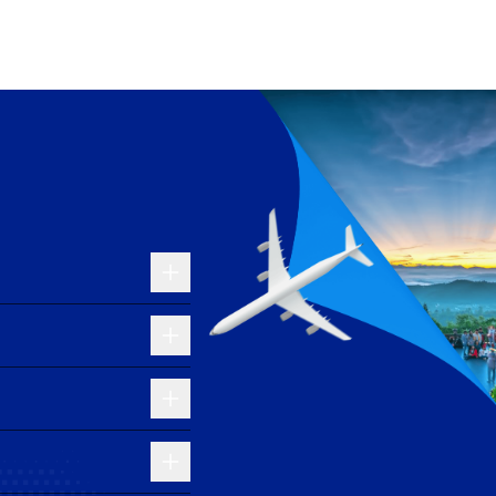
ver. Japan Airlines nổi bật với độ đúng giờ và dịch
đến Denver. EVA Air mang đến trải nghiệm bay hiện
atar Airways là hãng hàng không 5 sao, nổi bật với
ác sân bay lớn tại Mỹ như Los Angeles (LAX), San
 nội địa rộng khắp, giúp hành khách dễ dàng di
ông Cửu Long. Nằm cách trung tâm thành phố Cà Mau
Airways vận hành. Mặc dù có quy mô hạn chế, sân bay