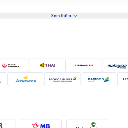
thao và sự kiện giải trí diễn ra quanh năm. Nơi đây còn đ
i hệ thống giao thông hiện đại, khí hậu dễ chịu và chất l
Xem thêm
nghiệp lẫn những ai muốn tận hưởng một cuộc sống năng độ
 Denver
r
 thẳng từ Cà Mau (Sân bay Cà Mau - CAH) đến Denver (Sâ
ừ Cà Mau đến TP.HCM hoặc Hà Nội, sau đó nối chuyến qua
geles, San Francisco, Chicago trước khi đến Denver. Các
ir, Qatar Airways, American Airlines và United Airlines. Tổ
chọn.
Mau đến Denver
bay từ Cà Mau đến TP.HCM, sau đó nối chuyến qua Seoul 
oải mái.