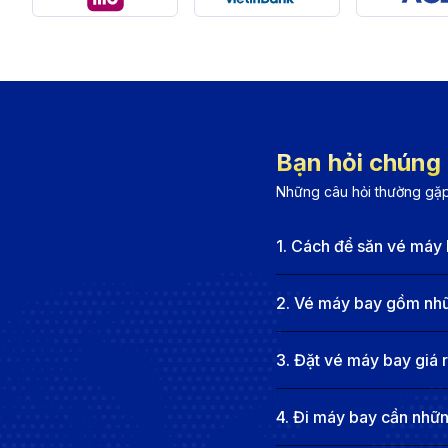
Japan Airlines:
Lộ trình từ Cà Mau đến TP.HCM, tiế
vụ cao cấp.
EVA Air:
Hành khách có thể bay từ Cà Mau đến TP.
đại với nhiều tiện ích tiện nghi.
Qatar Airways:
Chuyến bay từ Cà Mau đến TP.HCM, 
Bạn hỏi chúng t
dịch vụ sang trọng và chỗ ngồi rộng rãi.
Những câu hỏi thường gặp
American Airlines & United Airlines:
Hành khách có
Francisco (SFO) hoặc Chicago (ORD) trước khi đến
1
.
Cách để săn vé máy 
chuyển đến các thành phố khác của Mỹ.
Thông tin về sân bay tại Cà Mau và
2
.
Vé máy bay gồm nhữn
Sân bay Cà Mau (CAH) - Cà Mau, Việt Nam
3
.
Đặt vé máy bay giá 
Sân bay Cà Mau (CAH) là một sân bay nội địa nhỏ, 
4
.
Đi máy bay cần những
khoảng 2 km, sân bay hiện chỉ khai thác các chuyến