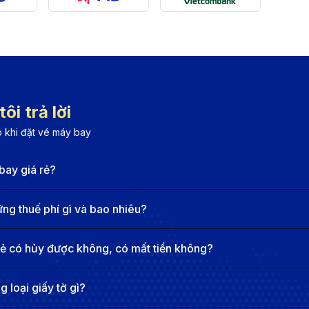
p tục quá cảnh tại Tokyo (NRT/HND) trước khi bay đến Den
HCM, sau đó nối chuyến qua Đài Bắc (TPE) trước khi bay 
sau đó quá cảnh tại Doha (DOH) trước khi đến Denver. Q
ôi trả lời
 khi đặt vé máy bay
 thể bay từ Cà Mau đến TP.HCM, sau đó nối chuyến qua c
 Denver. Cả hai hãng hàng không này đều có hệ thống bay
bay giá rẻ?
 Denver
g thuế phí gì và bao nhiêu?
rẻ có hủy được không, có mất tiền không?
phục vụ chủ yếu cho tỉnh Cà Mau và khu vực Đồng bằng s
 loại giấy tờ gì?
 bay đến và đi từ TP.HCM do Vietnam Airlines và Bamboo 