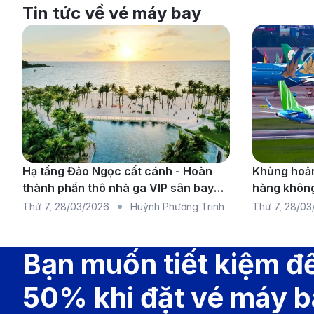
Xe buýt RTD:
Tuyến SkyRide AB, AT, AF kết nối sâ
Tin tức về vé máy bay
muốn tiết kiệm chi phí và có nhiều điểm dừng hơn s
Taxi & Dịch vụ gọi xe công nghệ (Uber, Lyft):
Thời 
với nhóm đông người hoặc có nhiều hành lý.
Thuê xe tự lái:
Thích hợp cho du khách muốn khám 
Enterprise, Budget, National,... Lưu ý cần đặt trướ
Dịch vụ xe đưa đón khách sạn:
Một số khách sạn l
để biết thông tin chi tiết.
Hạ tầng Đảo Ngọc cất cánh - Hoàn
Khủng hoản
Bí quyết săn vé máy bay giá tốt từ 
thành phần thô nhà ga VIP sân bay
hàng không
Phú Quốc
chuyến bay 
Thứ 7
,
28/03/2026
Huỳnh Phương Trinh
Thứ 7
,
28/03
Đặt vé sớm để tiết kiệm chi phí:
Giá vé máy bay từ 
rộng
trước 2 - 3 tháng. Ngoài ra, các chuyến bay khởi h
Bạn muốn tiết kiệm đ
Theo dõi các chương trình khuyến mãi:
Các hãng h
đãi đặc biệt cho hành trình quốc tế. Để không bỏ l
50% khi đặt vé máy 
Lựa chọn điểm quá cảnh hợp lý:
Hiện tại, chưa c