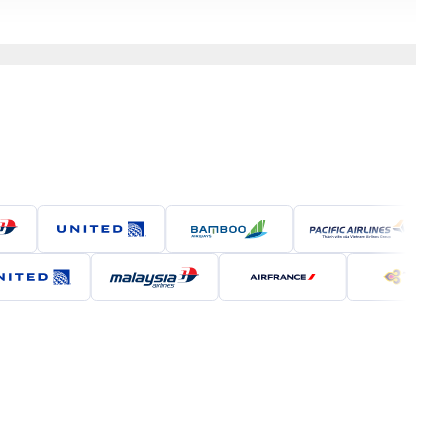
ược mệnh danh là "thiên đường bia thủ công" với hàng
ượng cuộc sống cao, Denver là một điểm đến lý tưởng
ng và đầy màu sắc.
n bay Quốc tế Denver - DEN).
 các thành phố trung chuyển lớn như Tokyo, Seoul,
 hãng hàng không khai thác tuyến này bao gồm
ng thời gian di chuyển dao động từ 25 đến 40 giờ, tùy
(ICN) trước khi bay đến Denver. Korean Air được