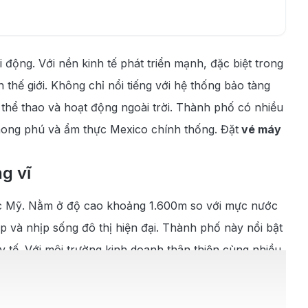
 động. Với nền kinh tế phát triển mạnh, đặc biệt trong
thế giới. Không chỉ nổi tiếng với hệ thống bảo tàng
thể thao và hoạt động ngoài trời. Thành phố có nhiều
hong phú và ẩm thực Mexico chính thống. Đặt
vé máy
g vĩ
ước Mỹ. Nằm ở độ cao khoảng 1.600m so với mực nước
 và nhịp sống đô thị hiện đại. Thành phố này nổi bật
 y tế. Với môi trường kinh doanh thân thiện cùng nhiều
 nghề nghiệp hấp dẫn.
 nổi bật với đời sống văn hóa sôi động, từ những bảo