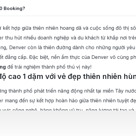
90 Booking?
phá “Thành phố Mile High”
 kết hợp giữa thiên nhiên hoang dã và cuộc sống đô thị sôi
 thu hút nhiều doanh nghiệp và du khách từ khắp nơi trên 
nver
ạng, Denver còn là thiên đường dành cho những người yêu 
yết đẳng cấp. Đặc biệt, nền ẩm thực của Denver vô cùng p
ing
để trải nghiệm thành phố thú vị này!
độ cao 1 dặm với vẻ đẹp thiên nhiên hùn
hững thành phố phát triển năng động nhất tại miền Tây n
 mang đến sự kết hợp hoàn hảo giữa thiên nhiên tuyệt đẹp
nh vực công nghệ, hàng không vũ trụ, năng lượng tái tạo và
 tập đoàn lớn và công ty khởi nghiệp, tạo ra vô số cơ hội
ng đầu với các trường đại học danh tiếng. Thành phố cũng