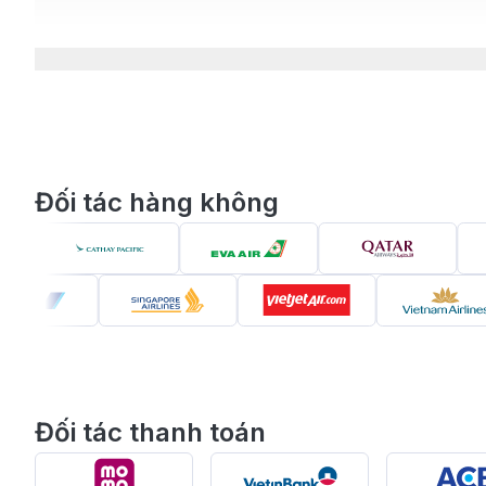
tàng nghệ thuật đẳng cấp đến các lễ hội âm nhạc, thể 
trăm nhà máy bia sản xuất những loại bia hảo hạng. Vớ
cho cả những ai đang tìm kiếm cơ hội phát triển sự 
Thông tin chuyến bay từ Cà Mau đi
Chuyến bay phổ biến từ Cà Mau đến Denve
Đối tác hàng không
Chuyến bay thẳng:
Hiện tại, chưa có chuyến bay
Chuyến bay nối chuyến:
Hành khách có thể bay t
Đài Bắc, Doha hoặc các sân bay tại Mỹ như Los An
Vietnam Airlines, Korean Air, Japan Airlines, EVA A
thuộc vào điểm quá cảnh và hãng hàng không lựa 
Các hãng hàng không khai thác tuyến Cà 
Đối tác thanh toán
Vietnam Airlines & Korean Air:
Hành khách có thể 
đánh giá cao nhờ chất lượng dịch vụ và tiện nghi th