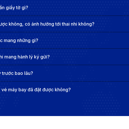
ục, phòng chờ và khu vực đón/trả khách. Hành khách có th
n giấy tờ gì?
dự kiến sẽ được nâng cấp để đáp ứng nhu cầu phát triển ki
ược không, có ảnh hưởng tới thai nhi không?
ỹ
ợc mang những gì?
c vụ thành phố Denver và khu vực Rocky Mountains, bang
 Mỹ theo diện tích và là một trong những sân bay nhộn nhị
hi mang hành lý ký gửi?
c kết nối bởi hệ thống tàu điện ngầm hiện đại. DEN cung 
ỉ dưỡng cho hành khách. Đặc biệt, sân bay nổi bật với th
 trước bao lâu?
ay vào trung tâm Denver. Với cơ sở hạ tầng hiện đại và vị 
y vé máy bay đã đặt được không?
Quốc tế Denver (DEN) về trung tâm thà
 chuyển khoảng 37 phút. Hoạt động từ 04:15 - 00:30. Lộ trì
 tâm Denver. Đây là phương tiện nhanh chóng, tiện lợi và ti