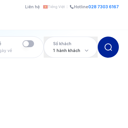
Liên hệ
Hotline
028 7303 6167
Tiếng Việt
ề
Số khách
gày về
1
hành khách