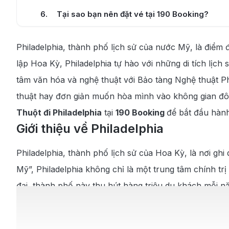
6
.
Tại sao bạn nên đặt vé tại 190 Booking?
7
.
Cẩm nang du lịch tại Philadelphia
Philadelphia, thành phố lịch sử của nước Mỹ, là điểm đ
7.1
.
Các địa điểm nổi tiếng tại Philadelphia
lập Hoa Kỳ, Philadelphia tự hào với những di tích lịc
7.2
.
Những món ăn đặc trưng tại Philadelphia
tâm văn hóa và nghệ thuật với Bảo tàng Nghệ thuật Ph
thuật hay đơn giản muốn hòa mình vào không gian đô 
7.3
.
Thời điểm lý tưởng để du lịch Philadelphia
Thuột đi Philadelphia
tại
190 Booking
để bắt đầu hành
Giới thiệu về Philadelphia
Philadelphia, thành phố lịch sử của Hoa Kỳ, là nơi gh
Mỹ”, Philadelphia không chỉ là một trung tâm chính trị
đại, thành phố này thu hút hàng triệu du khách mỗi 
Thành phố cũng sở hữu hệ thống bảo tàng phong phú t
tinh thần khám phá khoa học. Không chỉ là trung tâm v