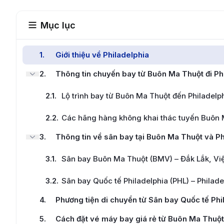
Mục lục
1
.
Giới thiệu về Philadelphia
2
.
Thông tin chuyến bay từ Buôn Ma Thuột đi Ph
2.1
.
Lộ trình bay từ Buôn Ma Thuột đến Philadelp
2.2
.
Các hãng hàng không khai thác tuyến Buôn M
3
.
Thông tin về sân bay tại Buôn Ma Thuột và Ph
3.1
.
Sân bay Buôn Ma Thuột (BMV) – Đắk Lắk, Vi
3.2
.
Sân bay Quốc tế Philadelphia (PHL) – Philad
4
.
Phương tiện di chuyển từ Sân bay Quốc tế Phi
5
.
Cách đặt vé máy bay giá rẻ từ Buôn Ma Thuột 