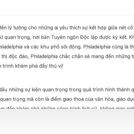
ến lý tưởng cho những ai yêu thích sự kết hợp giữa nét cổ 
h sử quan trọng, nơi bản Tuyên ngôn Độc lập được ký kết. K
iladelphia và các khu phố sôi động. Philadelphia cũng là 
thị độc đáo, Philadelphia chắc chắn sẽ mang đến những t
 trình khám phá đầy thú vị!
i dấu những sự kiện quan trọng trong quá trình hình thành
 quan trọng mà còn là điểm giao thoa của văn hóa, giáo dục 
năm đến khám phá những công trình lịch sử, không gian ng
ừ Bảo tàng Nghệ thuật Philadelphia với bậc thang Rocky 
ăn hóa, Philadelphia còn có nền kinh tế phát triển mạnh m