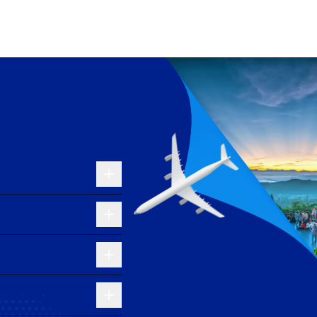
rước khi đến Philadelphia. Hãng nổi tiếng với suất ăn
iếp tục đến Philadelphia. Hãng hàng không 5 sao này
chuyến đến Philadelphia. Hãng mang đến chuyến bay
âm thành phố Buôn Ma Thuột khoảng 8 km. Đây là đầu
Phòng và Vinh. Sân bay được trang bị nhà ga hiện đại
từ sân bay đến trung tâm thành phố khá thuận tiện với
m tham quan nổi bật như Hồ Lắk, thác Dray Nur và