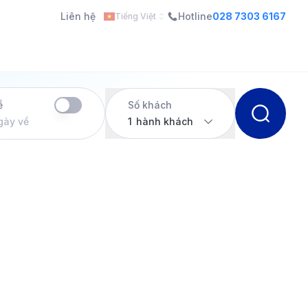
Liên hệ
Hotline
028 7303 6167
Tiếng Việt
ề
Số khách
gày về
1
hành khách