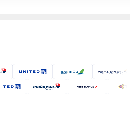
tìm kiếm cơ hội nghề nghiệp trong một môi trường năng
u thích sự kết hợp giữa truyền thống và hiện đại,
n Philadelphia (Sân bay Quốc tế Philadelphia -
 như Hà Nội, TP. Hồ Chí Minh, Singapore hoặc Dubai
 điểm quá cảnh và hãng hàng không lựa chọn.
đến Philadelphia qua Tokyo, Paris hoặc Seoul. Hãng
p tục bay đến Philadelphia. Hãng 5 sao này nổi bật