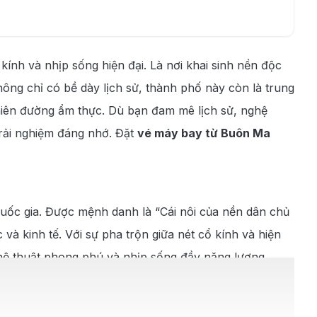
kính và nhịp sống hiện đại. Là nơi khai sinh nền độc
hông chỉ có bề dày lịch sử, thành phố này còn là trung
thiên đường ẩm thực. Dù bạn đam mê lịch sử, nghệ
rải nghiệm đáng nhớ. Đặt
vé máy bay từ Buôn Ma
 quốc gia. Được mệnh danh là “Cái nôi của nền dân chủ
và kinh tế. Với sự pha trộn giữa nét cổ kính và hiện
hệ thuật phong phú và nhịp sống đầy năng lượng.
mang tính biểu tượng đến Bảo tàng Franklin tràn ngập
ẽ với các lĩnh vực y tế, công nghệ và giáo dục hàng