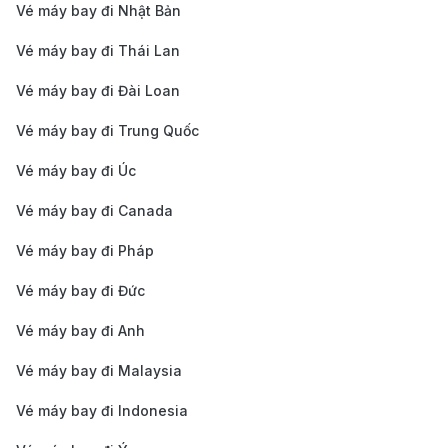
một lựa chọn phổ biến và giá cả phải chăng hơn taxi
Vé máy bay đi Nhật Bản
truyền thống. Giá cước xe công nghệ thường từ
Vé máy bay đi Thái Lan
120.000 - 180.000 VND (tương đương 5 - 8 USD) và
Vé máy bay đi Đài Loan
bạn có thể đặt xe dễ dàng qua ứng dụng điện thoại.
Vé máy bay đi Trung Quốc
Xe buýt
Vé máy bay đi Úc
Xe buýt là phương tiện công cộng tiết kiệm nhất, phù
Vé máy bay đi Canada
hợp cho những ai không có nhiều hành lý. Các tuyến
xe buýt như 152 và 109 phục vụ hành khách từ sân
Vé máy bay đi Pháp
bay Tân Sơn Nhất đến trung tâm thành phố với giá vé
Vé máy bay đi Đức
từ 5.000 - 10.000 VND (tương đương 0.25 - 0.5 USD).
Vé máy bay đi Anh
Tuy nhiên, thời gian di chuyển sẽ lâu hơn và không
Vé máy bay đi Malaysia
tiện lợi cho những người mang nhiều hành lý.
Vé máy bay đi Indonesia