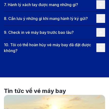
7
.
Hành lý xách tay được mang những gì?
Thông tin chặng bay phổ biến từ
Boston đi TP. HCM
8
.
Cần lưu ý những gì khi mang hành lý ký gửi?
Các chặng bay phổ biến từ Boston đi TP.
HCM
9
.
Check in vé máy bay trước bao lâu?
Chặng bay từ Boston (BOS) đến Thành phố Hồ Chí
10
.
Tôi có thể hoàn hủy vé máy bay đã đặt được
không?
Minh (SGN) thường phải quá cảnh tại một hoặc hai
điểm trung chuyển lớn ở các sân bay quốc tế như
Seoul (Incheon), Tokyo (Narita), Doha (DOH) hoặc
Istanbul (IST). Thời gian bay trung bình từ Boston đến
TPHCM là từ 23 đến 37 giờ, tùy thuộc vào hãng hàng
Tin tức về vé máy bay
không và thời gian quá cảnh.
Các chuyến bay từ Boston thường quá cảnh tại các
trung tâm hàng không lớn, nơi hành khách có thể