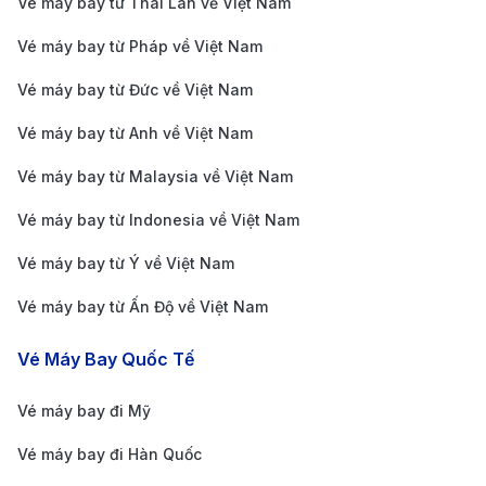
Vé máy bay từ Thái Lan về Việt Nam
tâm thành phố Hồ Chí Minh, cách sân bay khoảng 7-
Vé máy bay từ Pháp về Việt Nam
8 km. Thời gian di chuyển vào trung tâm dao động từ
20 đến 40 phút, tùy thuộc vào tình trạng giao thông.
Vé máy bay từ Đức về Việt Nam
Taxi
Vé máy bay từ Anh về Việt Nam
Taxi là phương tiện di chuyển phổ biến nhất từ sân
Vé máy bay từ Malaysia về Việt Nam
bay đến trung tâm thành phố. Các hãng taxi uy tín
Vé máy bay từ Indonesia về Việt Nam
như Vinasun và Mai Linh luôn có mặt tại sân bay với
Vé máy bay từ Ý về Việt Nam
giá cước từ 150.000 - 200.000 VND (tương đương 7 -
Vé máy bay từ Ấn Độ về Việt Nam
9 USD). Thời gian di chuyển từ sân bay đến trung tâm
thành phố khoảng 20 - 30 phút, tùy thuộc vào mật độ
Vé Máy Bay Quốc Tế
giao thông.
Xe công nghệ (Grab, Be)
Vé máy bay đi Mỹ
Vé máy bay đi Hàn Quốc
Các dịch vụ xe công nghệ như Grab và Be cũng là