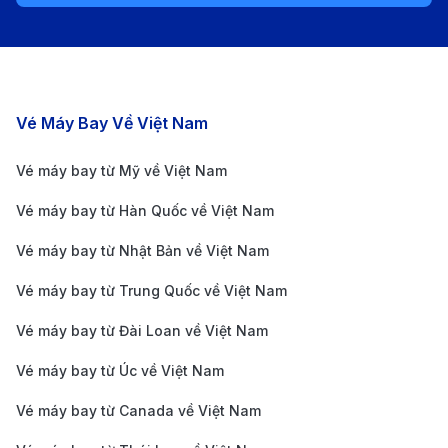
Các chặng bay nổi bật
Vé Máy Bay Về Việt Nam
Vé máy bay từ Mỹ về Việt Nam
Vé máy bay từ Hàn Quốc về Việt Nam
Vé máy bay từ Nhật Bản về Việt Nam
Korean Air - Bay từ Boston đến TP.HCM qua Seoul với
Vé máy bay từ Trung Quốc về Việt Nam
dịch vụ chất lượng. (Ảnh: Internet)
Cách di chuyển từ sân bay Tân Sơn
Vé máy bay từ Đài Loan về Việt Nam
Nhất đến trung tâm TP. HCM
Vé máy bay từ Úc về Việt Nam
Sau khi hạ cánh tại sân bay quốc tế Tân Sơn Nhất
Vé máy bay từ Canada về Việt Nam
(SGN), bạn có nhiều lựa chọn để di chuyển vào trung