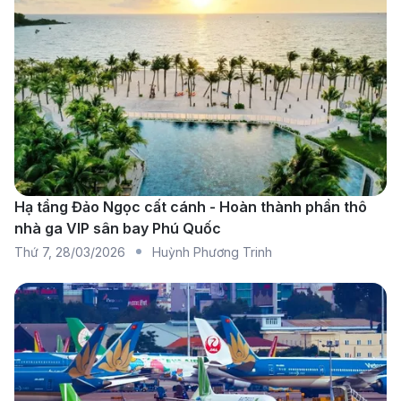
nghỉ ngơi và sử dụng các dịch vụ tiện ích trong thời
gian chờ trước khi tiếp tục hành trình đến Việt Nam.
Hạ tầng Đảo Ngọc cất cánh - Hoàn thành phần thô
nhà ga VIP sân bay Phú Quốc
Thứ 7
,
28/03/2026
Huỳnh Phương Trinh