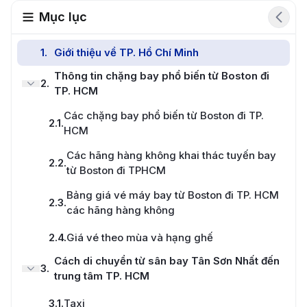
Mục lục
1
.
Giới thiệu về TP. Hồ Chí Minh
Thông tin chặng bay phổ biến từ Boston đi
2
.
TP. HCM
Các chặng bay phổ biến từ Boston đi TP.
2.1
.
HCM
Các hãng hàng không khai thác tuyến bay
2.2
.
từ Boston đi TPHCM
Bảng giá vé máy bay từ Boston đi TP. HCM
2.3
.
các hãng hàng không
2.4
.
Giá vé theo mùa và hạng ghế
Cách di chuyển từ sân bay Tân Sơn Nhất đến
3
.
trung tâm TP. HCM
3.1
.
Taxi