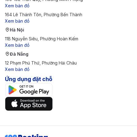
Airlines, VietJet Air, Bamboo Airways, và các hãng
Xem bản đồ
164 Lê Thánh Tôn, Phường Bến Thành
quốc tế, giúp bạn dễ dàng lựa chọn chuyến bay
Xem bản đồ
phù hợp với lịch trình và ngân sách.
Hà Nội
Dịch vụ khách hàng tận tâm
: Với đội ngũ nhân
11B Nguyễn Siêu, Phường Hoàn Kiếm
viên nhiệt tình và giàu kinh nghiệm, 190 Booking
Xem bản đồ
Đà Nẵng
cam kết hỗ trợ khách hàng 24/7, giúp giải quyết
12 Phạm Phú Thứ, Phường Hải Châu
các thắc mắc và hỗ trợ đặt vé một cách nhanh
Xem bản đồ
chóng và thuận tiện.
Ứng dụng đặt chỗ