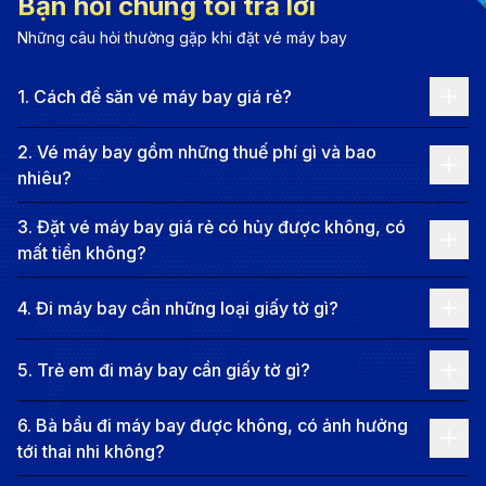
Bạn hỏi chúng tôi trả lời
và Dinh Độc Lập, những di sản phản ánh quá trình
Những câu hỏi thường gặp khi đặt vé máy bay
phát triển của thành phố qua các thời kỳ.
1
.
Cách để săn vé máy bay giá rẻ?
Bên cạnh đó, TP. Hồ Chí Minh là nơi sinh sống của
nhiều dân tộc và cộng đồng khác nhau, tạo nên một
2
.
Vé máy bay gồm những thuế phí gì và bao
bức tranh văn hóa phong phú và đa dạng. Các lễ hội
nhiêu?
truyền thống như Tết Nguyên Đán, Tết Trung Thu
3
.
Đặt vé máy bay giá rẻ có hủy được không, có
hay các sự kiện quốc tế được tổ chức thường xuyên,
mất tiền không?
thu hút đông đảo người dân và du khách tham gia. Ẩm
thực Sài Gòn cũng là một phần không thể thiếu trong
4
.
Đi máy bay cần những loại giấy tờ gì?
bản sắc văn hóa của thành phố. Từ các món ăn
5
.
Trẻ em đi máy bay cần giấy tờ gì?
đường phố như phở, hủ tiếu, bánh mì đến các món ăn
đậm chất miền Nam, tất cả đều phản ánh sự giao thoa
6
.
Bà bầu đi máy bay được không, có ảnh hưởng
giữa các nền văn hóa, tạo nên một hương vị riêng
tới thai nhi không?
biệt, khó quên.