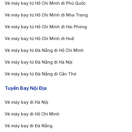
Vé máy bay từ Hồ Chí Minh đi Phú Quốc
Thành phố Hồ Chí Minh
Vé máy bay từ Hồ Chí Minh đi Nha Trang
Để săn được vé máy bay giá rẻ từ Boston đi TPHCM,
Vé máy bay từ Hồ Chí Minh đi Hải Phòng
bạn cần biết một số mẹo và chiến lược để tối ưu hóa
Vé máy bay từ Hồ Chí Minh đi Huế
chi phí cho chuyến đi của mình. Dưới đây là một số
gợi ý hữu ích giúp bạn tiết kiệm khi mua vé.
Vé máy bay từ Đà Nẵng đi Hồ Chí Minh
Theo dõi các chương trình khuyến mãi
: Các hãng
Vé máy bay từ Đà Nẵng đi Hà Nội
hàng không thường có các chương trình khuyến
Vé máy bay từ Đà Nẵng đi Cần Thơ
mãi vào các dịp lễ lớn như Black Friday, Cyber
Monday và các dịp đặc biệt khác. Bạn nên đăng ký
Tuyến Bay Nội Địa
nhận thông báo từ các hãng hàng không hoặc
Vé máy bay đi Hà Nội
theo dõi các trang web săn vé để không bỏ lỡ cơ
Vé máy bay đi Hồ Chí Minh
hội mua vé với giá ưu đãi.
Chọn thời gian bay linh hoạt
: Giá vé máy bay
Vé máy bay đi Đà Nẵng