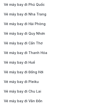
thường dao động lớn tùy vào thời điểm bạn chọn
Vé máy bay đi Phú Quốc
bay. Để tiết kiệm chi phí, bạn nên tránh các ngày
Vé máy bay đi Nha Trang
cuối tuần, dịp lễ hoặc mùa cao điểm du lịch. Thay
Vé máy bay đi Hải Phòng
vào đó, lựa chọn bay vào giữa tuần hoặc trong các
tháng thấp điểm như tháng 9 hoặc tháng 10 sẽ
Vé máy bay đi Quy Nhơn
giúp bạn dễ dàng tìm được vé giá rẻ hơn.
Vé máy bay đi Cần Thơ
Sử dụng các công cụ so sánh giá vé
: Hiện nay, có
Vé máy bay đi Thanh Hóa
nhiều công cụ trực tuyến giúp bạn so sánh giá vé
Vé máy bay đi Huế
từ nhiều hãng hàng không khác nhau như 190
Booking. Các công cụ này cho phép bạn dễ dàng
Vé máy bay đi Đồng Hới
tìm được giá vé tốt nhất trong thời gian mong
Vé máy bay đi Pleiku
muốn, đồng thời theo dõi và cảnh báo khi giá vé
Vé máy bay đi Chu Lai
giảm.
Vé máy bay đi Vân Đồn
Đặt vé sớm
: Việc đặt vé sớm từ 2 đến 3 tháng