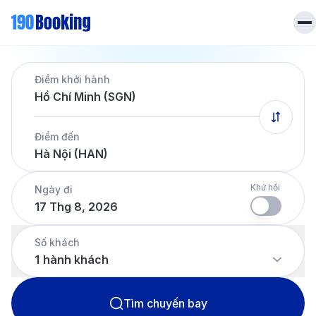
Trang chủ
Điểm khởi hành
Vé máy bay
Hồ Chí Minh (SGN)
Tin tức
Khách sạn
Điểm đến
Dịch vụ
Hà Nội (HAN)
Tin tức
Liên hệ
Hotline
028 7303 6167
Khứ hồi
Ngày đi
17 Thg 8, 2026
Tiếng Việt
Số khách
1
hành khách
Tìm chuyến bay