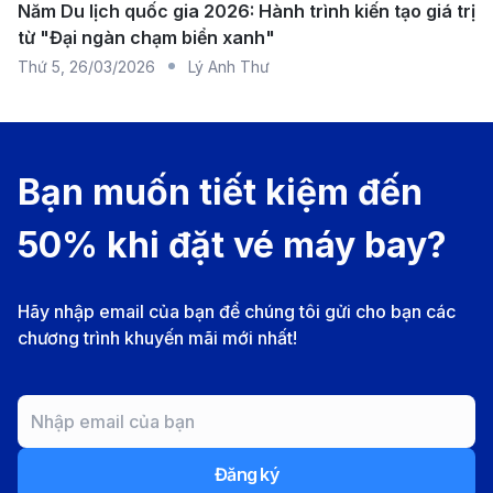
Năm Du lịch quốc gia 2026: Hành trình kiến tạo giá trị
Bảng giá vé máy bay từ Boston đi TP. HCM
từ "Đại ngàn chạm biển xanh"
các hãng hàng không
Thứ 5
,
26/03/2026
Lý Anh Thư
Giá vé máy bay từ Boston đi Thành phố Hồ Chí Minh
có thể thay đổi tùy vào mùa du lịch, thời điểm mua vé,
hãng hàng không và hạng ghế bạn chọn. Dưới đây là
Bạn muốn tiết kiệm đến
bảng giá tham khảo của một số hãng hàng không phổ
50% khi đặt vé máy bay?
biến.
Giá vé theo mùa và hạng ghế
Hãy nhập email của bạn để chúng tôi gửi cho bạn các
chương trình khuyến mãi mới nhất!
Đăng ký