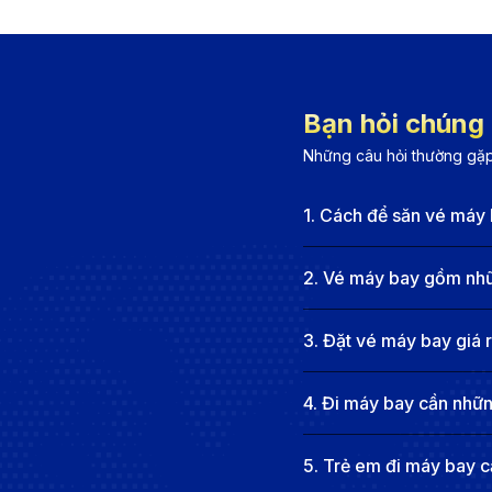
để lựa chọn.
Singapore Airlines:
Khai thác chuyến bay từ Berli
đầu châu Á.
Bạn hỏi chúng t
Cathay Pacific:
Cung cấp chuyến bay quá cảnh tại
Những câu hỏi thường gặp
Các hãng giá rẻ (Pegasus, AJet, Eurowings, VietJ
hơn.
1
.
Cách để săn vé máy 
Hãng bay
Tần suất
2
.
Vé máy bay gồm nhữn
VietJet Air
Khoảng 2 chuyến/tuần
Turkish Airlines
Khoảng 7 chuyến/tuần
3
.
Đặt vé máy bay giá 
Qatar Airways
Khoảng 7 chuyến/tuần
4
.
Đi máy bay cần những
China Eastern
Khoảng 5 chuyến/tuần
5
.
Trẻ em đi máy bay cầ
China Airlines
Khoảng 4 chuyến/tuần