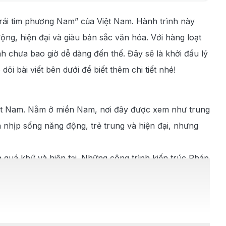
ái tim phương Nam” của Việt Nam. Hành trình này
ng, hiện đại và giàu bản sắc văn hóa. Với hàng loạt
h chưa bao giờ dễ dàng đến thế. Đây sẽ là khởi đầu lý
i bài viết bên dưới để biết thêm chi tiết nhé!
Việt Nam. Nằm ở miền Nam, nơi đây được xem như trung
h nhịp sống năng động, trẻ trung và hiện đại, nhưng
 quá khứ và hiện tại. Những công trình kiến trúc Pháp
ô thị độc đáo.
phở, hủ tiếu… cùng văn hóa cà phê sữa đá đặc trưng.
.
 chắn sẽ mang đến cho du khách những trải nghiệm