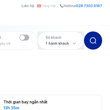
Liên hệ
Hotline
028 7303 6167
Tiếng Việt
ề
Số khách
gày về
1
hành khách
Thời gian bay ngắn nhất
13h 35m