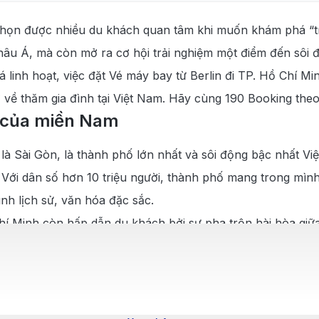
nh
chọn được nhiều du khách quan tâm khi muốn khám phá “tr
inh
âu Á, mà còn mở ra cơ hội trải nghiệm một điểm đến sôi độ
h
linh hoạt, việc đặt Vé máy bay từ Berlin đi TP. Hồ Chí Min
về thăm gia đình tại Việt Nam. Hãy cùng 190 Booking theo dõ
im của miền Nam
 là Sài Gòn, là thành phố lớn nhất và sôi động bậc nhất 
c. Với dân số hơn 10 triệu người, thành phố mang trong mìn
nh lịch sử, văn hóa đặc sắc.
hí Minh còn hấp dẫn du khách bởi sự pha trộn hài hòa giữa
xen lẫn các tòa cao ốc chọc trời, tạo nên một diện mạo đ
 vàn món ăn đường phố phong phú như cơm tấm, bánh mì, 
m phá miền Tây sông nước và các bãi biển đẹp ở miền Nam
ông khí náo nhiệt cả ngày lẫn đêm, TP. Hồ Chí Minh chắc