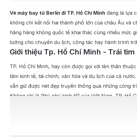
7.1
.
Thời điểm thích hợp để du lịch Tp. Hồ Chí Mi
Vé máy bay từ Berlin đi TP. Hồ Chí Minh
đang là lựa 
7.2
.
Các địa điểm du lịch nổi tiếng ở Tp. Hồ Chí M
không chỉ kết nối hai thành phố lớn của châu Âu và ch
7.3
.
Các món ăn ngon nổi tiếng ở Tp. Hồ Chí Min
hãng hàng không quốc tế khai thác cùng nhiều mức giá 
tưởng cho chuyến du lịch, công tác hay hành trình trở 
Giới thiệu Tp. Hồ Chí Minh - Trái t
TP. Hồ Chí Minh, hay còn được gọi với tên thân thuộc
tâm kinh tế, tài chính, văn hóa và du lịch của cả nướ
vẫn giữ được nét đẹp truyền thống qua những công trì
Không chỉ là “thủ phủ kinh tế” của Việt Nam, TP. Hồ C
cổ kính như Nhà thờ Đức Bà, Bưu điện Trung tâm nằm 
Ẩm thực Sài Gòn cũng là điểm nhấn khó quên, với vô
Ngoài ra, thành phố còn là cửa ngõ để du khách khá
Với sự hiếu khách, cởi mở của con người cùng bầu kh