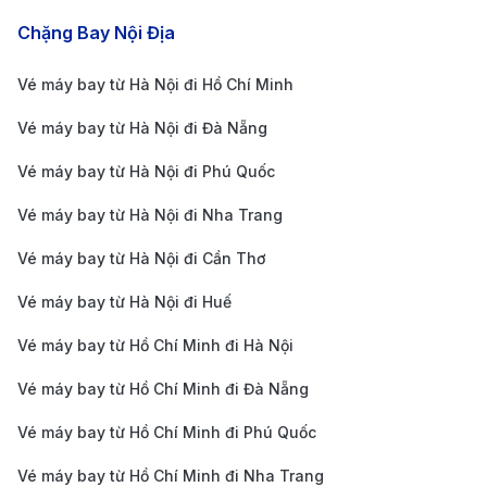
Taxi và dịch vụ xe công nghệ: Di chuyển từ trung
Chặng Bay Nội Địa
tâm Bắc Kinh đến PEK mất khoảng 40–60 phút, giá
Vé máy bay từ Hà Nội đi Hồ Chí Minh
dao động từ 100 – 150 CNY (~350.000 – 520.000
VNĐ) tùy theo vị trí và tình trạng giao thông.
Vé máy bay từ Hà Nội đi Đà Nẵng
Xe buýt sân bay: Có nhiều tuyến xe buýt kết nối
Vé máy bay từ Hà Nội đi Phú Quốc
các khu vực chính như Xidan, Beijing Railway
Vé máy bay từ Hà Nội đi Nha Trang
Station, Zhongguancun với sân bay. Thời gian di
Vé máy bay từ Hà Nội đi Cần Thơ
chuyển từ 60–90 phút, giá vé khoảng 20–30 CNY
(~70.000 – 100.000 VNĐ).
Vé máy bay từ Hà Nội đi Huế
Hướng dẫn cách di chuyển từ sân bay Nội
Vé máy bay từ Hồ Chí Minh đi Hà Nội
Bài về trung tâm thành phố Hà Nội
Vé máy bay từ Hồ Chí Minh đi Đà Nẵng
Sân bay quốc tế Nội Bài (HAN) nằm cách trung tâm
Vé máy bay từ Hồ Chí Minh đi Phú Quốc
Hà Nội khoảng 27 km về phía Bắc, thời gian di chuyển
Vé máy bay từ Hồ Chí Minh đi Nha Trang
từ 35 đến 50 phút tùy theo phương tiện và khung giờ.