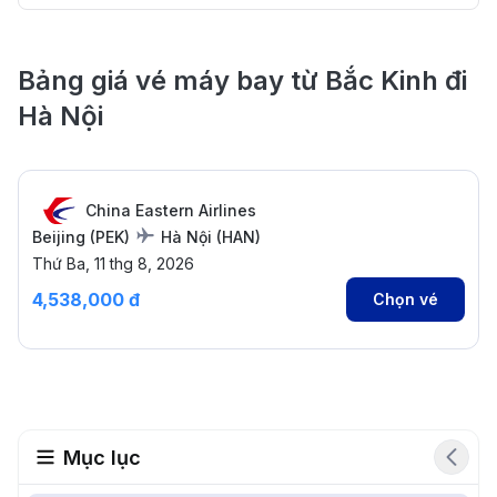
Bảng giá vé máy bay từ Bắc Kinh đi
Hà Nội
China Eastern Airlines
Beijing
(
PEK
)
Hà Nội
(
HAN
)
Thứ Ba, 11 thg 8, 2026
4,538,000 đ
Chọn vé
Mục lục