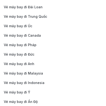
Hướng dẫn cách di chuyển từ trung tâm
Vé máy bay đi Đài Loan
Bắc Kinh đi sân bay
Vé máy bay đi Trung Quốc
Thành phố Bắc Kinh có hai sân bay chính là Sân bay
Vé máy bay đi Úc
quốc tế Thủ đô Bắc Kinh (PEK) và Sân bay quốc tế
Đại Hưng Bắc Kinh (PKX). Mỗi sân bay có nhiều lựa
Vé máy bay đi Canada
chọn phương tiện di chuyển từ trung tâm thành phố,
Vé máy bay đi Pháp
tùy theo thời gian, ngân sách và điểm xuất phát của
Vé máy bay đi Đức
bạn.
Vé máy bay đi Anh
Tàu điện Airport Express: Đây là phương tiện phổ
biến, kết nối PEK với trung tâm qua tuyến tàu điện
Vé máy bay đi Malaysia
ngầm Bắc Kinh. Bạn có thể bắt tuyến Airport
Vé máy bay đi Indonesia
Express Line từ Dongzhimen hoặc Sanyuanqiao.
Vé máy bay đi Ý
Thời gian di chuyển khoảng 20–30 phút, giá vé
Vé máy bay đi Ấn Độ
khoảng 25 CNY (~90.000 VNĐ).