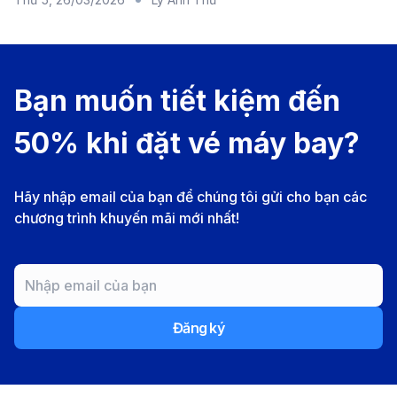
China Eastern /
Tổng cộng
14
Khoảng
3 giờ
Shenzhen Airlines
chuyến/tuần
phút – 4 giờ 
(PKX hoặc PEK →
(PKX + PEK)
phút
HAN)
Bạn muốn tiết kiệm đến
50% khi đặt vé máy bay?
Hãy nhập email của bạn để chúng tôi gửi cho bạn các
chương trình khuyến mãi mới nhất!
Đăng ký