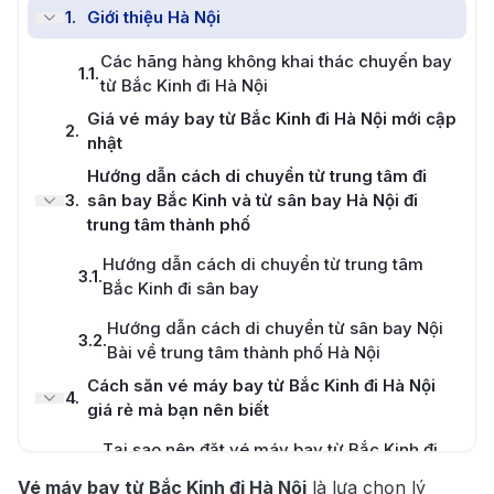
1
.
Giới thiệu Hà Nội
Các hãng hàng không khai thác chuyến bay
1.1
.
từ Bắc Kinh đi Hà Nội
Giá vé máy bay từ Bắc Kinh đi Hà Nội mới cập
2
.
nhật
Hướng dẫn cách di chuyển từ trung tâm đi
3
.
sân bay Bắc Kinh và từ sân bay Hà Nội đi
trung tâm thành phố
Hướng dẫn cách di chuyển từ trung tâm
3.1
.
Bắc Kinh đi sân bay
Hướng dẫn cách di chuyển từ sân bay Nội
3.2
.
Bài về trung tâm thành phố Hà Nội
Cách săn vé máy bay từ Bắc Kinh đi Hà Nội
4
.
giá rẻ mà bạn nên biết
Tại sao nên đặt vé máy bay từ Bắc Kinh đi
4.1
.
Hà Nội tại 190 Booking
Vé máy bay từ Bắc Kinh đi Hà Nội
là lựa chọn lý