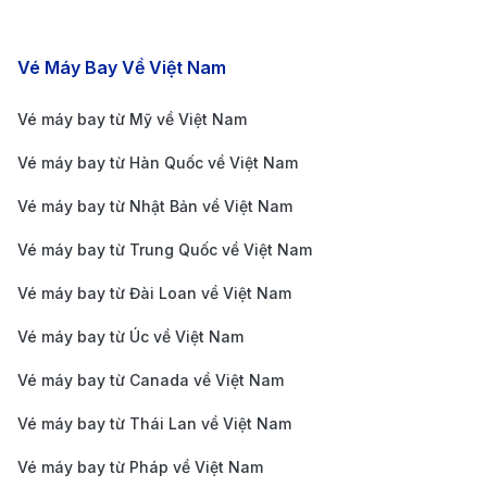
Các chặng bay nổi bật
Vé Máy Bay Về Việt Nam
Vé máy bay từ Mỹ về Việt Nam
Khám phá Hà Nội dễ dàng với các chuyến bay thẳng từ
Bắc Kinh của China Eastern Airlines. (Ảnh: Internet)
Vé máy bay từ Hàn Quốc về Việt Nam
Giá vé máy bay từ Bắc Kinh đi Hà
Vé máy bay từ Nhật Bản về Việt Nam
Nội mới cập nhật
Vé máy bay từ Trung Quốc về Việt Nam
Giá vé máy bay Bắc Kinh Hà Nội khứ hồi từ 3.766.000
Vé máy bay từ Đài Loan về Việt Nam
– 8.544.000 VNĐ
Giá vé máy bay Bắc Kinh Hà Nội một chiều từ
Vé máy bay từ Úc về Việt Nam
2.040.000 – 4.272.000 VNĐ
Vé máy bay từ Canada về Việt Nam
Chặng bay Bắc
Giá vé khứ hồi
Giá vé một c
Vé máy bay từ Thái Lan về Việt Nam
Kinh Hà Nội
Vé máy bay từ Pháp về Việt Nam
Giá vé máy bay