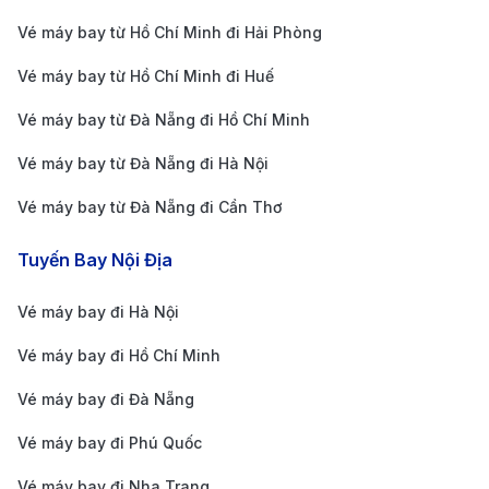
Dưới đây là các cách phổ biến nhất:
Vé máy bay từ Hồ Chí Minh đi Hải Phòng
Taxi và xe công nghệ: Đây là phương án nhanh và
Vé máy bay từ Hồ Chí Minh đi Huế
tiện lợi nhất, phù hợp nếu bạn mang nhiều hành lý
Vé máy bay từ Đà Nẵng đi Hồ Chí Minh
hoặc về muộn. Giá cước từ 250.000 – 400.000
Vé máy bay từ Đà Nẵng đi Hà Nội
VNĐ tùy loại xe và thời điểm. Các ứng dụng như
Grab, Be, Gojek hoạt động ổn định tại đây.
Vé máy bay từ Đà Nẵng đi Cần Thơ
Xe buýt nhanh tuyến cố định: Tuyến buýt 86 kết
Tuyến Bay Nội Địa
nối trung tâm Hà Nội từ ga Hà Nội, qua Nhà hát
Lớn và phố cổ đến thẳng sân bay Nội Bài. Xe có
Vé máy bay đi Hà Nội
điều hòa, giá vé 45.000 VNĐ, khởi hành liên tục từ
Vé máy bay đi Hồ Chí Minh
sáng đến tối. Thời gian di chuyển khoảng 55 phút.
Vé máy bay đi Đà Nẵng
Xe limousine tuyến cố định: Một số hãng như
Vé máy bay đi Phú Quốc
Hoàng Hà, InterBusLines, Nhật Hích có dịch vụ
limousine đưa đón tận nơi từ khu vực nội thành Hà
Vé máy bay đi Nha Trang