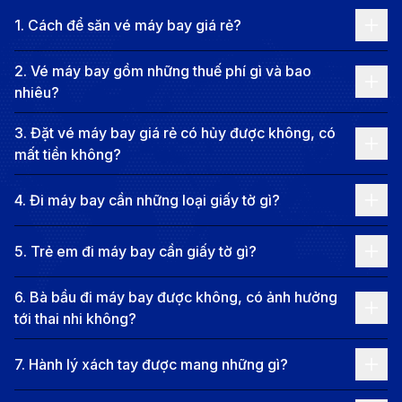
1
.
Cách để săn vé máy bay giá rẻ?
Hồ Chí Minh mà còn hấp dẫn bởi những con phố nhỏ
quanh co, các khu chợ truyền thống và những quán
2
.
Vé máy bay gồm những thuế phí gì và bao
ăn vỉa hè mang đậm hương vị đất Bắc.
nhiêu?
Hà Nội còn là trung tâm văn hóa, chính trị, giáo dục
3
.
Đặt vé máy bay giá rẻ có hủy được không, có
và du lịch hàng đầu của Việt Nam. Không khí bốn
mất tiền không?
mùa rõ rệt, đặc biệt là mùa thu dịu dàng, khiến nơi
đây trở thành điểm đến lý tưởng cho du khách trong
4
.
Đi máy bay cần những loại giấy tờ gì?
và ngoài nước. Với nền ẩm thực phong phú, con
5
.
Trẻ em đi máy bay cần giấy tờ gì?
người thân thiện và phong cảnh hài hòa giữa xưa và
nay, Hà Nội hứa hẹn mang lại cho bạn một hành trình
6
.
Bà bầu đi máy bay được không, có ảnh hưởng
khám phá đầy ấn tượng và đáng nhớ.
tới thai nhi không?
Hà Nội không chỉ nổi bật bởi chiều sâu lịch sử mà còn
7
.
Hành lý xách tay được mang những gì?
là cái nôi của nhiều giá trị văn hóa truyền thống.
Những ngôi làng nghề lâu đời như làng lụa Vạn Phúc,