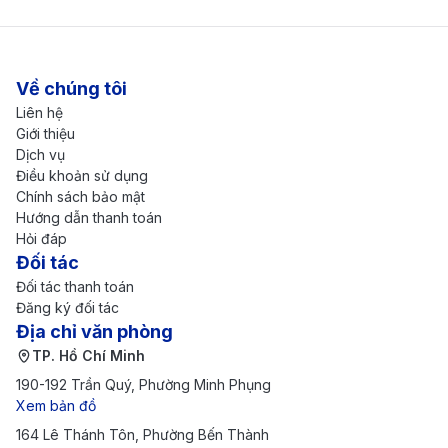
Về chúng tôi
Grab – phương tiện di chuyển hiện đại và tiết
Liên hệ
kiệm. (Ảnh: Internet)
Giới thiệu
Cách săn vé máy bay từ Bắc Kinh đi
Dịch vụ
Điều khoản sử dụng
Hà Nội giá rẻ mà bạn nên biết
Chính sách bảo mật
Hướng dẫn thanh toán
Việc đặt
vé máy bay từ Bắc Kinh đi Hà Nội
với mức
Hỏi đáp
Đối tác
giá rẻ không còn là điều xa vời nếu bạn biết cách lên
Đối tác thanh toán
kế hoạch và tận dụng các công cụ hỗ trợ hiệu quả.
Đăng ký đối tác
Với sự cạnh tranh giữa nhiều hãng hàng không cùng
Địa chỉ văn phòng
TP. Hồ Chí Minh
sự phát triển của các nền tảng đặt vé trực tuyến,
190-192 Trần Quý, Phường Minh Phụng
người dùng ngày nay có thể dễ dàng sở hữu vé bay
Xem bản đồ
tiết kiệm nếu nắm vững những mẹo dưới đây.
164 Lê Thánh Tôn, Phường Bến Thành