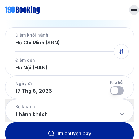
Trang chủ
Điểm khởi hành
Vé máy bay
Hồ Chí Minh (SGN)
Tin tức
Khách sạn
Điểm đến
Dịch vụ
Hà Nội (HAN)
Tin tức
Liên hệ
Hotline
028 7303 6167
Khứ hồi
Ngày đi
17 Thg 8, 2026
Tiếng Việt
Số khách
1
hành khách
Tìm chuyến bay