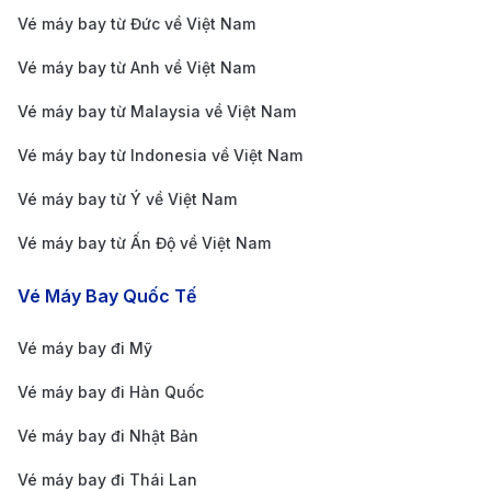
Bắc Kinh Hà Nội
8.544.000 VNĐ
4.272.000 V
Vé máy bay từ Đức về Việt Nam
Vietnam Airlines
Vé máy bay từ Anh về Việt Nam
Giá vé máy bay
Bắc Kinh Hà Nội
3.766.000 VNĐ
2.040.000 
Vé máy bay từ Malaysia về Việt Nam
VietJet Air
Vé máy bay từ Indonesia về Việt Nam
Giá vé máy bay
Vé máy bay từ Ý về Việt Nam
Bắc Kinh Hà Nội
7.680.000 VNĐ
2.060.000 
qua Skyscanner
Vé máy bay từ Ấn Độ về Việt Nam
tổng hợp
Giá vé máy bay
Vé Máy Bay Quốc Tế
Bắc Kinh Hà Nội
5.616.000 VNĐ
2.736.000 V
qua Expedia
Vé máy bay đi Mỹ
Hướng dẫn cách di chuyển từ trung
Vé máy bay đi Hàn Quốc
tâm đi sân bay Bắc Kinh và từ sân
Vé máy bay đi Nhật Bản
bay Hà Nội đi trung tâm thành phố
Vé máy bay đi Thái Lan