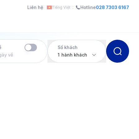
Liên hệ
Hotline
028 7303 6167
Tiếng Việt
ề
Số khách
gày về
1
hành khách