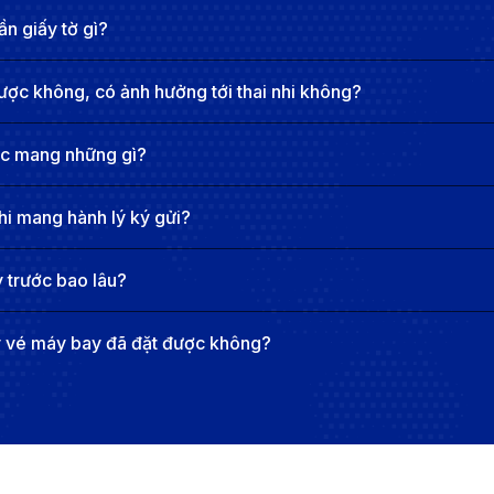
 gia đình lớn luôn chào đón bạn trở về.
n giấy tờ gì?
 hòa quyện cùng vẻ đẹp thiên nhiên. Những buổi tối sôi đ
 nên một bức tranh sống động về cuộc sống nơi đây. Đà 
ược không, có ảnh hưởng tới thai nhi không?
hành kỷ niệm tuyệt đẹp trong hành trình tìm kiếm những đ
i thác chuyến bay từ Bangkok đi Đà N
ợc mang những gì?
hi mang hành lý ký gửi?
 trước bao lâu?
y vé máy bay đã đặt được không?