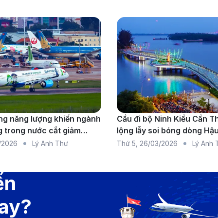
g năng lượng khiến ngành
Cầu đi bộ Ninh Kiều Cần T
 trong nước cắt giảm
lộng lẫy soi bóng dòng Hậ
do thiếu nhiên liệu diện
/2026
Lý Anh Thư
Thứ 5
,
26/03/2026
Lý Anh 
ến
bay?