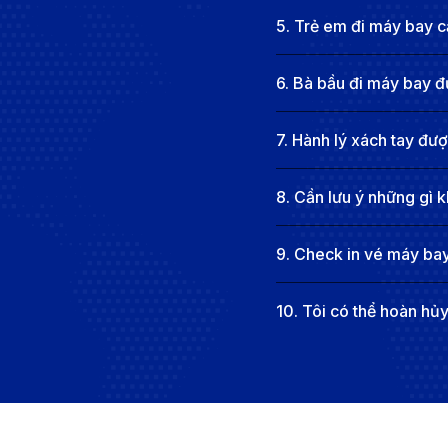
thành, sẽ khiến bạn cảm nhận được sự ấm áp, như một
5
.
Trẻ em đi máy bay cầ
Đà Nẵng tràn đầy sức sống, nơi mà nhịp sống hiện đại
hay những tour khám phá văn hóa đặc sắc, tất cả tạo
6
.
Bà bầu đi máy bay đ
yêu thích khám phá, nơi mà mỗi khoảnh khắc đều trở t
Thông tin các hãng hàng không kha
7
.
Hành lý xách tay đư
8
.
Cần lưu ý những gì k
9
.
Check in vé máy bay
10
.
Tôi có thể hoàn hủ