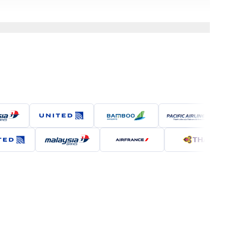
ất tại Đà Nẵng (Nguồn: Internet)