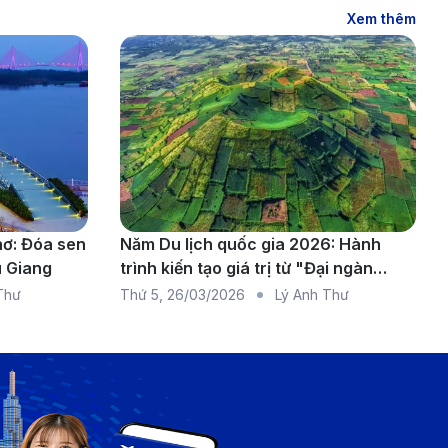
Xem thêm
hơ: Đóa sen
Năm Du lịch quốc gia 2026: Hành
u Giang
trình kiến tạo giá trị từ "Đại ngàn
chạm biển xanh"
Thư
Thứ 5
,
26/03/2026
Lý Anh Thư