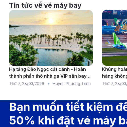
Tin tức về vé máy bay
Hạ tầng Đảo Ngọc cất cánh - Hoàn
Khủng hoản
thành phần thô nhà ga VIP sân bay
hàng không
Phú Quốc
chuyến bay 
Thứ 7
,
28/03/2026
Huỳnh Phương Trinh
Thứ 7
,
28/03
rộng
Bạn muốn tiết kiệm đ
50% khi đặt vé máy 