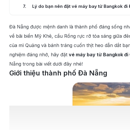
7
.
Lý do bạn nên đặt vé máy bay từ Bangkok đi 
8
.
Cẩm nang du lịch Đà Nẵng
Đà Nẵng được mệnh danh là thành phố đáng sống nhất 
8.1
.
Thời tiết lý tưởng để du lịch Đà Nẵng
về bãi biển Mỹ Khê, cầu Rồng rực rỡ tỏa sáng giữa đê
8.2
.
Top 7 địa điểm du lịch Đà Nẵng nổi tiếng
của mì Quảng và bánh tráng cuốn thịt heo dẫn dắt bạn
nghiệm đáng nhớ, hãy đặt
vé máy bay từ Bangkok đi
8.3
.
Top 5 món ăn đặc sản Đà Nẵng
Nẵng trong bài viết dưới đây nhé!
Giới thiệu thành phố Đà Nẵng