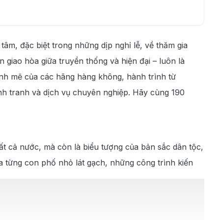
tâm, đặc biệt trong những dịp nghỉ lễ, về thăm gia
 giao hòa giữa truyền thống và hiện đại – luôn là
ạnh mẽ của các hãng hàng không, hành trình từ
ạnh tranh và dịch vụ chuyên nghiệp. Hãy cùng 190
hất cả nước, mà còn là biểu tượng của bản sắc dân tộc,
ua từng con phố nhỏ lát gạch, những công trình kiến
g đầy tinh tế. Từ tô phở bò thơm lừng buổi sáng,
ẩn. Không dừng lại ở đó, Hà Nội còn nổi bật với những