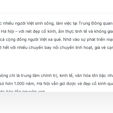
i Hà Nội
 nhiều người Việt sinh sống, làm việc tại Trung Đông quan 
 Nội – với nét đẹp cổ kính, ẩm thực tinh tế và không gian
cả cộng đồng người Việt xa quê. Nhờ vào sự phát triển m
ờ hết với nhiều chuyến bay nối chuyến linh hoạt, giá vé c
ng chỉ là trung tâm chính trị, kinh tế, văn hóa lớn bậc n
ch sử hơn 1.000 năm, Hà Nội vẫn giữ được vẻ đẹp cổ kính q
ược bảo tồn nguyên vẹn.
ỡng của Hà Nội chính là ẩm thực đường phố – giản dị nhưn
rong không gian cổ điển – tất cả đều khiến du khách mê m