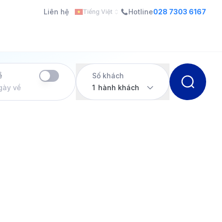
Liên hệ
Hotline
028 7303 6167
Tiếng Việt
ề
Số khách
gày về
1
hành khách