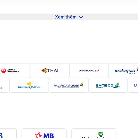
 Hoàng thành Thăng Long và các làng nghề truyền thống
lịch, trầm lắng nhưng vô cùng thân thiện và mến khách. S
Xem thêm
nhẹ nhàng quanh khu phố cổ, đến sự năng động tại các qu
 trung tâm kinh tế - giáo dục - giao thương quốc tế quan
i ngày càng thu hút nhiều du khách quốc tế cũng như kiều
ến bay từ Bahrain đi Hà Nội
hành trình được nhiều người Việt tại Trung Đông lựa chọn 
n 6.000 km, hiện tại chưa có hãng nào khai thác chuyến b
các chuyến bay quá cảnh
, mang đến lựa chọn linh hoạt về
 đi Hà Nội
ng từ Bahrain (sân bay quốc tế Bahrain – BAH) đến Hà Nộ
i các trung tâm hàng không lớn ở Trung Đông hoặc châu Á.
Bahrain đi Hà Nội
hất cho hành trình Bahrain – Hà Nội, với điểm nối tại
sân