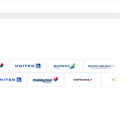
 như Bát Tràng, Vạn Phúc.
ự giao hòa giữa nếp sống xưa và phong cách sống hiện
ận mới như Cầu Giấy, Nam Từ Liêm hay Tây Hồ.
 trọng. Hệ thống cơ sở hạ tầng hiện đại, các khu công
 bào xa quê muốn trở về khám phá hoặc lập nghiệp.
để trở về thăm gia đình, công tác hoặc khám phá vẻ
ay thẳng trực tiếp giữa Bahrain và Hà Nội. Tuy nhiên,
 giá vé, thời gian bay và chất lượng dịch vụ.
i (sân bay quốc tế Nội Bài – HAN). Hành khách sẽ cần
 bay quốc tế Hamad (Doha)
. Qatar Airways nổi tiếng