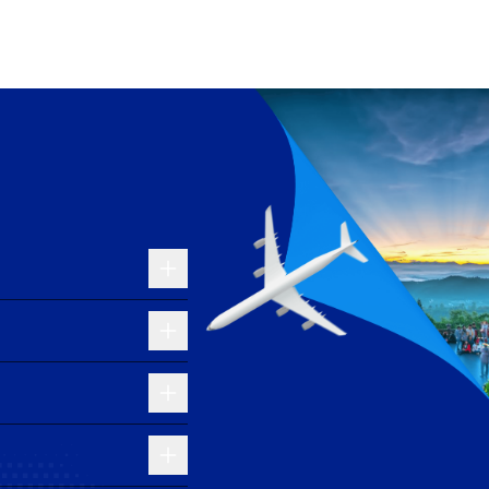
ờ.
 tưởng nếu bạn muốn trải nghiệm khoang hành khách
giá vé cạnh tranh và phục vụ tốt cho cả khách du lịch
ờng có các chương trình khuyến mãi hấp dẫn và dịch
nối chuyên nghiệp, đúng giờ và dịch vụ đẳng cấp
 chặng hoặc kết hợp du lịch Thái Lan trước khi đến
hời gian bay tối ưu và dịch vụ ổn định.
hế
Transit