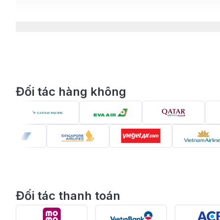
danh thắng như Hồ Gươm, Lăng Bác, Chùa Trấn Quốc,
Con người Hà Nội cũng là điểm nhấn đặc biệt – thanh 
đại thể hiện rõ nét qua từng khu phố: từ nhịp sống 
Ngày nay, Hà Nội đang chuyển mình mạnh mẽ, trở thành
nghệ cao và dịch vụ du lịch phát triển đã giúp Hà Nộ
Các hãng hàng không khai thác chuy
Đối tác hàng không
Tuyến bay từ
Bahrain đến Hà Nội
là một trong những 
đẹp của thủ đô ngàn năm văn hiến. Với khoảng cách hơ
nhiều hãng hàng không quốc tế uy tín đang khai thác
Hãng hàng không khai thác chuyến bay thẳng Bahrain
Chuyến bay thẳng
: Hiện không có chuyến bay thẳ
thực hiện
ít nhất một chặng quá cảnh
, chủ yếu tạ
Đối tác thanh toán
Các hãng hàng không khai thác chuyến bay quá cảnh 
Qatar Airways
: Đây là hãng hàng không phổ biến n