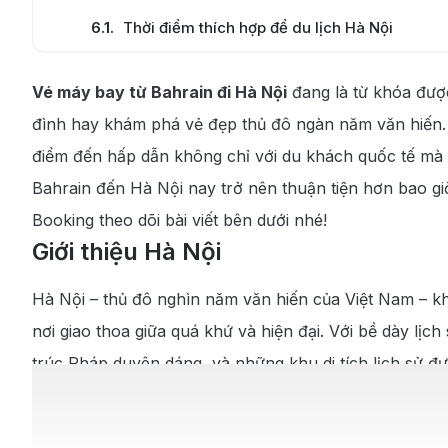
6.1
.
Thời điểm thích hợp để du lịch Hà Nội
6.2
.
Các địa điểm nổi tiếng không thể bỏ lỡ khi tớ
Vé máy bay từ Bahrain đi Hà Nội
đang là từ khóa được
6.3
.
Các món ăn ngon nổi tiếng nên thử ở Hà Nội
đình hay khám phá vẻ đẹp thủ đô ngàn năm văn hiến. Hà
điểm đến hấp dẫn không chỉ với du khách quốc tế mà 
Bahrain đến Hà Nội nay trở nên thuận tiện hơn bao gi
Booking theo dõi bài viết bên dưới nhé!
Giới thiệu Hà Nội
Hà Nội – thủ đô nghìn năm văn hiến của Việt Nam – khô
nơi giao thoa giữa quá khứ và hiện đại. Với bề dày lị
trúc Pháp duyên dáng, và những khu di tích lịch sử đ
Một trong những nét đặc trưng làm nên sức hút khó cư
suất bún chả chuẩn vị đến ly cà phê trứng béo ngậy t