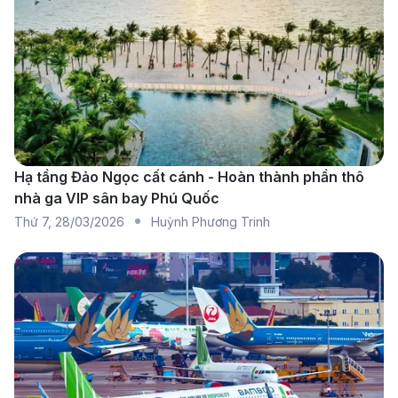
Những Điều Cần Chuẩn Bị Trên
Chuyến Bay Đến Sri Lanka
Hạ tầng Đảo Ngọc cất cánh - Hoàn thành phần thô
nhà ga VIP sân bay Phú Quốc
Thứ 7
,
28/03/2026
Huỳnh Phương Trinh