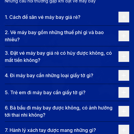
chuyến bay từ Việt Nam đến Sri Lanka cũng ngày
Những câu hỏi thường gặp khi đặt vé máy bay
càng phổ biến, nhộn nhịp, giúp hành khách dễ dàng
1
.
Cách để săn vé máy bay giá rẻ?
chọn được hành trình ưng ý nhất đến đảo quốc.
Tìm kiếm
vé máy bay đi Sri Lanka
, hành khách dễ
2
.
Vé máy bay gồm những thuế phí gì và bao
dàng chọn được nhiều chuyến bay khởi hành hàng
nhiêu?
ngày. Tuy nhiên, từ Việt Nam vẫn chưa có chuyến bay
3
.
Đặt vé máy bay giá rẻ có hủy được không, có
thẳng đến Sri Lanka và thay vào đó các chuyến bay
mất tiền không?
từ 1 – 2 điểm dừng được khai thác rất nhộn nhịp. Khởi
4
.
Đi máy bay cần những loại giấy tờ gì?
hành từ Hà Nội, TpHCM hay Đà Nẵng hành khách
cũng dễ dàng đón chuyến bay đến Colombo.
5
.
Trẻ em đi máy bay cần giấy tờ gì?
Trong đó, đường bay giữa TpHCM và Hà Nội đi
Colombo nhộn nhịp hơn cả với hàng chục chuyến
6
.
Bà bầu đi máy bay được không, có ảnh hưởng
tới thai nhi không?
bay mỗi ngày. Singapore Airlines, AirAsia, Kuala
Lumpur, Thai Airways, China Eastern Airlines, Air
7
.
Hành lý xách tay được mang những gì?