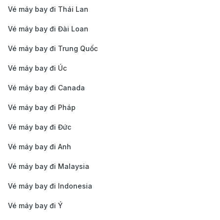
Vé máy bay đi Thái Lan
công cộng về khu vực trung tâm và các khu vực lân
cận.
Vé máy bay đi Đài Loan
Xe taxi:
hành khách dễ dàng đón taxi bên ngoài
Vé máy bay đi Trung Quốc
sảnh các nhà ga của sân bay bất kể thời gian nào
Vé máy bay đi Úc
trong ngày. Giá cước đi taxi từ 20USD – 30USD
Vé máy bay đi Canada
(tùy lộ trình), thời gian mỗi lượt di chuyển về trung
tâm thành phố từ 40 – 60 phút (tùy tình hình giao
Vé máy bay đi Pháp
thông).
Vé máy bay đi Đức
Xe buýt:
thời gian mỗi lượt đi xe buýt từ sân bay về
Vé máy bay đi Anh
trung tâm thành phố khoảng 45 phút và hành
Vé máy bay đi Malaysia
khách có thể đón xe từ 5h30 – 20h30 hàng ngày.
Theo đó, hành khách có thể đón tuyến xe buýt số
Vé máy bay đi Indonesia
187 để di chuyển về trung tâm thành phố, giá vé từ
Vé máy bay đi Ý
110
rupee.