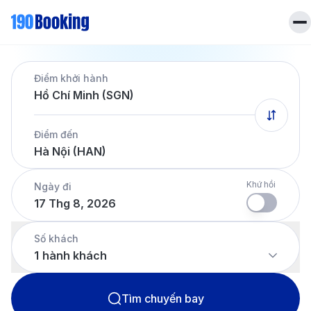
Trang chủ
Điểm khởi hành
Vé máy bay
Hồ Chí Minh (SGN)
Tin tức
Khách sạn
Điểm đến
Dịch vụ
Hà Nội (HAN)
Tin tức
Liên hệ
Hotline
028 7303 6167
Khứ hồi
Ngày đi
17 Thg 8, 2026
Tiếng Việt
Số khách
1
hành khách
Tìm chuyến bay