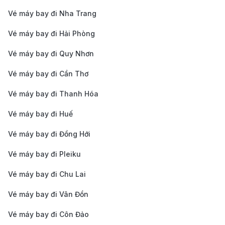
bay khởi hành lúc sáng sớm hoặc tránh chọn những
Vé máy bay đi Nha Trang
chuyến bay vào ngày cuối tuần. Đó là những khung
Vé máy bay đi Hải Phòng
giờ thấp điểm, ít người lựa chọn và thường xuyên
Vé máy bay đi Quy Nhơn
được áp dụng vé ưu đãi, hành khách cũng có thêm cơ
hội tiết kiệm chi phí đặt vé.
Vé máy bay đi Cần Thơ
Ghé Thăm Sri Lanka Và Nhiều Điều
Vé máy bay đi Thanh Hóa
Mà Bạn Không Nên Bỏ Lỡ
Vé máy bay đi Huế
Vé máy bay đi Đồng Hới
Vé máy bay đi Pleiku
Vé máy bay đi Chu Lai
Vé máy bay đi Vân Đồn
Vé máy bay đi Côn Đảo