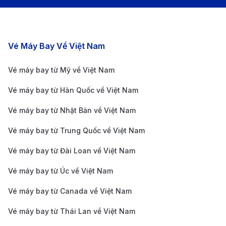
Trái cây tươi, thực phẩm tươi sống bị cấm mang
theo đến Sri Lanka;
Động vật, các sản phẩm thử động vật cũng bị hạn
Các chặng bay nổi bật
Vé Máy Bay Về Việt Nam
chế nhập cảnh ở Sri Lanka.
Hướng Dẫn Di Chuyển Từ Sân Bay
Vé máy bay từ Mỹ về Việt Nam
Ở Sri Lanka Về Khu Vực Trung Tâm
Vé máy bay từ Hàn Quốc về Việt Nam
Vé máy bay từ Nhật Bản về Việt Nam
Vé máy bay từ Trung Quốc về Việt Nam
Vé máy bay từ Đài Loan về Việt Nam
Vé máy bay từ Úc về Việt Nam
Vé máy bay từ Canada về Việt Nam
Vé máy bay từ Thái Lan về Việt Nam