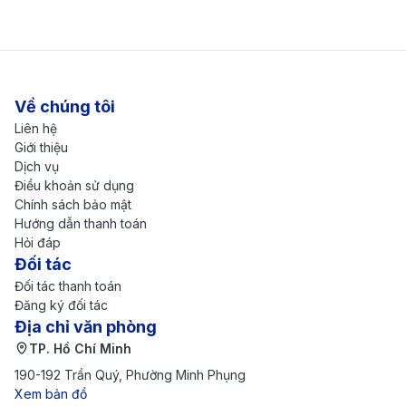
Về chúng tôi
Liên hệ
Giới thiệu
Dịch vụ
Điều khoản sử dụng
Chính sách bảo mật
Nuwara Eliya là một Thành phố ánh sáng, nơi đây là
Hướng dẫn thanh toán
trung tâm của ngành trồng chè ở Sri Lanka (Nguồn:
Hỏi đáp
Internet)
Đối tác
Thông tin tiền tệ ở Sri Lanka
Đối tác thanh toán
Đăng ký đối tác
Đơn vị tiền tệ chính thức ở Sri Lanka là đồng Rupee
Địa chỉ văn phòng
Sri Lanka (Rs), 100rupee tương đương khoảng 8.200Đ
TP. Hồ Chí Minh
(tùy thời điểm). Để thuận tiện cho việc mua sắm, chi
190-192 Trần Quý, Phường Minh Phụng
Xem bản đồ
trả các dịch vụ trong suốt thời gian lưu trú ở Sri