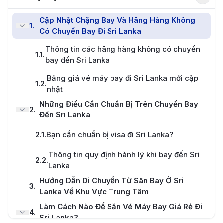
Cập Nhật Chặng Bay Và Hãng Hàng Không
1
.
Có Chuyến Bay Đi Sri Lanka
Thông tin các hãng hàng không có chuyến
1.1
.
bay đến Sri Lanka
Bảng giá vé máy bay đi Sri Lanka mới cập
1.2
.
nhật
Những Điều Cần Chuẩn Bị Trên Chuyến Bay
2
.
Đến Sri Lanka
2.1
.
Bạn cần chuẩn bị visa đi Sri Lanka?
Thông tin quy định hành lý khi bay đến Sri
2.2
.
Lanka
Hướng Dẫn Di Chuyển Từ Sân Bay Ở Sri
3
.
Lanka Về Khu Vực Trung Tâm
Làm Cách Nào Để Săn Vé Máy Bay Giá Rẻ Đi
4
.
Sri Lanka?