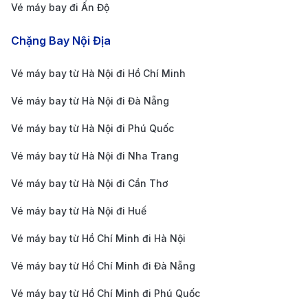
Vé máy bay đi Ấn Độ
Làm Cách Nào Để Săn Vé Máy Bay
Giá Rẻ Đi Sri Lanka?
Chặng Bay Nội Địa
Lên kế hoạch và đặt vé sớm
Vé máy bay từ Hà Nội đi Hồ Chí Minh
Vé máy bay từ Hà Nội đi Đà Nẵng
Các hãng hàng không khuyến cáo hành khách nên
lên kế hoạch sớm cho mỗi chuyến bay, đồng thời hãy
Vé máy bay từ Hà Nội đi Phú Quốc
đặt vé trước ngày khởi hành càng sớm càng tốt. Thời
Vé máy bay từ Hà Nội đi Nha Trang
điểm thích hợp nhất là đặt
vé máy bay đi Sri Lanka
là
Vé máy bay từ Hà Nội đi Cần Thơ
trước ngày khởi hành ít nhất từ 2 tháng, nếu bay vào
Vé máy bay từ Hà Nội đi Huế
mùa cao điểm du lịch, các dịp lễ, Tết hãy đặt vé trước
ngày bay ít nhất từ 3 tháng. Đặt vé sớm là bí quyết
Vé máy bay từ Hồ Chí Minh đi Hà Nội
giúp hành khách dễ dàng chọn được chuyến bay phù
Vé máy bay từ Hồ Chí Minh đi Đà Nẵng
hợp, giờ bay ưng ý và cũng có cơ hội săn vé giá rẻ.
Vé máy bay từ Hồ Chí Minh đi Phú Quốc
Săn vé giá rẻ và so sánh giá vé