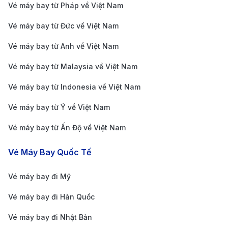
Vé máy bay từ Pháp về Việt Nam
Vé máy bay từ Đức về Việt Nam
Vé máy bay từ Anh về Việt Nam
Vé máy bay từ Malaysia về Việt Nam
Vé máy bay từ Indonesia về Việt Nam
Xe buýt là phương tiện giao thông công cộng chủ yếu
Vé máy bay từ Ý về Việt Nam
và phổ biến ở Sri Lanka (Nguồn: Internet)
Trên các
chuyến bay đi Sri Lanka
, hầu hết hành
Vé máy bay từ Ấn Độ về Việt Nam
khách sẽ đón chuyến bay đến thành phố Colombo
Vé Máy Bay Quốc Tế
qua sân bay quốc tế Bandaranaike. Đây là sân bay lớn
nhất và cũng là sân bay phổ biến, phục vụ tất cả các
Vé máy bay đi Mỹ
chuyến bay quốc tế đến đảo quốc Sri Lanka. Sân bay
Vé máy bay đi Hàn Quốc
này các trung tâm thủ đô Colombo khoảng 32km, từ
Vé máy bay đi Nhật Bản
đây hành khách cũng dễ dàng đón các phương tiện