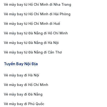
Vé máy bay từ Hồ Chí Minh đi Nha Trang
Bạn có thể dành thời gian so sánh giá vé giữa các
Vé máy bay từ Hồ Chí Minh đi Hải Phòng
hãng hàng không, các chuyến bay trong ngày, cũng
như lịch trình bay hàng tháng. Đồng thời, hãy thường
Vé máy bay từ Hồ Chí Minh đi Huế
xuyên cập nhật các chương trình khuyến mãi giá vé từ
Vé máy bay từ Đà Nẵng đi Hồ Chí Minh
hãng hàng không để không bỏ lỡ vé khuyến mãi, tiết
Vé máy bay từ Đà Nẵng đi Hà Nội
kiệm hàng tháng đến Sri Lanka. So sánh giá vé cũng
Vé máy bay từ Đà Nẵng đi Cần Thơ
giúp hành khách chọn được chuyến bay phù hợp
nhất với lịch trình ghé thăm đảo quốc xinh đẹp này.
Tuyến Bay Nội Địa
Linh hoạt thời gian bay
Vé máy bay đi Hà Nội
Các chuyến bay đến Sri Lanka khởi hành với nhiều
Vé máy bay đi Hồ Chí Minh
khung giờ trong ngày, cũng có nhiều chuyến bay
Vé máy bay đi Đà Nẵng
hàng tháng. Theo đó, bạn có thể ưu tiên chọn các
chuyến bay vào khung giờ tối muộn, hoặc chuyến
Vé máy bay đi Phú Quốc