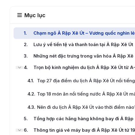
Mục lục
1
.
Chạm ngõ Ả Rập Xê Út – Vương quốc nghìn l
2
.
Lưu ý về tiền tệ và thanh toán tại Ả Rập Xê Út
3
.
Những nét đặc trưng trong văn hóa Ả Rập Xê 
4
.
Trọn bộ kinh nghiệm du lịch Ả Rập Xê Út từ A
4.1
.
Top 27 địa điểm du lịch Ả Rập Xê Út nổi tiến
4.2
.
Top 18 món ăn nổi tiếng nước Ả Rập Xê Út m
4.3
.
Nên đi du lịch Ả Rập Xê Út vào thời điểm nào
5
.
Tổng hợp các hãng hàng không bay đi Ả Rập X
6
.
Thông tin giá vé máy bay đi Ả Rập Xê Út từ 