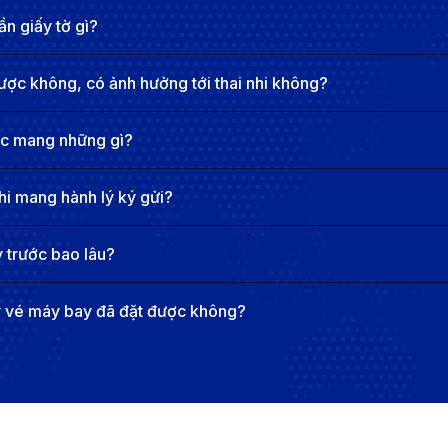
 Rập Xê Út
n giấy tờ gì?
p bạn chủ động trong mọi chi tiêu và tận hưởng chuyến đi 
ược không, có ảnh hưởng tới thai nhi không?
 lại sự tiện lợi tối đa cho du khách:
ợc mang những gì?
hi mang hành lý ký gửi?
 trước bao lâu?
y vé máy bay đã đặt được không?