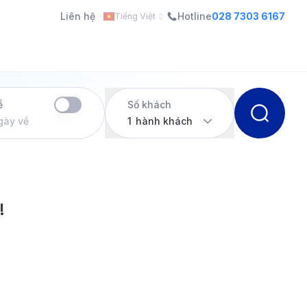
Liên hệ
Hotline
028 7303 6167
Tiếng Việt
ề
Số khách
gày về
1
hành khách
!