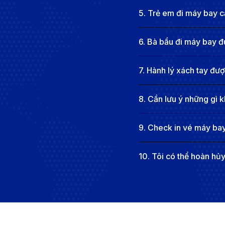
Lưu ý về tiền tệ và thanh toán tại Ả
5
.
Trẻ em đi máy bay cầ
Việc nắm vững quy tắc tài chính tại địa phương sẽ giú
6
.
Bà bầu đi máy bay đ
trong những quốc gia đi đầu về số hóa thanh toán, mang
7
.
Hành lý xách tay đư
8
.
Cần lưu ý những gì k
9
.
Check in vé máy bay
10
.
Tôi có thể hoàn hủ