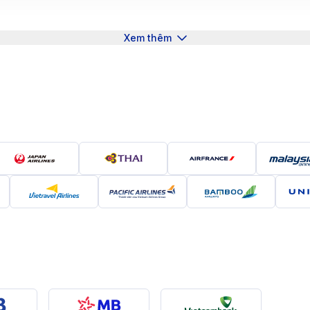
hoặc CẤM nhập cảnh
tâm Ả Rập Xê Út
Xem thêm
trung tâm
với chi phí tiết kiệm?
 vé tại 190 Booking