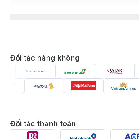
8.3
.
Quy định về danh mục vật phẩm HẠN CHẾ 
9
.
Phương thức di chuyển từ sân bay vào trung 
9.1
.
Thông tin các sân bay tại Ả Rập Xê Út
9.2
.
Các phương thức di chuyển từ sân bay vào 
10
.
Làm sao để sở hữu vé máy bay đi Ả Rập Xê Út 
Đối tác hàng không
11
.
Đặc quyền dành riêng cho khách hàng khi đặt
Đối tác thanh toán