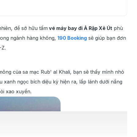
nhiên, để sở hữu tấm
vé máy bay đi Ả Rập Xê Út
phù
 trong ngành hàng không,
190 Booking
sẽ giúp bạn đơn
-Z.
 mông của sa mạc Rub' al Khali, bạn sẽ thấy mình nhỏ
u xanh ngọc bích diệu kỳ hiện ra, lấp lánh dưới nắng
hỏi xao xuyến.