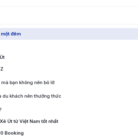
ẻ một đêm
Út
-Z
g mà bạn không nên bỏ lỡ
à du khách nên thưởng thức
?
ê Út từ Việt Nam tốt nhất
190 Booking