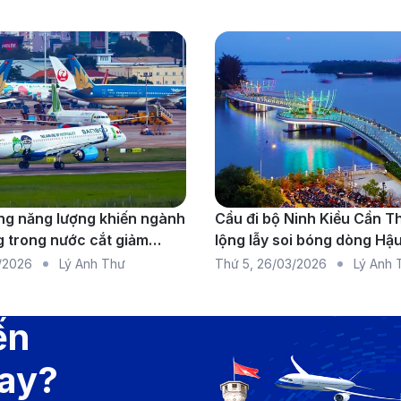
g năng lượng khiến ngành
Cầu đi bộ Ninh Kiều Cần T
 trong nước cắt giảm
lộng lẫy soi bóng dòng Hậ
do thiếu nhiên liệu diện
/2026
Lý Anh Thư
Thứ 5
,
26/03/2026
Lý Anh 
ến
bay?