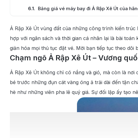
6.1
.
Bảng giá vé máy bay đi Ả Rập Xê Út của hãn
6.2
.
Bảng giá vé máy bay đi Ả Rập Xê Út của hãn
Ả Rập Xê Út vùng đất của những công trình kiến trú
6.3
.
Bảng giá vé máy bay đi Ả Rập Xê Út của hãn
hợp với ngân sách và thời gian cá nhân lại là bài to
7
.
Thủ tục làm visa Ả Rập Xê Út mới nhất bạn cầ
giản hóa mọi thủ tục đặt vé. Mời bạn tiếp tục theo dõi
Chạm ngõ Ả Rập Xê Út – Vương quố
7.1
.
Hồ sơ làm Visa Ả Rập Xê Út
Ả Rập Xê Út không chỉ có nắng và gió, mà còn là nơi 
7.2
.
Các loại giấy tờ chứng minh
bé trước những đụn cát vàng óng ả trải dài đến tận ch
7.3
.
Quy trình các bước xin Visa Ả Rập Xê Út
hè như những viên pha lê quý giá. Sự đối lập ấy tạo n
8
.
Chính sách hành lý chuẩn trên chuyến bay đế
8.1
.
Quy định chi tiết về hành lý xách tay (Carr
8.2
.
Tiêu chuẩn và quy cách hành lý ký gửi (Ch