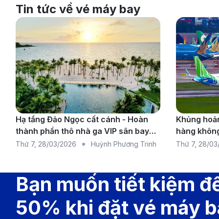
Tin tức về vé máy bay
Hạ tầng Đảo Ngọc cất cánh - Hoàn
Khủng hoản
thành phần thô nhà ga VIP sân bay
hàng không
Phú Quốc
chuyến bay 
Thứ 7
,
28/03/2026
Huỳnh Phương Trinh
Thứ 7
,
28/03
rộng
Bạn muốn tiết kiệm đ
50% khi đặt vé máy 