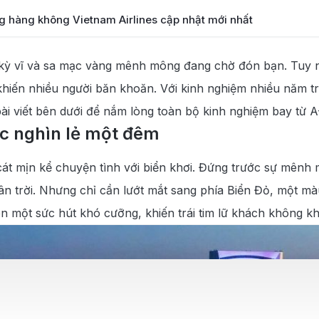
g hàng không Vietnam Airlines cập nhật mới nhất
g hàng không Air India cập nhật mới nhất
c kỳ vĩ và sa mạc vàng mênh mông đang chờ đón bạn. Tuy 
g hàng không China Southern Airlines cập nhật mới nhất
án khiến nhiều người băn khoăn. Với kinh nghiệm nhiều năm
n biết
 bài viết bên dưới để nắm lòng toàn bộ kinh nghiệm bay từ A
c nghìn lẻ một đêm
cát mịn kể chuyện tình với biển khơi. Đứng trước sự mênh
ân trời. Nhưng chỉ cần lướt mắt sang phía Biển Đỏ, một mà
ên một sức hút khó cưỡng, khiến trái tim lữ khách không k
n Ả Rập Xê Út
y-on Baggage)
ecked Baggage)