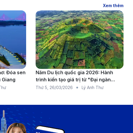
Xem thêm
hơ: Đóa sen
Năm Du lịch quốc gia 2026: Hành
u Giang
trình kiến tạo giá trị từ "Đại ngàn
chạm biển xanh"
Thư
Thứ 5
,
26/03/2026
Lý Anh Thư