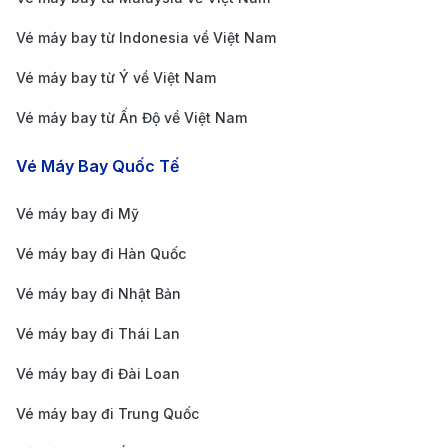
Đông Nam Á đang trở thành lựa chọn của nhiều du
Vé máy bay từ Indonesia về Việt Nam
khách Việt Nam. Hiện nay,
giá vé máy bay đi
Vé máy bay từ Ý về Việt Nam
Myanmar
được các hãng hàng không thường xuyên
Vé máy bay từ Ấn Độ về Việt Nam
cập nhật, mang đến nhiều mức giá linh hoạt theo
mùa, thời điểm đặt
vé máy bay
và hành trình khởi
Vé Máy Bay Quốc Tế
hành. Dưới đây là mức giá tham khảo phổ biến nhất
Vé máy bay đi Mỹ
dành cho bạn:
Giá vé máy bay đi Myanmar một chiều
Vé máy bay đi Hàn Quốc
từ:
1.700.000 - 21.500.000 VND
Vé máy bay đi Nhật Bản
Giá vé máy bay đi Myanmar khứ hồi từ:
3.400.000
Vé máy bay đi Thái Lan
- 43.000.000 VND
Bảng giá vé máy bay đi Myanmar của hãng
Vé máy bay đi Đài Loan
hàng không Vietjet Air cập nhật mới nhất
Vé máy bay đi Trung Quốc