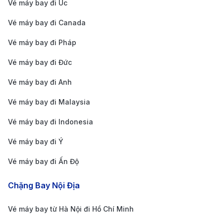
CHUYẾN BAY
Thời Gian Bay
Giá 1 Chiều
Vé máy bay đi Úc
HÀ NỘI – YANGON (MYANMAR)
Vé máy bay đi Canada
Hà Nội (HAN) -
Vé máy bay đi Pháp
1.800.000 -
Yangon (RGN) -
2h 15m
3.500.000 V
Vé máy bay đi Đức
Eco
Hà Nội (HAN) -
Vé máy bay đi Anh
2.300.000 -
Yangon (RGN) -
2h 15m
4.200.000 V
Vé máy bay đi Malaysia
Deluxe
Vé máy bay đi Indonesia
Hà Nội (HAN) -
4.800.000 -
Yangon (RGN) -
2h 15m
6.800.000 V
Vé máy bay đi Ý
SkyBoss
Vé máy bay đi Ấn Độ
TP. HỒ CHÍ MINH – YANGON (MYANMAR)
TP. Hồ Chí Minh
Chặng Bay Nội Địa
1.700.000 -
(SGN) - Yangon
2h 05m
3.300.000 V
(RGN) - Eco
Vé máy bay từ Hà Nội đi Hồ Chí Minh