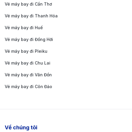
(RGN) - Thương
7.800.000 V
Vé máy bay đi Cần Thơ
Gia
Vé máy bay đi Thanh Hóa
ĐÀ NẴNG – YANGON (MYANMAR)
Vé máy bay đi Huế
Đà Nẵng (DAD) -
2.400.000 -
Yangon (RGN) -
2h 35m
Vé máy bay đi Đồng Hới
4.200.000 V
Phổ Thông
Vé máy bay đi Pleiku
Đà Nẵng (DAD) -
5.800.000 -
Yangon (RGN) -
2h 35m
Vé máy bay đi Chu Lai
8.500.000 V
Thương Gia
Vé máy bay đi Vân Đồn
Bảng giá vé máy bay đi Myanmar của hãng
hàng không Singapore Airlines cập nhật
Vé máy bay đi Côn Đảo
mới nhất
CHUYẾN BAY
Thời Gian Bay
Giá 1 Chiều
HÀ NỘI – YANGON (QUÁ CẢNH SINGAPORE)
Về chúng tôi
Hà Nội (HAN) -