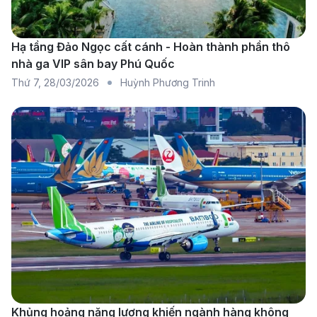
Thông tin các hãng hàng không
khai thác chuyến bay đi Myanmar
Hạ tầng Đảo Ngọc cất cánh - Hoàn thành phần thô
nhà ga VIP sân bay Phú Quốc
Thứ 7
,
28/03/2026
Huỳnh Phương Trinh
Khủng hoảng năng lượng khiến ngành hàng không