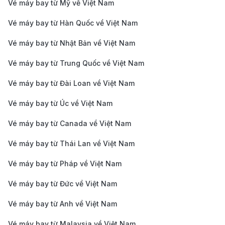
Vé máy bay từ Mỹ về Việt Nam
Hành khách có thể dễ dàng nối chuyến trong cùng
hệ thống sân bay Suvarnabhumi, giúp hành trình
Vé máy bay từ Hàn Quốc về Việt Nam
thuận lợi hơn.
Vé máy bay từ Nhật Bản về Việt Nam
Singapore Airlines:
Là một trong những hãng
Vé máy bay từ Trung Quốc về Việt Nam
hàng không hàng đầu châu Á, Singapore Airlines
Vé máy bay từ Đài Loan về Việt Nam
cung cấp các chuyến bay nối từ Việt Nam đến
Myanmar qua Singapore. Hãng nổi bật với dịch vụ
Vé máy bay từ Úc về Việt Nam
sang trọng, ẩm thực tinh tế và trải nghiệm bay
Vé máy bay từ Canada về Việt Nam
đẳng cấp. Đây là lựa chọn tuyệt vời cho du khách
Vé máy bay từ Thái Lan về Việt Nam
muốn tận hưởng hành trình tiện nghi, kết hợp du
Vé máy bay từ Pháp về Việt Nam
lịch tại Singapore.
Cập nhật giá vé máy bay
Vé máy bay từ Đức về Việt Nam
đi Myanmar
Vé máy bay từ Anh về Việt Nam
Myanmar điểm đến yên bình và hấp dẫn giữa lòng
Vé máy bay từ Malaysia về Việt Nam