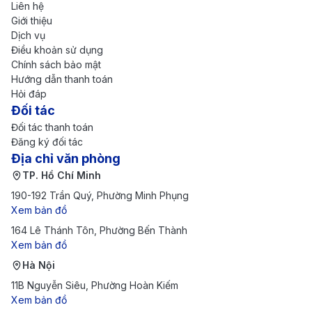
3.200.000 -
Liên hệ
Yangon (RGN) -
6h 15m
Giới thiệu
5.500.000 V
Economy
Dịch vụ
Điều khoản sử dụng
Hà Nội (HAN) -
Chính sách bảo mật
7.800.000 -
Yangon (RGN) -
6h 15m
Hướng dẫn thanh toán
11.500.000 
Premium Economy
Hỏi đáp
Đối tác
Hà Nội (HAN) -
15.500.000 -
Đối tác thanh toán
Yangon (RGN) -
6h 15m
22.000.000
Đăng ký đối tác
Business Class
Địa chỉ văn phòng
TP. HỒ CHÍ MINH – YANGON (QUÁ CẢNH SINGAPORE)
TP. Hồ Chí Minh
190-192 Trần Quý, Phường Minh Phụng
TP. Hồ Chí Minh
3.000.000 -
Xem bản đồ
(SGN) - Yangon
5h 45m
5.200.000 V
164 Lê Thánh Tôn, Phường Bến Thành
(RGN) - Economy
Xem bản đồ
TP. Hồ Chí Minh
Hà Nội
(SGN) - Yangon
7.500.000 -
5h 45m
11B Nguyễn Siêu, Phường Hoàn Kiếm
(RGN) - Premium
11.000.000 
Xem bản đồ
Economy