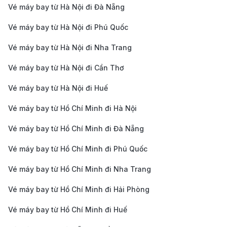
TP. Hồ Chí Minh
Vé máy bay từ Hà Nội đi Đà Nẵng
2.200.000 -
(SGN) - Yangon
2h 05m
4.000.000 V
Vé máy bay từ Hà Nội đi Phú Quốc
(RGN) - Deluxe
TP. Hồ Chí Minh
Vé máy bay từ Hà Nội đi Nha Trang
4.500.000 -
(SGN) - Yangon
2h 05m
6.500.000 V
Vé máy bay từ Hà Nội đi Cần Thơ
(RGN) - SkyBoss
Vé máy bay từ Hà Nội đi Huế
ĐÀ NẴNG – YANGON (MYANMAR)
Vé máy bay từ Hồ Chí Minh đi Hà Nội
Đà Nẵng (DAD) -
2.100.000 -
Yangon (RGN) -
2h 30m
3.800.000 V
Vé máy bay từ Hồ Chí Minh đi Đà Nẵng
Eco
Vé máy bay từ Hồ Chí Minh đi Phú Quốc
Đà Nẵng (DAD) -
2.600.000 -
Yangon (RGN) -
2h 30m
Vé máy bay từ Hồ Chí Minh đi Nha Trang
4.500.000 V
Deluxe
Vé máy bay từ Hồ Chí Minh đi Hải Phòng
Bảng giá vé máy bay đi Myanmar của hãng
hàng không Vietnam Airlines cập nhật mới
Vé máy bay từ Hồ Chí Minh đi Huế
nhất