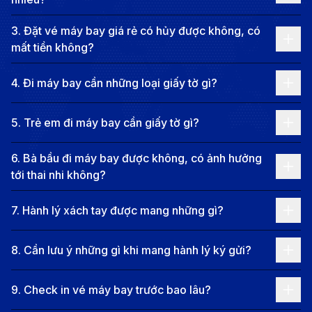
chân mỗi nơi ở Myanmar đều kể một câu chuyện, đều
3
.
Đặt vé máy bay giá rẻ có hủy được không, có
chứa một linh hồn của đất trời và con người.
mất tiền không?
Ẩm thực Myanmar không cầu kỳ, nhưng lại khiến
4
.
Đi máy bay cần những loại giấy tờ gì?
người ta nhớ mãi vì cái “tình” trong từng món ăn. Một
tô mohinga nóng hổi buổi sáng, mùi cá, sả và hành
5
.
Trẻ em đi máy bay cần giấy tờ gì?
hòa quyện trong gió sớm; hay món salad lá trà độc
đáo vị chát nhẹ hòa cùng chua, cay, béo, giòn như
6
.
Bà bầu đi máy bay được không, có ảnh hưởng
tới thai nhi không?
chính tâm hồn người Myanmar: giản dị mà sâu sắc.
Ngồi ở một quán nhỏ bên đường, nhấp ngụm trà sữa
7
.
Hành lý xách tay được mang những gì?
ngọt ngào, nghe tiếng cười vang lên giữa những người
xa lạ đó là lúc du khách cảm thấy mình thuộc về nơi
8
.
Cần lưu ý những gì khi mang hành lý ký gửi?
này.
Myanmar là xứ sở mà Phật giáo không chỉ nằm trong
9
.
Check in vé máy bay trước bao lâu?
chùa, mà sống trong từng nếp nhà, từng ánh mắt,