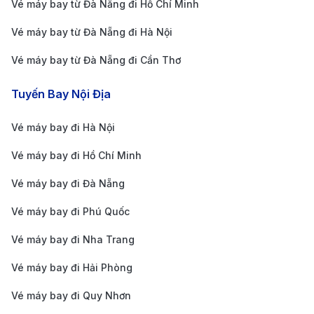
Vé máy bay từ Đà Nẵng đi Hồ Chí Minh
CHUYẾN BAY
Thời Gian Bay
Giá 1 Chiều
Vé máy bay từ Đà Nẵng đi Hà Nội
HÀ NỘI – YANGON (MYANMAR)
Vé máy bay từ Đà Nẵng đi Cần Thơ
Hà Nội (HAN) -
2.100.000 -
Tuyến Bay Nội Địa
Yangon (RGN) -
2h 20m
3.800.000 V
Phổ Thông
Vé máy bay đi Hà Nội
Hà Nội (HAN) -
5.500.000 -
Yangon (RGN) -
2h 20m
Vé máy bay đi Hồ Chí Minh
8.200.000 V
Thương Gia
Vé máy bay đi Đà Nẵng
TP. HỒ CHÍ MINH – YANGON (MYANMAR)
Vé máy bay đi Phú Quốc
TP. Hồ Chí Minh
1.900.000 -
(SGN) - Yangon
2h 05m
Vé máy bay đi Nha Trang
3.500.000 V
(RGN) - Phổ Thông
Vé máy bay đi Hải Phòng
TP. Hồ Chí Minh
Vé máy bay đi Quy Nhơn
(SGN) - Yangon
5.200.000 -
2h 05m