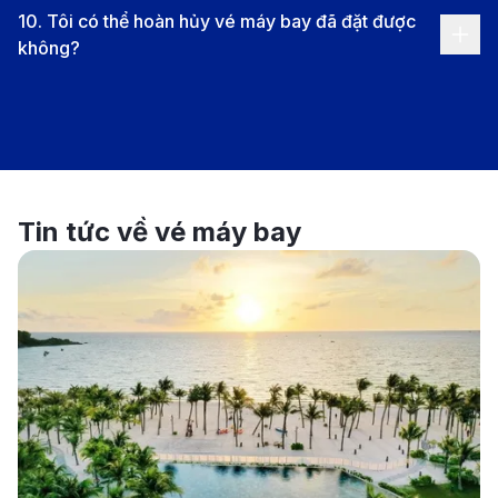
10
.
Tôi có thể hoàn hủy vé máy bay đã đặt được
từng nụ cười. Người dân nơi đây hiền hòa, mộc mạc,
không?
vẫn giữ thói quen mặc longyi, cúi đầu chào nhau bằng
sự khiêm nhường chân thật. Họ không nói nhiều,
nhưng ánh mắt họ đủ ấm để khiến du khách cảm thấy
được chào đón. Nơi này, tín ngưỡng và lòng nhân ái
hòa làm một, tạo nên bản giao hưởng của sự thanh
Tin tức về vé máy bay
tịnh và bao dung.
Myanmar dạy ta cách sống chậm. Không có tiếng còi
xe vội vã, không có những bước chân hấp tấp, chỉ có
nhịp đời êm đềm như khúc hát ru. Dù bạn là ai, khi
đặt chân đến đây, tâm hồn bạn cũng sẽ tự khắc dịu
lại. Và khi rời đi, Myanmar vẫn ở lại trong tim như ánh
hoàng hôn cuối cùng trên tháp vàng Shwedagon: ấm,
lặng, và rực rỡ đến vô cùng.