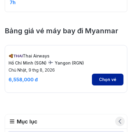
7h
Bảng giá vé máy bay đi Myanmar
Thai Airways
Hồ Chí Minh
(
SGN
)
Yangon
(
RGN
)
Chủ Nhật, 9 thg 8, 2026
6,558,000 đ
Chọn vé
Mục lục