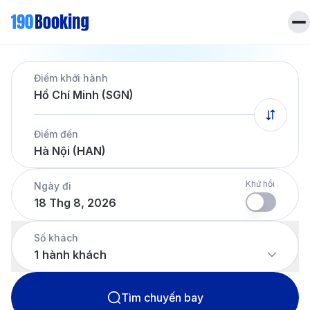
Trang chủ
Điểm khởi hành
Vé máy bay
Hồ Chí Minh (SGN)
Tin tức
Khách sạn
Điểm đến
Dịch vụ
Hà Nội (HAN)
Tin tức
Liên hệ
Hotline
028 7303 6167
Khứ hồi
Ngày đi
18 Thg 8, 2026
Tiếng Việt
Số khách
1
hành khách
Tìm chuyến bay