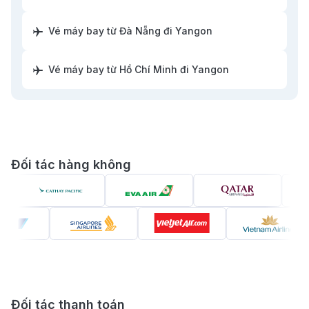
Giới thiệu thành phố Myanmar
Vé máy bay từ Đà Nẵng đi Yangon
Vé máy bay từ Hồ Chí Minh đi Yangon
Đối tác hàng không
Vé máy bay đi Myanmar - Khung cảnh thanh bình tại
hồ Inle (Nguồn: Internet)
Myanmar mảnh đất như được phủ lên bởi lớp sương
Đối tác thanh toán
huyền ảo của quá khứ. Ở nơi ấy, mặt trời buổi sớm lên