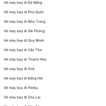
Avianca:
Hãng hàng không lớn của khu vực Mỹ
Vé máy bay đi Đà Nẵng
Latinh, có mạng lưới đường bay dày đặc nhất đến
Vé máy bay đi Phú Quốc
San José; đây là lựa chọn tối ưu cho chặng bay
Vé máy bay đi Nha Trang
cuối với dịch vụ thân thiện và am hiểu văn hóa bản
Vé máy bay đi Hải Phòng
địa.
Cathay Pacific:
Hãng hàng không biểu tượng của
Vé máy bay đi Quy Nhơn
Hong Kong, ghi điểm với phòng chờ đẳng cấp và
Vé máy bay đi Cần Thơ
hệ thống giải trí vượt trội; mang lại trải nghiệm bay
Vé máy bay đi Thanh Hóa
thư giãn cho các chặng quá cảnh dài.
Vé máy bay đi Huế
Copa Airlines:
"Cầu nối của châu Mỹ" với trung
tâm trung chuyển hiện đại tại Panama; hãng cung
Vé máy bay đi Đồng Hới
cấp các chuyến bay ngắn và nhanh chóng nhất để
Vé máy bay đi Pleiku
đưa bạn thẳng tiến vào trung tâm Costa Rica.
Vé máy bay đi Chu Lai
Lưu ý nhỏ rằng bạn nên kiểm tra kỹ điều kiện visa quá