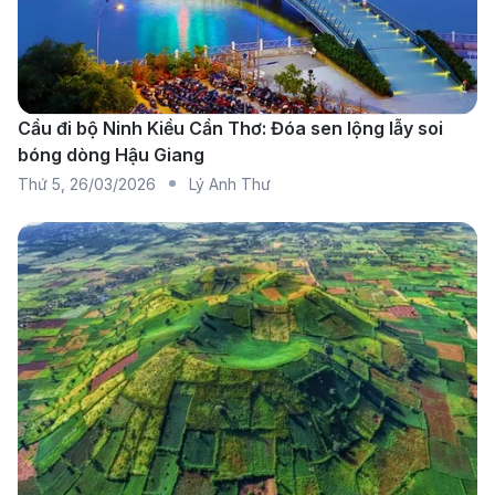
Colón Costa Rica
–
Đơn vị tiền tệ chính thức của Costa
Cầu đi bộ Ninh Kiều Cần Thơ: Đóa sen lộng lẫy soi
Rica (Nguồn: Internet)
bóng dòng Hậu Giang
Sự chuẩn bị kỹ lưỡng về tài chính chính là chìa khóa
Thứ 5
,
26/03/2026
Lý Anh Thư
để bạn tận hưởng trọn vẹn mọi khoành khắc tại Costa
Rica mà không cần “đau đầu” về các rào cản thanh
toán. Cùng điểm qua một số thông tin về tiền tệ và
hình thức thanh toán hoạt động tại quốc gia này:
Đơn vị tiền tệ chính thức:
Colón Costa Rica (CRC).
Tên gọi này được đặt theo tên của Christopher
Columbus (Cristóbal Colón trong tiếng Tây Ban
Nha) – nhà thám hiểm người Ý.
Đồng ngoại tệ phổ biến:
Đô la Mỹ (USD) được