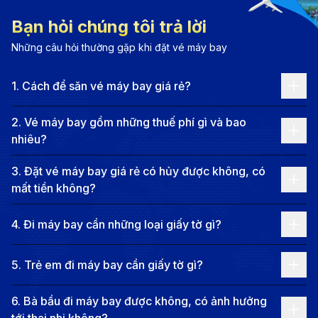
thế giới” này sở hữu tới 5% đa dạng sinh học toàn
Bạn hỏi chúng tôi trả lời
cầu. Hơn ¼ diện tích lãnh thổ là các khu bảo tồn,
Những câu hỏi thường gặp khi đặt vé máy bay
mang đến cho bạn cơ hội hiếm có để hòa mình vào
1
.
Cách để săn vé máy bay giá rẻ?
những cánh rừng nhiệt đới nguyên sinh và bãi biển
hoang sơ ven bờ Caribbean hay Thái Bình Dương.
2
.
Vé máy bay gồm những thuế phí gì và bao
Tại đây, mọi khao khát phiêu lưu đều được đáp ứng:
nhiêu?
từ cảm giác mạnh đu dây zipline xuyên rừng mây
3
.
Đặt vé máy bay giá rẻ có hủy được không, có
Monteverde, đến sự thư thái tuyệt đối từ việc ngâm
mất tiền không?
mình trong suối khoáng nóng dưới chân núi lửa
Arenal. Bạn sẽ dễ dàng bắt gặp những chú lười hay
4
.
Đi máy bay cần những loại giấy tờ gì?
đàn vẹt rực rỡ ngay trong môi trường tự nhiên. Những
5
.
Trẻ em đi máy bay cần giấy tờ gì?
trải nghiệm “riêng” này chính là liều thuốc tinh thần
hoàn hảo để tái tạo năng lượng sau những ngày bận
6
.
Bà bầu đi máy bay được không, có ảnh hưởng
rộn.
tới thai nhi không?