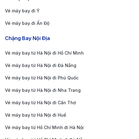
Vé máy bay đi Ý
Vé máy bay đi Ấn Độ
Hãng hàng không United Airlines vận hành các
chuyến bay đi Costa Rica (Nguồn: Internet)
Chặng Bay Nội Địa
Việc lựa chọn hãng hàng không phù hợp sẽ giúp hành
trình xuyên nửa vòng trái đất của bạn trở nên dễ dàng
Vé máy bay từ Hà Nội đi Hồ Chí Minh
và thoải mái hơn. Dưới đây là các hãng hàng không uy
Vé máy bay từ Hà Nội đi Đà Nẵng
tín đang khai thác chuyến bay từ Việt Nam đến Costa
Vé máy bay từ Hà Nội đi Phú Quốc
Rica (thường qua 2 - 3 điểm dừng):
Vé máy bay từ Hà Nội đi Nha Trang
United Airlines (UA):
Hãng hàng không Hoa Kỳ có
mạng lưới bay dày đặc đến San José; nổi bật với
Vé máy bay từ Hà Nội đi Cần Thơ
dịch vụ chuyên nghiệp, hệ thống giải trí cá nhân
Vé máy bay từ Hà Nội đi Huế
phong phú và quy trình hỗ trợ khách hàng linh
Vé máy bay từ Hồ Chí Minh đi Hà Nội
hoạt tại các điểm quá cảnh như San Francisco hay