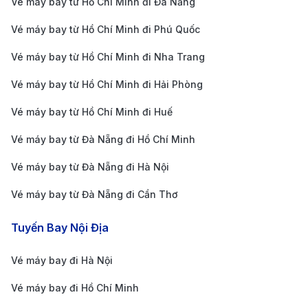
Vé máy bay từ Hồ Chí Minh đi Đà Nẵng
Houston.
EVA Air:
Hãng hàng không 5 sao từ Đài Loan, nổi
Vé máy bay từ Hồ Chí Minh đi Phú Quốc
tiếng với dịch vụ chu đáo và suất ăn ngon; thường
Vé máy bay từ Hồ Chí Minh đi Nha Trang
kết nối chuyến bay qua Đài Bắc đến các thành phố
Vé máy bay từ Hồ Chí Minh đi Hải Phòng
lớn ở Mỹ trước khi bay tiếp đến Costa Rica.
Vé máy bay từ Hồ Chí Minh đi Huế
Japan Airlines (JAL):
Mang đến trải nghiệm bay
đẳng cấp với phong cách phục vụ chuyên nghiệp
Vé máy bay từ Đà Nẵng đi Hồ Chí Minh
và độ tin cậy cao về giờ giấc trong các hành trình
Vé máy bay từ Đà Nẵng đi Hà Nội
nối chuyến qua Tokyo.
Vé máy bay từ Đà Nẵng đi Cần Thơ
Emirates:
Nổi danh với sự sang trọng và tiện nghi
bậc nhất; hãng cung cấp hệ thống giải trí "ice"
Tuyến Bay Nội Địa
hàng đầu và dịch vụ phòng chờ đẳng cấp, giúp
Vé máy bay đi Hà Nội
hành trình quá cảnh tại Dubai trở thành một phần
Vé máy bay đi Hồ Chí Minh
nghỉ dưỡng thú vị trong chuyến đi.