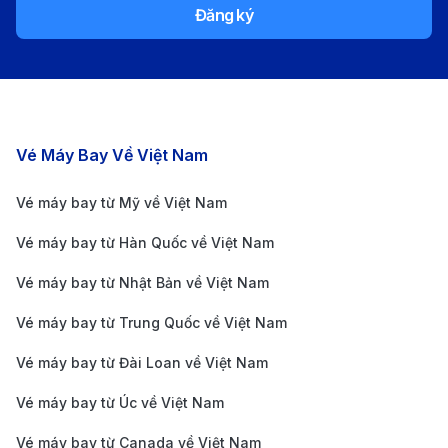
Đăng ký
địa (SINPE Móvil) nên quẹt thẻ và dự phòng tiền
mặt vẫn là hai lựa chọn tối ưu.
Hệ thống sân bay tại Costa Rica
Costa Rica sở hữu một mạng lưới hàng không nội địa
Các chặng bay nổi bật
Vé Máy Bay Về Việt Nam
dày đặc kết nối các vùng xa xôi. Đối với du khách
quốc tế, có 2 sân bay cửa ngõ chính mà bạn cần lưu
Vé máy bay từ Mỹ về Việt Nam
tâm để tối ưu hóa lộ trình di chuyển:
Vé máy bay từ Hàn Quốc về Việt Nam
Sân bay Quốc tế Juan Santamaría (SJO):
Vé máy bay từ Nhật Bản về Việt Nam
Vị trí và đặc điểm:
Nằm tại Alajuela, là cửa ngõ
Vé máy bay từ Trung Quốc về Việt Nam
trọng yếu lớn nhất và bận rộn nhất, kết nối trực
Vé máy bay từ Đài Loan về Việt Nam
tiếp với thủ đô San José.
Phù hợp cho:
Các chuyến bay dài từ Việt Nam;
Vé máy bay từ Úc về Việt Nam
điểm bắt đầu lý tưởng để đi núi lửa Arenal hoặc bờ
Vé máy bay từ Canada về Việt Nam