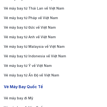
biển Caribbean.
Vé máy bay từ Thái Lan về Việt Nam
Lưu ý:
Cần dự trù thời gian làm thủ tục nhập cảnh
Vé máy bay từ Pháp về Việt Nam
vì lượng khách quốc tế đổ về đây rất lớn.
Sân bay Quốc tế Daniel Oduber Quirós
Vé máy bay từ Đức về Việt Nam
(LIR):
Vé máy bay từ Anh về Việt Nam
Vị trí và đặc điểm:
Tọa lạc tại Liberia, cửa ngõ
Vé máy bay từ Malaysia về Việt Nam
chính của tỉnh Guanacaste phía Tây Bắc.
Vé máy bay từ Indonesia về Việt Nam
Phù hợp cho:
Những ai muốn đi thẳng đến các khu
Vé máy bay từ Ý về Việt Nam
nghỉ dưỡng bãi biển cao cấp tại bán đảo Nicoya
hoặc trải nghiệm lướt sóng.
Vé máy bay từ Ấn Độ về Việt Nam
Lưu ý:
Sân bay này hiện đại, ít đông đúc hơn SJO
Vé Máy Bay Quốc Tế
nhưng số lượng hãng bay quốc tế khai thác cũng
hạn chế hơn.
Vé máy bay đi Mỹ
Thông tin các hãng hàng không