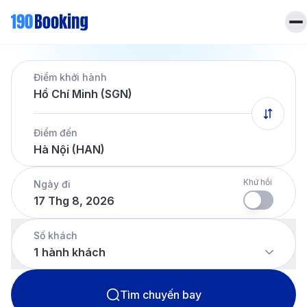
Trang chủ
Điểm khởi hành
Vé máy bay
Hồ Chí Minh (SGN)
Tin tức
Khách sạn
Điểm đến
Dịch vụ
Hà Nội (HAN)
Tin tức
Liên hệ
Hotline
028 7303 6167
Khứ hồi
Ngày đi
17 Thg 8, 2026
Tiếng Việt
Số khách
1
hành khách
Tìm chuyến bay