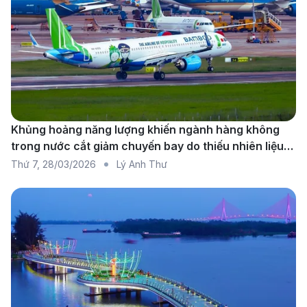
khiến bất kỳ ai đặt chân đến cũng cảm thấy được
chào đón về nhà.
Tiền tệ nước Costa Rica
Khủng hoảng năng lượng khiến ngành hàng không
trong nước cắt giảm chuyến bay do thiếu nhiên liệu
diện rộng
Thứ 7
,
28/03/2026
Lý Anh Thư