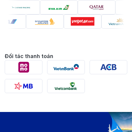
Nên đi du lịch Costa Rica vào thời điểm
12.1
.
nào?
Top 25 tọa độ du lịch Costa Rica nổi tiếng
12.2
.
mà bạn không nên bỏ lỡ
Top 15 món ăn nổi tiếng đánh thức giác
12.3
.
quan tại Costa Rica
Đối tác thanh toán
Top 8 bí quyết đặt vé máy bay đi Costa Rica
13
.
giá rẻ
Lý do bạn nên đặt vé máy bay đi Costa Rica
14
.
tại 190 Booking
Costa Rica
–
Thiên đường "xanh" tại Trung Mỹ
(Nguồn: Internet)
Costa Rica là một quốc gia nằm tại eo đất Trung Mỹ,
đóng vai trò “trái tim xanh” kết nối Bắc Mỹ và Nam
Mỹ. Với triết lý “Pura Vida” (Cuộc sống thuần khiết),
quốc gia được xếp hạng là “quốc gia hạnh phúc nhất