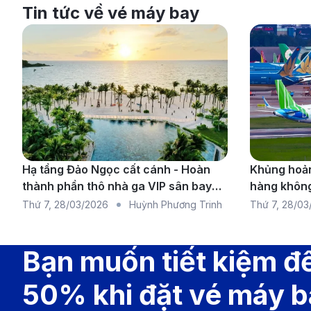
Tin tức về vé máy bay
Hạ tầng Đảo Ngọc cất cánh - Hoàn
Khủng hoản
thành phần thô nhà ga VIP sân bay
hàng không
Ai
Phú Quốc
chuyến bay 
Thứ 7
,
28/03/2026
Huỳnh Phương Trinh
Thứ 7
,
28/03
Cameroon đang trở thành điểm đến mới nổi đầy sức hú
rộng
có đường bay thẳng từ Việt Nam đến các thành phố l
Bạn muốn tiết kiệm đ
dừng quốc tế.
Ethiopian Airlines:
Đây là lựa chọn vô địch về giá 
50% khi đặt vé máy 
mạng lưới bay phủ khắp Cameroon, cực tiện cho ai