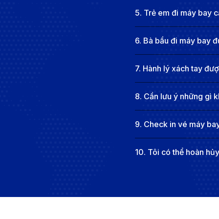
5
.
Trẻ em đi máy bay cầ
6
.
Bà bầu đi máy bay đ
7
.
Hành lý xách tay đư
8
.
Cần lưu ý những gì k
9
.
Check in vé máy bay
10
.
Tôi có thể hoàn hủ