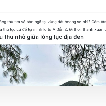
hông thử tìm về bản ngã tại vùng đất hoang sơ nhỉ? Cầm t
 thủ tục cứ để tụi mình lo từ A đến Z. Đi thôi, thanh xuâ
thu nhỏ giữa lòng lục địa đen
ăm?
n người Cameroon
hi tiêu tại Cameroon
hi tiêu
khách Việt
o thành phố an toàn
ành đi Cameroon