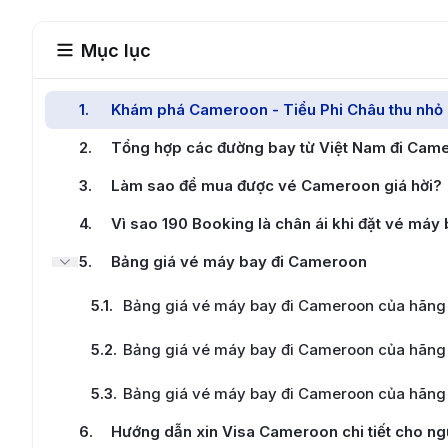
Mục lục
1
.
Khám phá Cameroon - Tiểu Phi Châu thu nhỏ g
2
.
Tổng hợp các đường bay từ Việt Nam đi Cam
3
.
Làm sao để mua được vé Cameroon giá hời?
4
.
Vì sao 190 Booking là chân ái khi đặt vé má
5
.
Bảng giá vé máy bay đi Cameroon
5.1
.
Bảng giá vé máy bay đi Cameroon của hãng h
5.2
.
Bảng giá vé máy bay đi Cameroon của hãng h
5.3
.
Bảng giá vé máy bay đi Cameroon của hãng 
6
.
Hướng dẫn xin Visa Cameroon chi tiết cho ngư