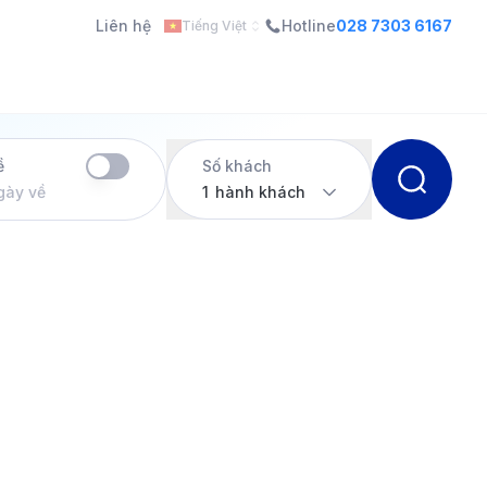
Liên hệ
Hotline
028 7303 6167
Tiếng Việt
ề
Số khách
gày về
1
hành khách