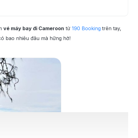
ấm
vé máy bay đi Cameroon
từ
190 Booking
trên tay,
n có bao nhiêu đâu mà hững hờ!