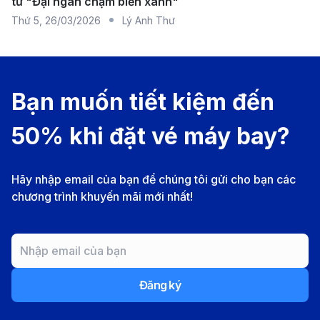
từ "Đại ngàn chạm biển xanh"
theo từ 7kg hành lý xách tay, từ 2 kiện hành lý ký
Thứ 5
,
26/03/2026
Lý Anh Thư
gửi, mỗi kiện không quá 23kg;
Hạng vé thương gia: hành khách sẽ được mang
theo từ 10kg hành lý xách tay, hoặc 2 kiện hành lý
Bạn muốn tiết kiệm đến
xách tay, mỗi kiện không quá 7kg; 2 kiện hành lý
ký gửi, mỗi kiện không quá 32kg.
50% khi đặt vé máy bay?
Một số hành lý bị hạn chế nhập cảnh Argentina:
Vật phẩm/ hành lý có thể ảnh hưởng đến an ninh
Hãy nhập email của bạn để chúng tôi gửi cho bạn các
hàng không như: vật sắc nhọn, chất dễ cháy nổ,
chương trình khuyến mãi mới nhất!
chất cấm, chất gây nghiện, chất kích thích… sẽ
không được phép nhập cảnh Argentina.
Thực phẩm tươi sống, các sản phẩm từ sữa, trứng,
Đăng ký
thịt… không được kiểm nghiệm sẽ bị cấm nhập
cảnh Argentina.