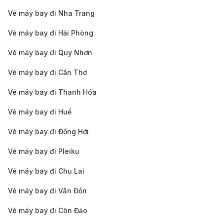
Dù bay đến Argentina bất kể thời gian nào trong năm,
Vé máy bay đi Nha Trang
bạn cũng đừng quên dành thời gian so sánh giá vé
Vé máy bay đi Hải Phòng
giữa các hãng hàng không, các chuyến bay trong
ngày, lịch trình bay hàng tháng. So sánh giá vé là một
Vé máy bay đi Quy Nhơn
trong những bí quyết giúp hành khách lựa chọn hành
Vé máy bay đi Cần Thơ
trình bay phù hợp, giờ bay ưng ý nhất. Không chỉ thế,
Vé máy bay đi Thanh Hóa
so sánh giá vé cũng giúp hành khách có thêm cơ hội
Vé máy bay đi Huế
để săn vé máy bay giá rẻ, không bỏ lỡ các ưu đãi giá
vé từ hãng hàng không.
Vé máy bay đi Đồng Hới
Hãy đặt vé khứ hồi
Vé máy bay đi Pleiku
Tùy vào lịch trình đến Argentina, cũng như thời gian
Vé máy bay đi Chu Lai
lưu trú ở nước này, bạn có thể ưu tiên chọn vé khứ
Vé máy bay đi Vân Đồn
hồi. Đặt
vé máy bay đi Argentina
khứ hồi vừa giúp
Vé máy bay đi Côn Đảo
hành khách không mất nhiều thời gian để săn vé, mà