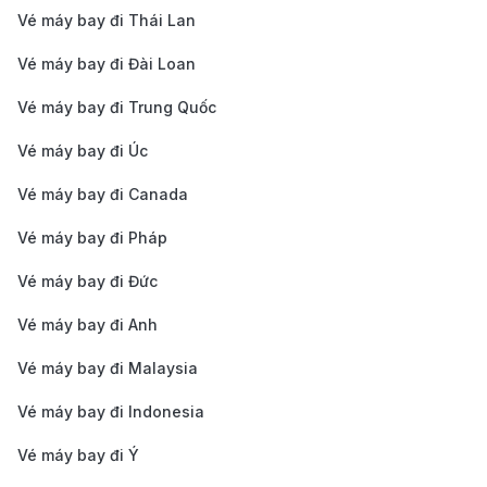
Vé máy bay đi Thái Lan
đây, hành khách dễ dàng đón các phương tiện công
Vé máy bay đi Đài Loan
cộng để di chuyển về khu vực trung tâm.
Xe taxi:
dù đáp chuyến bay đến Buenos Aires bất
Vé máy bay đi Trung Quốc
kế thời gian này bất kể thời gian nào, hành khách
Vé máy bay đi Úc
cũng có thể đón taxi về trung tâm thành phố. Thời
Vé máy bay đi Canada
gian di chuyển bằng taxi từ sân bay về trung tâm
Vé máy bay đi Pháp
thủ đô từ 35 phút, giá cước đi taxi chỉ từ 50USD –
56USD (tùy lộ trình).
Vé máy bay đi Đức
Xe buýt:
hành khách có thể chọn xe buýt để tiết
Vé máy bay đi Anh
kiệm phí di chuyển từ sân bay, giá vé đi sân bay từ
Vé máy bay đi Malaysia
0,26USD (tùy tuyến xe). Tuyến số 8 và tuyến 51 là
Vé máy bay đi Indonesia
hai tuyến xe buýt phổ biến ở sân bay và hành
khách có thể đón xe từ 4h đến 21h hàng ngày.
Vé máy bay đi Ý
Làm Cách Nào Để Săn Vé Máy Bay