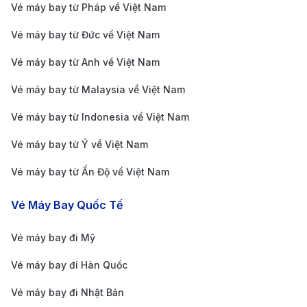
Vé máy bay từ Pháp về Việt Nam
Vé máy bay từ Đức về Việt Nam
Vé máy bay từ Anh về Việt Nam
Vé máy bay từ Malaysia về Việt Nam
Sân bay quốc tế Ministro Pistarini là sân bay quốc tế
Vé máy bay từ Indonesia về Việt Nam
lớn nhất của Argentina
Vé máy bay từ Ý về Việt Nam
Trên các
chuyến bay đi Argentina
, hầu hết các hãng
Vé máy bay từ Ấn Độ về Việt Nam
hàng không sẽ hạ cánh tại sân bay quốc tế Ministro
Pistarini, phục vụ hành khách ghé thăm thủ đô
Vé Máy Bay Quốc Tế
Buenos Aires. Đây là sân bay lớn nhất của Argentina
Vé máy bay đi Mỹ
và cũng là một trong những sân bay phổ biến, giúp
hành khách dễ dàng lựa chọn những hành trình ưng ý
Vé máy bay đi Hàn Quốc
nhất đến đất nước xinh đẹp này. Sân bay này cách
Vé máy bay đi Nhật Bản
trung tâm thành phố Buenos Aires khoảng 32km, từ