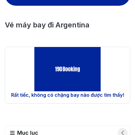
Vé máy bay đi Argentina
Rất tiếc, không có chặng bay nào được tìm thấy!
Mục lục