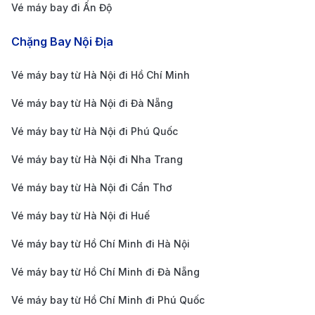
Vé máy bay đi Ấn Độ
Giá Rẻ Đi Argentina?
Chặng Bay Nội Địa
Đặt vé sớm và đừng quên săn vé khuyến
mãi
Vé máy bay từ Hà Nội đi Hồ Chí Minh
Các chuyến bay đến Argentina vẫn chưa phổ biến, giá
Vé máy bay từ Hà Nội đi Đà Nẵng
vé thường khá cao. Bởi thế, để tiết kiệm chi phí mua
Vé máy bay từ Hà Nội đi Phú Quốc
vé máy bay đi Argentina
, bạn hãy lên kế hoạch thật
Vé máy bay từ Hà Nội đi Nha Trang
sớm cho chuyến đi. Theo đó, thời điểm lý tưởng để
Vé máy bay từ Hà Nội đi Cần Thơ
đặt vé là trước ngày khởi hành ít nhất từ 2 tháng, nếu
khởi hành vào mùa cao điểm, bạn nên đặt vé trước
Vé máy bay từ Hà Nội đi Huế
ngày bay từ 3 – 4 tháng.
Vé máy bay từ Hồ Chí Minh đi Hà Nội
Bên cạnh đó, bạn cũng nên dành thời gian theo dõi
Vé máy bay từ Hồ Chí Minh đi Đà Nẵng
các chương trình khuyến mãi từ hãng hàng không để
Vé máy bay từ Hồ Chí Minh đi Phú Quốc
không bỏ lỡ vé giá rẻ, và chọn được những hành