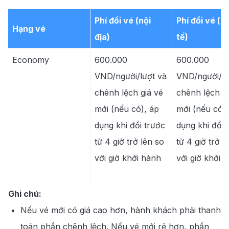
Phí đổi vé (nội
Phí đổi vé (q
Hạng vé
địa)
tế)
Economy
600.000
600.000
VND/người/lượt và
VND/người/lư
chênh lệch giá vé
chênh lệch gi
mới (nếu có), áp
mới (nếu có),
dụng khi đổi trước
dụng khi đổi 
từ 4 giờ trở lên so
từ 4 giờ trở l
với giờ khởi hành
với giờ khởi 
Ghi chú:
Nếu vé mới có giá cao hơn, hành khách phải thanh
toán phần chênh lệch. Nếu vé mới rẻ hơn, phần