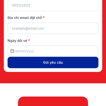
Địa chỉ email đặt chỗ
*
Ngày đổi vé
*
dd/mm/yyyy
Gửi yêu cầu