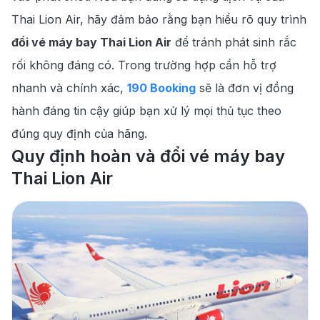
190 Booking cung cấp dịch vụ đổi vé máy
Thai Lion Air, hãy đảm bảo rằng bạn hiểu rõ quy trình
5
.
bay uy tín
đổi vé máy bay Thai Lion Air
để tránh phát sinh rắc
rối không đáng có. Trong trường hợp cần hỗ trợ
nhanh và chính xác,
190 Booking
sẽ là đơn vị đồng
hành đáng tin cậy giúp bạn xử lý mọi thủ tục theo
đúng quy định của hãng.
Quy định hoàn và đổi vé máy bay
Thai Lion Air