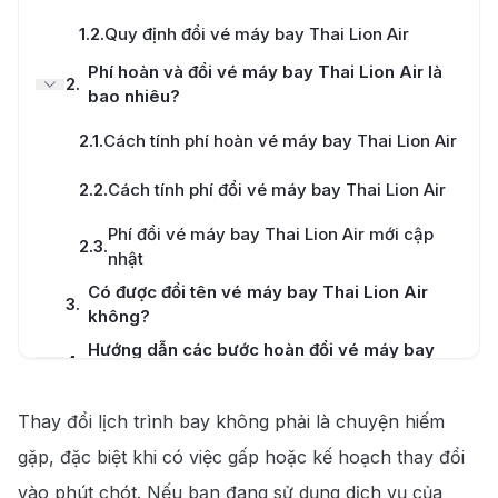
Tư vấn nhiệt tình
1.2
.
Quy định đổi vé máy bay Thai Lion Air
Phí hoàn và đổi vé máy bay Thai Lion Air là
2
.
bao nhiêu?
2.1
.
Cách tính phí hoàn vé máy bay Thai Lion Air
Hotline
028 7303 6167
2.2
.
Cách tính phí đổi vé máy bay Thai Lion Air
Phí đổi vé máy bay Thai Lion Air mới cập
2.3
.
nhật
Có được đổi tên vé máy bay Thai Lion Air
3
.
không?
Hướng dẫn các bước hoàn đổi vé máy bay
4
.
Thai Lion Air
Đổi vé máy bay Thai Lion Air tại website của
Thay đổi lịch trình bay không phải là chuyện hiếm
4.1
.
hãng
gặp, đặc biệt khi có việc gấp hoặc kế hoạch thay đổi
4.2
.
Đổi vé máy bay Thai Lion Air qua điện thoại
vào phút chót. Nếu bạn đang sử dụng dịch vụ của