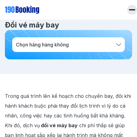
Trang chủ
Vé máy bay
Dịch vụ
Dịch vụ đổi vé máy bay
Đổi vé máy bay
Trang chủ
Vé máy bay
Chọn hãng hàng không
Tin tức
Khách sạn
Dịch vụ
Tin tức
Liên hệ
Hotline
028 7303 6167
Tiếng Việt
Trong quá trình lên kế hoạch cho chuyến bay, đôi khi
hành khách buộc phải thay đổi lịch trình vì lý do cá
nhân, công việc hay các tình huống bất khả kháng.
Khi đó, dịch vụ
đổi vé máy bay
chi phí thấp sẽ giúp
bạn linh hoạt sắp xếp lại hành trình mà không mất