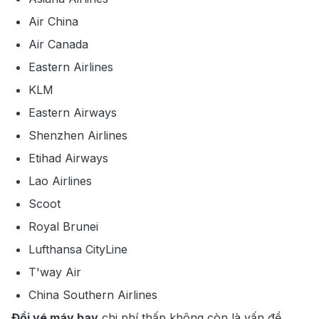
Air China
Air Canada
Eastern Airlines
KLM
Eastern Airways
Shenzhen Airlines
Etihad Airways
Lao Airlines
Scoot
Royal Brunei
Lufthansa CityLine
T'way Air
China Southern Airlines
Đổi vé máy bay
chi phí thấp không còn là vấn đề